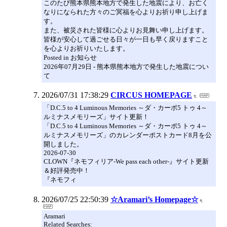
このたび熊本県熊本地方で発生した地震により、お亡く
なりになられた方々のご冥福を心よりお祈り申し上げま
す。
また、被災された皆様に心よりお見舞い申し上げます。
皆様が安心して過ごせる日々が一日も早く戻りますこと
を心よりお祈りいたします。
Posted in お知らせ
2026年07月29日 - 熊本県熊本地方で発生した地震につい
て
2026/07/31 17:38:29
CIRCUS HOMEPAGE
「D.C.5 to 4 Luminous Memories ～ダ・カーポ5 トゥ 4～
ルミナスメモリーズ」サイト更新！
「D.C.5 to 4 Luminous Memories ～ダ・カーポ5 トゥ 4～
ルミナスメモリーズ」のカレンダーポストカード8月を公
開しました。
2026-07-30
CLOWN『ネモフィリア-We pass each other-』サイト更新
＆好評発売中！
『ネモフィ
2026/07/25 22:50:39
☆Aramari’s Homepage☆
Aramari
Related Searches: