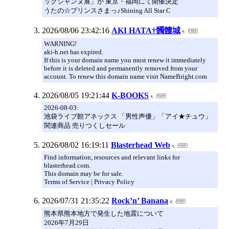
ックジャンヌ展」が 東京・福岡にて開催決定
うたの☆プリンスさまっ♪Shining All Star C
2026/08/06 23:42:16
AKI HATA†髑髏城
WARNING!
aki-h.net has expired.
If this is your domain name you must renew it immediately
before it is deleted and permanently removed from your
account. To renew this domain name visit NameBright.com
2026/08/05 19:21:44
K-BOOKS
2026-08-03:
池袋ライブ館アネックス 「男性声優」「アイ★チュウ」
関連商品 売りつくしセール
2026/08/02 16:19:11
Blasterhead Web
Find information, resources and relevant links for
blasterhead.com.
This domain may be for sale.
Terms of Service | Privacy Policy
2026/07/31 21:35:22
Rock’n’ Banana
熊本県熊本地方で発生した地震について
2026年7月29日