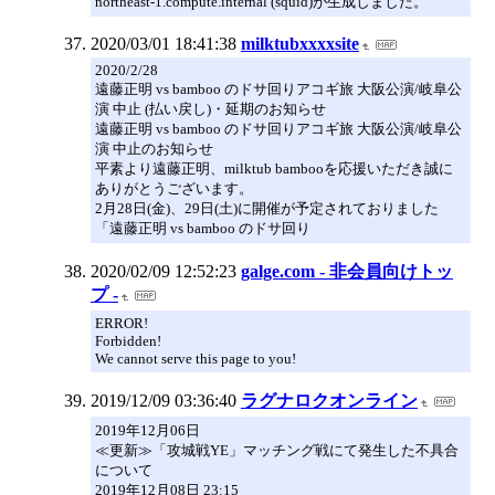
northeast-1.compute.internal (squid)が生成しました。
2020/03/01 18:41:38
milktubxxxxsite
2020/2/28
遠藤正明 vs bamboo のドサ回りアコギ旅 大阪公演/岐阜公
演 中止 (払い戻し)・延期のお知らせ
遠藤正明 vs bamboo のドサ回りアコギ旅 大阪公演/岐阜公
演 中止のお知らせ
平素より遠藤正明、milktub bambooを応援いただき誠に
ありがとうございます。
2月28日(金)、29日(土)に開催が予定されておりました
「遠藤正明 vs bamboo のドサ回り
2020/02/09 12:52:23
galge.com - 非会員向けトッ
プ -
ERROR!
Forbidden!
We cannot serve this page to you!
2019/12/09 03:36:40
ラグナロクオンライン
2019年12月06日
≪更新≫「攻城戦YE」マッチング戦にて発生した不具合
について
2019年12月08日 23:15