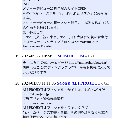
INFO
メジャーデビュー20周年記念サイトOPEN！
2005年9月22日のアルバム「あしあとリズム」発売から
20年。
メジャーデビュー20周年という節目に、感謝を込めて記
念企画をお届けします。
第一弾として
・9/23（火・祝）東京、9/28（日）大阪にて初の食事付
アコースティックライブ『Haruka Shimotsuki 20th
Anniversary Premium
2025/05/22 10:24:15
MOMOI.COM
桃井はるこ 公式ホームページ https://momoiharuko.com/
桃井はるこ 公式ファンクラブ 月¥330からお気軽に入って
いただけます☎️
2024/01/09 11:11:05
Salon d’ALI PROJECT
ALI PROJECTオフィシャル・サイトはこちらへどうぞ
http://aliproject.jp
宝野アリカ・蜜薔薇翠星館
http://www.koari.com
ALI PROJECTオフィシャル・ファンクラブ
当ホームページの文書・画像、その他を許可なく転載等
無断使用することを禁じます。