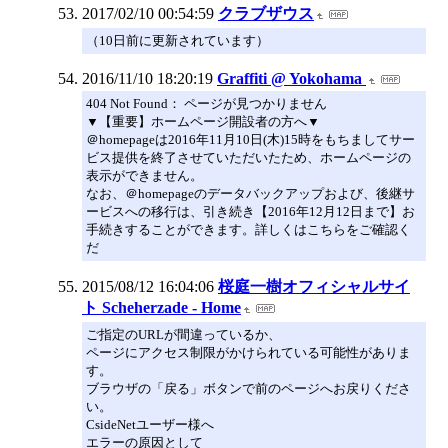
2017/02/10 00:54:59
クラブザウス
（10日前に更新されています）
2016/11/10 18:20:19
Graffiti @ Yokohama
404 Not Found： ページが見つかりません
▼【重要】ホームページ開設者の方へ▼
＠homepageは2016年11月10日(木)15時をもちましてサー
ビス提供を終了させていただいたため、ホームページの
表示ができません。
なお、＠homepageのデータバックアップおよび、後継サ
ービスへの移行は、引き続き【2016年12月12日まで】お
手続きすることができます。詳しくはこちらをご確認く
だ
2015/08/12 16:04:06
桜庭一樹オフィシャルサイ
ト Scheherzade - Home
ご指定のURLが間違っているか、
ページにアクセス制限がかけられている可能性がありま
す。
ブラウザの「戻る」ボタンで前のページへお戻りくださ
い。
CsideNetユーザー様へ
エラーの原因として