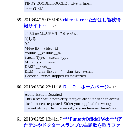
PINKY DOODLE POODLE：Live in Japan
～～YURIA
2013/04/15 07:51:05
elder sister～たかはし智秋情
報サイト～
この動画は現在再生できません。
閉じる
[x]
Video ID:__video_id__
Volume:__volume__%
Stream Type:__stream_type__
Mime Type:__mime__
DASH:__dash__
DRM:__drm_flavor__ / __drm_key_system__
Decoded FramesDropped FramesParsed
2013/03/30 22:11:18
Ｄ．Ｏ．ホームページ
Authorization Required
This server could not verify that you are authorized to access
the document requested. Either you supplied the wrong
credentials (e.g., bad password), or your browser doesn’t un
2013/02/25 13:41:17
***Funta★Official Web***ぴ
たテンやドクタースランプの主題歌を歌うファ