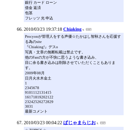
銀行 カード ローン
借金 返済
包茎
フレッツ 光 申込
2010/03/23 19:37:18
Chiaking
Procyonが管理人をする声優☆たかはし智秋さんを応援す
る為のsite
『Chiaking!』デスo
写真・文章の無断転載は禁止です。
他のFanの方が不快に思うような書き込み、
目に余る書き込みは削除させていただくこともありま
す。
2009年08月
日月火水木金土
1
2345678
9101112131415
16171819202122
23242526272829
3031
最新コメント
2010/03/23 00:04:22
ぱじゃまらじお