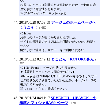
い。
お探しのページは削除または移動されたか、一時的に利
用できない可能性があります。
≫ アルファインターネットへ戻る
2018/05/29 07:58:59
アージュのホームページへ
ようこそ！
404error
お探しのページが見つかりませんでした。
サイトの管理者の方はURLにお間違いがないかご確認く
ださい。
解決しない場合は、サポートをご利用ください。
2018/03/22 02:49:12
とことん！KOTOKOさん
404 Not Found： ページが見つかりません
▼【重要】ホームページ開設者の方へ▼
＠homepageは2016年11月10日(木)15時をもちましてサー
ビス提供を終了させていただいたため、ホームページの
表示ができません。
詳しくはこちらをご確認ください。
2018/01/24 04:11:17
SEVENTH HEAVEN 七
瀬葵オフィシャルWebページ