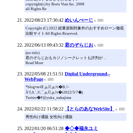
copyright(c) by Boris Vian Inc. 2008
all Rights Re
2022/08/23 17:30:42
めいんぺーじ
Copyright (C) 2022 総量規制対象外のおすすめローン徹底
比較サイトAll Rights Reserved.
2022/06/13 09:43:32
君のぞらじお
(no title)
君のぞらじおもカジノシークレットも評判が ...
Read More
2022/05/08 21:51:51
Digital Underground--
WebPage
*blog•œ‹Œ‚µ‚Ü‚µ‚½�B‚²–
À˜f‚ð‚¨‚©‚¯‚µ‚Ü‚µ‚½�i2022/5/7�j
Twitter�F@yuka_nakajima
2022/02/22 11:58:22
【とらのあなWebSite】
男性向け通販 女性向け通販
2022/01/20 06:51:28
◆◇◆福永ユミ