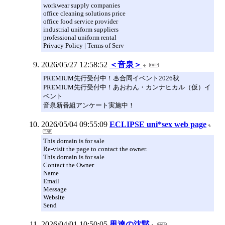
workwear supply companies
office cleaning solutions price
office food service provider
industrial uniform suppliers
professional uniform rental
Privacy Policy | Terms of Serv
2026/05/27 12:58:52
＜音泉＞
PREMIUM先行受付中！♨合同イベント2026秋
PREMIUM先行受付中！あおわん・カンナヒカル（仮）イ
ベント
音泉新番組アンケート実施中！
2026/05/04 09:55:09
ECLIPSE uni*sex web page
This domain is for sale
Re-visit the page to contact the owner.
This domain is for sale
Contact the Owner
Name
Email
Message
Website
Send
2026/04/01 10:50:05
男達の沈黙