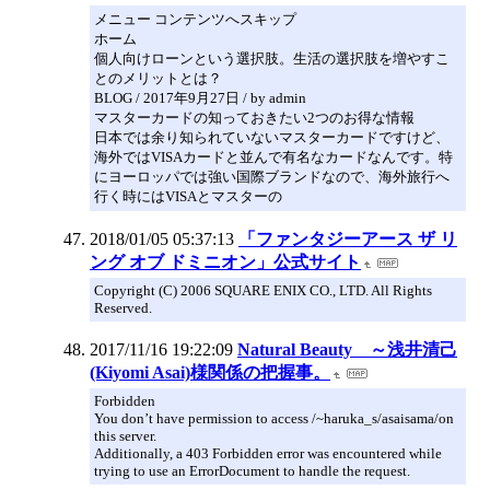
メニュー コンテンツへスキップ
ホーム
個人向けローンという選択肢。生活の選択肢を増やすこ
とのメリットとは？
BLOG / 2017年9月27日 / by admin
マスターカードの知っておきたい2つのお得な情報
日本では余り知られていないマスターカードですけど、
海外ではVISAカードと並んで有名なカードなんです。特
にヨーロッパでは強い国際ブランドなので、海外旅行へ
行く時にはVISAとマスターの
2018/01/05 05:37:13
「ファンタジーアース ザ リ
ング オブ ドミニオン」公式サイト
Copyright (C) 2006 SQUARE ENIX CO., LTD. All Rights
Reserved.
2017/11/16 19:22:09
Natural Beauty ～浅井清己
(Kiyomi Asai)様関係の把握事。
Forbidden
You don’t have permission to access /~haruka_s/asaisama/on
this server.
Additionally, a 403 Forbidden error was encountered while
trying to use an ErrorDocument to handle the request.