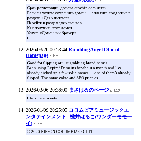
Срок регистрации домена otochin.com истек
Если вы хотите сохранить домен — оплатите продление в
разделе «Для клиентов».
Перейти в раздел для клиентов
Как получить этот домен
Услуга «Доменный брокер»
С
2026/03/20 00:53:44
RumblingAngel Official
Homepage
Good for flipping or just grabbing brand names
Been using ExpiredDomains for about a month and I’ve
already picked up a few solid names — one of them’s already
flipped. The name value and SEO price es
2026/03/06 20:36:00
まさはるのページ
Click here to enter
2026/01/09 20:25:05
コロムビアミュージックエ
ンタテインメント | 桃井はるこ(ワンダーモモー
イ)
© 2026 NIPPON COLUMBIA CO.,LTD.