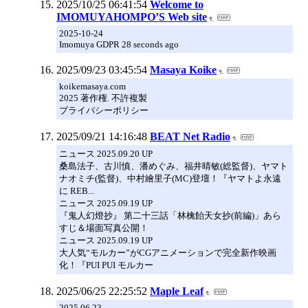
2025/10/25 06:41:54
Welcome to
IMOMUYAHOMPO’S Web site
2025-10-24
Imomuya GDPR 28 seconds ago
2025/09/23 03:45:54
Masaya Koike
koikemasaya.com
2025 著作権. 不許複製
プライバシーポリシー
2025/09/21 14:16:48
BEAT Net Radio
ニュース 2025.09.20 UP
桑島法子、古川慎、潘めぐみ、福井晴敏(総監督)、ヤマト
ナオミチ(監督)、中村繪里子(MC)登壇！『ヤマトよ永遠
に REB...
ニュース 2025.09.19 UP
『鬼人幻燈抄』 第二十三話「林檎飴天女抄(前編)」あら
すじ＆場面写真公開！
ニュース 2025.09.19 UP
大人気“モルカー”がCGアニメーションで完全新作映画
化！『PUI PUI モルカー
2025/06/25 22:25:52
Maple Leaf
2025.06.23