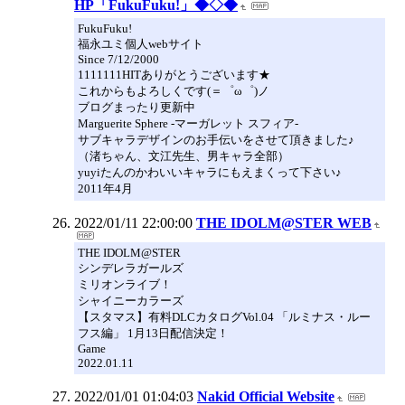
HP「FukuFuku!」◆◇◆
FukuFuku!
福永ユミ個人webサイト
Since 7/12/2000
1111111HITありがとうございます★
これからもよろしくです(＝゜ω゜)ノ
ブログまったり更新中
Marguerite Sphere -マーガレット スフィア-
サブキャラデザインのお手伝いをさせて頂きました♪
（渚ちゃん、文江先生、男キャラ全部）
yuyiたんのかわいいキャラにもえまくって下さい♪
2011年4月
2022/01/11 22:00:00
THE IDOLM@STER WEB
THE IDOLM@STER
シンデレラガールズ
ミリオンライブ！
シャイニーカラーズ
【スタマス】有料DLCカタログVol.04 「ルミナス・ルー
フス編」 1月13日配信決定！
Game
2022.01.11
2022/01/01 01:04:03
Nakid Official Website