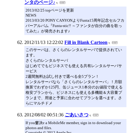
ンタのページ♪
2013/02/25 topページを更新
NEWS
2013/03/20 PONY CANYONよりFunta15周年記念セルフカ
バーアルバム『Funta-stic!! ～ファンタが自分の曲を歌っ
てみた』が発売されます♪
2012/11/13 12:22:02
Fill in Blank Cartoon
このサーバは、さくらのレンタルサーバで提供されてい
ます。
さくらのレンタルサーバ
はじめてでもビジネスでも使える共有レンタルサーバサ
ービス
2週間無料お試し付きで選べる全5プラン！
レンタルサーバなら「さくらのレンタルサーバ」！月額
換算でわずか125円、缶ジュース1本分のお値段で使える
格安プランから、ビジネスにも使える多機能＆大容量プ
ランまで、用途と予算に合わせてプランを選べます。さ
らにマルチドメ
2012/08/02 00:51:36
ごあいさつ
If you窶决e a MobileMe member, sign in to download your
photos and files.
Copyright © 2012 Apple Inc.