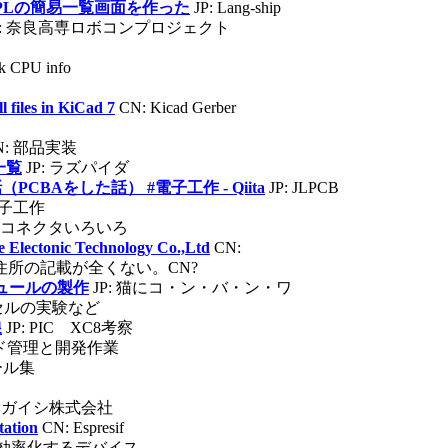
eed OPLの簡易一覧画面を作った
JP: Lang-ship
P: 奈良高専ロボコンプロジェクト
k CPU info
 files in KiCad 7
CN: Kicad Gerber
N: 部品実装
S一覧
JP: ラズパイダ
CBAをした話） #電子工作 - Qiita
JP: JLPCB
 電子工作
の圧着コネクタいろいろ
Electonic Technology Co.,Ltd
CN:
 住所の記載が全くない。CN?
ジュールの製作
JP: 猫にコ・ン・バ・ン・ワ
ドセルの実験など
線
JP: PIC XC8考察
コード管理と開発作業
ュール集
日本ガイシ株式会社
ation
CN: Espresif
業を効率化するデバイス