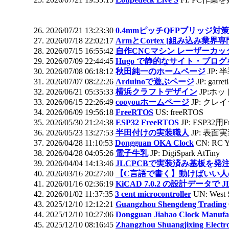
2026/07/21 13:23:30
0.4mmピッチQFPブリッジ対策
2026/07/18 22:02:17
ArmとCortex [組み込み業界
2026/07/15 16:55:42
自作CNCマシン レーザーカ
2026/07/09 22:44:45
Hugo で静的なサイト・ブロ
2026/07/08 06:18:12
秋田純一のホームページ
JP: 
2026/07/07 08:22:26
Arduinoで遊ぶページ
JP: garret
2026/06/21 05:35:33
横浜クラフトデザイン
JP:ホ
2026/06/15 22:26:49
cooyouホームページ
JP: クレイジ
2026/06/09 19:56:18
FreeRTOS
US: freeRTOS
2026/05/30 21:24:38
ESP32 FreeRTOS
JP: ESP32用F
2026/05/23 13:27:53
半田付けの実装職人
JP: 表面
2026/04/28 11:10:53
Dongguan OKA Clock
CN: R
2026/04/28 04:05:26
電子牛乳
JP: DigiSpark AtTiny
2026/04/04 14:13:46
JLCPCBで実装済み基板を発
2026/03/16 20:27:40
【C言語で書く】動けばいい人
2026/01/16 02:36:19
KiCAD 7.0.2 の設計データ
2026/01/02 11:37:35
3 cent microcontroller
UN: West S
2025/12/10 12:12:21
Guangzhou Shengdeng Trading
2025/12/10 10:27:06
Dongguan Jiahao Clock Manufa
2025/12/10 08:16:45
Zhangzhou Shuangjixing Electr