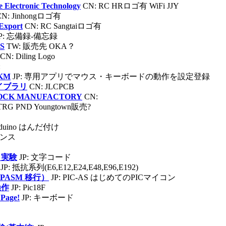
Electronic Technology
CN: RC HRロゴ有 WiFi JJY
CN: Jinhongロゴ有
Export
CN: RC Sangtaiロゴ有
JP: 忘備録-備忘録
S
TW: 販売先 OKA？
CN: Diling Logo
:
KM
JP: 専用アプリでマウス・キーボードの動作を設定登録
イブラリ
CN: JLCPCB
LOCK MANUFACTORY
CN:
TRG PND Youngtown販売?
Arduino はんだ付け
エンス
と実験
JP: 文字コード
JP: 抵抗系列(E6,E12,E24,E48,E96,E192)
PASM 移行）
JP: PIC-AS はじめてのPICマイコン
操作
JP: Pic18F
Page!
JP: キーボード