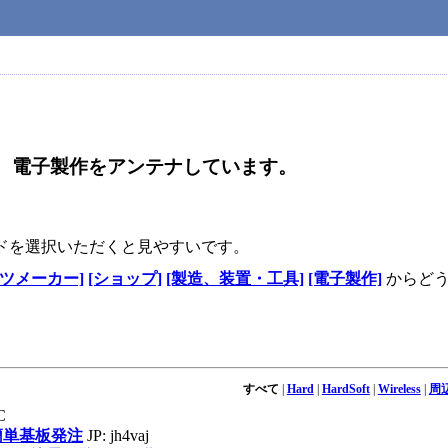
テナは、電子製作をアンテナしています。
ドを選択いただくと見やすいです。
ーツメーカー]
[ショップ]
[製造、装置・工具]
[電子製作]
からど
すべて
|
Hard
|
HardSoft
|
Wireless
|
周
C
で簡単基板発注
JP: jh4vaj