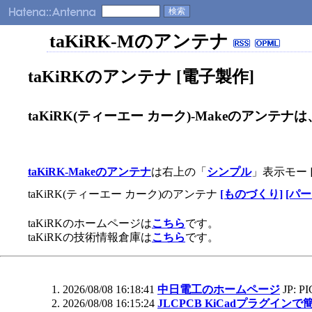
taKiRK-Mのアンテナ
taKiRKのアンテナ [電子製作]
taKiRK(ティーエー カーク)-Makeのアン
taKiRK-Makeのアンテナ
は右上の「
シンプル
」表示モー
taKiRK(ティーエー カーク)のアンテナ
[ものづくり]
[パ
taKiRKのホームページは
こちら
です。
taKiRKの技術情報倉庫は
こちら
です。
2026/08/08 16:18:41
中日電工のホームページ
JP: PI
2026/08/08 16:15:24
JLCPCB KiCadプラグイン