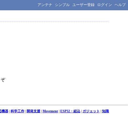
アンテナ
シンプル
ユーザー登録
ログイン
ヘルプ
うぞ
辺機器
|
科学工作
|
開発支援
|
Movement
|
ESP32・組込
|
ガジェット
|
知識