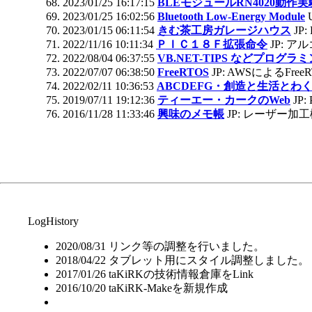
2023/01/25 16:17:15
BLEモジュールRN4020動作実
2023/01/25 16:02:56
Bluetooth Low-Energy Module
2023/01/15 06:11:54
きむ茶工房ガレージハウス
JP
2022/11/16 10:11:34
ＰＩＣ１８Ｆ拡張命令
JP: ア
2022/08/04 06:37:55
VB.NET-TIPS などプログ
2022/07/07 06:38:50
FreeRTOS
JP: AWSによるFree
2022/02/11 10:36:53
ABCDEFG・創造と生活とわ
2019/07/11 19:12:36
ティーエー・カークのWeb
JP:
2016/11/28 11:33:46
興味のメモ帳
JP: レーザー加
LogHistory
2020/08/31 リンク等の調整を行いました。
2018/04/22 タブレット用にスタイル調整しました。
2017/01/26 taKiRKの技術情報倉庫をLink
2016/10/20 taKiRK-Makeを新規作成