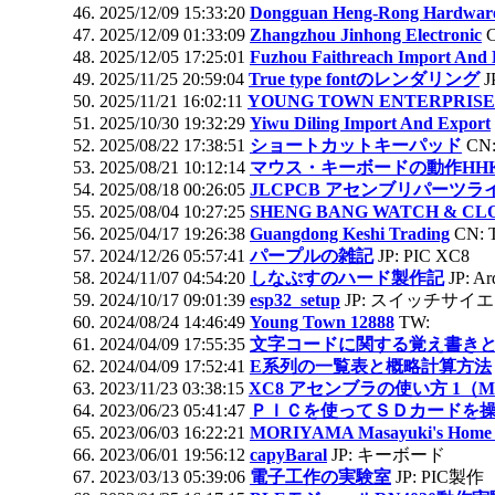
2025/12/09 15:33:20
Dongguan Heng-Rong Hardware 
2025/12/09 01:33:09
Zhangzhou Jinhong Electronic
2025/12/05 17:25:01
Fuzhou Faithreach Import And 
2025/11/25 20:59:04
True type fontのレンダリング
2025/11/21 16:02:11
YOUNG TOWN ENTERPRISE
2025/10/30 19:32:29
Yiwu Diling Import And Export
2025/08/22 17:38:51
ショートカットキーパッド
CN
2025/08/21 10:12:14
マウス・キーボードの動作HH
2025/08/18 00:26:05
JLCPCB アセンブリパーツラ
2025/08/04 10:27:25
SHENG BANG WATCH & C
2025/04/17 19:26:38
Guangdong Keshi Trading
CN: 
2024/12/26 05:57:41
パープルの雑記
JP: PIC XC8
2024/11/07 04:54:20
しなぷすのハード製作記
JP: 
2024/10/17 09:01:39
esp32_setup
JP: スイッチサイ
2024/08/24 14:46:49
Young Town 12888
TW:
2024/04/09 17:55:35
文字コードに関する覚え書き
2024/04/09 17:52:41
E系列の一覧表と概略計算方法
2023/11/23 03:38:15
XC8 アセンブラの使い方 1（M
2023/06/23 05:41:47
ＰＩＣを使ってＳＤカードを
2023/06/03 16:22:21
MORIYAMA Masayuki's Home 
2023/06/01 19:56:12
capyBaral
JP: キーボード
2023/03/13 05:39:06
電子工作の実験室
JP: PIC製作