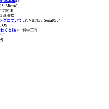
験(基本編)
JP:
US: MicroChip
: PIC関連
ルゴ算法堂
ラミングについて
JP: VB.NET Serialなど
RTOS
くわくと猫
JP: 科学工作
 PIC
工機