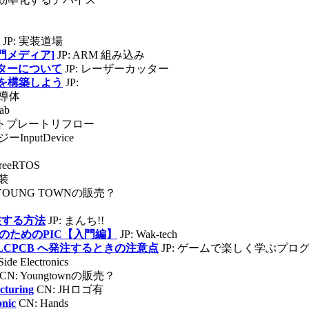
JP: 実装道場
専門メディア]
JP: ARM 組み込み
ッターについて
JP: レーザーカッター
グを構築しよう
JP:
半導体
lab
ットプレートリフロー
ーInputDevice
reeRTOS
実装
C YOUNG TOWNの販売？
注する方法
JP: まんち!!
のためのPIC【入門編】
JP: Wak-tech
で JLCPCB へ発注するときの注意点
JP: ゲームで楽しく学ぶプロ
ide Electronics
CN: Youngtownの販売？
cturing
CN: JHロゴ有
onic
CN: Hands