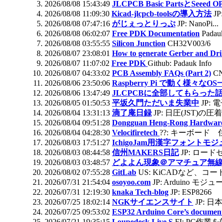
2026/08/08 15:43:49
JLCPCB Basic PartsとSe
2026/08/08 11:09:30
Kicad-jlcpcb-toolsの導入方法
J
2026/08/08 07:47:16
がじぇっとりっぷ
JP: NanoPi...
2026/08/08 06:02:07
Free PDK Documentation
Padau
2026/08/08 03:55:55
Silicon Junction
CH32V003/6
2026/08/07 23:08:01
How to generate Gerber and Drill
2026/08/07 11:07:02
Free PDK
Github: Padauk Info
2026/08/07 04:33:02
PCB Assembly FAQs (Part 2)
C
2026/08/06 23:50:06
Raspberry Pi で動く様々なO
2026/08/06 13:47:49
JLCPCBに全部してもらった話（P
2026/08/05 01:50:53
平坂久門ただいま失業中
JP:
2026/08/04 13:31:13
滴了庵日録
JP: 日圧(JST)
2026/08/04 09:51:28
Dongguan Heng-Rong Hardware 
2026/08/04 04:28:30
Velocifiretech
??: キーボード
2026/08/03 17:51:27
IchigoJam用漢字フォントモ
2026/08/03 08:44:58
信州MAKERS日記
JP: ロー
2026/08/03 03:48:57
どよよん現象＠アマチュア無
2026/08/02 07:55:28
GitLab
US: KiCADなど、
2026/07/31 21:54:04
osoyoo.com
JP: Arduino モジ
2026/07/31 12:19:30
knaka Tech-blog
JP: ESP8266
2026/07/25 18:02:14
NGKサイエンスサイト
JP: 
2026/07/25 09:53:02
ESP32 Arduino Core’s document
2026/07/21 19:35:15
Loupedeck Live S
FI: PC作