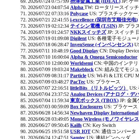
2026/07/24 07:57:09
摂津金属工業 (IDEAL)
JP: 
2026/07/23 04:07:54
Alpha
TW: ロータリースイッチ
2026/07/22 07:33:16
Polycase
US: プラスチックケー
2026/07/21 22:41:55
i-excellence (深圳市艾顺佳光电)
2026/07/19 02:12:34
テイシン電機 (T.SIN)
JP: プ
2026/07/19 01:24:57
NKKスイッチズ
JP: スイッチ 
2026/07/19 01:09:08
Digilent
US: 各種電子モジュー
2026/07/18 06:28:47
InvenSense (インベンセンス)
U
2026/07/11 10:48:19
Good Display
CN: Display Devi
2026/07/10 16:00:04
Alpha & Omega Semiconductor
2026/07/10 12:00:00
Worldsemi
CN: 中国のインテ
2026/07/09 19:03:24
Makeblock
CN: 組み立てモジ
2026/07/09 08:31:17
Particle
US: Wi-Fi & LTE CPU M
2026/07/09 03:48:27
PacTec
US: プラケース
2026/07/07 22:16:51
littleBits （リトルビッツ）
US
2026/07/04 23:37:52
Analog Devices (アナログ・
2026/07/04 11:59:34
東京ボックス (TBOX)
JP: 金
2026/07/03 00:59:09
Box Enclosures
US: プラケース
2026/06/28 14:56:34
Newhaven Display International
2026/06/28 03:49:05
Mono Wireless (モノワイヤレス
2026/06/27 09:50:45
Kailh
CN: Key Switch
2026/06/25 19:51:58
USR IOT
CN: 通信コンバータ
2026/06/24 12:47:51
Samtec
US: 連結ピンヘッダ