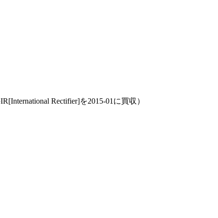
R[International Rectifier]を2015-01に買収）