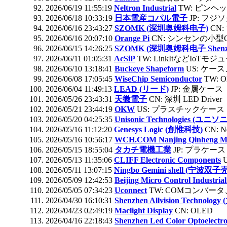
2026/06/19 11:55:19
Neltron Industrial
TW: ピンヘ
2026/06/18 10:33:19
日本電産コパル電子
JP: フ
2026/06/16 23:43:27
SZOMK (深圳奥姆科电子)
CN
2026/06/16 20:07:10
Orange Pi
CN: シンセンの小型
2026/06/15 14:26:25
SZOMK (深圳奥姆科电子 Shenzh
2026/06/11 01:05:31
AcSiP
TW: LinkItなどIoTモジ
2026/06/10 13:18:41
Buckeye Shapeform
US: ケー
2026/06/08 17:05:45
WiseChip Semiconductor
TW: 
2026/06/04 11:49:13
LEAD (リード)
JP: 金属ケース
2026/05/26 23:43:31
天微電子
CN: 深圳 LED Driver
2026/05/21 23:44:19
OKW
US: プラスチックケース
2026/05/20 04:25:35
Unisonic Technologies (ユニ
2026/05/16 11:12:20
Genesys Logic (創惟科技)
CN: N
2026/05/16 10:56:17
WCH.COM Nanjing Qinheng 
2026/05/15 18:55:04
タカチ電機工業
JP: プラケース
2026/05/13 11:35:06
CLIFF Electronic Components
2026/05/11 13:07:15
Ningbo Gemini shell (宁波双子
2026/05/09 12:42:53
Beijing Micro Control Industri
2026/05/05 07:34:23
Uconnect
TW: COMコンバー
2026/04/30 16:10:31
Shenzhen Allvision Technolo
2026/04/23 02:49:19
Maclight Display
CN: OLED
2026/04/16 22:18:43
Shenzhen Led Color Optoelectro