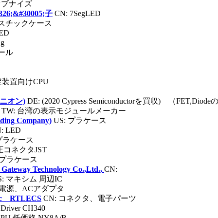
 オブナイズ
326;&#30005;子
CN: 7SegLED
ラスチックケース
ED
ug
ュール
特定装置向けCPU
フィニオン)
DE: (2020 Cypress Semiconductorを買収) （FET,DiodeのI
TW: 台湾の表示モジュールメーカー
lding Company)
US: プラケース
: LED
 プラケース
日圧コネクタJST
るプラケース
l Gateway Technology Co.,Ltd.,
CN:
S: マキシム 周辺IC
グ電源、ACアダプタ
onic RTLECS
CN: コネクタ、電子パーツ
 Driver CH340
p CPU 低価格 NY8A/B