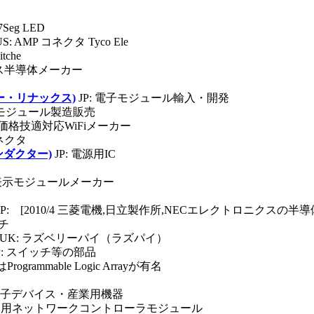
7Seg LED
US: AMP コネクタ Tyco Ele
itche
レス半導体メーカー
ロベリー・リナックス)
JP: 電子モジュール輸入・開発
子モジュール製造販売
低価格技適対応WiFiメーカー
コネクタ
ンダクター)
JP: 電源用IC
の表示モジュールメーカー
JP: [2010/4 三菱電機,日立製作所,NECエレクトロニクスの半導体部門
ッチ
UK: ラズベリーパイ（ラズパイ）
P: スイッチ等の部品
Programmable Logic Arrayが有名
: 電子デバイス・産業用機器
込み用ネットワークコントローラモジュール