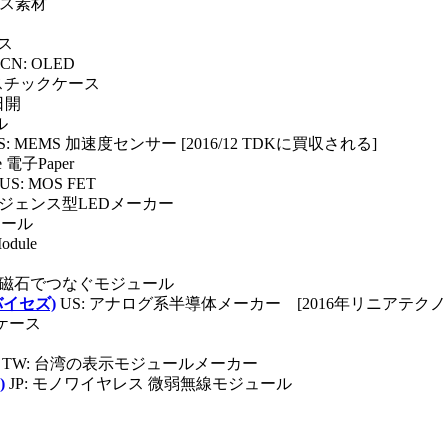
ケース素材
ス
CN: OLED
ラスチックケース
日開
ル
S: MEMS 加速度センサー [2016/12 TDKに買収される]
ce 電子Paper
US: MOS FET
リジェンス型LEDメーカー
ュール
odule
: 磁石でつなぐモジュール
デバイセズ)
US: アナログ系半導体メーカー [2016年リニアテク
属ケース
TW: 台湾の表示モジュールメーカー
)
JP: モノワイヤレス 微弱無線モジュール