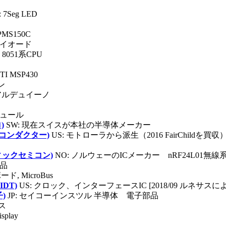
ト
 7Seg LED
PMS150C
,ダイオード
: 8051系CPU
TI MSP430
ン
: アルデュイーノ
ジュール
)
SW: 現在スイスが本社の半導体メーカー
・セミコンダクター)
US: モトローラから派生（2016 FairChildを買収
ノルディックセミコン)
NO: ノルウェーのICメーカー nRF24L01無線
部品
ボード, MicroBus
（IDT)
US: クロック、インターフェースIC [2018/09 ルネサスに
子)
JP: セイコーインスツル 半導体 電子部品
ス
splay