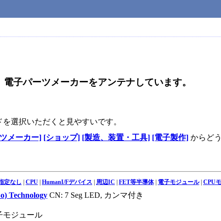
ンテナは、電子パーツメーカーをアンテナしています。
ドを選択いただくと見やすいです。
ーツメーカー]
[ショップ]
[製造、装置・工具]
[電子製作]
からど
指定なし
|
CPU
|
HumanI/Fデバイス
|
周辺IC
|
FET等半導体
|
電子モジュール
|
CPU
o) Technology
CN: 7 Seg LED, カンマ付き
電子モジュール