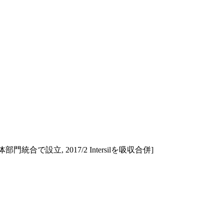
統合で設立, 2017/2 Intersilを吸収合併]