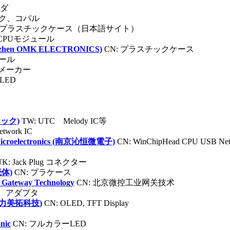
ッダ
ジソク、コパル
: プラスチックケース（日本語サイト）
CPUモジュール
en OMK ELECTRONICS)
CN: プラスチックケース
ュール
スメーカー
OLED
ソニック)
TW: UTC Melody IC等
etwork IC
Microelectronics (南京沁恒微電子)
CN: WinChipHead CPU USB Ne
UK: Jack Plug コネクター
壳体)
CN: プラケース
al Gateway Technology
CN: 北京微控工业网关技术
タ、アダプタ
gy (力美拓科技)
CN: OLED, TFT Display
nic
CN: フルカラーLED