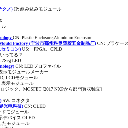
クテクノ)
JP: 組み込みモジュール
体
ール
nology
CN: Plastic Enclosure,Aluminum Enclosure
stic & Mould Factory (宁波市鄞州科奥塑胶五金制品厂)
CN: プラケー
ティスセミコン)
US: FPGA、CPLD
はいってる？
 7Seg LED
nology)
CN: LEDプロファイル
の表示モジュールメーカー
LED, LCDモジュール
: 表示モジュール
ロジック、MOSFET [2017 NXPから部門買収独立]
)
SW: コネクタ
徽金视界光电科技)
CN: OLED
ウンドモジュール
表示デバイス OLED
Eにしたモジュール