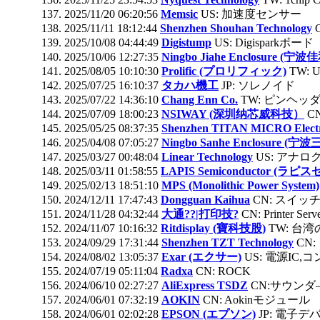
2025/11/20 06:20:56
Memsic
US: 加速度センサー
2025/11/11 18:12:44
Shenzhen Shouhan Technology
2025/10/08 04:44:49
Digistump
US: Digisparkボード
2025/10/06 12:27:35
Ningbo Jiahe Enclosure (宁
2025/08/05 10:10:30
Prolific (プロリフィック)
TW:
2025/07/25 16:10:37
タカハ機工
JP: ソレノイド
2025/07/22 14:36:10
Chang Enn Co.
TW: ピンヘッ
2025/07/09 18:00:23
NSIWAY (深圳纳芯威科技）
C
2025/05/25 08:37:35
Shenzhen TITAN MICRO Electr
2025/04/08 07:05:27
Ningbo Sanhe Enclosure (
2025/03/27 00:48:04
Linear Technology
US: アナログI
2025/03/11 01:58:55
LAPIS Semiconductor (ラピ
2025/02/13 18:51:10
MPS (Monolithic Power System)
2024/12/11 17:47:43
Dongguan Kaihua
CN: スイッ
2024/11/28 04:32:44
大通??|打印技?
CN: Printer Serv
2024/11/07 10:16:32
Ritdisplay (寶科技股)
TW: 台
2024/09/29 17:31:44
Shenzhen TZT Technology
CN
2024/08/02 13:05:37
Exar (エクサー)
US: 電源IC
2024/07/19 05:11:04
Radxa
CN: ROCK
2024/06/10 02:27:27
AliExpress TSDZ
CN:サウンダ
2024/06/01 07:32:19
AOKIN
CN: Aokinモジュール
2024/06/01 02:02:28
EPSON (エプソン)
JP: 電子デ