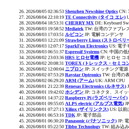
2026/08/05 02:36:53
Shenzhen Newshine Optics
CN: 
2026/08/04 22:10:19
TE Connectivity (タイコ エレ)
2026/08/04 18:53:31
CHERRY MX
DE: Keyboard Sw
2026/08/03 19:58:52
Mediatek
TW: 台湾のファブ
2026/08/03 17:03:51
ルビコン
JP: 電解コンデンサ
2026/08/03 12:21:09
Strawberry Linux (スト
2026/08/03 12:07:17
SparkFun Electronics
US: 電
2026/08/03 06:51:37
Espressif Systems
CN: 中国の
2026/08/02 23:03:36
HRS ヒロセ電機
JP: ヒロセ 
2026/08/02 20:08:31
TOREX (トレックス・セミコ
2026/08/02 12:00:04
ニプロン
JP: スイッチング電源
2026/08/02 07:53:29
Raystar Optronics
TW: 台湾
2026/08/02 06:29:20
ARM (アーム)
UK: ARM CPU
2026/08/01 21:22:39
Renesas Electronics (ルネサス)
2026/08/01 19:42:02
ホシデン
JP: コネクタ、スイ
2026/08/01 14:37:22
Raspberry Pi (ラズベリーパイ)
2026/08/01 09:55:05
ALPS electric (アルプス電気)
J
2026/08/01 07:27:13
Xilinx (ザイリンクス)
US: 以前は
2026/08/01 06:53:16
TDK
JP: 電子部品
2026/08/01 06:30:20
Panasonic (パナソニック)
JP
2026/08/01 05:22:50
Tibbo Technology
TW: 組み