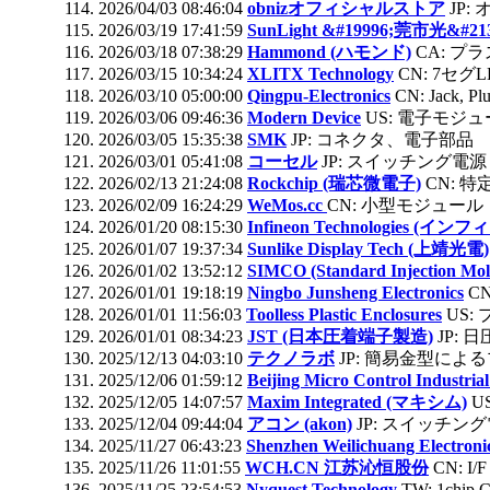
2026/04/03 08:46:04
obnizオフィシャルストア
JP:
2026/03/19 17:41:59
SunLight &#19996;莞市光&#21
2026/03/18 07:38:29
Hammond (ハモンド)
CA: プ
2026/03/15 10:34:24
XLITX Technology
CN: 7セグL
2026/03/10 05:00:00
Qingpu-Electronics
CN: Jack, Pl
2026/03/06 09:46:36
Modern Device
US: 電子モジ
2026/03/05 15:35:38
SMK
JP: コネクタ、電子部品
2026/03/01 05:41:08
コーセル
JP: スイッチング電源
2026/02/13 21:24:08
Rockchip (瑞芯微電子)
CN: 
2026/02/09 16:24:29
WeMos.cc
CN: 小型モジュール
2026/01/20 08:15:30
Infineon Technologies (イン
2026/01/07 19:37:34
Sunlike Display Tech (上靖光電)
2026/01/02 13:52:12
SIMCO (Standard Injection Mo
2026/01/01 19:18:19
Ningbo Junsheng Electronics
CN
2026/01/01 11:56:03
Toolless Plastic Enclosures
US:
2026/01/01 08:34:23
JST (日本圧着端子製造)
JP: 
2025/12/13 04:03:10
テクノラボ
JP: 簡易金型によ
2025/12/06 01:59:12
Beijing Micro Control Industria
2025/12/05 14:07:57
Maxim Integrated (マキシム)
U
2025/12/04 09:44:04
アコン (akon)
JP: スイッチン
2025/11/27 06:43:23
Shenzhen Weilichuang Electr
2025/11/26 11:01:55
WCH.CN 江苏沁恒股份
CN: I/F
2025/11/25 23:54:53
Nyquest Technology
TW: 1chi