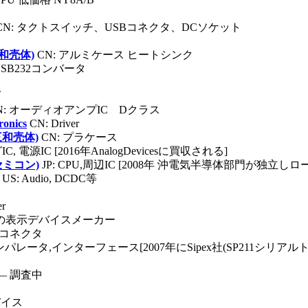
CN: タクトスイッチ、USBコネクタ、DCソケット
波佳和壳体)
CN: アルミケース ヒートシンク
 USB232コンバータ
ダ
N: オーディオアンプIC Dクラス
onics
CN: Driver
宁波三和壳体)
CN: プラケース
C, 電源IC [2016年AnalogDevicesに買収される]
スセミコン)
JP: CPU,周辺IC [2008年 沖電気半導体部門が独立
US: Audio, DCDC等
チ
er
湾の表示デバイスメーカー
: コネクタ
,コンパレータ,インターフェース[2007年にSipex社(SP211シリア
― 調査中
バイス