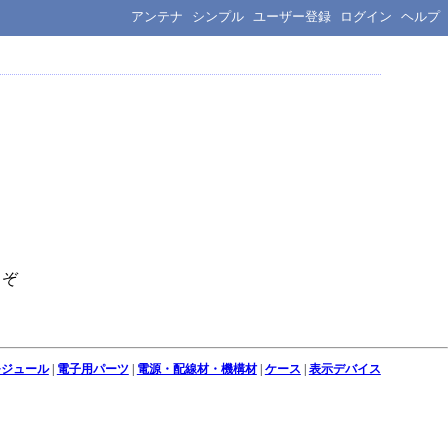
アンテナ
シンプル
ユーザー登録
ログイン
ヘルプ
うぞ
モジュール
|
電子用パーツ
|
電源・配線材・機構材
|
ケース
|
表示デバイス