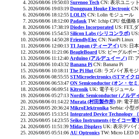
2026/08/06 19:50:03
Surenoo Tech
CN: 表示ユニッ
2026/08/06 19:03:19
Dongguan Houke Electronic
CN:
2026/08/06 18:12:55
LOLIN
CN: Lolin モジュール
2026/08/06 18:12:00
Padauk
TW: 1chip CPU 低価格 
2026/08/06 17:38:19
Diodes Incorporated
US: FET
2026/08/06 15:54:53
Silicon Labs (シリコンラボ)
US
2026/08/06 14:50:28
FriendlyElec
CN: NaoPi Linux
2026/08/06 12:00:13
TI Japan (ティーアイ)
US: 日本
2026/08/06 11:21:06
BeagleBoard
US: ビーグルボー
2026/08/06 11:12:40
Arduino (アルデュイーノ)
IT
2026/08/06 10:43:32
Banana Pi
CN: Banana Pi
2026/08/06 10:18:11
The Pi Hut
GB: ラズパイ系モ
2026/08/06 08:55:55
STMicroelectronics (STマイクロ
2026/08/06 06:53:47
ON Semiconductor (オン
2026/08/06 06:09:51
Kitronik
UK: 電子モジュール
2026/08/06 05:27:13
Nordic Semiconductor (
2026/08/06 01:14:22
Murata (村田製作所)
JP: 電子
2026/08/05 20:36:24
MikroElektronika
Serbia: 小型
2026/08/05 15:13:51
Integrated Device Technology 
2026/08/05 14:23:55
Seiko Instruments (セイコー電
2026/08/05 11:51:39
Midas Displays
UK: 表示デバイ
2026/08/05 05:51:06
AU Optronics
TW: Micro LED Di