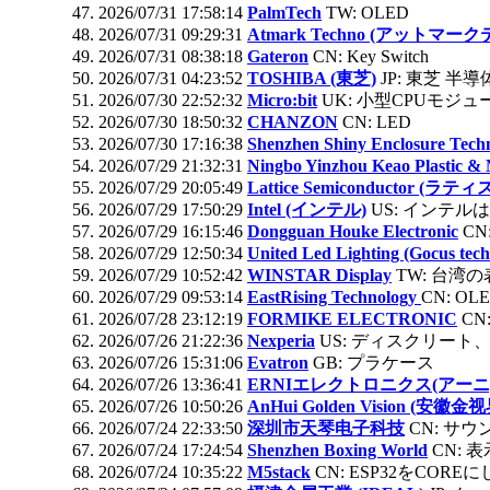
2026/07/31 17:58:14
PalmTech
TW: OLED
2026/07/31 09:29:31
Atmark Techno (アットマー
2026/07/31 08:38:18
Gateron
CN: Key Switch
2026/07/31 04:23:52
TOSHIBA (東芝)
JP: 東芝 半導
2026/07/30 22:52:32
Micro:bit
UK: 小型CPUモジュ
2026/07/30 18:50:32
CHANZON
CN: LED
2026/07/30 17:16:38
Shenzhen Shiny Enclosure Tech
2026/07/29 21:32:31
Ningbo Yinzhou Keao Pla
2026/07/29 20:05:49
Lattice Semiconductor (ラ
2026/07/29 17:50:29
Intel (インテル)
US: インテル
2026/07/29 16:15:46
Dongguan Houke Electronic
CN:
2026/07/29 12:50:34
United Led Lighting (Gocus tech
2026/07/29 10:52:42
WINSTAR Display
TW: 台湾
2026/07/29 09:53:14
EastRising Technology
CN: O
2026/07/28 23:12:19
FORMIKE ELECTRONIC
CN
2026/07/26 21:22:36
Nexperia
US: ディスクリート、
2026/07/26 15:31:06
Evatron
GB: プラケース
2026/07/26 13:36:41
ERNIエレクトロニクス(アーニ
2026/07/26 10:50:26
AnHui Golden Vision (安
2026/07/24 22:33:50
深圳市天琴电子科技
CN: サ
2026/07/24 17:24:54
Shenzhen Boxing World
CN: 
2026/07/24 10:35:22
M5stack
CN: ESP32をCOR