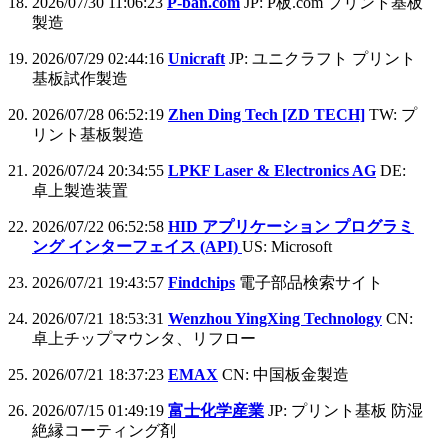
2026/07/30 11:06:23
P-ban.com
JP: P板.com プリント基板
製造
2026/07/29 02:44:16
Unicraft
JP: ユニクラフト プリント
基板試作製造
2026/07/28 06:52:19
Zhen Ding Tech [ZD TECH]
TW: プ
リント基板製造
2026/07/24 20:34:55
LPKF Laser & Electronics AG
DE:
卓上製造装置
2026/07/22 06:52:58
HID アプリケーション プログラミ
ング インターフェイス (API)
US: Microsoft
2026/07/21 19:43:57
Findchips
電子部品検索サイト
2026/07/21 18:53:31
Wenzhou YingXing Technology
CN:
卓上チップマウンタ、リフロー
2026/07/21 18:37:23
EMAX
CN: 中国板金製造
2026/07/15 01:49:19
富士化学産業
JP: プリント基板 防湿
絶縁コーティング剤