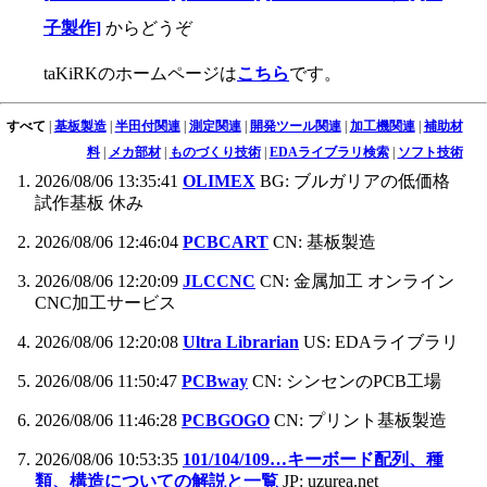
子製作]
からどうぞ
taKiRKのホームページは
こちら
です。
すべて
|
基板製造
|
半田付関連
|
測定関連
|
開発ツール関連
|
加工機関連
|
補助材
料
|
メカ部材
|
ものづくり技術
|
EDAライブラリ検索
|
ソフト技術
2026/08/06 13:35:41
OLIMEX
BG: ブルガリアの低価格
試作基板 休み
2026/08/06 12:46:04
PCBCART
CN: 基板製造
2026/08/06 12:20:09
JLCCNC
CN: 金属加工 オンライン
CNC加工サービス
2026/08/06 12:20:08
Ultra Librarian
US: EDAライブラリ
2026/08/06 11:50:47
PCBway
CN: シンセンのPCB工場
2026/08/06 11:46:28
PCBGOGO
CN: プリント基板製造
2026/08/06 10:53:35
101/104/109…キーボード配列、種
類、構造についての解説と一覧
JP: uzurea.net