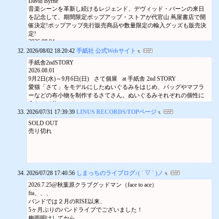
David Byrne
Violon
音楽シーンを革新し続けるレジェンド、デヴィッド・バーンの来日
Asagaya
を記念して、期間限定ポップアップ・ストアが代官山 蔦屋書店で開
Acoustic, Instrumental, Jazz, World
催決定!ポップアップ先行販売商品や数量限定の輸入グッズも販売決
2026 / 08 / 07 (Fri), 19.00
定!
2026.08.04
David Byrne / 期間限定ポップアップ・ストアが代官山 蔦屋書店で開
2026/08/02 18:20:42
手紙社 公式Webサイト
催決定!
手紙舎2ndSTORY
David Byrne / 期間限定ポップアップ・ストアが代官山 蔦屋書店で開
2026.08.01
催決定!
9月2日(水)～9月6日(日) さて個展 at 手紙舎 2nd STORY
愛猫「さて」をモデルにしたぬいぐるみをはじめ、バッグやマフラ
ーなどの布小物を制作するさてさん。ぬいぐるみそれぞれの個性に
合わせて仕…
2026/07/31 17:39:39
手紙舎2ndSTORY
LINUS RECORDS/TOPページ
2026.08.01
SOLD OUT
9月9日(水)～9月13日(日) 西ちひろ個展「すみれのこばこ」at 手紙舎 2
売り切れ
nd STORY
甘い香りが漂ってきそうなお菓子や可憐な花々など、身の回りのも
のを繊細なタッチで描く、イラストレーター・西ちひろさん。“凜と
して気ま…
2026/07/28 17:40:56
しまっちのライブログ♪( ´ ▽ ` )ノ
2026.7.25@秋葉原クラブグッドマン（face to ace）
fta、、、
バンドでは２月のRISE以来、
5ヶ月ぶりのバンドライブでございました！
梅雨明けしてから、