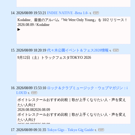
を9/18リリース | iVyが9/8開催の自主企画『for living』追加アクト発表
LARGE LEMON (CHARCOAL GREY)(..
──んoon出演 & VJは米澤柊 | 感傷、憧憬、焦燥──blue web.が新曲
more info
「Blue Reverberation (feat. 初音ミク)」をリリース | エイプリルブルー
着丈約73cm、身幅約51cm
2026/08/09 19:53:21
INDIE NATIVE -Beta 1.0-
CHEMICAL BROTHERS, THE
がラスト・シングル「ヴァージンノイズ」をリリース |
Kodaline、最後のアルバム『We Were Only Young』を 10/2 リリース！
DIG YOUR OWN HOLE
2026年8月9日
2026.08.09 / Kodaline
more info
光に包まれる聖域へ──シノエフヒが1stフルアルバム『燦ざめく、迸
▶
1997年に発表された歴史的2ndアルバム！BIG BEATなるムーブメン
る、降り注ぐ、』をリリース
トを巻き..
光に包まれる聖域へ──シノエフヒが1stフルアルバム『燦ざめく、迸
る、降り注ぐ、』をリリース
2026/08/09 18:20:19
代々木公園イベント＆フェス2020情報
9月12日（土）トラックフェスタTOKYO 2026
2026/08/09 15:53:10
ロック＆クラブミュージック・ウェブマガジン：i
LOUD
ボイトレスクールおすすめ比較｜歌が上手くなりたい人・声を変え
たい人向け
2026.08.082026.08.09
ボイトレスクールおすすめ比較｜歌が上手くなりたい人・声を変え
たい人向け
2026.08.082026.08.09
ボイススクール
2026/08/09 09:31:35
Tokyo Gigs - Tokyo Gig Guide