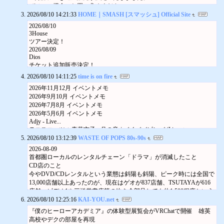
【VYBE/Pulse Beat/FLOP FLOW/VΛNTHM】 合同イベント
ぜひこの機会にお買い求めください。
VYBE
2026/08/10 14:21:33
【追加販売受付期間】
HOME｜SMASH [スマッシュ] Official Site
Pulse Beat
2026年7月24日(金)19:00…
FLOP FLOW
2026/08/10
※HMVイベント注意事項※
VΛNTHM ミニライブ トーク サイン会 撮影会 アリオ亀有店
3House
本人確認受付のご案内（先着）（抽選）
AKB48 68thシングル『好きish』発売記念「グループ握手会」
ツアー決定！
木原瑠生
2026/08/18(火) 13:00
2026/08/09
Dios
工藤美桜
グループ握手会
チケット追加販売決定！
MONKEY MAJIK
新宿店
サイン会
詳細
2026/08/10 14:11:25
time is on fire
2026/08/20 (木) 18:30
ANTARES LIVE IN JAPAN 2026 TRIGGER 来日記念イベント
2026年11月12月 イベントメモ
MIDNIGHT DRIVE (Korea)
2026/08/28(金) 15:00
2026年9月10月 イベントメモ
2026/08/10 (月) 18:00
ミニライブ
2026年7月8月 イベントメモ
HMV仙台 E BeanS
アリオ八尾店
2026年5月6月 イベントメモ
梅田真志
詳細
Adjy - Live...
2026/08/14 (金) 15:00
ANTARES
テニスコーツ + 青葉市子 - 月の音 / バイババビンバ (Live at...
HMV&BOOKS SHIBUYA
ANTARES LIVE IN JAPAN 2026 TRIGGER 来日記念イベント
2026/08/10 13:12:39
2026年3月4月 イベントメモ
WASTE OF POPS 80s-90s
iCAN
2026/08/20(木) 15:00
https://www.youtube.com/playlist?list=PLTwqd-tWlOTyC75nLQZ0eS3VX
ミニライブ&特典会
2026-08-09
ミニライブ
G...
2026/08/14 (金) 18:00
首都圏ローカルのレンタルチェーン「ドラマ」が消滅したこと
アリオ八尾店
Jasper Tygner - First Light (Official...
HMV&BOOKS NAMBA
CD店のこと
詳細
2026年1月2月 イベントメモ
2026/08/20 (木)
今やDVD/CDレンタルという業態は斜陽も斜陽、ピーク時には全国で
MONKEY MAJIK(参加メンバー：Maynard & TAX)
MONKEY MAJIK
13,000店舗以上あったのが、現在はゲオが837店舗、TSUTAYAが616
MONKEY MAJIK ALBUM「Frequency」サイン会
サイン会
店舗、ビデオ1や三洋堂書店等の他を全部足しても約1,500程度という
2026/09/04(金) 18:30
2026/08/20 (木) 18:30
2026/08/10 12:25:16
状況です。
KAI-YOU.net
特典会
日付別インデックスに戻る
首都圏にもかつてはいくつものチェーンがありました。
名古屋パルコ店
『僕のヒーローアカデミア』の体験型展覧会がVRChatで開催 雄英
2026/08/22 (土)
TSUTAYAに吸収された組としては、全国チェーンのサンホームビデ
詳細
高校やデクの部屋を再現
※振替日決定※ 木津つばさ