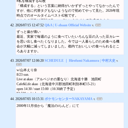
というワケで、
#私を構成する42枚
次は8月～浴衣のバンドライブに
「構成する」という言葉に納得がいかずずっとやってなかったんで
参加いたします。
すが、他に代替タグもないようなので初めてやって見た。2026年現
どうぞお楽しみに～♪
時点でのオールタイムベスト42枚です。
こちらの画像は下記のTopsters 3というサイトで作成できます。
Topsters 3
2026/07/15 12:47:52
Q&A | U-zhaan Official Website
Make topster charts with music, movies, games, and more.
ずっと歯が痛い
topsters.org
最近、実家で毎週のように食べていたいろんな豆の入った豆カレー
Text
を思い出し食べたくなりました。今では一人暮らしのため食べる機
12:02 AM
会が大幅に減ってしまいました。都内でおいしいの食べられるとこ
オールタイムベストシューゲイザー 2021
ろありますか。
2021年に考えた「#オールタイムベストシューゲイザー」より。
みみ(20) 学生
ある程度時間かけて考えたものはこちらにアーカイブしておくのは
2026/07/07 12:06:20
SCHEDULE ｜ Hirofumi Nakamura | 中村大史
ムング豆やレンズ豆、それにトゥールダール（キマメ）なんかを混
どうかということで。
https://x.com/taira/status/1457381291133857796
ぜて作るダールは確かにおいしいです。なのでそういうダールを提
Text
w/山本えり奈
供してくれそうなインド料理屋を何軒かピックアップすればいいか
8/23 sun.
なと最初は思ったのですが、もしかするとあなたの言う「いろんな
Live at akao〈アルペジオの重なり〉北海道十勝 池田町
豆の入った豆カレー」というのは僕が頭に描いたものとは全く違う
Cafe&Life akao（北海道中川郡池田町利別本町15-21）
カレーなんじゃないかという気がしてきました。考えてみると数種
open 14:30 / start 15:00（16:30終了予定）
の豆をブレンドして炊いたダールが毎週のように出てくるなんて、
¥2,500 + drink order
とんでもないレベルのインド料理ガチ勢の家に育ったか、もしくは
ご予約：Instagram @akao へDM / TEL 0155789093（akao）/ contact@hir
2026/07/05 10:15:31
ポケモンセンターNAKAYAMA
インドやパキスタンなどの出身者が家族にいるとしか思えないから
ofuminakamura.com
です。
2000年11月頃から「魔法のiらんど」にて
演奏
あなたの家で出ていたのはインゲン豆やエンドウ豆などの水煮缶、
中村大史（Guitar, Accordion）
いわゆる「ミックスビーンズ」を使ったカレーではないでしょう
山本えり奈（Concertina, Harp）
か。一度ご家族に確認してみてください。もしそうだった場合は、
w/奥貫史子、石崎元弥
食べられる店を探すよりも自分で作った方が早そうな気がするので
9/6 sun.