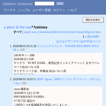
アンテナ
シンプル
ユーザー登録
ログイン
ヘルプ
既読を非表示
a place in the sun
*Antenna
すべて
|
music news
|
musician
|
label
|
event
|
record shop
|
blog
|
art
|
me
1
2
次の50件>
おとなりアンテナ
|
おすすめページ
2026/08/10 16:31:28
インストアイベント - TOWER RECORDS ONLI
NE
249 件中 1～20件
2026/08/10 13:00
ヤミテラ「IN MY DARK」発売記念インストアイベント @タワーレ
コード仙台パルコ店
ヤミテラ トーク会、特典会 仙台パルコ店
2026/08/11 12:00
BEST ALBUM『Who am I ?』発売記念リリースイベント ミニライブ
2026/08/10 16:03:11
HMV Japan - HMVインストアイベント - スケジュ
＆特典会@広島駅南口地下広場
ール
杉本琢弥 ミニライブ＆特典会 広島店
cacao 撮影会
【 RapiNz】 シングル『ハイレート・ディーラー』リリースイベント
2026/08/11 (火) 12:30
RapiNz ミニライブ 特典お渡し会 撮影会 イオンモール津田沼North店
HMV&BOOKS NAMBA
Luce Twinkle Wink☆「ハートフル☆メモリーズ」発売記念イベント
※7月17日 追記※
Luce Twinkle Wink☆ ミニライブ 特典会 アリオ川口店
ご好評につき追加販売が決定いたしました。