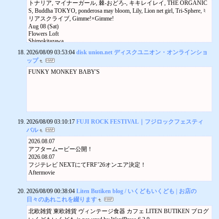
トナリア, マイナーガール, 棘-おどろ-, キキレイレイ, THE ORGANIC
S, Buddha TOKYO, ponderosa may bloom, Lily, Lion net girl, Tri-Sphere, ♮
リアスクライブ, Gimme!×Gimme!
Aug 08 (Sat)
Flowers Loft
Shimokitazawa
Rock, Alternative, Indie
2026/08/09 03:53:04
disk union.net ディスクユニオン・オンラインショ
Éclat Aura, とぅんきゃみ~, りょんまな中毒 from Pure♡Rabbit, FRI♡DO
ップ
L, Meet♡me, おとめ座のスピカ
FUNKY MONKEY BΛBY'S
Aug 08 (Sat)
10.30
JAM
Nishieifuku
Pop
Boncoura’s 6th Anniversary Event - 1st day
My-Ft-My-Life2, 怪奇蝶, かわいいやさん, Milky Cute from Prismileコピ
2026/08/09 03:10:17
FUJI ROCK FESTIVAL｜フジロックフェスティ
ダ部, MIFきゅん♡, 三日月の陰りを照らすのはショコラ, 『S4+』Pris
バル
mile OG
Aug 09 (Sun)
2026.08.07
10.00
アフタームービー公開！
JAM
2026.08.07
Nishieifuku
フジテレビ NEXTにてFRF’26オンエア決定！
Pop
Aftermovie
Orbit vs Kumorigahara
Aug 11 (Tue)
2026/08/09 00:38:04
Liten Butiken blog / いくどもいくども | お店の
18.30
Goodman
日々のあれこれを綴ります
Akihabara
北欧雑貨 東欧雑貨 ヴィンテージ食器 カフェ LITEN BUTIKEN ブログ
Alternative, Avant garde, Experimental, Progressive