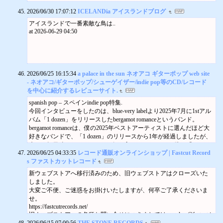
作り方も尋ねてみましょう。きっと丁寧に教えてくれるはずです。
〈Emerald Night vol.2〉中目黒 楽屋
そういえば僕も、ある時ふいに実家の餃子を食べたくなって、母に
2026/06/30 17:07:12
ICELANDia アイスランドブログ
open 18:00 / start 19:00
電話をかけて餃子の作り方を聞いてみたことがあります。
予約 ¥4,000 / 当日 ¥4,500
アイスランドで一番素敵な鳥は..
「餃子作りたいの？ えーとね、まずスーパーに餃子の皮を買いに行
出演： 奥貫史子（Fiddle） 中村大史（Gt, Pf） 石崎元弥（Bodhran, Ba
at 2026-06-29 04:50
くでしょ」
njo）
「うん」
Guest : Ema（Vocal）
「そのパッケージの裏に材料と作り方が書いてあるわよ」
ご予約はこちらからお願いいたします。
僕が聞きたいのはそういうことではない、と思ったのを覚えていま
GROOVEDGE
す。
9/14 mon.
2026/06/25 16:15:34
a palace in the sun ネオアコ ギターポップ web site
ギンビスすきですか？
〈KYAS × GROOVEDGE 西日本ツアー 2026〉大阪 ALWAYS梅田
- ネオアコ/ギターポップ/シューゲイザー/indie pop等のCD/レコード
親補足: ギンビスの曲をきっかけに家族全員U-zhaan×環ROY×鎮座DO
open 18:30 / start 19:30
を中心に紹介するレビューサイト.
予約￥5,000 / 当日￥5,500
PENESSさん（とギンビス）のファンになりました。こどもが行ける
ご予約はこちらからお願いいたします。
spanish pop – スペインindie pop特集.
ライブがあるととっても嬉しいです！
GROOVEDGE
今回インタビューをしたのは、blue-very labelより2025年7月に1stアル
ふみ(2) 保育園
9/13 sun.
バム「1 dozen」をリリースしたbergamot romanceというバンド。
株式会社ギンビスには昔から好感を持っています。看板商品である
〈KYAS × GROOVEDGE 西日本ツアー 2026〉京都 妙心寺
bergamot romanceは、僕の2025年ベストアーティストに選んだほど大
たべっ子どうぶつの “おいしくて、英語も少し覚えられる” というコ
open 16:30 / start 17:00
好きなバンドで、「1 dozen」のリリースから1年が経過しましたが、
ンセプトもすばらしいし、しみチョココーンもアスパラガスも独自
予約 ¥5,000 / 当日 ¥5,500
未だに毎日聴いているほどのお気に入りなんです。(※僕の「1 doze
性があって好きです。
予約：groovedge4@gmail.com
2026/06/25 04:33:35
レコード通販オンラインショップ | Fastcut Record
n」レビュー)
僕が気に入っているのは「GINZA RUSK」。ギンビスという社名の
GROOVEDGE
s ファストカットレコード
BUCK-TICKなども好きだったので彼らが影響を受けたThe Cureやバ
由来にもなっている「銀座」を冠した、しみチョココーンの大人版
9/15 tue.
ウハウスなどを知り、ルーツを辿る聴き方を知りました。その流れ
のようなチョコレート菓子で、軽く凍らせてもおいしい。見かけた
新ウェブストアへ移行済みのため、旧ウェブストアはクローズいた
〈KYAS × GROOVEDGE 西日本ツアー 2026〉名古屋 得三
でXTCなども知った記憶があります。
ら試してみてください。
open 18:30 / start 19:30
しました。
私の音楽人生のスタートは高口さんと一緒で、小学校に入る前から
楽曲「ギンビス」が収録されているU-zhaan×環ROY×鎮座DOPENESS
予約￥5,000 / 当日￥5,500
大変ご不便、ご迷惑をお掛けいたしますが、何卒ご了承くださいま
ピアノをやっていて。子どもの頃はクラシックは演奏するのは好き
のアルバム『たのしみ』のリリースパーティーのときにはギンビス
ご予約はこちらからお願いいたします。
せ。
でも聴くのはそんなに好きじゃなくて、流行に敏感なおませさんだ
が来場者のために、お菓子を2,860個もプレゼントしてくれたんです
O'Jizo
https://fastcutrecords.net/
ったので小学生の頃はバンドブームかっこいい！って感じでBARBEE
よ。太っ腹ですね。
9/19 sun.
旧ウェブストアへの各種お問い合せにつきましては、orders@fastcut.j
BOYS、米米CLUB、レピッシュ、高野寛、松岡英明とか好きでし
そのあと、たべっ子どうぶつが映画化されたときの主題歌がTravis Ja
〈O'Jizo ～アイリッシュの風～〉西国分寺 いずみホール
2026/06/15 07:00:56
pまでお願いいたします。
THE STONE RECORDS