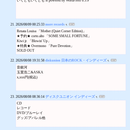
いくどもいくども is powered by WordPress 6.3.9
Advance: ￥4,000 (+ order)
Door: ￥4,500 (+ order)
Open Jam Session
Aug 11 (Tue)
19.00
Love, Peace and Soul Live Cafe
2026/08/09 00:25:33
more records
Kyodo
Renata Louisa 「Mother (Quiet Corner Edition)」
Blues, Funk, Jam, R n B, Soul
★予約★ corto.alto 「SOME SMALL FORTUNE」
Door: ￥2,000 + 2 Drinks
Kiwi jr. 「Blowin' Up」
MIKIKAWOL (Miki Naoe & Kawol SamarQandi)
★特典★ Overmono 「Pure Devotion」
Aug 11 (Tue)
SOLD OUT
19.30
Oriental Force
Koenji
2026/08/08 19:31:58
diskunion 日本のROCK・インディーズ
Experimental, Improvised
音銀河
Door: ￥2,000 + 1 Drink
玉置浩二&ASKA
Brian Chu [drums], Riuichi Daijo [guitar]
x,xxx円(税込)
Aug 11 (Tue)
20.00
Permian
Meguro
Improvised
2026/08/08 08:36:14
ディスクユニオン インディーズ
Door: 1,000 to 3,000yen
CD
Masafumi Ezaki, Yuma Takeshita
Aug 12 (Wed)
レコード
19.00
DVD/ブルーレイ
Nanahari
グッズ/アパレル他
Hatchobori
Experimental
Advance: 2500JPY