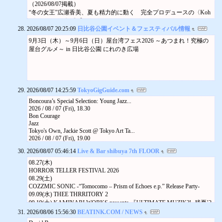
語学を活かせる
Movie,Drama
（2026/08/07掲載）
最先端の技術を学べる
スタジオジブリ『耳をすませば』『借りぐらしのアリエッティ』4K
“冬の女王”広瀬香美、夏も精力的に動く 完全プロデュースの〈Koh
株式会社エンタクルグラフィックス
リマスター版の上映が決定
mi EXPO 2026〉公式サイトオ…
熱量と柔軟性で作品をカタチに。エディトリアル制作を一緒に！
2026.08.07
2026/08/07 20:25:09
日比谷公園イベント＆フェスティバル情報
（2026/08/07掲載）
リモートワーク実施中
朝ドラ『ブラッサム』ポスター公開。タイトル映像監督は奥山大
King & Prince、最新曲「So Honey」MVダンス・ヴァージョンのティ
9月3日（木）～9月6日（日）屋台湾フェス2026 ～あつまれ！究極の
少数精鋭
史、語りは三條雅幸アナウンサー
ザー映像公開
屋台グルメ～ in 日比谷公園 にれのき広場
カルチャー愛がある
2026.08.07
（2026/08/07掲載）
育成やマネジメントに関わりたい
MOMO＆NARISK、共作アルバム『YAME JAM』リリース 7インチ
有限会社バナナグローブスタジオ
も購入予約受付中
サントリーやTOYOTAのサイト制作
（2026/08/07掲載）
株式会社マウント
EVISBEATS、前田和彦との新作コラボレーション・アルバム『Smrt
2026/08/07 14:25:59
TokyoGigGuide.com
Movie,Drama
i』リリース決定 収録曲先行配信
ソクーロフが90分ワンカットで描いた『エルミタージュ幻想』リマ
Boncoura’s Special Selection: Young Jazz...
（2026/08/07掲載）
2026 / 08 / 07 (Fri), 18.30
スター版が期間限定上映
玉置浩二とASKAによる奇跡のコラボが実現 壮大なスケールで描く
Bon Courage
2026.08.07
新曲「音銀河」リリース決定
Jazz
Book
（2026/08/07掲載）
Tokyo's Own, Jackie Scott @ Tokyo Art Ta...
東野圭吾『永遠の記憶』発売記念キャンペーン第3弾。東野圭吾お気
2026 / 08 / 07 (Fri), 19.00
Number_i、ワールド・ツアー日本公演の5大ドームの日程を発表
に入りの一文を推理
Acoustic, Art, Hard Rock, Party, Performance
（2026/08/07掲載）
2026.08.07
2026/08/07 05:46:14
Live & Bar shibuya 7th FLOOR
Nagaike Joe [SCOOBIE DO] (bass), Yuya Ta...
韓国発のインディ・バンド“wave to earth”、ニュー・アルバム『bad pie
Movie,Drama
2026 / 08 / 07 (Fri), 19.00
08.27(木)
スタジオジブリ『耳をすませば』『借りぐらしのアリエッティ』4K
ces』をリリー…
Alternative, Blues, Improvised, Rock n Roll
HORROR TELLER FESTIVAL 2026
リマスター版の上映が決定
Futashika, Yu Sonoda, Masanobu Yoshimura...
08.29(土)
2026.08.07
2026 / 08 / 07 (Fri), 19.00
COZZMIC SONIC -“Tomocomo – Prism of Echoes e.p.” Release Party-
Movie,Drama
Oriental Force
09.09(水) THEE THRRITORY 2
朝ドラ『ブラッサム』ポスター公開。タイトル映像監督は奥山大
Koenji
09.19(土) KAMINARI WORKS presents 『ULTIMATE MUZIK?!~残夏’2
史、語りは三條雅幸アナウンサー
Avant garde, Experimental, Improvised, World
6』
2026/08/06 15:56:30
2026.08.07
BEATINK.COM / NEWS
Masaki Yoshihisa (g) + Micoru Ichikawa (...
01.17(日) “monologue e.p.”リリースツアーファイナル
2026 / 08 / 07 (Fri), 19.00