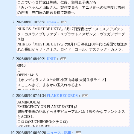
オ、その他リバティ、アーク、オルモ等。
【タワーレコード渋谷店】イベント情報は タワーレコード渋谷店HP
ここでいう専門家は駒崎、仁藤、郡司真子他だろ
特典会
ゲオに吸収された組としては、関東等広域チェーンのファミリーブ
をご確認ください!
『みいちゃんと山田さん』製作委員会、アニメ化への批判受け異例
2026/08/22 (土) 11:30
ック、その他ウェアハウス、アール、ムービーズ等。
渋谷店
の声明 専門家の助言を得て制作へ
HMV&BOOKS NAMBA
最後までどちらにも吸収されないまま頑張って力尽きたのが、ピー
2026/08/18 13:00
諸々の事情や背景を加味した上でモモンガはクソ
ジョナゴールド
プル、ノーサイド等。
AKB48 68thシングル『好きish』発売記念「グループ握手会」
2026/08/10 10:55:51
amass
映画『ちいかわ』でモモンガを嫌いになった人へ──それでも愛され
ミニライブ&特典会
そして今月、ギリギリまで独立した形で踏ん張っていた首都圏ロー
AKB48
る理由と可能性
2026/08/26 (水) 19:00
NHK BS『MUST BE UKTV』8月17日深夜はザ・スミス／アズテッ
グループ握手会
カルのレンタルチェーン「ドラマ」が、8月2日、相模原市の淵野辺
HMV&BOOKS SHIBUYA
ク・カメラ／プリファブ・スプラウト／スザンヌ・ヴェガ／ポーグ
新宿店
店の閉店を以って消滅しました。
岸本勇太
ス他
詳細
これで関東1都6県にTSUTAYAとゲオ以外のレンタルDVD店はなくな
特典会
NHK BS『MUST BE UKTV』の8月17日深夜は80年代に英国で放送さ
詳細
りました。
2026/08/29 (土) 13:00
れた番組からザ・スミス、ロイド・コール、アズテック・カメラ、
2026/08/20 15:00
土曜に赴くと撤収の作業中。
HMVエソラ池袋
プリファブ・スプラウト、スザンヌ・ヴェガ、ポーグス、デキシー
ANTARES LIVE IN JAPAN 2026 TRIGGER 来日記念イベント
下北沢や高円寺を拠点に生活していた方々にとっては、「DVDを借
一家Dumb Rock!
2026/08/10 08:19:21
UNIT
ズ・ミッドナイト・ランナーズら11組の演奏映像紹介 【詳細ページ
ANTARES
りに行く」＝「ドラマに行く」だった方も多かったのではないかと
2026/08/29 (土) 14:00 | 15:30
へ】
ミニライブ
08/16
思います。
HMV三宮オーパ
（2026/08/10 10:53掲載）
日
アリオ八尾店
とはいえ、下北沢のレンタル店は2019年に、高円寺のレンタル店は2
スターダスト福岡女子
ラッシュ復活ツアーの初日公演後 ポスターに描かれた鳥（ニー
OPEN : 14:15
2026/08/28 15:00
023年にそれぞれ完全撤退していますので、「まだ生きとったんかい
ミニライブ&特典会
ル・パートが旅立ったことを暗示）とそっくりな鳥がホテルの部屋
【ホフディラン３０th企画 小宮山雄飛 大誕生祭ライブ】
ANTARES LIVE IN JAPAN 2026 TRIGGER 来日記念イベント
ワレ」的な気持ちになられる方も多いかと。
2026/08/30 (日) 14:00
ANTARES
にきたとメンバー回想
＜ここへきて、まさかの玉入れやるよ＞‬
過去10年のレンタル店舗の撤収の具合を並べてみると
HMV&BOOKS HAKATA
ミニライブ
ラッシュの復活ツアーのポスターにはスズメ3羽が登場し2羽は電線
ホフディラン
2017/05/07：ドラマ 笹塚店（東京都渋谷区）
近藤玲奈
アリオ八尾店
08/23
に止まり、飛び立った1羽はニール・パートが旅立ったことを暗示。
2026/08/10 07:51:34
FLAKE RECORDS
2017/08/31：ドラマ 吉祥寺サンロード店（東京都武蔵野市）
特典会
日
詳細
ゲディー・リーはツアー初日公演を終えた後、ホテルでそっくりな
2017/10/15：ドラマ めじろ台店（東京都八王子市）
JAMIROQUAI
2026/10/03 (土) 13:00
OPEN : 17:00
2026/09/04 18:30
鳥が部屋にきたと回想。「まるで僕のことを見つめているみたいだ
EMERGENCY ON PLANET EARTH (J..
2017/10/22：ドラマ 楢原店（東京都八王子市）
HMV&BOOKS NAMBA
one and one and one is three
MONKEY MAJIK ALBUM「Frequency」サイン会
った」 【詳細ページへ】
1993年発表の記念すべきデビューアルバム！軽やかなファンクネス
2019/01/27：ドラマ 下北沢レンタル店（東京都世田谷区）
雛形あきこ
スカート / 崎⼭蒼志
MONKEY MAJIK(参加メンバー：Maynard & TAX)
（2026/08/10 10:46掲載）
とACID J..
2019/11/04：ドラマ 祖師ヶ谷大蔵店（東京都世田谷区）
特典会
RECOMMEND
特典会
口ロロ(KUCHIRORO/クチロロ)
2020/05/06：ドラマ 高倉店（東京都八王子市）
08/19
2026/10/17 (土) 13:00
名古屋パルコ店
WE SEE THE LIGHT
2023/08/13：ドラマ 高円寺庚申通り店（東京都杉並区）
水
HMV&BOOKS SHIBUYA
詳細
★予約受付中。この商品の入荷は8月26日予定です。この商品を含む
OPEN : 18:00
2026/08/10 06:39:26
2023/09/10：ドラマ 星ヶ丘店（神奈川県相模原市中央区）
ニュース - 記事
加藤心