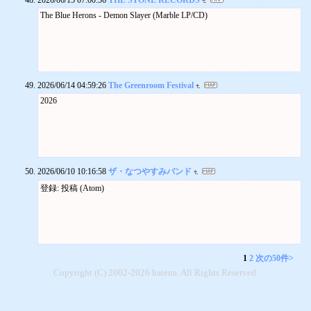
た。中学生になって解散したてのフリッパーズギターに衝撃を受け
panだったり、たべっ子どうぶつと星野源さんが楽しそうなコラボレ
チケットのお求め、詳細はこちらをご覧ください。
The Blue Herons - Demon Slayer (Marble LP/CD)
solo
て、そこからpenny arcade、AZTEC CAMERA、BRIDGE、L⇔R、favo
ーションをしたりしているのを見たりしましたが、僕ら3人は全然気
12/1 tue.
urite marine、CANDY EYES、sunny gets blue、Johnny Dee、badgie jacke
にしていません。変わらずギンビスを応援しています。
下北沢 lete
t…..どんどんindieの世界へ。
うちで再生できないのに、カセットテープを買ってしまいます。そ
ソロやります。
お互いパンク精神は根っこにはあるとは思うんですけども、ついつ
ろそろ聞きたいので、機械を買おうと思います。ユザーンさんは、
20:00 start
い背筋を伸ばしてしまう感じとか。音楽に対する素養に互いをリス
どんなプレーヤーを使っていますか？
詳細後日
ペクトしあえていると思います。もしかしたら時々、その枠にはま
さいとうようこ(49) 会社員
2026/06/14 04:59:26
The Greenroom Festival
った音楽的な素養をぶち壊したい、と薄々感じているかもしれませ
残念ながら、僕もカセットテープの再生装置は持っていません。実
2026
ん、お互い・・・。
家に帰ればデッキがあると思うのですが、使えるかどうかは試して
【高口】パンク精神、たしかに密かに二人とも持ってるかもね。ユ
みないとわからない感じです。相変わらずカセットテープは人気が
ニットを組むにあたって本当にいろんな話をしたんですけど、生い
あるので、今でも再生機を手に入れようと思えば手頃なものからハ
立ちとか抑圧されてきたものとか、わりと共通するものがあること
イエンドモデルまで選択肢がいっぱいあるはずです。
が分かって、そこでかなり共感できたのも、このユニットでアルバ
それよりも
ムを作れた大きな要因じゃないかと思います。
2026/06/10 10:16:58
ザ・なつやすみバンド
自分は母親が声楽家だったこともあり、物心ついた頃にはピアノを
習っていました。聴音やソルフェージュが好きで、いま何の音が鳴
登録: 投稿 (Atom)
っているかがすぐ分かるのが特技です。
【WAKAKO】生い立ちと抑圧されたもの！似てる部分だよねってい
う話は音作りをするまえによく話してたよね。私は父親が邦楽家で
音楽好きだったこともあって物心つく前にピアノを習わされていま
した。
姉(私)にピアノを、妹に筝を。聴音やソルフェージュは全然好きじゃ
1
2
次の50件>
なかったから、高口さん偉いなあ。ピアノはぜんぜん好きじゃなか
Copyright (C) 2002-2026 hatena. All Rights Reserved.
ったけど、そこそこ弾けたこともあっていつも伴奏者として期待さ
れていたけれど、スパルタ教育だったのもあってピアノが全然好き
になれなくて。