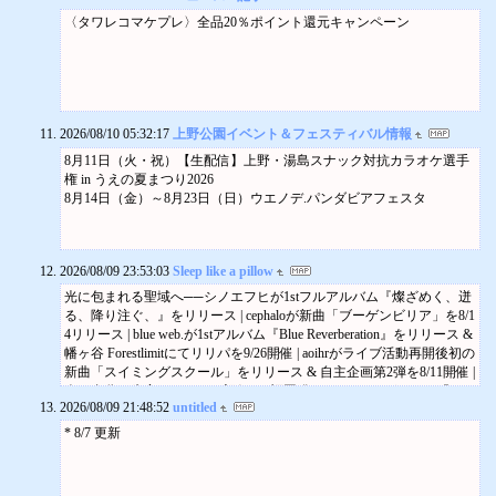
【タワーレコード渋谷店】イベント情報は タワーレコード渋谷店HP
ご注文の..
うゆさきな出発進行☆
2023/09/30：ドラマ 日野南平店（東京都日野市）
特典会
をご確認ください!
〈タワレコマケプレ〉全品20％ポイント還元キャンペーン
田中ヤコブ
うゆさきな
2024/01/31：ドラマ 二本松店（神奈川県相模原市緑区）
2026/11/01 (日) 12:00
渋谷店
県央の憂鬱
RECOMMEND
2026/08/02：ドラマ 淵野辺店（神奈川県相模原市中央区）
HMVエソラ池袋
08/21
★予約受付中。この商品の入荷は8月12日予定です。この商品を含む
こんな感じで、最大で30店舗規模の店舗網を誇っていたのが徐々に
本人確認受付のご案内（先着）（抽選）
金
ご注文の..
縮小し、高円寺の閉店以降は首都圏の西の方の数軒で細々と経営し
特典会
OPEN : 18:30
MAMAS GUN
ていたのが、2024年になってからは淵野辺の1店舗のみとなり、更に
5000/01/01 (水) 00:00
清春 TOUR 天使ノ詩 2026 ‬
THIS IS THE DAY (FULL BAND V..
HMV&BOOKS SHIBUYA
レンタルの床面積を縮小してトレカ等を増強する形で延命を図って
2026/08/10 05:32:17
上野公園イベント＆フェスティバル情報
2018年のアルバム”GOLDEN DAYS”のラストに収録されていた名曲
『余る程に楽園』
本人確認受付のご案内
いたのですが、ここで命脈尽きました。
で、後にバ..
清春
8月11日（火・祝）【生配信】上野・湯島スナック対抗カラオケ選手
特典会
とはいえ、下北沢にはまだ「ドラマ」の看板を掲げて商売をしてい
OASIS
RECOMMEND
権 in うえの夏まつり2026
5000/01/01 (水) 00:00
る店舗があります。
LIVE PHOTO (BLACK) (SIZE-L)
08/22
8月14日（金）～8月23日（日）ウエノデ.パンダビアフェスタ
HMVエソラ池袋
中古盤屋フラッシュディスクランチの下のフロアとか数軒のゲーム
ボディはStanley Stella Creator 2.0。着丈約75cm、身幅約56.5cm
土
木原瑠生
センターがまだ「ドラマ」の屋号で営業中。
RESTOCK
OPEN : 17:00
工藤美桜
株式会社ドラマは、割と初期からレンタルや中古CD/DVD販売を中心
more
13.3g 2MAN SERIES‬
DINOSAUR JR
とした「ホームエンター部門」とゲームセンター運営の「アミュー
［FILAMENT - AMPLIFIER］
2026/08/09 23:53:03
Sleep like a pillow
FARM (15TH ANNIVERSARY EDITI..
ズメント部門」、リユースの「お宝部門」の3部門体制で企業として
13.3g / ACE COLLECTION
more info
の運営を行っていたのですが、「お宝部門」は一旦収束したもの
光に包まれる聖域へ──シノエフヒが1stフルアルバム『燦ざめく、迸
オリジナルメンバーでの再結成第二弾として2009年にリリースされ
の、2012年に古着に特化した店舗を下北沢の南口商店街に「DO STY
る、降り注ぐ、』をリリース | cephaloが新曲「ブーゲンビリア」を8/1
た9作目..
LE」の屋号でオープンし、その後拡大しています。
4リリース | blue web.が1stアルバム『Blue Reverberation』をリリース &
ICHIKO AOBA (青葉市子)
そしてアミューズメント部門については、2025年時点での7店舗を大
幡ヶ谷 Forestlimitにてリリパを9/26開催 | aoihrがライブ活動再開後初の
アダンの風
手のGiGOに吸収分割の形で運営権を移譲し、株式会社ドラマの手を
新曲「スイミングスクール」をリリース & 自主企画第2弾を8/11開催 |
2020年発表の7作目で世界的飛躍を遂げた傑作！”架空の映画のための
離れ
今の自分を肯定するための記録──福岡発のpudelhundsが2nd EP『imn
サント..
2026/08/09 21:48:52
untitled
otsureif』を8/19リリース | その音楽は誰のものか？ Blume popoがリミ
MITSKI
ックス・アルバム『subliminal subject』を8/5リリース | dansa med digが
* 8/7 更新
BE THE COWBOY
結成10周年記念となる『Handsome』リアレンジ作品をカセット & デ
2018年発表の5thアルバムで同年のPICHFORK年間ベストアルバム50
ジタルでリリース | 美しくも静謐──水中走行がフルアルバム『1st』
選の1位を..
をリリース | 再解釈、そして回帰──WinterがEP『Romantix Mixtape』
STONE ROSES, THE