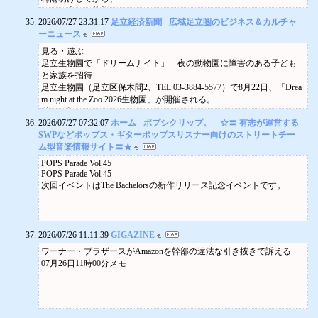
なんか大気の状態が
2026/07/27 23:31:17
足立経済新聞 - 広域足立圏のビジネス＆カルチャ
不安定な日が多い気がしますよねぇ、、、。
ーニュース
まぁ、夕立があったほうが、
気温は下がるのでありがたいのですが、
見る・遊ぶ
ゲリラ豪雨や線状降水帯は、
足立生物園で「ドリームナイト」 夜の動物園に障害のある子ども
災害をもたらすので、
と家族を招待
集中的には降らないでほしいところ。
足立生物園（足立区保木間2、TEL 03-3884-5577）で8月22日、「Drea
この日は蒸し暑い曇天のお昼前の
m night at the Zoo 2026生物園」が開催される。
会場入り。
学ぶ・知る
セッティング。
2026/07/27 07:32:07
ホーム - ポプシクリップ。 ☆〓 有志が運営する
学ぶ・知る
ジェイルモデルのピックも
SWPなどポップス・ギターポップスリスナー向けのストリートチー
足立生物園で「ドリームナイト」 夜の動物園に障害のある子ども
ハゲハゲになってきたので、
ム型音楽情報サイト〓★
と家族を招待
新調せねば、、、です。
足立生物園（足立区保木間2、TEL 03-3884-5577）で8月22日、「Drea
POPS Parade Vol.45
おー！！
m night at the Zoo 2026生物園」が開催される。
POPS Parade Vol.45
コレはウワサの、、、！！
学ぶ・知る
次回イベントはThe Bachelorsの新作リリース記念イベントです。
いつもの楽器周りのセッティング。
学ぶ・知る
お借りしましたよ～↓
足立区有施設、夏休み期間の子どもの入場料を無料に 銭湯も
あくまでもカノープスです。
学ぶ・知る
楽屋にこげなものが、、、！
北千住経済新聞2026年上半期PV1位は「しょうぶまつりと世界の食広
2026/07/26 11:11:39
GIGAZINE
髪を整えたあとで被ったら、
場」
ワーナー・ブラザースがAmazonを幹部の違法な引き抜きで訴える
ぺったんこに、、、w。
足立生物園で「ドリームナイト」 夜の動物園に障害のある子ども
07月26日11時00分メモ
ちょっとお借りしました～。
と家族を招待
ネタバレになるので、
足立生物園（足立区保木間2、TEL 03-3884-5577）で8月22日、「Drea
物撮りだけでご勘弁を、、、！
m night at the Zoo 2026生物園」が開催される。
あっという間に終了～。
見る・遊ぶ
斬ったり斬られたり、
食べる