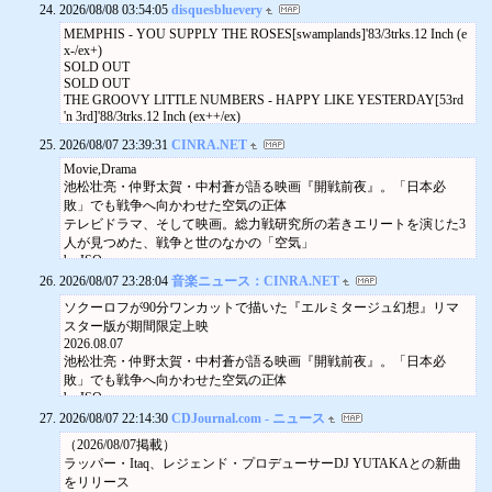
2026/08/08 03:54:05
disquesbluevery
Door: 3000JPY
Xiang (acoustic body, violin) (from China), Shinpei Ruike (trumpet), Takashi
MEMPHIS - YOU SUPPLY THE ROSES[swamplands]'83/3trks.12 Inch (e
Seo (bass)
x-/ex+)
Aug 12 (Wed)
SOLD OUT
19.00
SOLD OUT
POLARIS
THE GROOVY LITTLE NUMBERS - HAPPY LIKE YESTERDAY[53rd
Minami-Aoyama
'n 3rd]'88/3trks.12 Inch (ex++/ex)
Alternative, Improvised
2026/08/07 23:39:31
CINRA.NET
Advance: ¥3500
Door: ¥4000
Movie,Drama
Open Jam Session
池松壮亮・仲野太賀・中村蒼が語る映画『開戦前夜』。「日本必
Aug 12
敗」でも戦争へ向かわせた空気の正体
テレビドラマ、そして映画。総力戦研究所の若きエリートを演じた3
人が見つめた、戦争と世のなかの「空気」
by ISO
2026.08.07
2026/08/07 23:28:04
音楽ニュース：CINRA.NET
Movie,Drama
ソクーロフが90分ワンカットで描いた『エルミタージュ幻想』リマ
「制裁は生活を致命的に変える」。『大統領のケーキ』監督が描い
スター版が期間限定上映
たフセイン政権で生きる人々
2026.08.07
by ISO
池松壮亮・仲野太賀・中村蒼が語る映画『開戦前夜』。「日本必
2026.07.10
敗」でも戦争へ向かわせた空気の正体
グローバルに展開するゲーム・アニメ系デジタルコンテンツ制作
by ISO
未経験
2026.08.07
2026/08/07 22:14:30
新卒
CDJournal.com - ニュース
Book
フレックス
（2026/08/07掲載）
東野圭吾『永遠の記憶』発売記念キャンペーン第3弾。東野圭吾お気
リモートワーク実施中
ラッパー・Itaq、レジェンド・プロデューサーDJ YUTAKAとの新曲
に入りの一文を推理
ユニークな福利厚生
をリリース
2026.08.07