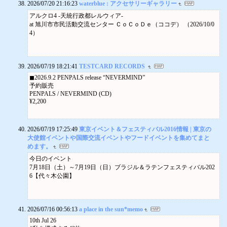
2026/07/20 21:16:23
waterblue : アクセサリーギャラリー
愛あり笑いあり配信ありで、
食べる
盛り上がりました！！
アルクロ4 -天統行政都レルウィア-
食べる
終演後、、、
at 旭川市市民活動交流センター ＣｏＣｏＤｅ（ココデ） （2026/10/0
食べる
ネタグッズをつけてはしゃぐ我。
4）
舎人公園で「花と光のムーブメント ネモフィラと百花の花景色」
雨雲が忍び寄ってるとも知らず、、、w。
食べる
お疲れさまでした～、、、！
舎人公園で「千本桜まつり」 野鳥の観察体験も
と、
食べる
会場上がってみたからコレ。
2026/07/19 18:21:41
TESTCARD RECORDS
足立・大谷田公園で「梅まつり」 野だてや琴の演奏も
バケツをひっくり返したような雨とは
◼︎2026.9.2 PENPALS release “NEVERMIND”
このこと。
予約販売
会場の皆さまのお帰りは、
PENPALS / NEVERMIND (CD)
間一髪で大丈夫だったようです、、、。
¥2,200
というワケで、
SHOGUN☓SHOGUN
～総集編でございました。
2026/07/19 17:25:49
東京イベント＆フェスティバル2016情報 | 東京の
ご来場、配信ご覧の皆様、
大使館イベントや国際交流イベントやフードイベントを集めてまと
ありがとうございました！！
めます。
ネタバレあるので、
物撮りでご勘弁を～。
今日のイベント
しっかし、
7月18日（土）～7月19日（日）ブラジル＆ラテンフェスティバル202
本田さんのアイデア～着眼点は
6【代々木公園】
本当に天才的！！
新曲、スタッターラブも
初めてバンドでやってみましたが、
2026/07/16 00:56:13
a place in the sun*memo
よい感触でございました！
今後どう育ってくかが楽しみですね。
10th Jul 26