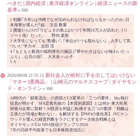
べきだ | 国内経済 | 東洋経済オンライン | 経済ニュースの新
基準
1 戦艦｢大和｣は沖縄でなぜ沈められなければならなかったのか､日
本海軍が選んだ｢組… 文谷 数重
2 廃墟だらけの｢ラピュタの島｣はかつて年間10万人が訪れた《リ
ゾート地》だった…… 野内 菜那
3 大学生になっても"塾通い"､｢単位が1つも取れない｣…入学して気
づいた"学力ギ… 吉田 渓
4 ｢もともと船員の福利厚生の施設｣｢華やかさはないが味わいたっ
ぷり｣…公共の宿｢… 大木奈 ハル子
5 A
新社会人が絶対に手を出してはいけない
2026/08/08 21:55:12
「マネー3悪商品」 | 山崎元のマルチスコープ | ダイヤモン
ド・オンライン
AI時代の「顧客流出」の原因とCX変革の「三つの要件」 Sky執行
役員が明かす、SFA定着失敗の【本質的原因】とは何か 東大松尾
研発AI企業に取材！AI投資を利益に転換する三つの要諦 「戦略は
立派だが現場が動かない」を解決する【PMOの進化系】 JVCケン
ウッドが選んだ経営判断をラクにするデータ統合戦略とは
ダイヤモンドZAi NISA投信グランプリ2026
7月の日経平均急落でも日本株投資信託に