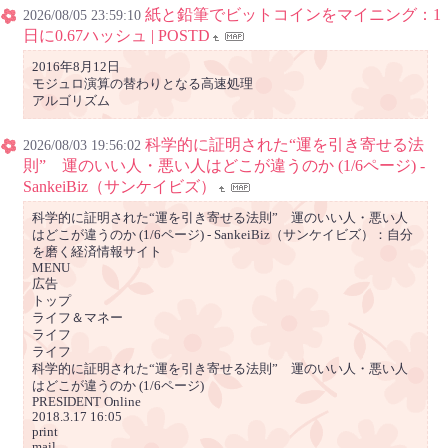
紙と鉛筆でビットコインをマイニング：1
2026/08/05 23:59:10
日に0.67ハッシュ | POSTD
2016年8月12日
モジュロ演算の替わりとなる高速処理
アルゴリズム
科学的に証明された“運を引き寄せる法
2026/08/03 19:56:02
則” 運のいい人・悪い人はどこが違うのか (1/6ページ) -
SankeiBiz（サンケイビズ）
科学的に証明された“運を引き寄せる法則” 運のいい人・悪い人
はどこが違うのか (1/6ページ) - SankeiBiz（サンケイビズ）：自分
を磨く経済情報サイト
MENU
広告
トップ
ライフ＆マネー
ライフ
ライフ
科学的に証明された“運を引き寄せる法則” 運のいい人・悪い人
はどこが違うのか (1/6ページ)
PRESIDENT Online
2018.3.17 16:05
print
mail