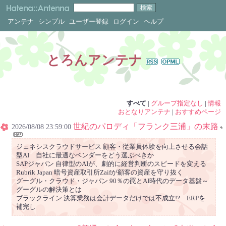
アンテナ
シンプル
ユーザー登録
ログイン
ヘルプ
とろんアンテナ
すべて
|
グループ指定なし
|
情報
おとなりアンテナ
|
おすすめページ
世紀のパロディ「フランク三浦」の末路
2026/08/08 23:59:00
ジェネシスクラウドサービス 顧客・従業員体験を向上させる会話
型AI 自社に最適なベンダーをどう選ぶべきか
SAPジャパン 自律型のAIが、劇的に経営判断のスピードを変える
Rubrik Japan 暗号資産取引所Zaifが顧客の資産を守り抜く
グーグル・クラウド・ジャパン 90％の罠とAI時代のデータ基盤～
グーグルの解決策とは
ブラックライン 決算業務は会計データだけでは不成立!? ERPを
補完し