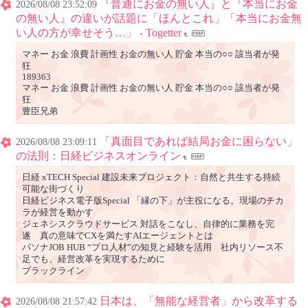
『普通にお金の無い人』と『本当にお金
2026/08/08 23:52:09
の無い人』の違いが話題に「ほんとこれ」「本当にお金無
い人の方が幸せそう…」 - Togetter
マネー お金 浪費 計画性 お金の無い人 貯金 本当の○○ 該当者が発
狂
189363
マネー お金 浪費 計画性 お金の無い人 貯金 本当の○○ 該当者が発
狂
豊臣兄弟
「真面目であれば結局お金に困らない」
2026/08/08 23:09:11
の法則：日経ビジネスオンライン
日経 xTECH Special 建設未来プロジェクト：自然と共生する持続
可能な街づくり
日経ビジネス電子版Special 「縁の下」が主役になる。現場のチカ
ラが経営を動かす
ジェネシスクラウドサービス 対話をこなし、自律的に業務を完
遂 真の意味でCXを満たすAIエージェントとは
パソナJOB HUB “プロ人材”の知見と経験を活用 社内リソース不
足でも、経営改革を実現するために
ブラックライン
日本は、「無能な経営者」から改革する
2026/08/08 21:57:42