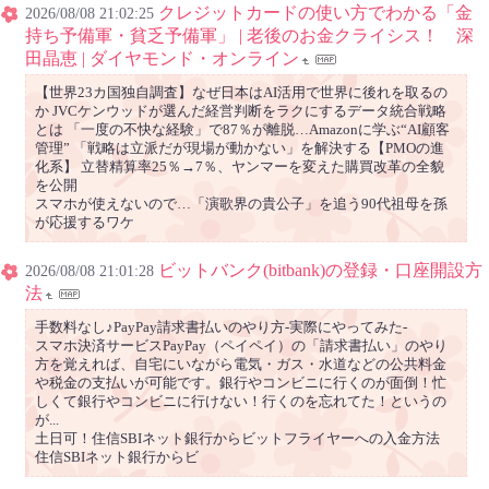
クレジットカードの使い方でわかる「金
2026/08/08 21:02:25
持ち予備軍・貧乏予備軍」 | 老後のお金クライシス！ 深
田晶恵 | ダイヤモンド・オンライン
【世界23カ国独自調査】なぜ日本はAI活用で世界に後れを取るの
か JVCケンウッドが選んだ経営判断をラクにするデータ統合戦略
とは 「一度の不快な経験」で87％が離脱…Amazonに学ぶ“AI顧客
管理” 「戦略は立派だが現場が動かない」を解決する【PMOの進
化系】 立替精算率25％→7％、ヤンマーを変えた購買改革の全貌
を公開
スマホが使えないので…「演歌界の貴公子」を追う90代祖母を孫
が応援するワケ
ビットバンク(bitbank)の登録・口座開設方
2026/08/08 21:01:28
法
手数料なし♪PayPay請求書払いのやり方-実際にやってみた-
スマホ決済サービスPayPay（ペイペイ）の「請求書払い」のやり
方を覚えれば、自宅にいながら電気・ガス・水道などの公共料金
や税金の支払いが可能です。銀行やコンビニに行くのが面倒！忙
しくて銀行やコンビニに行けない！行くのを忘れてた！というの
が...
土日可！住信SBIネット銀行からビットフライヤーへの入金方法
住信SBIネット銀行からビ