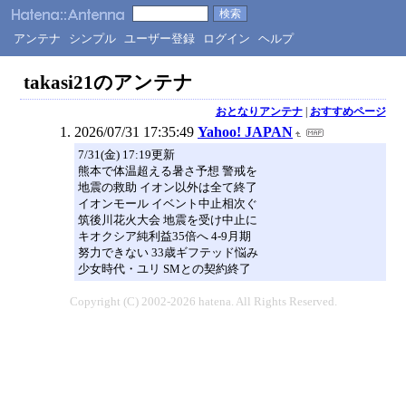
アンテナ
シンプル
ユーザー登録
ログイン
ヘルプ
takasi21のアンテナ
おとなりアンテナ
|
おすすめページ
2026/07/31 17:35:49
Yahoo! JAPAN
7/31(金) 17:19更新
熊本で体温超える暑さ予想 警戒を
地震の救助 イオン以外は全て終了
イオンモール イベント中止相次ぐ
筑後川花火大会 地震を受け中止に
キオクシア純利益35倍へ 4-9月期
努力できない 33歳ギフテッド悩み
少女時代・ユリ SMとの契約終了
Copyright (C) 2002-2026 hatena. All Rights Reserved.