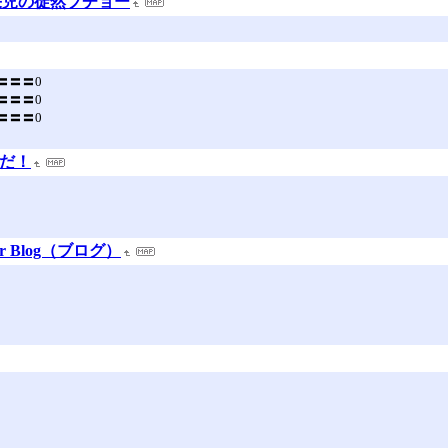
栄児の徒然ブチョー
〓〓〓〓〓0
〓〓〓〓〓0
〓〓〓〓〓0
るだ！
r Blog（ブログ）