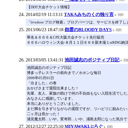
【DDT大会チケット情報】
2014/02/19 11:13:11
TAKAみちのくの独り言
「livedoor ブログ検索」ブログパーツは、サービスを終了
2013/06/23 18:47:18
怨霊のBLOODY DAYS
華名＆６６６＆CPE大阪大会チケット先行販売
６６６ハロウィン大会-８月１１日６６６新木場１stRING納
2013/03/05 13:41:31
池田誠志のポジティブ日記
池田誠志のポジティブ日記
博多っ子レスラーの前向きでノホホンな毎日
2006年05月01日
「出ました」の巻
おかげさまで退院出来ました！
先輩、友人、家族の助けで何の不自由もない入院生活でした
みなさんに感謝しています。
本当にありがとうございました。
まだ脚を引きずりながらの退院ですが、リハビリに励みたい
二ヶ月は長かった！
浦見魔太郎…いや、変奇郎…いや、浦島太郎になった気分で
2012/12/27 22:25:10
MIYAWAKIぶろぐ