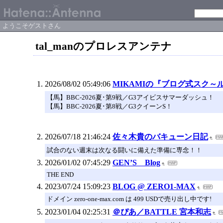
ようこそゲストさん
tal_manのプロレスアンテナ
2026/08/02 05:49:06
MIKAMIの『ブログ式スク～
【馬】BBC-2026夏‪･‬第9戦／G3アイビスサマーダッシュ！
【馬】BBC-2026夏‪･‬第8戦／G3クイーンS！
2026/07/18 21:46:24
佐々木貴のバキューン日記
試合のない週末は次なる闘いに備えた準備に専念！！
2026/01/02 07:45:29
GEN’S Blog
THE END
2023/07/24 15:09:23
BLOG @ ZERO1-MAX
ドメイン zero-one-max.com は 499 USDで売り出し中です!
2023/01/04 02:25:31
＠ぴあ／BATTLE 宮本和志