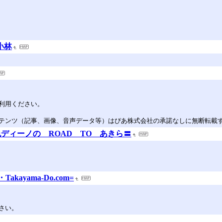
小林
利用ください。
テンツ（記事、画像、音声データ等）はぴあ株式会社の承諾なしに無断転載
ディーノの ROAD TO あきら〓
ayama-Do.com=
さい。