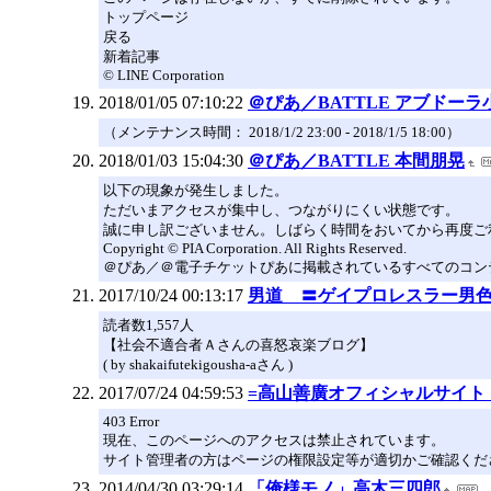
トップページ
戻る
新着記事
© LINE Corporation
2018/01/05 07:10:22
＠ぴあ／BATTLE アブドーラ
（メンテナンス時間： 2018/1/2 23:00 - 2018/1/5 18:00）
2018/01/03 15:04:30
＠ぴあ／BATTLE 本間朋晃
以下の現象が発生しました。
ただいまアクセスが集中し、つながりにくい状態です。
誠に申し訳ございません。しばらく時間をおいてから再度ご
Copyright © PIA Corporation. All Rights Reserved.
＠ぴあ／＠電子チケットぴあに掲載されているすべてのコン
2017/10/24 00:13:17
男道 〓ゲイプロレスラー男色
読者数1,557人
【社会不適合者Ａさんの喜怒哀楽ブログ】
( by shakaifutekigousha-aさん )
2017/07/24 04:59:53
=高山善廣オフィシャルサイト・Tak
403 Error
現在、このページへのアクセスは禁止されています。
サイト管理者の方はページの権限設定等が適切かご確認くだ
2014/04/30 03:29:14
「俺様モノ」高木三四郎