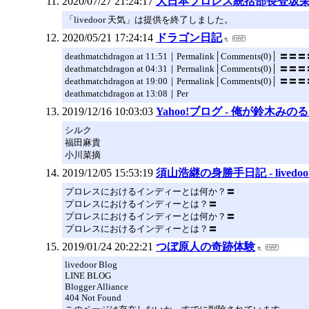
2020/07/27 21:24:17
大日本プロレス統括部長登坂
「livedoor 天気」は提供を終了しました。
2020/05/21 17:24:14
ドラゴン日記
deathmatchdragon at 11:51｜Permalink│Comments(0)│ 〓
deathmatchdragon at 04:31｜Permalink│Comments(0)│ 〓
deathmatchdragon at 19:00｜Permalink│Comments(0)│ 〓
deathmatchdragon at 13:08｜Per
2019/12/16 10:03:03
Yahoo!ブログ - 俺が鈴木みの
シルク
福田麻貴
小川菜摘
2019/12/05 15:53:19
須山浩継の身勝手日記 - livedoo
プロレスにおけるインディーとは何か？〓
プロレスにおけるインディーとは？〓
プロレスにおけるインディーとは何か？〓
プロレスにおけるインディーとは？〓
2019/01/24 20:22:21
つぼ原人の奇跡体験
livedoor Blog
LINE BLOG
Blogger Alliance
404 Not Found