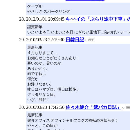
ケーブル
やさしさ-スパークリング
2012/01/01 20:09:45
キ○○イの「ぶらり途中下車」
謹賀新年
いよいよ本日 いよいよ本日 にぎわい座地下二階のげシャーレ
2010/03/23 22:19:30
日韓日記
最新記事
４月なりまして…
お知らせごとがたくさんあり！
寒いのか、暑いのか
ありがとう。
雨ですね…
何だか
お帰りなさい。
昨日はハマプロ、明日は博多。
グッタリな１日。
いざ、熊谷！
2010/03/23 17:42:56
佐々木健介「嫁バカ日誌」
最新記事
健介オフィス オフィシャルブログの移転のお知らせ！
やっと、この日が