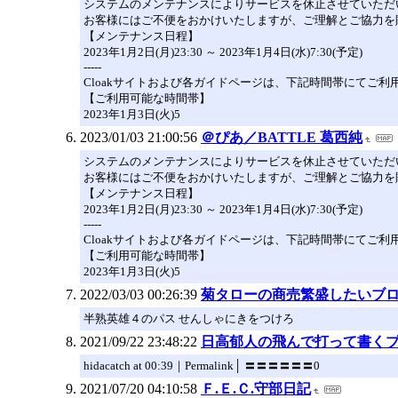
システムのメンテナンスによりサービスを休止させていただ
お客様にはご不便をおかけいたしますが、ご理解とご協力を
【メンテナンス日程】
2023年1月2日(月)23:30 ～ 2023年1月4日(水)7:30(予定)
-----
Cloakサイトおよび各ガイドページは、下記時間帯にてご利
【ご利用可能な時間帯】
2023年1月3日(火)5
2023/01/03 21:00:56
＠ぴあ／BATTLE 葛西純
システムのメンテナンスによりサービスを休止させていただ
お客様にはご不便をおかけいたしますが、ご理解とご協力を
【メンテナンス日程】
2023年1月2日(月)23:30 ～ 2023年1月4日(水)7:30(予定)
-----
Cloakサイトおよび各ガイドページは、下記時間帯にてご利
【ご利用可能な時間帯】
2023年1月3日(火)5
2022/03/03 00:26:39
菊タローの商売繁盛したいブ
半熟英雄４のパス せんしゃにきをつけろ
2021/09/22 23:48:22
日高郁人の飛んで打って書く
hidacatch at 00:39｜Permalink│ 〓〓〓〓〓〓0
2021/07/20 04:10:58
Ｆ.Ｅ.Ｃ.守部日記