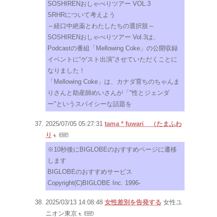
SOSHIRENおしゃべりツアー VOL.3
SRHRについて考えよう
～経口中絶薬とわたしたちの選択肢～
SOSHIRENおしゃべりツアー Vol.3は、
Podcastの番組「Mellowing Coke」の公開収録
イベントに“ゲスト出演”させていただくことに
なりました！
「Mellowing Coke」は、カナダ育ちのちゃんま
りさんと助産師めいさんが「"性とジェンダ
ー"というスパイシーな話題を
2025/07/05 05:27:31
tama * fuwari （たまふわ
り
※10秒後にBIGLOBEのおすすめページに遷移
します
BIGLOBEのおすすめサービス
Copyright(C)BIGLOBE Inc. 1996-
2025/03/13 14:08:48
女性差別を告発する
女性ユ
ニオン東京