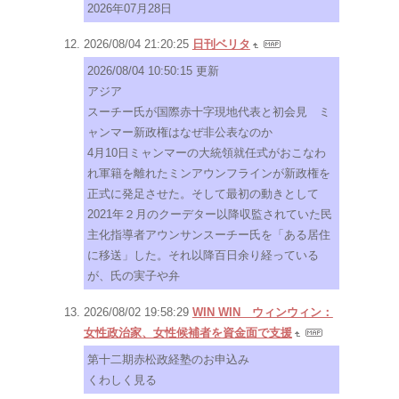
2026年07月28日
2026/08/04 21:20:25
日刊ベリタ
2026/08/04 10:50:15 更新
アジア
スーチー氏が国際赤十字現地代表と初会見 ミ
ャンマー新政権はなぜ非公表なのか
4月10日ミャンマーの大統領就任式がおこなわ
れ軍籍を離れたミンアウンフラインが新政権を
正式に発足させた。そして最初の動きとして
2021年２月のクーデター以降収監されていた民
主化指導者アウンサンスーチー氏を「ある居住
に移送」した。それ以降百日余り経っている
が、氏の実子や弁
2026/08/02 19:58:29
WIN WIN ウィンウィン：
女性政治家、女性候補者を資金面で支援
第十二期赤松政経塾のお申込み
くわしく見る