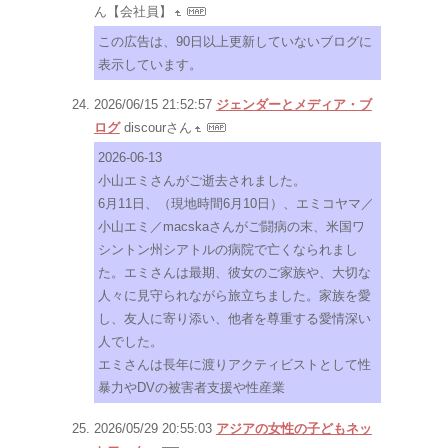
ん【会社員】
この広告は、90日以上更新していないブログに
表示しています。
2026/06/15 21:52:57
ジェンダーとメディア・ブ
ログ
discourさん
2026-06-13
小山エミさんがご逝去されました。
6月11日、（現地時間6月10日）、エミコヤマ／
小山エミ／macskaさんがご闘病の末、米国ワ
シントン州シアトルの病院で亡くなられまし
た。エミさんは最期、彼女のご家族や、大切な
人々に見守られながら旅立ちました。家族を愛
し、友人に寄り添い、他者を尊重する愛情深い
人でした。
エミさんは長年に渡りアクティビストとして性
暴力やDVの被害者支援や性産業
2026/05/29 20:55:03
アジアの女性の子どもネッ