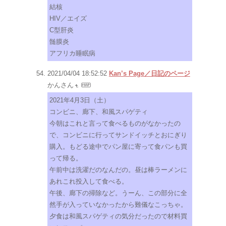
結核
HIV／エイズ
C型肝炎
髄膜炎
アフリカ睡眠病
2021/04/04 18:52:52
Kan’s Page／日記のページ
かんさん
2021年4月3日（土）
コンビニ、廊下、和風スパゲティ
今朝はこれと言って食べるものがなかったの
で、コンビニに行ってサンドイッチとおにぎり
購入。もどる途中でパン屋に寄って食パンも買
って帰る。
午前中は洗濯だのなんだの。昼は棒ラーメンに
あれこれ投入して食べる。
午後、廊下の掃除など。うーん、この部分に全
然手が入っていなかったから難儀なこっちゃ。
夕食は和風スパゲティの気分だったので材料買