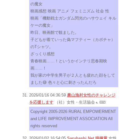
の魔女
映画感想 映画 アニメ フェミニズム 社会 性
映画「機動戦士ガンダム閃光のハサウェイ キル
ケーの魔女」
昨日、映画館で観ました。
子どもが着ていった偽マフティー（カボチャ）
のTシャツ。
ざっくり感想
青春映画……！というかインテリ思春期映
画……！
我が家の中学生男子が２人とも疲れた顔をして
ました😅 色々と心に刺さったんだろ
2026/01/16 04:36:59
農山漁村女性のチャレンジ
を応援します
（社）女性・生活協会
Copyright 2005-2026 RURAL EMPOWERMENT
and LIFE IMPROVEMENT ASSOCIATION All
rights reserved
2026/01/02 16:54:05
Saruhashi.Net 猿橋賞
女性