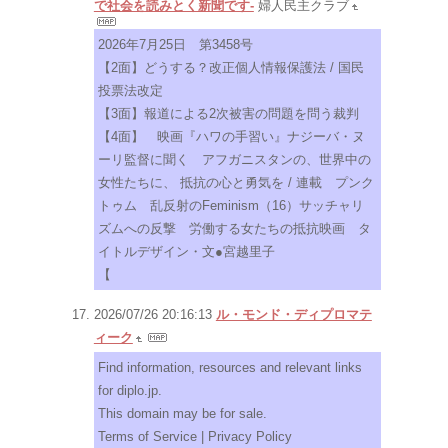
で社会を読みとく新聞です-
婦人民主クラブ
2026年7月25日 第3458号
【2面】どうする？改正個人情報保護法 / 国民
投票法改定
【3面】報道による2次被害の問題を問う裁判
【4面】 映画『ハワの手習い』ナジーバ・ヌ
ーリ監督に聞く アフガニスタンの、世界中の
女性たちに、 抵抗の心と勇気を / 連載 プンク
トゥム 乱反射のFeminism（16）サッチャリ
ズムへの反撃 労働する女たちの抵抗映画 タ
イトルデザイン・文●宮越里子
【
2026/07/26 20:16:13
ル・モンド・ディプロマテ
ィーク
Find information, resources and relevant links
for diplo.jp.
This domain may be for sale.
Terms of Service | Privacy Policy