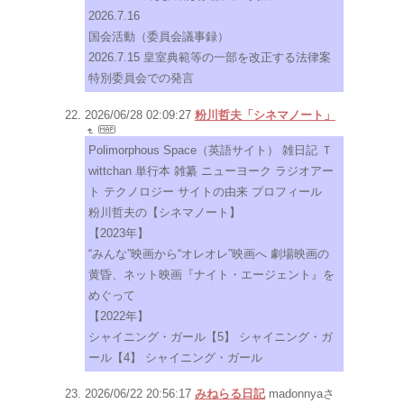
2026.7.16
国会活動（委員会議事録）
2026.7.15 皇室典範等の一部を改正する法律案
特別委員会での発言
2026/06/28 02:09:27
粉川哲夫「シネマノート」
Polimorphous Space（英語サイト） 雑日記 Ｔ
wittchan 単行本 雑纂 ニューヨーク ラジオアー
ト テクノロジー サイトの由来 プロフィール
粉川哲夫の【シネマノート】
【2023年】
“みんな”映画から“オレオレ”映画へ 劇場映画の
黄昏、ネット映画『ナイト・エージェント』を
めぐって
【2022年】
シャイニング・ガール【5】 シャイニング・ガ
ール【4】 シャイニング・ガール
2026/06/22 20:56:17
みねらる日記
madonnyaさ