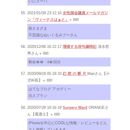
いにスーパ
2021/01/09 23:12:16
女性国会議員メールマガジ
ン「ヴィーナスはぁと」
旅さまざま
不思議なぬいぐるみブーさん
2020/12/06 16:22:17
増殖する俳句歳時記
清水哲
男さん
剩余〓〓 : 4〓16分
2020/09/18 05:18:33
幻 想 の 断 片
Mariさん【小
児科医】
はてなブログ アカデミー
法人プラン
2020/07/28 10:16:19
Surgery Ward
ORANGEさ
ん【看護士】
iPhoneを中心にCOOLな情報・レビューをどん
どん掲載していきます。