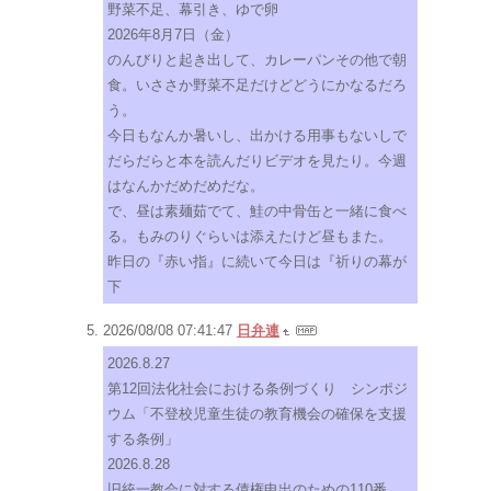
野菜不足、幕引き、ゆで卵
2026年8月7日（金）
のんびりと起き出して、カレーパンその他で朝
食。いささか野菜不足だけどどうにかなるだろ
う。
今日もなんか暑いし、出かける用事もないしで
だらだらと本を読んだりビデオを見たり。今週
はなんかだめだめだな。
で、昼は素麺茹でて、鮭の中骨缶と一緒に食べ
る。もみのりぐらいは添えたけど昼もまた。
昨日の『赤い指』に続いて今日は『祈りの幕が
下
2026/08/08 07:41:47
日弁連
2026.8.27
第12回法化社会における条例づくり シンポジ
ウム「不登校児童生徒の教育機会の確保を支援
する条例」
2026.8.28
旧統一教会に対する債権申出のための110番