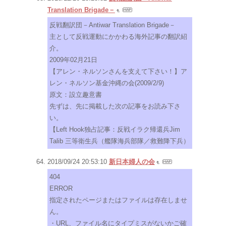
Translation Brigade－
反戦翻訳団－Antiwar Translation Brigade－
主として反戦運動にかかわる海外記事の翻訳紹
介。
2009年02月21日
【アレン・ネルソンさんを支えて下さい！】ア
レン・ネルソン基金沖縄の会(2009/2/9)
原文：設立趣意書
先ずは、先に掲載した次の記事をお読み下さ
い。
【Left Hook独占記事：反戦イラク帰還兵Jim
Talib 三等衛生兵（艦隊海兵部隊／救難降下兵）
2018/09/24 20:53:10
新日本婦人の会
404
ERROR
指定されたページまたはファイルは存在しませ
ん。
・URL、ファイル名にタイプミスがないかご確