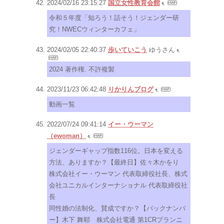
2024/02/16 23:15:27
国立女性教育会館
令和５年度「知ろう！話そう！ジェンダー研
究！NWECウィンターカフェ」
2024/02/05 22:40:37
歩いていこう
ゆうさん
2024 著作権. 不許複製
2023/11/23 06:42:48
りかりんブログ
動画一覧
2022/07/24 09:41:14
イー・ウーマン
（ewoman）
ジェンダーギャップ指数116位。日本を変える
方法、ありますか？【最終日】佐々木かをり
株式会社イー・ウーマン 代表取締役社長、株式
会社ユニカルインターナショナル 代表取締役社
長
同性婚の法制化、賛成ですか？【バックナンバ
ー】木下 舞耶 株式会社電通 第1CRプランニ