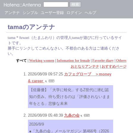
アンテナ
シンプル
ユーザー登録
ログイン
ヘルプ
tamaのアンテナ
tama * fuwari（たまふわり）の管理人tamaが遊びに行っているサイ
トです。
勝手にリンクしてごめんなさい。不都合のある方はご連絡くださ
い。
すべて
|
Working women
|
Infomation for female
|
Favorite diary
|
Others
おとなりアンテナ
|
おすすめページ
2026/08/09 09:57:25
カフェグローブ ＞money
& career
【佐藤優】「大学に蛙化」するZ世代に潜む認
知の歪み。待ち受けるのは「評価されないまま
年をとる」悲惨な未来
2026/08/09 05:48:39
九条の会
2026/8/9
●「九条の会」メールマガジン 第466号（2026