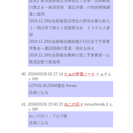
会見】政治資金規正法再改正で企業・団体献金
の禁止を～経済安保「適正評価」の性的関係調
査に疑問
2024.11.29社会新報憲法理念の実現を勝ち取ろ
う～岡山市で第６１回護憲大会 １３００人参
加
2024.11.29社会新報全建総連が日比谷で予算要
求集会～建設国保の育成・強化を訴え
2024.11.29社会新報全農林が党に予算要望～公
務員定数で新規増
2024/03/28 02:27:14
たぁの学習ノート
たぁさん
LOTUS BLOOM通信 Annex
読者になる
2024/03/26 23:00:23
ねこの日々
kimuchimilkさん
ねこの日々 - ブログ版
読者になる