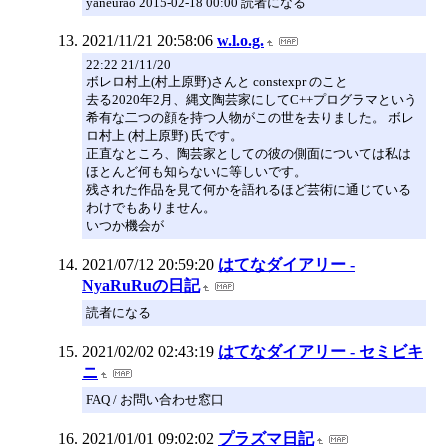
yaneurao 2015-02-18 00:00 読者になる
2021/11/21 20:58:06
w.l.o.g.
22:22 21/11/20
ボレロ村上(村上原野)さんと constexpr のこと
去る2020年2月、縄文陶芸家にしてC++プログラマという
希有な二つの顔を持つ人物がこの世を去りました。 ボレ
ロ村上 (村上原野) 氏です。
正直なところ、陶芸家としての彼の側面については私は
ほとんど何も知らないに等しいです。
残された作品を見て何かを語れるほど芸術に通じている
わけでもありません。
いつか機会が
2021/07/12 20:59:20
はてなダイアリー -
NyaRuRuの日記
読者になる
2021/02/02 02:43:19
はてなダイアリー - セミビキ
ニ
FAQ / お問い合わせ窓口
2021/01/01 09:02:02
プラズマ日記