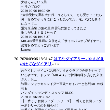
大橋くんという薬
べりのブログ
2020-09-06 19:39:09
"大学受験で薬科大に行こうとしてて。もし受かってたら
俺、辞めてそっちに行こうと思ってた。俺、なにわ男子
になって…
湯河原温泉 万葉の里 白雲荘に泊まってきたよ
欲しがります負けたって
2020-09-06 19:15:37
MIU404菅田将暉の久住さん「サイコパスオブザイヤー」
受賞おめでとうございます
kansou
2020/09/06 18:31:47
はてなダイアリー - やまざき
のはてなダイアリ
わたくし、サイコパス役だいすきクラブで会長をやって
いる者です。ドラマ『MIU404』で菅田将暉が演じた久住
さん、お…
装動にジャッカルレイダー実装!! セイバーと色紙ARTの続
報も!!
バンダイ キャンディ スタッフ BLOG
2020-09-06 09:30:02
【一番くじ 仮面ライダーシリーズ】一番くじ仮面ライダ
ー新シリーズのお知らせ！
一番くじ 仮面ライダーシリーズ 開発者ブログ