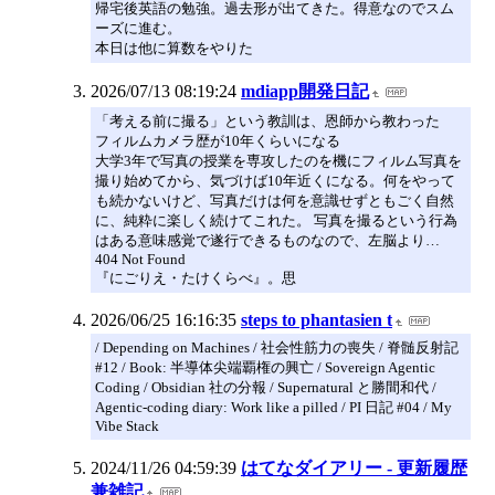
帰宅後英語の勉強。過去形が出てきた。得意なのでスム
ーズに進む。
本日は他に算数をやりた
2026/07/13 08:19:24
mdiapp開発日記
「考える前に撮る」という教訓は、恩師から教わった
フィルムカメラ歴が10年くらいになる
大学3年で写真の授業を専攻したのを機にフィルム写真を
撮り始めてから、気づけば10年近くになる。何をやって
も続かないけど、写真だけは何を意識せずともごく自然
に、純粋に楽しく続けてこれた。 写真を撮るという行為
はある意味感覚で遂行できるものなので、左脳より…
404 Not Found
『にごりえ・たけくらべ』。思
2026/06/25 16:16:35
steps to phantasien t
/ Depending on Machines / 社会性筋力の喪失 / 脊髄反射記
#12 / Book: 半導体尖端覇権の興亡 / Sovereign Agentic
Coding / Obsidian 社の分報 / Supernatural と勝間和代 /
Agentic-coding diary: Work like a pilled / PI 日記 #04 / My
Vibe Stack
2024/11/26 04:59:39
はてなダイアリー - 更新履歴
兼雑記