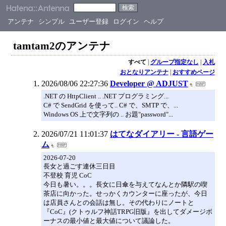
アンテナ
シンプル
ユーザー登録
ログイン
ヘルプ
tamtam2のアンテナ
すべて
|
グループ指定なし
|
入札
おとなりアンテナ
|
おすすめページ
2026/08/06 22:27:36
Developer @ ADJUST
.NET の HttpClient .. .NET プログラミング...
C# で SendGrid を使って.. C# で、SMTP で、...
Windows OS 上で文字列の .. お題"password"...
2026/07/21 11:01:37
はてなダイアリー - 言語ゲー
ム
2026-07-20
長女と過ごす連休三日目
不登校 育児 CoC
今日も暑い。。。長女に日傘を与えてなんとか隣駅の喫
茶店に向かった。せっかくカウンターに座ったが、今日
は店員さんとの会話は無し。その代わりにノートと
『CoC』(クトゥルフ神話TRPG旧版』を出してダメージボ
ーナスの最小値と最大値について議論した。