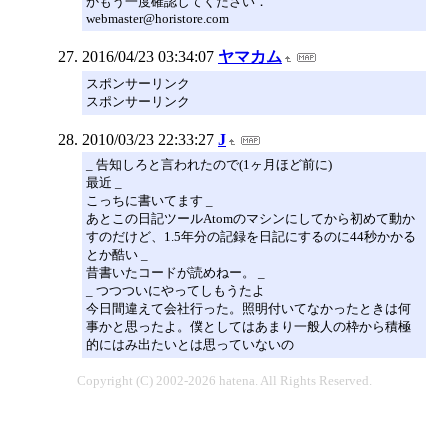
かもう一度確認してください．
webmaster@horistore.com
2016/04/23 03:34:07
ヤマカム
スポンサーリンク
スポンサーリンク
2010/03/23 22:33:27
J
_ 告知しろと言われたので(1ヶ月ほど前に)
最近 _
こっちに書いてます _
あとこの日記ツールAtomのマシンにしてから初めて動か
すのだけど、1.5年分の記録を日記にするのに44秒かかる
とか酷い _
昔書いたコードが読めねー。 _
_ つつついにやってしもうたよ
今日間違えて会社行った。照明付いてなかったときは何
事かと思ったよ。僕としてはあまり一般人の枠から積極
的にはみ出たいとは思っていないの
Copyright (C) 2002-2026 hatena. All Rights Reserved.