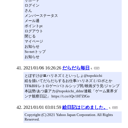
サポート
ログイン
さん
メンバーステータス
メール通
ポイントpt
ログアウト
閉じる
マイページ
お知らせ
So-netトップ
お知らせ
2021/01/06 16:26:26
だらだら毎日
とぽすけ@〓ハリネズミといっしょ@topokichi
絵を描いてだらだらするお仕事/ハリネズミ/ロボとか
TF&BH/レトロゲー/バトルシップ民/映画ダラ見/ジャンプ
本誌勢/あつ森アカ@topokichi_ddm/連載「ゲーム業界ダ
ンナ観察日記」 https://t.co/iQv1H7ZfGo
2021/01/01 03:01:59
絵日記はじめました。
Copyright (C) 2021 Yahoo Japan Corporation. All Rights
Reserved.