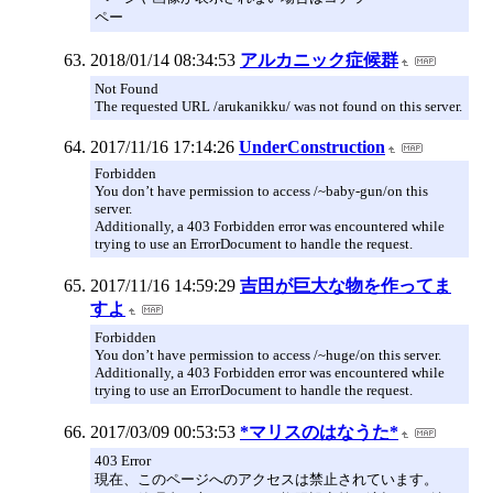
ペー
2018/01/14 08:34:53
アルカニック症候群
Not Found
The requested URL /arukanikku/ was not found on this server.
2017/11/16 17:14:26
UnderConstruction
Forbidden
You don’t have permission to access /~baby-gun/on this
server.
Additionally, a 403 Forbidden error was encountered while
trying to use an ErrorDocument to handle the request.
2017/11/16 14:59:29
吉田が巨大な物を作ってま
すよ
Forbidden
You don’t have permission to access /~huge/on this server.
Additionally, a 403 Forbidden error was encountered while
trying to use an ErrorDocument to handle the request.
2017/03/09 00:53:53
*マリスのはなうた*
403 Error
現在、このページへのアクセスは禁止されています。