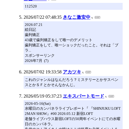
112520
2026/07/22 07:48:35
きなこ激安中
2026.07.21
絵日記
歯列矯正
43歳で歯列矯正をして唯一のデメリット
歯列矯正をして、唯一ショックだったこと。それは「ブ
ラ...
スポンサーリンク
2026年7月 (7)
2026/07/02 19:33:58
アカツキ
これのジャンルはなんだろう？ミステリーとかサスペン
スとかＳＦとかそんなかんじ。
2026/05/19 05:37:23
エキスパートモード
2026-05-16(Sat)
水曜日のカンパネラライブレポート『 『SHINJUKU LOFT
2MAN SHOW』#00 2026.05.12 新宿LOFT
老舗ライブハウス新宿LOFTの50周年イベントにての水曜
日のカンパネラ。