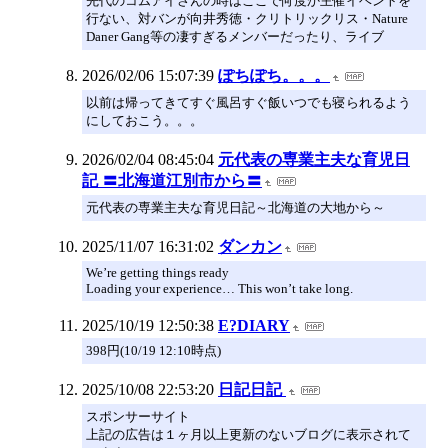
先代のコムアイさんの時はここで何度か主催イベントを
行ない、対バンが向井秀徳・クリトリックリス・Nature
Daner Gang等の凄すぎるメンバーだったり、ライブ
2026/02/06 15:07:39
ぽちぽち。。。
以前は帰ってきてすぐ風呂すぐ飯いつでも寝られるよう
にしておこう。。。
2026/02/04 08:45:04
元代表の専業主夫な育児日
記 〓北海道江別市から〓
元代表の専業主夫な育児日記～北海道の大地から～
2025/11/07 16:31:02
ダンカン
We’re getting things ready
Loading your experience… This won’t take long.
2025/10/19 12:50:38
E?DIARY
398円(10/19 12:10時点)
2025/10/08 22:53:20
日記日記
スポンサーサイト
上記の広告は１ヶ月以上更新のないブログに表示されて