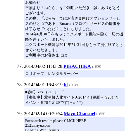
お知らせ
平素より「ぷらら」をご利用いただき、誠にありがとう
ございます。
この度、「ぷらら」ではお客さま向けオプションサービ
スのひとつである、Broach（ブログ）サービスの提供を
終了させていただくことになりました。
2014年6月30日をもってエクスポート機能を除く一切の機
能を終了いたしました。
エクスポート機能は2014年7月31日をもって提供終了とさ
せていただきます。
ご利用中のお客さまには
2014/04/02 11:43:28
PIKACHIKA
ロリポップ！レンタルサーバー
2014/04/01 16:43:19
bt
■春眠...Zzz...(´ω｀)・゜
【参加中】愛車擬人化サイト★2014.4.1更新～☆2014年
イベント参加予定UPです(＾ω＾*)
2014/02/14 00:29:54
Mayu Chan-nel
For search results please CLICK HERE.
2525mayu.com
Loading Web Results....