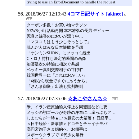
trying to use an ErrorDocument to handle the request.
2018/06/27 12:19:43
4コマ日記サイト [akinee]
クーポン多数！お買い物マラソン
NEWS小山 活動再開 本木雅弘の長男 デビュー
死臭と線香のにおいが漂う中…
「マスコミはもう少しそっとして」
読んだ人はみな日本惨敗を予想
「ケンミンSHOW」にツッコミ続出
C・ロナ肘打ち決定的瞬間の画像
加藤浩次の持論に相次ぐ共感
ベッキー真剣交際相手の“評判”
韓国世界一に「これはおかしい」
「4億なら現金ですぐに払うから」
「さんま御殿」出演も批判殺到
2018/06/27 07:35:06
☆あこやさんち☆
米、イラン産原油輸入停止を同盟国などに要…
メッシの初ゴールが奇跡の序章に…崖っぷちア…
しまむらが一時▲17％超安の大暴落！ 日経平…
＜日中経済・新事情＞ドコモとチャイナモバ…
高円宮絢子さま婚約へ、お相手は
スポーツクラブで10代少女暴行