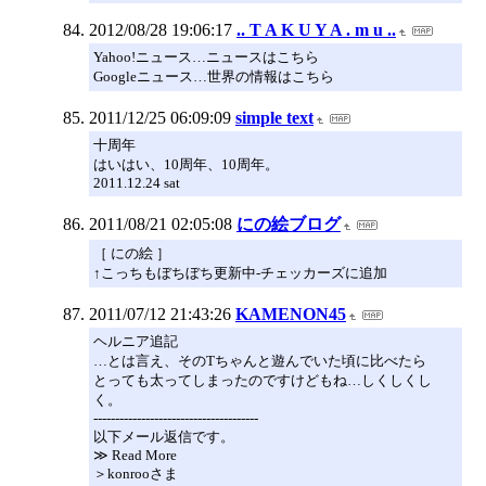
2012/08/28 19:06:17
.. T A K U Y A . m u ..
Yahoo!ニュース…ニュースはこちら
Googleニュース…世界の情報はこちら
2011/12/25 06:09:09
simple text
十周年
はいはい、10周年、10周年。
2011.12.24 sat
2011/08/21 02:05:08
にの絵ブログ
［ にの絵 ］
↑こっちもぼちぼち更新中-チェッカーズに追加
2011/07/12 21:43:26
KAMENON45
ヘルニア追記
…とは言え、そのTちゃんと遊んでいた頃に比べたら
とっても太ってしまったのですけどもね…しくしくし
く。
--------------------------------------
以下メール返信です。
≫ Read More
＞konrooさま