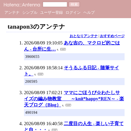
アンテナ
シンプル
ユーザー登録
ログイン
ヘルプ
tanapon3のアンテナ
おとなりアンテナ
|
おすすめページ
2026/08/09 19:10:05
あな吉の、マクロビ的ごは
ん - 台所に生…
3960655
2026/08/09 18:58:14
そうるふる日記 - 随筆サイ
ト。
200595
2026/08/09 17:02:21
ママにごほうび☆わたしサ
イズの編み物教室 ～knit*happy*REN～ - 楽
天ブログ（Blog）
490194
2026/08/09 16:40:58
二度目の人生 - 楽しい子育て
と自・・・