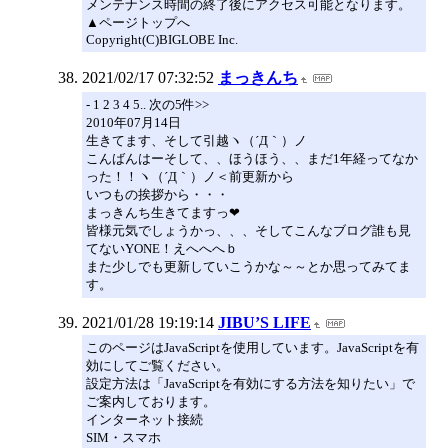
メンテナンス時間の終了後にアクセス可能となります。
▲ページトップへ
Copyright(C)BIGLOBE Inc.
2021/02/17 07:32:52
まっきんち
- 1 2 3 4 5.. 次の5件>>
2010年07月14日
生きてます、そして引越ヽ（´Д｀）ノ
こんばんはーそして、、ほうほう、、まだ1年経ってなか
った！！ヽ（´Д｀）ノ＜前更新から
いつもの挨拶から・・・
まっきんち生きてますっ❤
皆様元気でしょうかっ、、、そしてこんなブログ誰も見
てないYONE！えへへへｂ
また少しでも更新していこうかな～～とか思ってみてま
す。
2021/01/28 19:19:14
JIBU’S LIFE
このページはJavaScriptを使用しています。JavaScriptを有
効にしてご覧ください。
設定方法は「JavaScriptを有効にする方法を知りたい」で
ご案内しております。
インターネット接続
SIM・スマホ