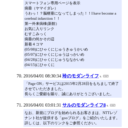
スマートフォン専用ページを表示
病垂（ヤマイダレ）
うわっ！？脳梗塞になってしまった！！I have become a
cerebral infarction！！
第一外来病棟(新館）
お気に入りリンク
むすこみっく
病垂の何かその辺
新着４コマ
(05/08)にひゃくにじゅうきゅうかいめ
(05/07)にひゃくにじゅうはっかいめ
(04/28)にひゃくにじゅうななかいめ
(04/15)にひゃくに
2016/04/01 08:30:34
玲のモダンライフ
「Page ON」サービスは2015年2月28日をもちまして終了
させていただきました。
長らくご愛顧を賜り、誠にありがとうございました。
2016/04/01 03:01:31
サルのモダンライフβ
なお、新規にブログを始められるお客さまは、NTTレゾ
ナント社が提供する「gooブログ」をご紹介いたします。
詳しくは、以下のリンクをご参照ください。