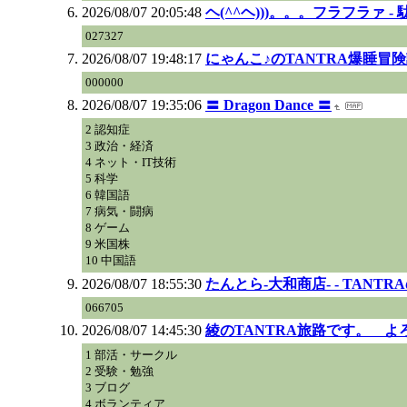
2026/08/07 20:05:48
ヘ(^^ヘ)))。。。フラフラァ - 
027327
2026/08/07 19:48:17
にゃんこ♪のTANTRA爆睡冒険
000000
2026/08/07 19:35:06
〓 Dragon Dance 〓
2 認知症
3 政治・経済
4 ネット・IT技術
5 科学
6 韓国語
7 病気・闘病
8 ゲーム
9 米国株
10 中国語
2026/08/07 18:55:30
たんとら-大和商店- - TANT
066705
2026/08/07 14:45:30
綾のTANTRA旅路です。 
1 部活・サークル
2 受験・勉強
3 ブログ
4 ボランティア