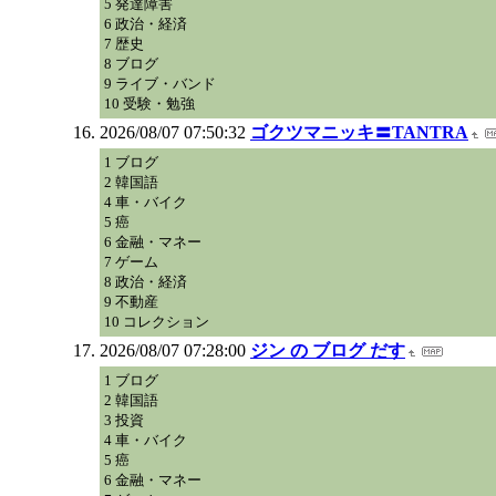
5 発達障害
6 政治・経済
7 歴史
8 ブログ
9 ライブ・バンド
10 受験・勉強
2026/08/07 07:50:32
ゴクツマニッキ〓TANTRA
1 ブログ
2 韓国語
4 車・バイク
5 癌
6 金融・マネー
7 ゲーム
8 政治・経済
9 不動産
10 コレクション
2026/08/07 07:28:00
ジン の ブログ だす
1 ブログ
2 韓国語
3 投資
4 車・バイク
5 癌
6 金融・マネー