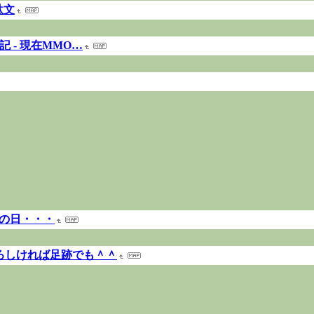
駄文
記 - 現在MMO…
RAの日・・・
よろしければ足跡でも＾＾