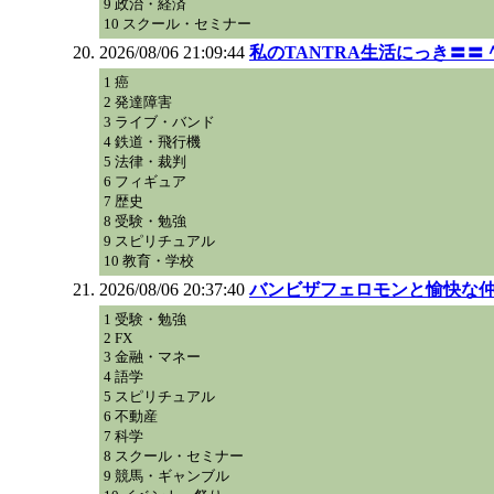
9 政治・経済
10 スクール・セミナー
2026/08/06 21:09:44
私のTANTRA生活にっき〓〓
1 癌
2 発達障害
3 ライブ・バンド
4 鉄道・飛行機
5 法律・裁判
6 フィギュア
7 歴史
8 受験・勉強
9 スピリチュアル
10 教育・学校
2026/08/06 20:37:40
バンビザフェロモンと愉快な
1 受験・勉強
2 FX
3 金融・マネー
4 語学
5 スピリチュアル
6 不動産
7 科学
8 スクール・セミナー
9 競馬・ギャンブル