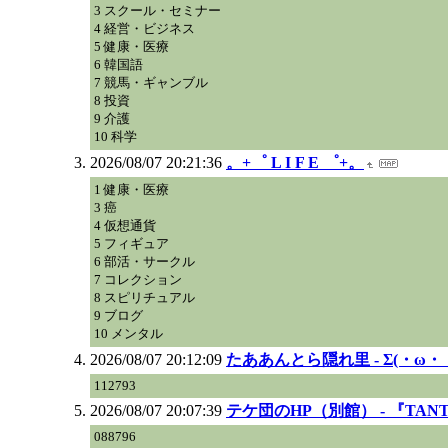
3 スクール・セミナー
4 経営・ビジネス
5 健康・医療
6 韓国語
7 競馬・ギャンブル
8 投資
9 介護
10 科学
2026/08/07 20:21:36
。+゜ L I F E ゜+。
1 健康・医療
3 癌
4 仮想通貨
5 フィギュア
6 部活・サークル
7 コレクション
8 スピリチュアル
9 ブログ
10 メンタル
2026/08/07 20:12:09
たああんとら隠れ里 - Σ(・ω・
112793
2026/08/07 20:07:39
テケ団のHP（別館） - 『TAN
088796