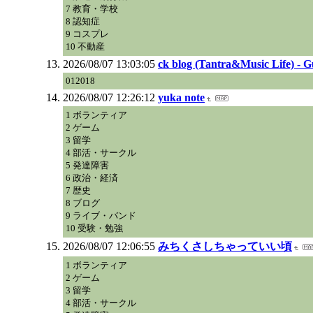
7 教育・学校
8 認知症
9 コスプレ
10 不動産
2026/08/07 13:03:05
ck blog (Tantra&Music Life) -
012018
2026/08/07 12:26:12
yuka note
1 ボランティア
2 ゲーム
3 留学
4 部活・サークル
5 発達障害
6 政治・経済
7 歴史
8 ブログ
9 ライブ・バンド
10 受験・勉強
2026/08/07 12:06:55
みちくさしちゃっていい頃
1 ボランティア
2 ゲーム
3 留学
4 部活・サークル