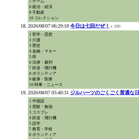
7 ゲーム
8 政治・経済
9 不動産
10 コレクション
2026/08/07 06:29:18
今日は七回だぜ！
1 哲学・思想
2 介護
3 歴史
4 金融・マネー
5 癌
6 法律・裁判
7 鉄道・飛行機
8 ボランティア
9 健康・医療
10 時事・ニュース
2026/08/07 05:40:31
ジルハーツのごくごく普通な
1 中国語
2 受験・勉強
3 コスプレ
4 鉄道・飛行機
5 語学
7 教育・学校
8 ボランティア