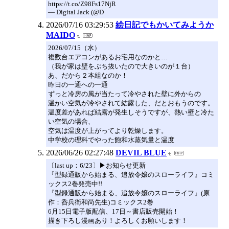
https://t.co/Z98Fs17NjR
— Digital Jack (@D
2026/07/16 03:29:53
絵日記でもかいてみようか
MAIDO
2026/07/15（水）
複数台エアコンがあるお宅用なのかと…
（我が家は壁をぶち抜いたので大きいのが１台）
あ、だから２本組なのか！
昨日の一通への一通
ずっと冷房の風が当たって冷やされた壁に外からの
温かい空気が冷やされて結露した、だとおもうのです。
温度差があれば結露が発生しそうですが、熱い壁と冷た
い空気の場合、
空気は温度が上がってより乾燥します。
中学校の理科でやった飽和水蒸気量と温度
2026/06/26 02:27:48
DEVIL BLUE
〔last up：6/23〕▶お知らせ更新
『型録通販から始まる、追放令嬢のスローライフ』コミ
ックス2巻発売中!!
『型録通販から始まる、追放令嬢のスローライフ』(原
作：呑兵衛和尚先生)コミックス2巻
6月15日電子版配信、17日～書店販売開始！
描き下ろし漫画あり！よろしくお願いします！