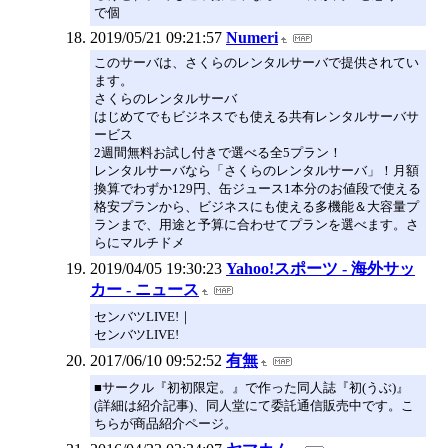
で個
2019/05/21 09:21:57
Numeri
このサーバは、さくらのレンタルサーバで提供されてい
ます。
さくらのレンタルサーバ
はじめてでもビジネスでも使える共有レンタルサーバサ
ービス
2週間無料お試し付きで選べる全5プラン！
レンタルサーバなら「さくらのレンタルサーバ」！月額
換算でわずか129円、缶ジュース1本分のお値段で使える
格安プランから、ビジネスにも使える多機能＆大容量プ
ランまで、用途と予算に合わせてプランを選べます。さ
らにマルチドメ
2019/04/05 19:30:23
Yahoo!スポーツ - 海外サッ
カー - ニュース
センバツLIVE!｜
センバツLIVE!
2017/06/10 09:52:52
有無
■サークル『初初限定。』で作った同人誌『初(うぶ)』
(詳細は紹介記事)、同人堂にて委託通信販売中です。こ
ちらが商品紹介ページ。