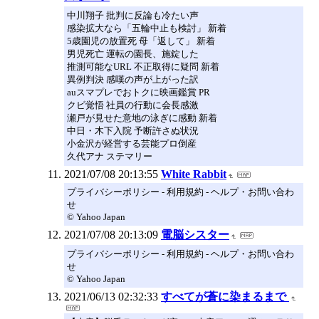
中川翔子 批判に反論も冷たい声
感染拡大なら「五輪中止も検討」 新着
5歳園児の放置死 母「返して」 新着
男児死亡 運転の園長、施錠した
推測可能なURL 不正取得に疑問 新着
異例判決 感嘆の声が上がった訳
auスマプレでおトクに映画鑑賞 PR
クビ覚悟 社員の行動に会長感激
瀬戸が見せた意地の泳ぎに感動 新着
中日・木下入院 予断許さぬ状況
小金沢が経営する芸能プロ倒産
久代アナ ステマリー
2021/07/08 20:13:55
White Rabbit
プライバシーポリシー - 利用規約 - ヘルプ・お問い合わ
せ
© Yahoo Japan
2021/07/08 20:13:09
電脳シスター
プライバシーポリシー - 利用規約 - ヘルプ・お問い合わ
せ
© Yahoo Japan
2021/06/13 02:32:33
すべてが蒼に染まるまで