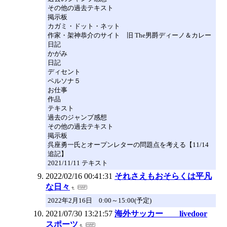
その他の過去テキスト
掲示板
カガミ・ドット・ネット
作家・架神恭介のサイト 旧 The男爵ディーノ＆カレー
日記
かがみ
日記
ディセント
ペルソナ５
お仕事
作品
テキスト
過去のジャンプ感想
その他の過去テキスト
掲示板
呉座勇一氏とオープンレターの問題点を考える【11/14
追記】
2021/11/11 テキスト
2022/02/16 00:41:31
それさえもおそらくは平凡
な日々
2022年2月16日 0:00～15:00(予定)
2021/07/30 13:21:57
海外サッカー livedoor
スポーツ