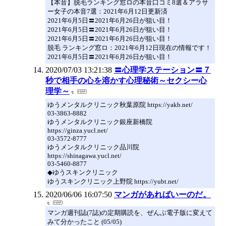
【本音】脱毛ランキング窓ロの本音口コミ8選＆アラサ
ー女子の本音7選：2021年6月12日更新済
2021年6月5日〓2021年6月26日が狙い目！
2021年6月5日〓2021年6月26日が狙い目！
2021年6月5日〓2021年6月26日が狙い目！
脱毛 ランキング窓ロ：2021年6月12日現在の情報です！
2021年6月5日〓2021年6月26日が狙い目！
2020/07/03 13:21:38
〓心理学ステーション〓７
秒で相手の心を溶かす心理秘術～セクシー心
理学～
ゆうメンタルクリニック秋葉原院 https://yakb.net/
03-3863-8882
ゆうメンタルクリニック銀座新橋院
https://ginza.yucl.net/
03-3572-8777
ゆうメンタルクリニック品川院
https://shinagawa.yucl.net/
03-5460-8877
◆ゆうスキンクリニック
ゆうスキンクリニック上野院 https://yubt.net/
2020/06/06 16:07:50
マンガがあればいーのだ。
マンガ週刊誌(7誌)の定期購読を、ぜんぶ電子版に変えて
みて分かったこと (05/05)