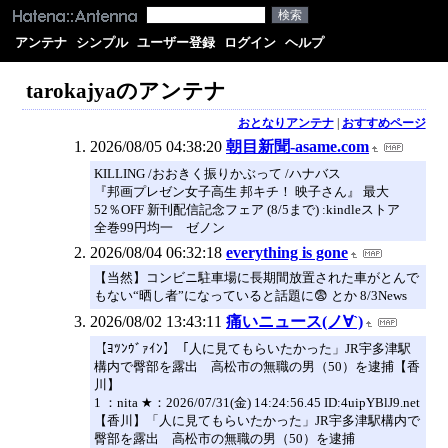
アンテナ
シンプル
ユーザー登録
ログイン
ヘルプ
tarokajyaのアンテナ
おとなりアンテナ
|
おすすめページ
2026/08/05 04:38:20
朝目新聞-asame.com
KILLING /おおきく振りかぶって /ハナバス
『邦画プレゼン女子高生 邦キチ！ 映子さん』 最大
52％OFF 新刊配信記念フェア (8/5まで) :kindleストア
全巻99円均一 ゼノン
2026/08/04 06:32:18
everything is gone
【当然】コンビニ駐車場に長期間放置された車がとんで
もない“晒し者”になっていると話題に😨 とか 8/3News
2026/08/02 13:43:11
痛いニュース(ノ∀`)
【ﾖﾂﾝｳﾞｧｲﾝ】「人に見てもらいたかった」JR宇多津駅
構内で臀部を露出 高松市の無職の男（50）を逮捕【香
川】
1 ：nita ★：2026/07/31(金) 14:24:56.45 ID:4uipYBlJ9.net
【香川】「人に見てもらいたかった」JR宇多津駅構内で
臀部を露出 高松市の無職の男（50）を逮捕