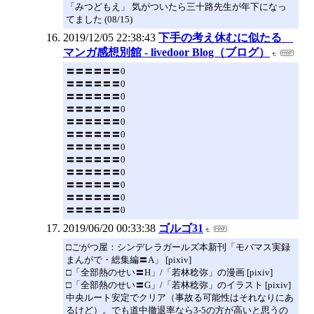
「みつどもえ」 気がついたら三十路先生が年下になっ
てました (08/15)
2019/12/05 22:38:43
下手の考え休むに似たる
マンガ感想別館 - livedoor Blog（ブログ）
〓〓〓〓〓〓0
〓〓〓〓〓〓0
〓〓〓〓〓〓0
〓〓〓〓〓〓0
〓〓〓〓〓〓0
〓〓〓〓〓〓0
〓〓〓〓〓〓0
〓〓〓〓〓〓0
〓〓〓〓〓〓0
〓〓〓〓〓〓0
〓〓〓〓〓〓0
〓〓〓〓〓〓0
2019/06/20 00:33:38
ゴルゴ31
□ごがつ屋：シンデレラガールズ本新刊「モバマス実録
まんがで・総集編〓A」 [pixiv]
□「全部熱のせい〓H」/「若林稔弥」の漫画 [pixiv]
□「全部熱のせい〓G」/「若林稔弥」のイラスト [pixiv]
中央ルート安定でクリア（事故る可能性はそれなりにあ
るけど）。でも道中撤退率なら3-5の方が高いと思うの