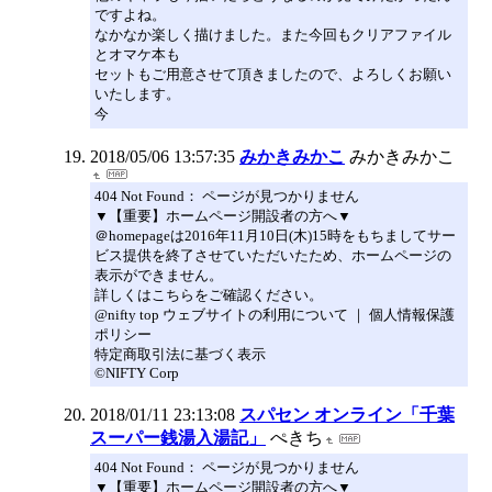
ですよね。
なかなか楽しく描けました。また今回もクリアファイル
とオマケ本も
セットもご用意させて頂きましたので、よろしくお願い
いたします。
今
2018/05/06 13:57:35
みかきみかこ
みかきみかこ
404 Not Found： ページが見つかりません
▼【重要】ホームページ開設者の方へ▼
＠homepageは2016年11月10日(木)15時をもちましてサー
ビス提供を終了させていただいたため、ホームページの
表示ができません。
詳しくはこちらをご確認ください。
@nifty top ウェブサイトの利用について ｜ 個人情報保護
ポリシー
特定商取引法に基づく表示
©NIFTY Corp
2018/01/11 23:13:08
スパセン オンライン「千葉
スーパー銭湯入湯記」
ぺきち
404 Not Found： ページが見つかりません
▼【重要】ホームページ開設者の方へ▼