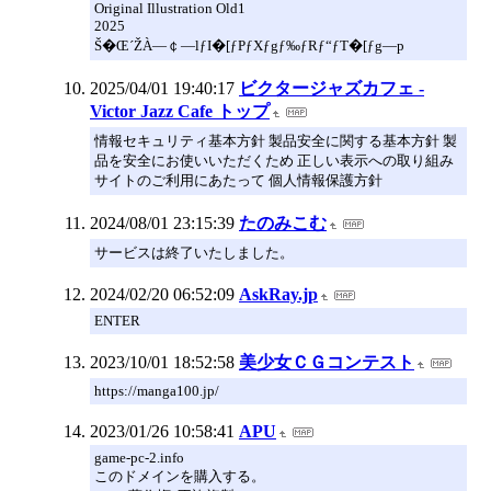
Original Illustration Old1
2025
Š�Œ´ŽÀ—￠—lƒI�[ƒPƒXƒgƒ‰ƒRƒ“ƒT�[ƒg—p
2025/04/01 19:40:17
ビクタージャズカフェ -
Victor Jazz Cafe トップ
情報セキュリティ基本方針 製品安全に関する基本方針 製
品を安全にお使いいただくため 正しい表示への取り組み
サイトのご利用にあたって 個人情報保護方針
2024/08/01 23:15:39
たのみこむ
サービスは終了いたしました。
2024/02/20 06:52:09
AskRay.jp
ENTER
2023/10/01 18:52:58
美少女ＣＧコンテスト
https://manga100.jp/
2023/01/26 10:58:41
APU
game-pc-2.info
このドメインを購入する。