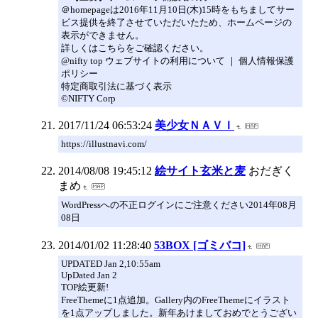
＠homepageは2016年11月10日(木)15時をもちましてサー
ビス提供を終了させていただいたため、ホームページの
表示ができません。
詳しくはこちらをご確認ください。
@nifty top ウェブサイトの利用について ｜ 個人情報保護
ポリシー
特定商取引法に基づく表示
©NIFTY Corp
2017/11/24 06:53:24
美少女ＮＡＶＩ
https://illustnavi.com/
2014/08/08 19:45:12
絵サイト玄米と麦
おだぎく
まめ
WordPressへの不正ログインにご注意ください2014年08月
08日
2014/01/02 11:28:40
53BOX [ゴミバコ]
UPDATED Jan 2,10:55am
UpDated Jan 2
TOP絵更新!
FreeThemeに1点追加。Gallery内のFreeThemeにイラスト
を1点アップしました。新年あけましておめでとうござい