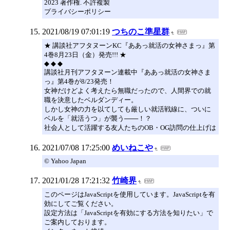
2023 著作権. 不許複製
プライバシーポリシー
2021/08/19 07:01:19
つちのこ準星群
★ 講談社アフタヌーンKC『ああっ就活の女神さまっ』第
4巻8月23日（金）発売!!! ★
◆ ◆ ◆
講談社月刊アフタヌーン連載中『ああっ就活の女神さま
っ』第4巻が8/23発売！
女神だけどよく考えたら無職だったので、人間界での就
職を決意したベルダンディー。
しかし女神の力を以てしても厳しい就活戦線に、ついに
ベルを「就活うつ」が襲う───！？
社会人として活躍する友人たちのOB・OG訪問の仕上げは
2021/07/08 17:25:00
めいねこや
© Yahoo Japan
2021/01/28 17:21:32
竹崎界
このページはJavaScriptを使用しています。JavaScriptを有
効にしてご覧ください。
設定方法は「JavaScriptを有効にする方法を知りたい」で
ご案内しております。