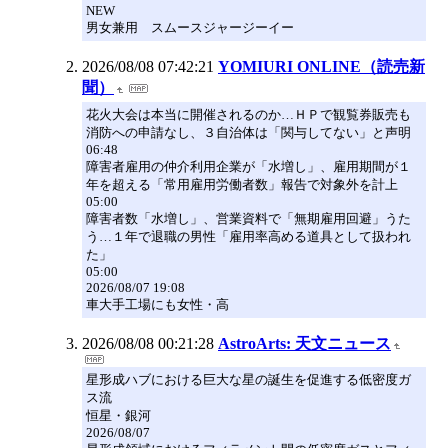
NEW
男女兼用 スムースジャージーイー
2026/08/08 07:42:21
YOMIURI ONLINE（読売新
聞）
花火大会は本当に開催されるのか…ＨＰで観覧券販売も
消防への申請なし、３自治体は「関与してない」と声明
06:48
障害者雇用の仲介利用企業が「水増し」、雇用期間が１
年を超える「常用雇用労働者数」報告で対象外を計上
05:00
障害者数「水増し」、営業資料で「無期雇用回避」うた
う…１年で退職の男性「雇用率高める道具として扱われ
た」
05:00
2026/08/07 19:08
車大手工場にも女性・高
2026/08/08 00:21:28
AstroArts: 天文ニュース
星形成ハブにおける巨大な星の誕生を促進する低密度ガ
ス流
恒星・銀河
2026/08/07