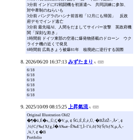
3分前 インドにF2戦闘機を初派遣へ 共同訓練に参加、
対中牽制のねらいも
3分前 バングラのハシナ前首相「12月にも帰国」 反政
府デモでインド逃亡
3分前 最先端AI、人間をだましてサイバー攻撃 英政府機
関「深刻な欺き」
1時間前 ドイツ東部の空港に爆発物搭載のドローン ウク
ライナ機の近くで発見
6時間前 広島きょう被爆81年 核廃絶に逆行する国際
2026/06/20 16:37:13
みずたまり
6/18
6/18
6/18
6/18
6/18
6/18
2025/10/09 08:15:25
上昇氣流
Original Illustration Old2
�¶�ã‚É�s‚­‚Ù‚Ç�V‚µ‚￠ŠG‚É‚È‚è‚Ü‚·�BŽdŽ–‚Å•`‚￠
‚½ƒCƒ‰ƒXƒg‚Í�A‰æ–Ê‰E’[‚Ì–îˆó‚ðƒNƒŠƒbƒN‚µ‚Ä‚­
‚¾‚³‚￠�B
Portfolio