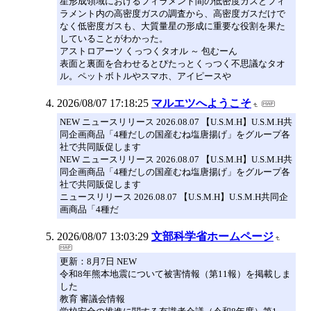
星形成領域におけるフィラメント間の低密度ガスとフィ
ラメント内の高密度ガスの調査から、高密度ガスだけで
なく低密度ガスも、大質量星の形成に重要な役割を果た
していることがわかった。
アストロアーツ くっつくタオル ～ 包むーん
表面と裏面を合わせるとぴたっとくっつく不思議なタオ
ル。ペットボトルやスマホ、アイピースや
2026/08/07 17:18:25
マルエツへようこそ
NEW ニュースリリース 2026.08.07 【U.S.M.H】U.S.M.H共
同企画商品「4種だしの国産むね塩唐揚げ」をグループ各
社で共同販促します
NEW ニュースリリース 2026.08.07 【U.S.M.H】U.S.M.H共
同企画商品「4種だしの国産むね塩唐揚げ」をグループ各
社で共同販促します
ニュースリリース 2026.08.07 【U.S.M.H】U.S.M.H共同企
画商品「4種だ
2026/08/07 13:03:29
文部科学省ホームページ
更新：8月7日 NEW
令和8年熊本地震について被害情報（第11報）を掲載しま
した
教育 審議会情報