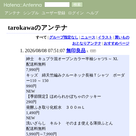
アンテナ
シンプル
ユーザー登録
ログイン
ヘルプ
tarokawaのアンテナ
すべて
|
グループ指定なし
|
ニュース
|
イラスト
|
買いもの
おとなりアンテナ
|
おすすめページ
2026/08/08 07:51:07
無印良品
紳士 キュプラ混オープンカラー半袖シャツS ～ XL
配送料無料
7,990円
キッズ 綿天竺編みクルーネック長袖Ｔシャツ ボーダ
ー110 ～ 150
990円
NEW
【季節限定】ほめられかぼちゃのクッキー
290円
発酵ふき取り化粧水 ３００ｍＬ
1,490円
NEW
洗いざらし キルト そのまま使える薄掛ふとん
配送料無料
5,990円～7,990円