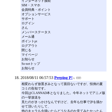
インターネット接続
SIM・スマホ
会員特典・ポイント
オプションサービス
サポート
ログイン
さん
メンバーステータス
メール通
ポイントpt
ログアウト
閉じる
マイページ
お知らせ
So-netトップ
お知らせ
2018/08/11 06:57:53
Peeping P!
相変わらず放置ぎみとなって面目ないですが、恒例の夏
コミの告知です。
今回はCLANNAD本となりました。今年ネットでアニメ版
の一挙放送を
見たのがきっかけなんですけど、去年も仕事で汐を描か
せて頂いたりして、
他のキャラも今描いたらどうなるのか見てみたかったん