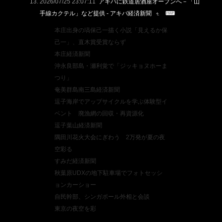
2026/07/25 23:07:11
アキバに鉄道居酒屋オープンへ－「山
手線カクテル」など提供 - アキバ経済新聞
本庄出身の塙保己一描く小説「見えるか保
己一」、直木賞受賞ならず
本庄経済新聞
沖永良部島・瀬利覚で「ジッキョヌホーま
つり」
奄美群島南三島経済新聞
逗子海岸でアップサイクルを学ぶ体験型イ
ベント 廃漁網の回収・再資源化
逗子葉山経済新聞
隅田川花火大会にぎわう 2万発が夏の夜
空彩る
すみだ経済新聞
秋葉原UDXの地下駐車場でフォトセッシ
ョンカーショー
自民幹部、シンガポール外相と会談
東京の夜空を彩