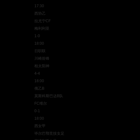
17:30
西协乙
拉尤宁CF‌
‌梅利利亚
1-0
18:00
日职联
川崎前锋‌
‌柏太阳神
4-4
18:00
俄乙B
莫斯科斯巴达B队‌
‌FC维尔
0-1
18:00
西女甲
毕尔巴鄂竞技女足‌