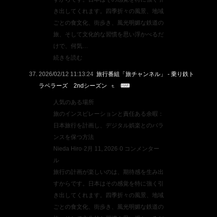
き出してくれます。四季折々の風景、地域
ごとの食文化、街歩き、風光明媚な鉄道の
旅、そして文化的な習慣を思い浮かべるだ
けで、何気…
続きを読む
2026/02/12 11:13:24
旅行番組「旅チャンネル」 - 乗り鉄ト
ラベラーズ 2ndシーズン
人気のある場所
旅のインスピレーションと責任ある余暇：
日本旅行を計画し、デジタル娯楽とのバラ
ンスを保つ方法
Nieda Hiro·2月 11, 2026·0 コンメンター
ル
旅行の計画が楽しいのは、期待感を生み出
すからです。日本はその感覚を特に強く引
き出してくれます。四季折々の風景、地域
ごとの食文化、街歩き、風光明媚な鉄道の