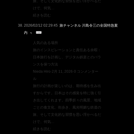
旅、そして文化的な習慣を思い浮かべるだ
けで、何気…
続きを読む
2026/02/12 02:29:45
旅チャンネル 川島令三の全国特急案
内
人気のある場所
旅のインスピレーションと責任ある余暇：
日本旅行を計画し、デジタル娯楽とのバラ
ンスを保つ方法
Nieda Hiro·2月 11, 2026·0 コンメンター
ル
旅行の計画が楽しいのは、期待感を生み出
すからです。日本はその感覚を特に強く引
き出してくれます。四季折々の風景、地域
ごとの食文化、街歩き、風光明媚な鉄道の
旅、そして文化的な習慣を思い浮かべるだ
けで、何気…
続きを読む