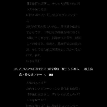
日本旅行を計画し、デジタル娯楽とのバラ
ンスを保つ方法
Nieda Hiro·2月 11, 2026·0 コンメンター
ル
旅行の計画が楽しいのは、期待感を生み出
すからです。日本はその感覚を特に強く引
き出してくれます。四季折々の風景、地域
ごとの食文化、街歩き、風光明媚な鉄道の
旅、そして文化的な習慣を思い浮かべるだ
けで、何気…
続きを読む
2026/02/13 20:19:38
旅行番組「旅チャンネル」 - 横見浩
彦・乗り鉄ツアー
人気のある場所
旅のインスピレーションと責任ある余暇：
日本旅行を計画し、デジタル娯楽とのバラ
ンスを保つ方法
Nieda Hiro·2月 11, 2026·0 コンメンター