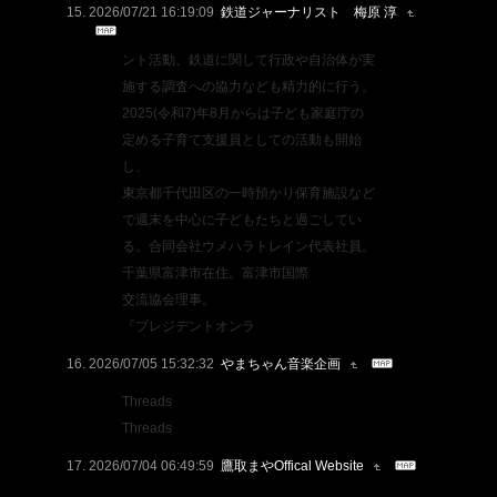
2026/07/21 16:19:09
鉄道ジャーナリスト 梅原 淳
ント活動、鉄道に関して行政や自治体が実
施する調査への協力なども精力的に行う。
2025(令和7)年8月からは子ども家庭庁の
定める子育て支援員としての活動も開始
し、
東京都千代田区の一時預かり保育施設など
で週末を中心に子どもたちと過ごしてい
る。合同会社ウメハラトレイン代表社員。
千葉県富津市在住。富津市国際
交流協会理事。
『プレジデントオンラ
2026/07/05 15:32:32
やまちゃん音楽企画
Threads
Threads
2026/07/04 06:49:59
鷹取まやOffical Website