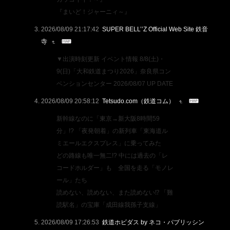
『まいど！ジャーニィ～』
2026/08/09 21:17:42
SUPER BELL’’Z Official Web Site 鉄音
寺
▼出演時刻更新 イベント情報 8/8(土)・
9(日)「大和鉄道まつり2026」奈良県コン
ベンションセンター 2026/08/07 UP DATE
2026/08/09 20:58:12
Tetsudo.com（鉄道コム）
新幹線なのに「東京→新大阪8時間59
分」!? 「夜発朝着」の新列車「東海道ル
ミエールエクスプレス」に乗ってみた
どの路線も唯一無二!? 中には過去の「レ
コードホルダー」も 全国を走る「モノレ
ール」たち
読めない、読めない、また読めない⁉ 「難
読駅名」の宝庫「成田線我孫子支線」
2026/08/09 17:26:53
鉄道ホビダス by ネコ・パブリッシン