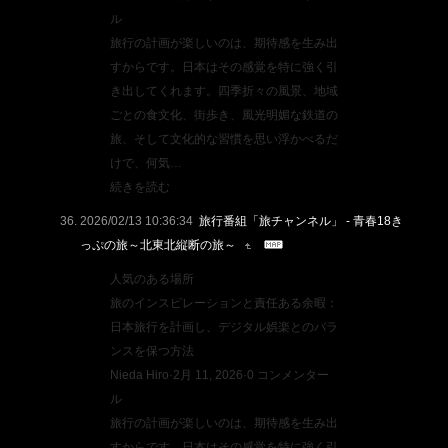
ル
旅行の計画が楽しいのは、期待感を生み出
すからです。日本はその感覚を特に強く引
き出してくれます。四季折々の風景、地域
ごとの食文化、街歩き、風光明媚な鉄道の
旅、そして文化的な習慣を思い浮かべるだ
けで、何気…
続きを読む
2026/02/13 10:36:34
旅行番組「旅チャンネル」 - 青春18き
っぷの旅～北東北縦断の旅～
人気のある場所
旅のインスピレーションと責任ある余暇：
日本旅行を計画し、デジタル娯楽とのバラ
ンスを保つ方法
Nieda Hiro·2月 11, 2026·0 コンメンター
ル
旅行の計画が楽しいのは、期待感を生み出
すからです。日本はその感覚を特に強く引