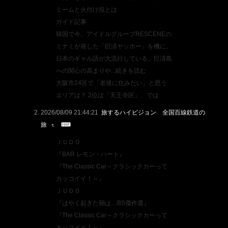
ミームと火付け役とは
ガイド記事
韓国で今、アイドルグループRESCENEの
ミナミが発した「巨済ヤッホー」を機に、
日本のギャル語が大流行している。巨済島
への関心の高まりや...続きを読む
大阪市24区で「老後に住みたい」と思う
エリアは？ 2位は「天王寺区」、では
2026/08/09 21:44:21
旅するハイビジョン 全国百線鉄道の
旅
ＪＵＤＯ
『BAR レモン・ハート』
『The Classic Car～クラシックカーって
カッコイイ！～』
ＪＵＤＯ
『はやく起きた朝は…BS傑作選』
『The Classic Car～クラシックカーって
カッコイイ！～』