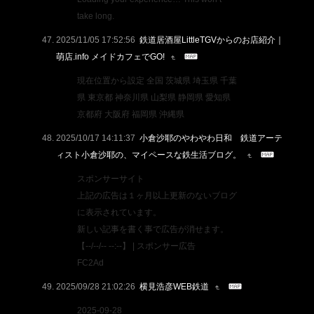
take long.
2025/11/05 17:52:56
鉄道居酒屋LittleTGVからのお店紹介｜
萌店.info メイドカフェでGO!
現在位置から設定 全国 茨城県 埼玉県 千葉
県 東京都 神奈川県 山梨県 静岡県 愛知県
京都府 大阪府 福岡県 沖縄県
2025/10/17 14:11:37
小倉沙耶のやわやわ日和 鉄道アーテ
ィスト小倉沙耶の、マイペースな鉄生活ブログ。
スポンサーサイト
上記の広告は１ヶ月以上更新のないブログ
に表示されています。
新しい記事を書く事で広告が消せます。
【--/--/-- --:--】 | スポンサー広告
FC2Ad
2025/09/28 21:02:26
横見浩彦WEB鉄道
2025-09-28