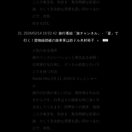
ごとの食文化、街歩き、風光明媚な鉄道の
旅、そして文化的な習慣を思い浮かべるだ
けで、何気…
続きを読む
2026/02/14 16:02:42
旅行番組「旅チャンネル」 - 「宴」で
行く！貨物線踏破の旅車掌は鉄ドル木村裕子
人気のある場所
旅のインスピレーションと責任ある余暇：
日本旅行を計画し、デジタル娯楽とのバラ
ンスを保つ方法
Nieda Hiro·2月 11, 2026·0 コンメンター
ル
旅行の計画が楽しいのは、期待感を生み出
すからです。日本はその感覚を特に強く引
き出してくれます。四季折々の風景、地域
ごとの食文化、街歩き、風光明媚な鉄道の
旅、そして文化的な習慣を思い浮かべるだ
けで、何気…