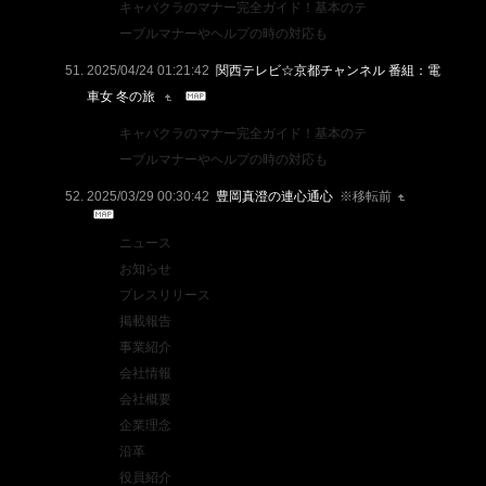
キャバクラのマナー完全ガイド！基本のテ
ーブルマナーやヘルプの時の対応も
2025/04/24 01:21:42
関西テレビ☆京都チャンネル 番組：電
車女 冬の旅
キャバクラのマナー完全ガイド！基本のテ
ーブルマナーやヘルプの時の対応も
2025/03/29 00:30:42
豊岡真澄の連心通心
※移転前
ニュース
お知らせ
プレスリリース
掲載報告
事業紹介
会社情報
会社概要
企業理念
沿革
役員紹介