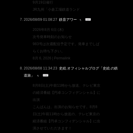
9月19日催行
JR九州「小倉工場鉄道ランド
2026/08/09 01:08:27
鉄音アワー
2026年8月 6日 (木)
次号発車時刻のお知らせ
983号は次週配信予定です。発車までしば
らくお待ち下さい。
8月 6, 2026 | Permalink
2026/08/08 11:34:23
史絵.オフィシャルブログ「史絵.の鉄
道旅」
8月8日(土)午前11時から放送、テレビ東京
の経済番組【円卓コンフィデンシャル】に
出演
こんばんは。出演のお知らせです。8月8
日(土)午前11時から放送の、テレビ東京の
経済番組【円卓コンフィデンシャル】に出
演させていただきます！