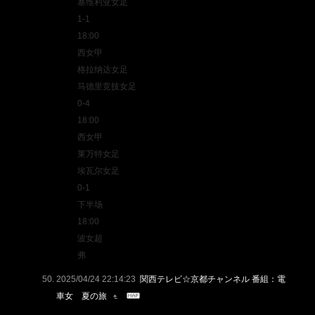
‌塞维利亚女足
1-1
18:00
西女甲
格拉纳达女足‌
‌马德里竞技女足
0-4
18:00
西女甲
莱万特女足‌
‌埃瓦尔女足
0-1
下半场
18:00
波女超
弗
2025/04/24 22:14:23
関西テレビ☆京都チャンネル 番組：電
車女 夏の旅