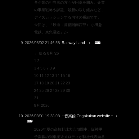
各企業の担当者の方々が円卓を囲み、企業
の事業戦略や課題、最新の取り組みなど、
ディスカッションする内容の番組です。
今回は、「鉄道（首都圏南西部） 小田急
電鉄、東急電鉄」が
2026/08/02 21:46:58
Railway Land
← 戻る 8月 '26
1 2
3 4 5 6 7 8 9
10 11 12 13 14 15 16
17 18 19 20 21 22 23
24 25 26 27 28 29 30
31
8月 2026
2026/08/01 19:38:08
:: 音楽館 Ongakukan website ::
2026年夏の高校野球大会期間中、阪神甲
子園駅の列車接近メロディが弊社代表向谷