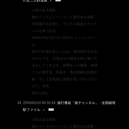
の女二人鉄道旅
人気のある場所
旅のインスピレーションと責任ある余暇：
日本旅行を計画し、デジタル娯楽とのバラ
ンスを保つ方法
Nieda Hiro·2月 11, 2026·0 コンメンター
ル
旅行の計画が楽しいのは、期待感を生み出
すからです。日本はその感覚を特に強く引
き出してくれます。四季折々の風景、地域
ごとの食文化、街歩き、風光明媚な鉄道の
旅、そして文化的な習慣を思い浮かべるだ
けで、何気…
続きを読む
2026/02/14 00:35:44
旅行番組「旅チャンネル」 - 全国秘境
駅ファイル
人気のある場所
旅のインスピレーションと責任ある余暇：