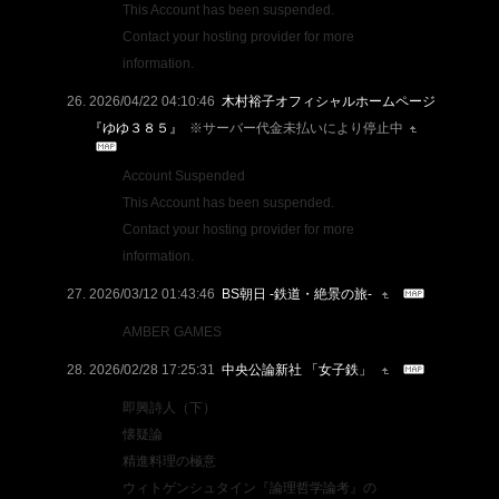
This Account has been suspended.
Contact your hosting provider for more
information.
2026/04/22 04:10:46
木村裕子オフィシャルホームページ
『ゆゆ３８５』
※サーバー代金未払いにより停止中
Account Suspended
This Account has been suspended.
Contact your hosting provider for more
information.
2026/03/12 01:43:46
BS朝日 -鉄道・絶景の旅-
AMBER GAMES
2026/02/28 17:25:31
中央公論新社 「女子鉄」
即興詩人（下）
懐疑論
精進料理の極意
ウィトゲンシュタイン『論理哲学論考』の