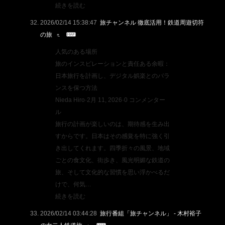
続きを読む
2026/02/14 15:38:47
旅チャンネル 徹底活用！鉄道周遊切符
の旅
人気のある場所
旅のインスピレーションと責任ある余暇：
日本旅行を計画し、デジタル娯楽とのバラ
ンスを保つ方法
Nieda Hiro·2月 11, 2026·0 コンメンター
ル
旅行の計画が楽しいのは、期待感を生み出
すからです。日本はその感覚を特に強く引
き出してくれます。四季折々の風景、地域
ごとの食文化、街歩き、風光明媚な鉄道の
旅、そして文化的な習慣を思い浮かべるだ
けで、何気…
続きを読む
2026/02/14 03:44:28
旅行番組「旅チャンネル」 - 木村裕子