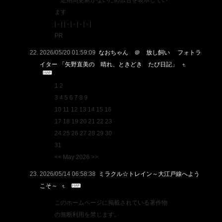
一定期間更新がないため広告を表示してい
ます
| - | | - | - | - | - |
PR
2026/05/20 01:59:09
なおちゃん ＠ 放し飼い フォトラ
イター 「矢野直美の 晴れ、ときどき たび日記」
1 2
3 4 5 6 7 8 9
10 11 12 13 14 15 16
17 18 19 20 21 22 23
24 25 26 27 28 29 30
31
<< May 2026 >>
2026/05/14 06:58:38
ミラクル☆トレイン～大江戸線へよう
こそ～
このホームページに掲載されている著作物
の無断利用を禁じます。