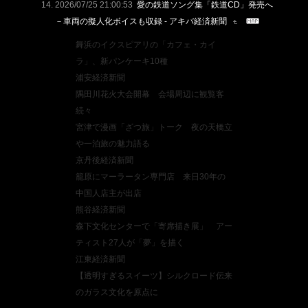
2026/07/25 21:00:53
愛の鉄道ソング集「鉄道CD」発売へ
－車両の擬人化ボイスも収録 - アキバ経済新聞
舞浜のイクスピアリの「カフェ・カイ
ラ」、新パンケーキ10種
浦安経済新聞
隅田川花火大会開幕 会場周辺に観覧客
続々
宮津で漫画「ざつ旅」トーク 夜の天橋立
や一泊旅の魅力語る
京丹後経済新聞
籠原にマーラータン専門店 来日30年の
中国人店主が出店
熊谷経済新聞
森下文化センターで「寄席描き展」 アー
ティスト27人が「夢」を描く
江東経済新聞
【透明すぎるスイーツ】シルクロード伝来
のガラス文化を原点に