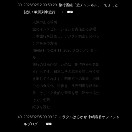
2026/02/12 00:59:29
旅行番組「旅チャンネル」 - ちょっと
贅沢！欧州列車旅行
人気のある場所
旅のインスピレーションと責任ある余暇：
日本旅行を計画し、デジタル娯楽とのバラ
ンスを保つ方法
Nieda Hiro·2月 11, 2026·0 コンメンター
ル
旅行の計画が楽しいのは、期待感を生み出
すからです。日本はその感覚を特に強く引
き出してくれます。四季折々の風景、地域
ごとの食文化、街歩き、風光明媚な鉄道の
旅、そして文化的な習慣を思い浮かべるだ
けで、何気…
続きを読む
2026/02/05 09:09:17
ミラクルはるかぜ 中嶋春香オフィシャ
ルブログ