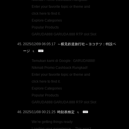
Enter your favorite topic or theme and
click here to find it.
Explore Categories
Popular Products
GARUDA888 GARUDA 888 RTP slot Slot
2025/12/09 06:05:17
～横見鉄道旅行社～ヨコテツ：特設ペ
ージ
Temukan kami di Google : GARUDA888!
Nikmati Promo Cashback Rungkad!
Enter your favorite topic or theme and
click here to find it.
Explore Categories
Popular Products
GARUDA888 GARUDA 888 RTP slot Slot
2025/11/08 00:21:25
時刻表検定
We’re getting things ready
Loading your experience… This won’t