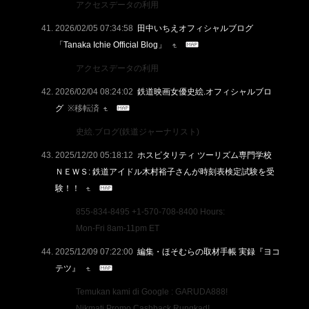
アクセスデータの利用
2026/02/05 07:34:58
田中いちえオフィシャルブログ
「Tanaka Ichie Official Blog」
アクセスデータの利用
2026/02/04 08:24:02
鉄道映画女優史絵.オフィシャルブロ
グ
※移転済
史絵.ブログ(鉄道ジャーナリスト)
2025/12/20 05:18:12
ホスピタリティ ツーリズム専門学校
ＮＥＷＳ: 鉄道アイドル木村裕子さんが時刻表検定試験を受
験！！
855-834-8495 +1-570-708-8400 Hours:
Mon-Fri 8am-11pm ET
2025/12/09 07:22:00
編集・ほそむらの取材手帳 実録『ヨコ
テツ』
Temukan kami di Google : GARUDA888!
Nikmati Promo Cashback Rungkad!