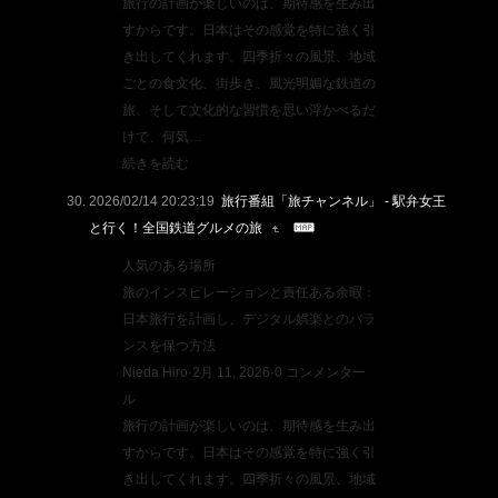
旅行の計画が楽しいのは、期待感を生み出
すからです。日本はその感覚を特に強く引
き出してくれます。四季折々の風景、地域
ごとの食文化、街歩き、風光明媚な鉄道の
旅、そして文化的な習慣を思い浮かべるだ
けで、何気…
続きを読む
2026/02/14 20:23:19
旅行番組「旅チャンネル」 - 駅弁女王
と行く！全国鉄道グルメの旅
人気のある場所
旅のインスピレーションと責任ある余暇：
日本旅行を計画し、デジタル娯楽とのバラ
ンスを保つ方法
Nieda Hiro·2月 11, 2026·0 コンメンター
ル
旅行の計画が楽しいのは、期待感を生み出
すからです。日本はその感覚を特に強く引
き出してくれます。四季折々の風景、地域