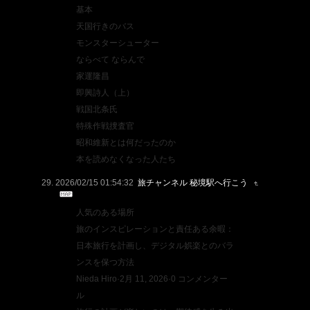
基本
天国行きのバス
モンスターシューター
ならべて ならんで
家運隆昌
即興詩人（上）
戦国北条氏
特殊作戦捜査官
昭和維新とは何だったのか
本を読めなくなった人たち
2026/02/15 01:54:32
旅チャンネル 秘境駅へ行こう
人気のある場所
旅のインスピレーションと責任ある余暇：
日本旅行を計画し、デジタル娯楽とのバラ
ンスを保つ方法
Nieda Hiro·2月 11, 2026·0 コンメンター
ル