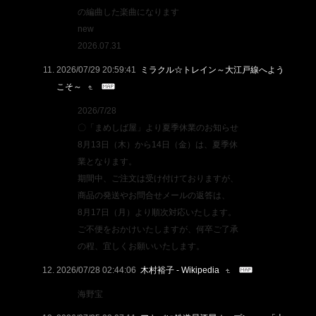
の編曲した楽曲になります
new
2026.07.31
2026/07/29 20:59:41
ミラクル☆トレイン～大江戸線へよう
こそ～
2026/7/28
〇「まめしば屋」より夏季休業のお知らせ
8月13日（木）から14日（金）は、夏季休
業となります。
期間中、ご注文は受け付けておりますが、
商品の発送やお問合せメールの返答は、
8月17日（月）より順次対応いたします。
ご不便をおかけいたしますが、何卒ご了承
の程、宜しくお願いいたします。
2026/07/28 02:44:06
木村裕子 - Wikipedia
海野宝