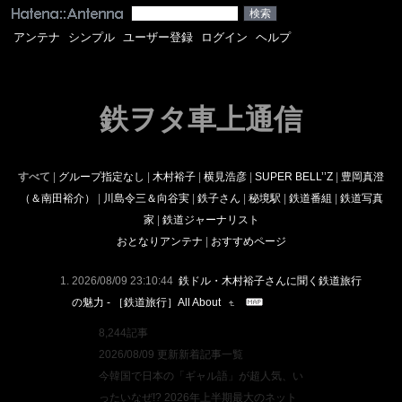
アンテナ
シンプル
ユーザー登録
ログイン
ヘルプ
鉄ヲタ車上通信
すべて
|
グループ指定なし
|
木村裕子
|
横見浩彦
|
SUPER BELL’’Z
|
豊岡真澄
（＆南田裕介）
|
川島令三＆向谷実
|
鉄子さん
|
秘境駅
|
鉄道番組
|
鉄道写真
家
|
鉄道ジャーナリスト
おとなりアンテナ
|
おすすめページ
2026/08/09 23:10:44
鉄ドル・木村裕子さんに聞く鉄道旅行
の魅力 - ［鉄道旅行］All About
8,244記事
2026/08/09 更新新着記事一覧
今韓国で日本の「ギャル語」が超人気、い
ったいなぜ!? 2026年上半期最大のネット