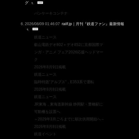
グ
パンケーキコンテナ
2026/08/09 01:46:07
railf.jp｜月刊『鉄道ファン』最新情報
鉄道ニュース
叡山電鉄デオ802＋デオ852に京都国際マ
ンガ・アニメ フェア2026応援ヘッドマー
ク
2026年8月9日掲載
鉄道ニュース
臨時特急“アルプス”，E353系で運転
2026年8月8日掲載
鉄道ニュース
JR東海，東海道新幹線 静岡駅・豊橋駅に
可動柵を設置へ
～2029年3月ごろまでに順次供用開始へ～
2026年8月8日掲載
鉄道イベント