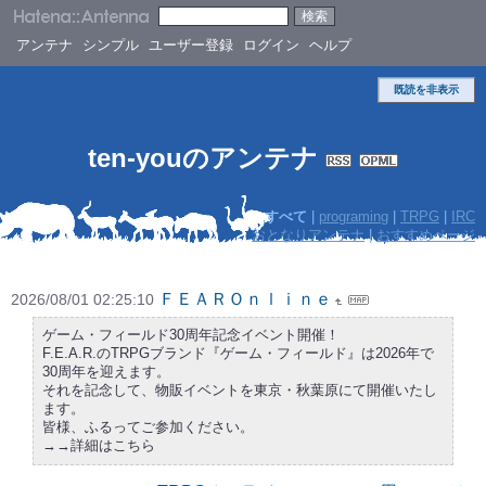
アンテナ
シンプル
ユーザー登録
ログイン
ヘルプ
既読を非表示
ten-youのアンテナ
すべて
|
programing
|
TRPG
|
IRC
おとなりアンテナ
|
おすすめページ
ＦＥＡＲＯｎｌｉｎｅ
2026/08/01 02:25:10
ゲーム・フィールド30周年記念イベント開催！
F.E.A.R.のTRPGブランド『ゲーム・フィールド』は2026年で
30周年を迎えます。
それを記念して、物販イベントを東京・秋葉原にて開催いたし
ます。
皆様、ふるってご参加ください。
→→詳細はこちら