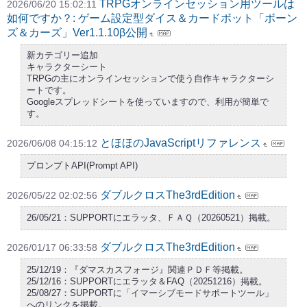
TRPGオンラインセッション用ツールは
2026/06/20 15:02:11
如何ですか？: ゲーム設定型ダイス＆カードボット「ボーン
ズ＆カーズ」Ver1.1.10β公開
新カテゴリー追加
キャラクターシート
TRPGの主にオンラインセッションで使う自作キャラクターシ
ートです。
Googleスプレッドシートを使っていますので、利用が簡単で
す。
とほほのJavaScriptリファレンス
2026/06/08 04:15:12
プロンプトAPI(Prompt API)
ダブルクロスThe3rdEdition
2026/05/22 02:02:56
26/05/21：SUPPORTにエラッタ、ＦＡＱ（20260521）掲載。
ダブルクロスThe3rdEdition
2026/01/17 06:33:58
25/12/19：『ダマスカスフォージ』関連ＰＤＦ等掲載。
25/12/16：SUPPORTにエラッタ＆FAQ（20251216）掲載。
25/08/27：SUPPORTに「イマーシブモードサポートツール」
へのリンクを掲載。