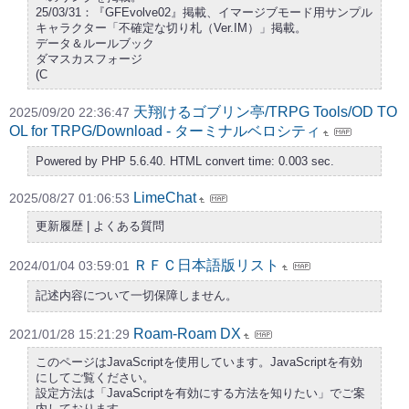
25/03/31：『GFEvolve02』掲載、イマージブモード用サンプル
キャラクター「不確定な切り札（Ver.IM）」掲載。
データ＆ルールブック
ダマスカスフォージ
(C
天翔けるゴブリン亭/TRPG Tools/OD TO
2025/09/20 22:36:47
OL for TRPG/Download - ターミナルベロシティ
Powered by PHP 5.6.40. HTML convert time: 0.003 sec.
LimeChat
2025/08/27 01:06:53
更新履歴 | よくある質問
ＲＦＣ日本語版リスト
2024/01/04 03:59:01
記述内容について一切保障しません。
Roam-Roam DX
2021/01/28 15:21:29
このページはJavaScriptを使用しています。JavaScriptを有効
にしてご覧ください。
設定方法は「JavaScriptを有効にする方法を知りたい」でご案
内しております。