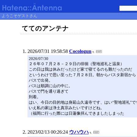
ようこそゲストさん
ててのアンテナ
2026/07/31 19:58:58
Cocologun
2026/07/30
２６年０７月２８－２９日の徘徊（聖地巡礼と温泉）
この日は我は休みだったけど家で寝てるのも難だったのだ
というわけで思い至った７月２８日。朝からバスタ新宿から
バスで出発。
バスは順調に山の中に。
バスで門を通り過ぎて
到着。
はい、今日の目的地は身延山久遠寺です、はい“聖地巡礼”で
いえ私の家は浄土真宗みたいですけどね。
（福岡に行った際には日蓮像拝んできましたしまった
2023/02/13 00:26:24
ウハウハ