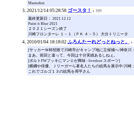
Mastodon
2021/12/14 05:28:58
ゴースタ！
最終更新日： 2021.12.12
Paint it Blue 2021
２０２１シーズン終了
川崎フロンターレ １－１（ＰＫ ４－５） 大分トリニータ
2010/01/04 18:18:02
ふろんたーれどっとねっと。
[サッカーＷ杯招致で川崎市がキャンプ地に立候補へ/神奈川：ローカ
まあ、前回と違って、今回は十分実績あるしねぇ。
[ポルトFWフッキにマンＵが興味 - livedoor スポーツ]
[横綱や俳優、Ｊリーガーら著名人たちの絵馬を展示中/川崎：ローカ
これでゴルゴ１３の絵馬を周平さん