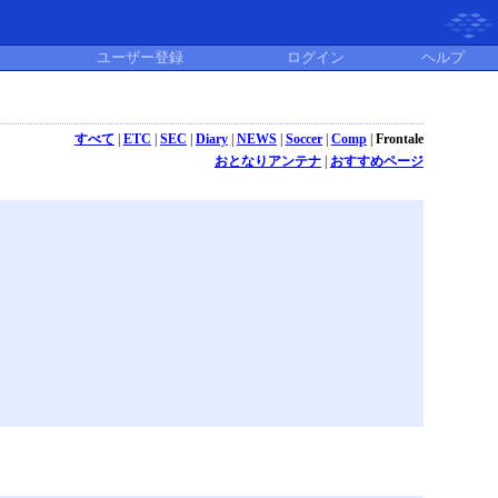
ユーザー登録
ログイン
ヘルプ
すべて
|
ETC
|
SEC
|
Diary
|
NEWS
|
Soccer
|
Comp
|
Frontale
おとなりアンテナ
|
おすすめページ