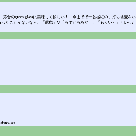
合のgreen glassは美味しく愉しい！ 今までで一番極細の手打ち蕎麦を
う。まだ行ったことがないなら、「眠庵」や「らすとらあだ」、「もりいろ」といっ
categories →