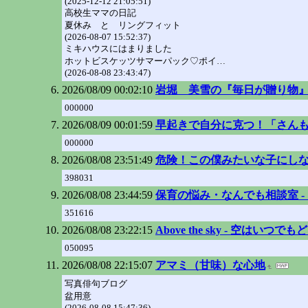
(2025-12-12 21:05:51)
高校生ママの日記
夏休み と リングフィット
(2026-08-07 15:52:37)
ミキハウスにはまりました
ホットビスケッツサマーパック♡ポイ…
(2026-08-08 23:43:47)
2026/08/09 00:02:10
岩堀 美雪の『毎日が贈り物』 
000000
2026/08/09 00:01:59
早起きで自分に克つ！「さん
000000
2026/08/08 23:51:49
危険！この僕みたいな子にし
398031
2026/08/08 23:44:59
保育の悩み・なんでも相談室 -
351616
2026/08/08 23:22:15
Above the sky - 空はいつで
050095
2026/08/08 22:15:07
アマミ（甘味）な心地
写真俳句ブログ
盆用意
(2026-08-08 15:47:36)