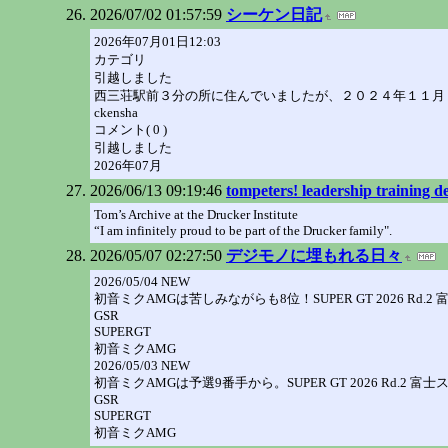
2026/07/02 01:57:59
シーケン日記
2026年07月01日12:03
カテゴリ
引越しました
西三荘駅前３分の所に住んでいましたが、２０２４年１１月
ckensha
コメント( 0 )
引越しました
2026年07月
2026/06/13 09:19:46
tompeters! leadership training
Tom’s Archive at the Drucker Institute
“I am infinitely proud to be part of the Drucker family".
2026/05/07 02:27:50
デジモノに埋もれる日々
2026/05/04 NEW
初音ミクAMGは苦しみながらも8位！SUPER GT 2026 R
GSR
SUPERGT
初音ミクAMG
2026/05/03 NEW
初音ミクAMGは予選9番手から。SUPER GT 2026 Rd.2
GSR
SUPERGT
初音ミクAMG