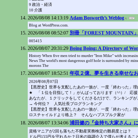
9 政治・経済
10 介護
2026/08/08 14:13:19
Adam Bosworth’s Weblog
Blog at WordPress.com.
2026/08/08 08:52:07
別冊「FOREST MOUNTAIN
005415
2026/08/07 20:31:29
Boing Boing: A Directory of Wo
History When five men tried to murder "Iron Mike" with increasi
News The world's most dangerous golf hole is surrounded by min
morons The
2026/08/07 18:52:51
年収２億、夢を生きる幸せな
2026年08月07日
【黒歴史】世界を支配したあの一族が、一度「終わった」理
★ 「１位を目指して！」がんばっております（^^）/ 応
あなたが、１クリックをしてくださるだけで、ランキングが
→ 今何位？ 人気社長ブログランキング
【黒歴史】世界を支配したあの一族が、一度「終わった」理
ロスチャイルドより格上？ そんなハプスブルク家が
2026/08/07 13:34:06
浦田健の『金持ち大家さん』
資格マニアが2回も落ちた不動産実務検定の難易度とは？
ドル円155円を守れるか？日米の協調介入で僕らが考えるこ