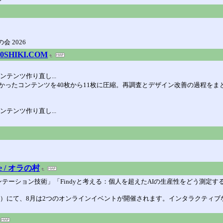
 2026
y 100SHIKI.COM
テンツ作り直し...
かったコンテンツを40枚から11枚に圧縮。再調査とデザイン改善の過程をま
テンツ作り直し...
lage / オラの村
テーション技術」「Findyと考える：個人を超えたAIの生産性をどう測定す
g Platform）にて、8月は2つのオンラインイベントが開催されます。インタラク