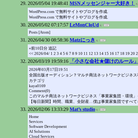
2026/05/04 19:48:41
MSNメッセンジャー大好き！
WordPress.com で無料サイトやブログを作成.
WordPress.com で無料サイトやブログを作成.
2026/05/02 07:17:57
LeMonCloUd
Posts [Atom]
2026/04/30 08:58:36
Matzにっき
«前10日分 追記
<< 2026/04/ 1 2 3 4 5 6 7 8 9 10 11 12 13 14 15 16 17 18 19 20 
2026/03/19 19:59:16
「小さな会社★儲けのルール
2026年03月17日19:51
全国出版オーディション？マルチ商法ネットワークビジネス
カテゴリ
kaya0169
Comment(0)
このマルチ商法ネットワークビジネス「事業家集団・環境」
【毎日新聞】時間、職業、全財産…僕は事業家集団ですべてを
2026/02/06 13:33:29
Mat’s studio
Home
Services
Software Development
AI Solutions
Cloud Services