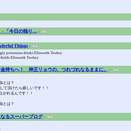
」 - 「今日の独り…
nderful Things
ngly poisonous drinks Ellsworth Toohey
efields Ellsworth Toohey
お金持ちへ！ 神王リョウの、つれづれなるままに。
由とは？
援して頂けたら嬉しいです！！
上がれるんです！！
由とは？
になるスーパーブログ
と