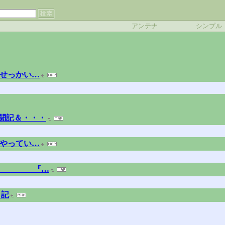
アンテナ
シンプル
おせっかい…
奮闘記＆・・・
をやってい…
グ 『…
日記