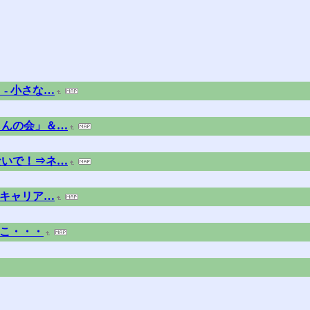
- 小さな…
もんの会」＆…
ないで！⇒ネ…
 キャリア…
もどこ・・・