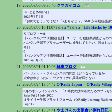
2026/08/06 09:35:40
クマガイコム
SNSまとめ8月5日
2026年8月6日
「おめでとう」ではなく「#ありがとう」GMO永年勤続感謝の会
2026/08/05 16:11:07
i d e a * i d e a - Life Hacks b
X プロフィール
【ハングルアプリ開発日誌】 ユーザー行動観察調査からのコン
ハングル学習アプリをユーザーに操作してもらい、読まれな
今日
0
【ハングルアプリ開発日誌】 ユーザー行動観察調査からのコン
2026年8月 (2)
2026/08/01 01:10:06
極東ブログ
パトリオット・ライセンス供与問題はどうなっているか
資金は集まったのにウクライナに兵器が届かない
2026/07/24 13:54:42
O’Reilly Japan -- O’Reilly Vil
8月のオンラインイベント「AI時代の技術者のためのプレゼン
Sales Fri 24 July 2026
オライリー学習プラットフォーム（O'Reilly Learnin
Page 1 /
2026/07/24 13:34:41
やまけんの出張食い倒れ日記