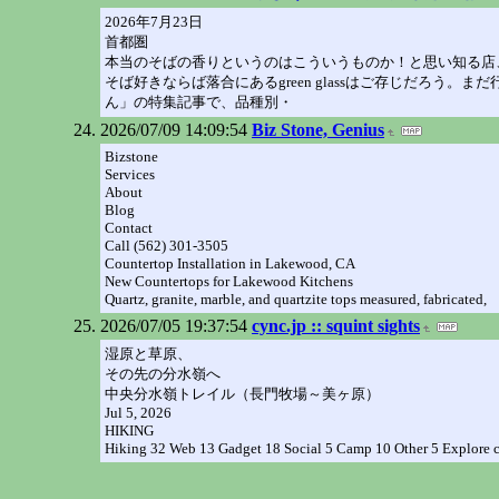
2026年7月23日
首都圏
本当のそばの香りというのはこういうものか！と思い知る店、落
そば好きならば落合にあるgreen glassはご存じだろ
ん」の特集記事で、品種別・
2026/07/09 14:09:54
Biz Stone, Genius
Bizstone
Services
About
Blog
Contact
Call (562) 301-3505
Countertop Installation in Lakewood, CA
New Countertops for Lakewood Kitchens
Quartz, granite, marble, and quartzite tops measured, fabricated,
2026/07/05 19:37:54
cync.jp :: squint sights
湿原と草原、
その先の分水嶺へ
中央分水嶺トレイル（長門牧場～美ヶ原）
Jul 5, 2026
HIKING
Hiking 32 Web 13 Gadget 18 Social 5 Camp 10 Other 5 Explore 