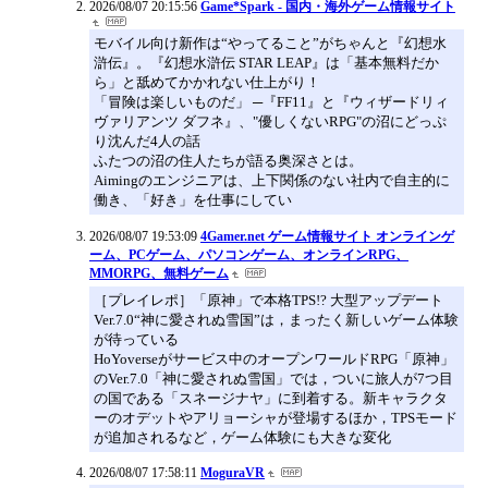
2026/08/07 20:15:56
Game*Spark - 国内・海外ゲーム情報サイト
モバイル向け新作は“やってること”がちゃんと『幻想水
滸伝』。『幻想水滸伝 STAR LEAP』は「基本無料だか
ら」と舐めてかかれない仕上がり！
「冒険は楽しいものだ」 ─『FF11』と『ウィザードリィ
ヴァリアンツ ダフネ』、"優しくないRPG"の沼にどっぷ
り沈んだ4人の話
ふたつの沼の住人たちが語る奥深さとは。
Aimingのエンジニアは、上下関係のない社内で自主的に
働き、「好き」を仕事にしてい
2026/08/07 19:53:09
4Gamer.net ゲーム情報サイト オンラインゲ
ーム、PCゲーム、パソコンゲーム、オンラインRPG、
MMORPG、無料ゲーム
［プレイレポ］「原神」で本格TPS!? 大型アップデート
Ver.7.0“神に愛されぬ雪国”は，まったく新しいゲーム体験
が待っている
HoYoverseがサービス中のオープンワールドRPG「原神」
のVer.7.0「神に愛されぬ雪国」では，ついに旅人が7つ目
の国である「スネージナヤ」に到着する。新キャラクタ
ーのオデットやアリョーシャが登場するほか，TPSモード
が追加されるなど，ゲーム体験にも大きな変化
2026/08/07 17:58:11
MoguraVR