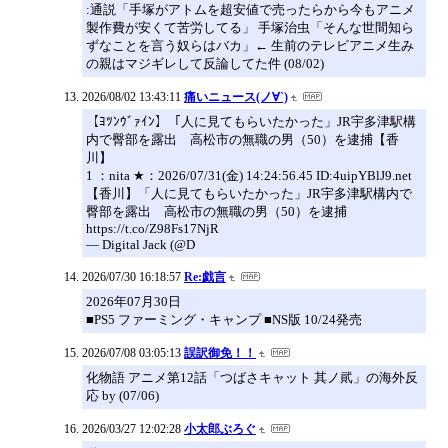
:通説「手塚がアトムを超安値で売ったらから今もアニメ
製作費が安くて苦労してる」 手塚治虫「そんな世間知ら
ずなことを言う奴らはバカ」← 生前のテレビアニメ生み
の親はマジギレして反論してた件 (08/02)
2026/08/02 13:43:11
痛いニュース(ノ∀`)
【ﾖﾂﾝｳﾞｧｲﾝ】「人に見てもらいたかった」JR宇多津駅構
内で臀部を露出 高松市の無職の男（50）を逮捕【香
川】
1 ：nita ★：2026/07/31(金) 14:24:56.45 ID:4uipYBlJ9.net
【香川】「人に見てもらいたかった」JR宇多津駅構内で
臀部を露出 高松市の無職の男（50）を逮捕
https://t.co/Z98Fs17NjR
— Digital Jack (@D
2026/07/30 16:18:57
Re:戯言
2026年07月30日
■PS5 ファーミング・キャンプ ■NS版 10/24発売
2026/07/08 03:05:13
誤訳御免！！
化物語 アニメ第12話「つばさキャット 其ノ貮」の海外反
応 by (07/06)
2026/03/27 12:02:28
小太郎ぶろぐ