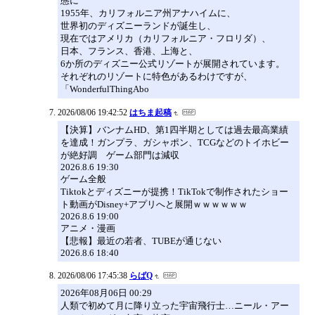
態に
1955年、カリフォルニア州アナハイムに、
世界初のディズニーランドが誕生し、
現在ではアメリカ（カリフォルニア・フロリダ）、
日本、フランス、香港、上海と、
6か所のディズニー公式リゾートが展開されています。
それぞれのリゾートに特色があるわけですが、
「WonderfulThingAbo
2026/08/06 19:42:52
はちま起稿
【決算】バンナムHD、第1四半期としては過去最高業績
を達成！ガンプラ、ガシャポン、TCGなどのトイホビー
が絶好調 ゲーム部門は減収
2026.8.6 19:30
ゲーム全般
Tiktokとディズニーが提携！TikTokで制作されたショー
ト動画がDisney+アプリへと展開ｗｗｗｗｗｗ
2026.8.6 19:00
アニメ・漫画
【悲報】最近の若者、TUBEが通じない
2026.8.6 18:40
2026/08/06 17:45:38
らばQ
2026年08月06日 00:29
人類で初めて月に降り立った宇宙飛行士…ニール・アー