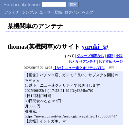
アンテナ
シンプル
ユーザー登録
ログイン
ヘルプ
某機関車のアンテナ
thomas(某機関車)のサイト
yaruki_@
すべて
|
グループ指定なし
|
巡回
|
小説
おとなりアンテナ
|
おすすめページ
2026/08/07 22:14:25
【2ch】ニュー速クオリティ-VIP-
【画像】パチンコ店、ガチで「良い」サブスクを開始ｗ
ｗｗｗｗ
1: 以下、ニュー速クオリティでお送りします
2025/06/23(月) 17:52:21.49 ID:ylEMlm7i0
1日1回利用可能！
30日間食べると167円！
月5000円！
引用元: ・
https://nova.5ch.net/test/read.cgi/livegalileo/1750668741/
【悲報】インドガキ、マ