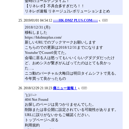
金時のゴールデンタイム！
【リネレボ】不具合多すぎだろ！！
リネレボ速報 リネージュ2レボリューションまとめ
2019/01/01 04:54:12
:::::HK-DMZ PLUS.COM:::::
2018/12/31 (月)
移転しました
https://hkdmzplus.com/
新しいURLでのブックマークお願いします
こちらのでの更新は2018/12/31までになります
YoutubeでCount0見てた。
会場に居る人は怒ってもいいくらいグダグダだったけ
ど、おめシスが繋ぎがんばってたのはとても良かっ
た…。
ニコ動のバーチャル大晦日は明日タイムシフトで見る。
今年買って良かったもの
2018/12/29 21:18:23
痛ニュー速報！
’);}//-->
404 Not Found
お探しのページは見つかりませんでした。
削除または非公開に設定されている可能性があります。
URLに誤りがないかもご確認ください。
トップページへ戻る
利用規約