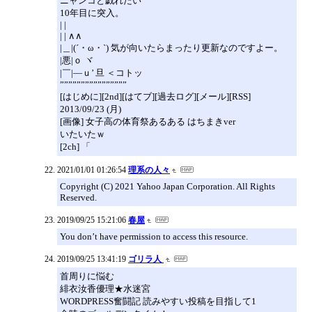
ニャンコと戯れたい
10年目に突入。
| |
| | ∧∧
|＿|(´・ω・`) 気が向いたらまったり更新なのですよー。
|悪|ｏ ヾ
|￣|―ｕ’ 旦 ＜コトッ
””””””””””””””””
[はじめに][2nd][はてブ][過去ログ][メール][RSS]
2013/09/23 (月)
[画像] 女子高の体育祭あるある はちまきver
いたいたｗ
[2ch] 「
2021/01/01 01:26:54
理系の人々
Copyright (C) 2021 Yahoo Japan Corporation. All Rights
Reserved.
2019/09/25 15:21:06
春屋
You don’t have permission to access this resource.
2019/09/25 13:41:19
ゴリラ人
首周りに悩む
緋衣汝香優理★水迷宮
WORDPRESS奮闘記 読みやすい投稿を目指して1