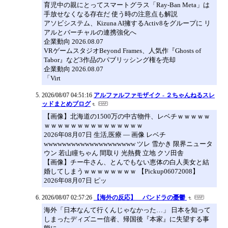
育児中の親にとってスマートグラス「Ray-Ban Meta」は
手放せなくなる存在だ 使う時の注意点も解説
アソビシステム、Kizuna AI擁するActiv8をグループに リ
アルとバーチャルの連携強化へ
企業動向 2026.08.07
VRゲームスタジオBeyond Frames、人気作『Ghosts of
Tabor』など3作品のパブリッシング権を売却
企業動向 2026.08.07
「Virt
2026/08/07 04:51:16
アルファルファモザイク - ２ちゃんねるスレ
ッドまとめブログ
【画像】北海道の1500万の中古物件、レベチｗｗｗｗｗ
ｗｗｗｗｗｗｗｗｗｗｗｗｗｗｗ
2026年08月07日 生活,医療 ― 画像 レベチ
wwwwwwwwwwwwwwwwwwww ツレ 雪かき 限界ニュータ
ウン 若山瞳ちゃん 間取り 光熱費 立地 クソ田舎
【画像】チー牛さん、とんでもない恵体の白人美女と結
婚してしまうｗｗｗｗｗｗｗｗ 【Pickup06072008】
2026年08月07日 ピッ
2026/08/07 02:57:26
【海外の反応】 パンドラの憂鬱
海外「日本なんて行くんじゃなかった…」 日本を知って
しまったディズニー信者、帰国後『本家』に失望する事