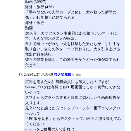
動画 (30927)
海外・旅行 (426)
「手をつないで人間ロープと化し、犬を救った瞬間の
像」が10年越しに建てられる
海外・旅行
動画
2016年、カザフスタン南東部にある都市アルマトイに
て、大きな排水路に犬が転落。
自力で這い上がれない犬を目撃した男たちが、手に手を
取り合い、自らの体をロープ代わりに、犬を引き上げる
救出作戦を決行。
彼らの偉業を称え、この瞬間をかたどった像が建てられ
たとのこ
2025/12/27 07:39:09
忍之閻魔帳
広告を消すために有料会員にも加入したのですが
Seesaaブログは有料でもPC用画面でしか非表示にできな
いそうで
スマホからアクセスすると非常に煩わしい全画面広告が
入ります。
見辛いなと感じた方はトップページを一番下までスクロ
ールして
「PC版を見る」からデスクトップ用画面に切り替えてみ
てください。
iPhoneをご使用の方であれば、