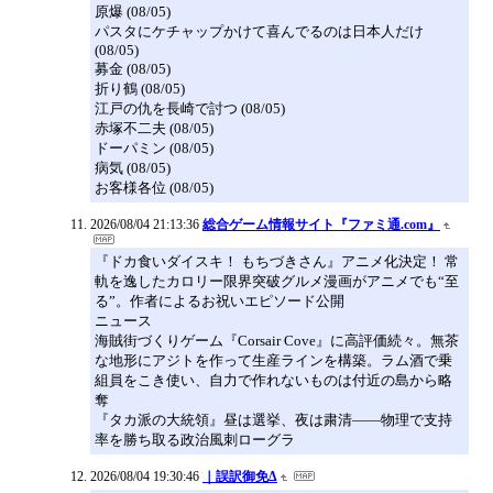
原爆 (08/05)
パスタにケチャップかけて喜んでるのは日本人だけ
(08/05)
募金 (08/05)
折り鶴 (08/05)
江戸の仇を長崎で討つ (08/05)
赤塚不二夫 (08/05)
ドーパミン (08/05)
病気 (08/05)
お客様各位 (08/05)
2026/08/04 21:13:36
総合ゲーム情報サイト『ファミ通.com』
『ドカ食いダイスキ！ もちづきさん』アニメ化決定！ 常
軌を逸したカロリー限界突破グルメ漫画がアニメでも“至
る”。作者によるお祝いエピソード公開
ニュース
海賊街づくりゲーム『Corsair Cove』に高評価続々。無茶
な地形にアジトを作って生産ラインを構築。ラム酒で乗
組員をこき使い、自力で作れないものは付近の島から略
奪
『タカ派の大統領』昼は選挙、夜は粛清――物理で支持
率を勝ち取る政治風刺ローグラ
2026/08/04 19:30:46
｜誤訳御免Δ