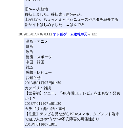
.
旧News人跡地
移転しました。移転先→新News人
上記ほか、ちょっとえっちぃニュースやネタを紹介する
新サイトはじめました。→はんでろ
2013/01/07 02:03:12
オレ的ゲーム速報＠刃
|漫画・アニメ
|映画
|政治
|芸能・スポーツ
|中国・韓国
|雑談
|感想・レビュー
|お知らせ|
2013年01月07日01:50
カテゴリ：雑談
【世界初】ソニー、「4K有機ELテレビ」をまもなく発表
か！？
2013年01月07日01:30
カテゴリ：酷い話・事件
【注意】テレビを見ながらPCやスマホ、タブレット端末
で遊ぶ人はや“うつ”や不安障害の可能性あり！
2013年01月07日01: