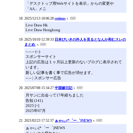
「デスクトップ用Webサイトを表示」からの変更や
「AA」メニ
2025/12/13 18:06:28
cotinus
Live Draw Hk
Live Draw Hongkong
2025/10/10 12:59:33
日本びいきの外人を見るとなんか和むスレの
まとめ
--.--.-- (--)
スポンサーサイト
上記の広告は１ヶ月以上更新のないブログに表示されて
います。
新しい記事を書く事で広告が消せます。
--:-- | スポンサー広告
2025/07/08 15:34:27
中国嫁日記
月サンに出会って17年経ちました
告知 (141)
2025 [+]
2025年07月
2021/02/23 17:52:37
ぁゃιぃ(*゜ー゜)NEWS
ぁゃιぃ(*゜ー゜)NEWS