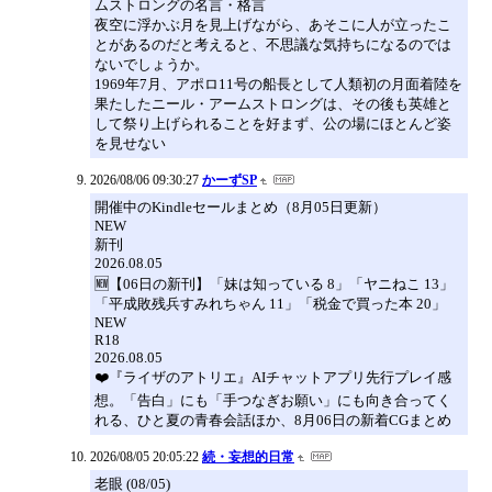
ムストロングの名言・格言
夜空に浮かぶ月を見上げながら、あそこに人が立ったこ
とがあるのだと考えると、不思議な気持ちになるのでは
ないでしょうか。
1969年7月、アポロ11号の船長として人類初の月面着陸を
果たしたニール・アームストロングは、その後も英雄と
して祭り上げられることを好まず、公の場にほとんど姿
を見せない
2026/08/06 09:30:27
かーずSP
開催中のKindleセールまとめ（8月05日更新）
NEW
新刊
2026.08.05
🆕【06日の新刊】「妹は知っている 8」「ヤニねこ 13」
「平成敗残兵すみれちゃん 11」「税金で買った本 20」
NEW
R18
2026.08.05
❤️『ライザのアトリエ』AIチャットアプリ先行プレイ感
想。「告白」にも「手つなぎお願い」にも向き合ってく
れる、ひと夏の青春会話ほか、8月06日の新着CGまとめ
2026/08/05 20:05:22
続・妄想的日常
老眼 (08/05)