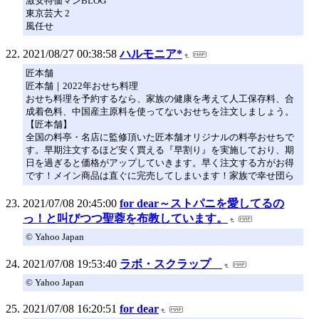
激安特価マンBLOG
東京芸大 2
風任せ
2021/08/27 00:38:58
ハルモニア*
匠本舗
匠本舗｜2022年おせち料理
おせち料理を予約するなら、家族の健康を考えて人工保存料、合
成着色料、中国産主原料を使ってないおせちを注文しましょう。
【匠本舗】
全国の料亭・名店に監修頂いた匠本舗オリジナルの料亭おせちで
す。早期注文するほど安く買える『早割り』を実施しており、期
日を過ぎると価格がアップしていきます。早く注文する方がお得
です！メイン商品は直ぐに完売してしまいます！家族で幸せ団ら
2021/07/08 20:45:00
for dear～ストパニを愛してるの
っ！と叫びつつ聖蓉を布教しています。
© Yahoo Japan
2021/07/08 19:53:40
ラボ・スクラップ
© Yahoo Japan
2021/07/08 16:20:51
for dear