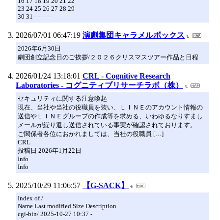
16 17 18 19 20 21 22
23 24 25 26 27 28 29
30 31 - - - - -
2026/07/01 06:47:19
演劇集団キャラメルボックス
2026年6月30日
劇団創立記念日のご挨拶/２０２６クリスマスツアー作品と日程
2026/01/24 13:18:01
CRL - Cognitive Research
Laboratories - コグニティブリサーチラボ（株）
セキュリティに関する注意喚起
現在、当社や当社の役職員を装い、ＬＩＮＥのアカウント情報の
送信やＬＩＮＥグループの作成等を求める、いわゆるなりすまし
メールが繰り返し送信されている事実が確認されております。
ご関係者各位におかれましては、当社の役職員 […]
CRL
投稿日 2026年1月22日
Info
Info
2025/10/29 11:06:57
【G-SACK】
Index of /
Name Last modified Size Description
cgi-bin/ 2025-10-27 10:37 -