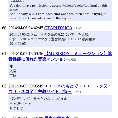
Forbidden
You don’t have permission to access /~akeiro/akeiro/top.html on this
server.
Additionally, a 403 Forbidden error was encountered while trying to
use an ErrorDocument to handle the request.
2014/04/06 04:42:45
OTAPHYSICA
2014.04.05.コラム「オタク論の死について」を追加。
(C)2003-2014 エフヤマダ；運営開始2003.12.12.最終更新
2014.04.05.
2013/10/07 16:09:36
【MUSISION：ミュージション】遮
音性能に優れた音楽マンション
即
入居
可能
2011/10/05 00:05:49
＋＋＋木のもとで＋＋＋ ～タヌ・
ウサ・ネコ至上主義サイト（待～
ポンデリング、食べたいな........ジュル
＋＋10/４＋＋
もぐもぐ