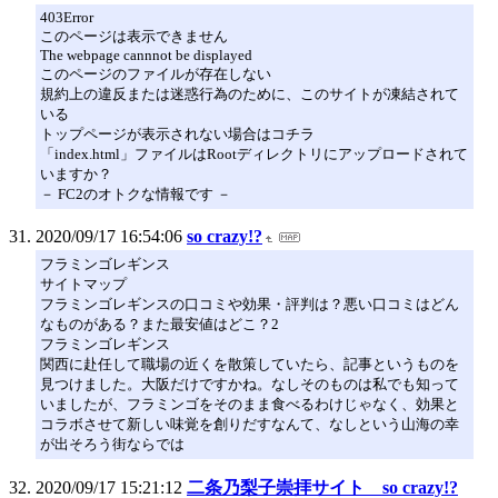
403Error
このページは表示できません
The webpage cannnot be displayed
このページのファイルが存在しない
規約上の違反または迷惑行為のために、このサイトが凍結されて
いる
トップページが表示されない場合はコチラ
「index.html」ファイルはRootディレクトリにアップロードされて
いますか？
－ FC2のオトクな情報です －
2020/09/17 16:54:06
so crazy!?
フラミンゴレギンス
サイトマップ
フラミンゴレギンスの口コミや効果・評判は？悪い口コミはどん
なものがある？また最安値はどこ？2
フラミンゴレギンス
関西に赴任して職場の近くを散策していたら、記事というものを
見つけました。大阪だけですかね。なしそのものは私でも知って
いましたが、フラミンゴをそのまま食べるわけじゃなく、効果と
コラボさせて新しい味覚を創りだすなんて、なしという山海の幸
が出そろう街ならでは
2020/09/17 15:21:12
二条乃梨子崇拝サイト so crazy!?