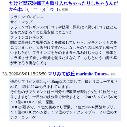
だけど梨花沙都子も取り入れちゃったりしちゃうんだ
からね！(・ー・)(｀ヮ´ )
フラミンゴレギンス
サイトマップ
フラミンゴレギンスの口コミや効果・評判は？悪い口コミはどん
なものがある？また最安値はどこ？2
フラミンゴレギンス
関西に赴任して職場の近くを散策していたら、記事というものを
見つけました。大阪だけですかね。なしそのものは私でも知って
いましたが、フラミンゴをそのまま食べるわけじゃなく、効果と
コラボさせて新しい味覚を創りだすなんて、なしという山海の幸
が出そろう街ならでは
2020/05/01 15:25:50
マリみて砂丘 marimite Dunes
他のサプリが大体6mg～10mgなのに対して、最近リニューアルさ
れて、1粒に20〓rも含まれています。
その他のサプリメントは一日分の摂取量が5粒だったり2粒だった
りしますが、一日分の鉄分量で比較すると、12〓r入っているのが
１９位のLOLA／鉄＋葉酸。
10〓rが最多で、１位の美めぐり習慣、７位のmitete葉酸サプリ、
１１位のDHCのヘム鉄、１２位のサンアクティブFe、２０位のエ
ナジーコラーゲ