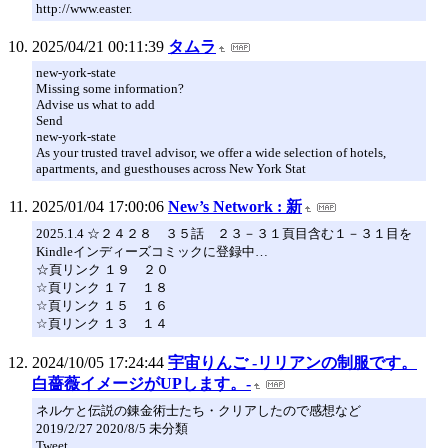
http://www.easter.
2025/04/21 00:11:39
タムラ
new-york-state
Missing some information?
Advise us what to add
Send
new-york-state
As your trusted travel advisor, we offer a wide selection of hotels,
apartments, and guesthouses across New York Stat
2025/01/04 17:00:06
New’s Network : 新
2025.1.4 ☆２４２８ ３５話 ２３－３１頁目含む１－３１目を
Kindleインディーズコミックに登録中…
☆頁リンク １９ ２０
☆頁リンク １７ １８
☆頁リンク １５ １６
☆頁リンク １３ １４
2024/10/05 17:24:44
宇宙りんご -リリアンの制服です。
白薔薇イメージがUPします。-
ネルケと伝説の錬金術士たち・クリアしたので感想など
2019/2/27 2020/8/5 未分類
Tweet