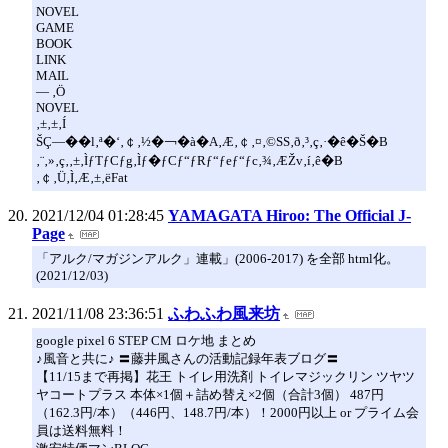
NOVEL
GAME
BOOK
LINK
MAIL
— ‚Ö
NOVEL
‚±‚±‚Í
ŠÇ—��l‚ª�‘‚￠‚½�￢�à�A‚Æ‚￠‚¤‚©SS‚ð‚³‚ç‚·�ê�Š�B
‚¨‚»‚ç‚­‚±‚ÌƒTƒCƒg‚Ìƒ�ƒCƒ“ƒRƒ“ƒeƒ“ƒc‚¾‚ÆŽv‚í‚ê�B
‚￠‚Ü‚Ì‚Æ‚±‚ëFat
2021/12/04 01:28:45
YAMAGATA Hiroo: The Official J-
Page
「アルク/マガジンアルク」連載」(2006-2017) を全部 html化。
(2021/12/03)
2021/11/08 23:36:51
ふわふわ風来坊
google pixel 6 STEP CM ロケ地 まとめ
♪風音と共に♪ 〓藤井風さんの活動記録年表ブログ〓
【11/15まで再掲】花王 トイレ用洗剤 トイレマジックリン ツヤツ
ヤコートプラス 本体×1個＋詰め替え×2個（合計3個） 487円
（162.3円/本）（446円、148.7円/本）！2000円以上 or プライム会
員は送料無料！