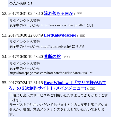
の人が表紙に！
2017/10/31 02:58:10
流れ落ちる何か
リダイレクトの警告
表示中のページから http://aya-cmp.cool.ne.jp/falls/ にリ|
2017/10/30 22:00:49
LostKaleydoscope
リダイレクトの警告
表示中のページから http://lyths.velvet.jp/ にリダӝ
2017/10/30 19:58:40
禁断の館
リダイレクトの警告
表示中のページから
http://homepage.mac.com/hotehote/hosi/kindansakura1.ht
2017/07/24 12:31:15
Rose Window［『マリア様がみて
る』の２次創作サイト］(メインメニュー)
日頃より楽天のサービスをご利用いただきましてありがとうござ
います。
サービスをご利用いただいておりますところ大変申し訳ございま
せんが、現在、緊急メンテナンスを行わせていただいておりま
す。