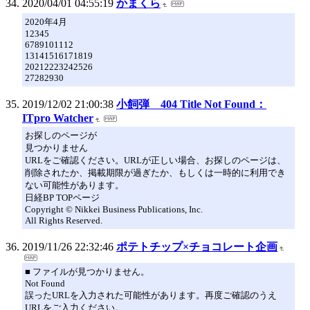
2020/04/01 04:55:19
かまくら
2020年4月
12345
6789101112
13141516171819
20212223242526
27282930
2019/12/02 21:00:38
小飼弾 404 Title Not Found：
ITpro Watcher
お探しのページが
見つかりません
URLをご確認ください。URLが正しい場合、お探しのページは、
削除されたか、掲載期限が過ぎたか、もしくは一時的に利用でき
ない可能性があります。
日経BP TOPページ
Copyright © Nikkei Business Publications, Inc.
All Rights Reserved.
2019/11/26 22:32:46
ポテトチップ×チョコレート企画
■ ファイルが見つかりません。
Not Found
誤ったURLを入力された可能性があります。再度ご確認のうえ
URLをご入力ください。