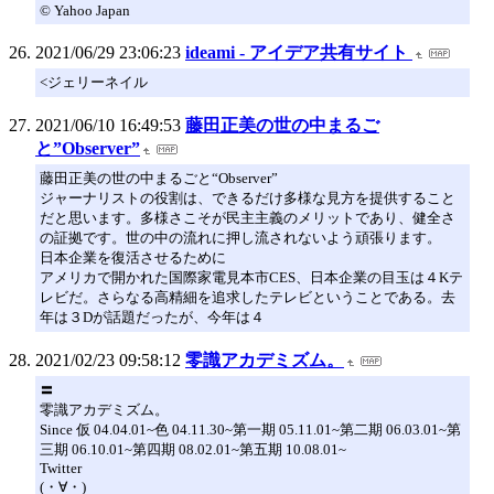
© Yahoo Japan
2021/06/29 23:06:23
ideami - アイデア共有サイト
<ジェリーネイル
2021/06/10 16:49:53
藤田正美の世の中まるご
と”Observer”
藤田正美の世の中まるごと“Observer”
ジャーナリストの役割は、できるだけ多様な見方を提供すること
だと思います。多様さこそが民主主義のメリットであり、健全さ
の証拠です。世の中の流れに押し流されないよう頑張ります。
日本企業を復活させるために
アメリカで開かれた国際家電見本市CES、日本企業の目玉は４Kテ
レビだ。さらなる高精細を追求したテレビということである。去
年は３Dが話題だったが、今年は４
2021/02/23 09:58:12
零識アカデミズム。
〓
零識アカデミズム。
Since 仮 04.04.01~色 04.11.30~第一期 05.11.01~第二期 06.03.01~第
三期 06.10.01~第四期 08.02.01~第五期 10.08.01~
Twitter
(・∀・)