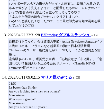
↑ノイボーデン地区の街並みがタイトル画面にも反映されるので、
ネルケ像がよく見えるように…と配置したものの、ロロナのパイ
ショプ(右側)がそれ以上に目立ってしまってるやつ
「ネルケと伝説の錬金術士たち」クリアしました。
いろいろと語りたくなったので、ここ最近即売会告知や漫画を載
せてただけのブロ
2023/04/22 22:31:28
P2P today ダブルスラッシュ
自律走行トラック、合従連衡の季節 - Axion Newsletter Amazonベゾ
ス氏の14カ条 ソラコムなど起業家の胸に: 日本経済新聞
Clubhouseのユーザー層に変化が？ LINEリサーチが全国調査を実
施 |...
流出騒ぎのTrello、運営元が声明 「初期設定は『非公開』」「意
図しない情報漏えいを止めるためサポート」 - ITmedia NEWS
Trelloの公開ボードについ
2022/08/11 09:02:15
マリア様がみてる
04:59
It's better than Sinder!
Are you looking for a men or a women?
Men Women
What's your gender?
Men Women
Are you older than 18 years?