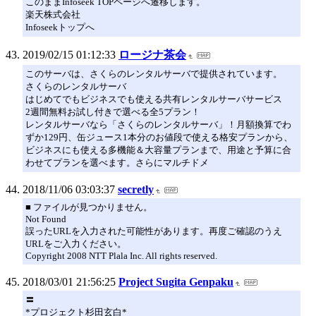
このままInfoseek TOPページへ遷移します。
楽天株式会社
Infoseekトップへ
2019/02/15 01:12:33
ロージナ茶会
このサーバは、さくらのレンタルサーバで提供されています。
さくらのレンタルサーバ
はじめてでもビジネスでも使える共有レンタルサーバサービス
2週間無料お試し付きで選べる全5プラン！
レンタルサーバなら「さくらのレンタルサーバ」！月額換算でわ
ずか129円、缶ジュース1本分のお値段で使える格安プランから、
ビジネスにも使える多機能＆大容量プランまで、用途と予算に合
わせてプランを選べます。さらにマルチドメ
2018/11/06 03:03:37
secretly
■ ファイルが見つかりません。
Not Found
誤ったURLを入力された可能性があります。再度ご確認のうえ
URLをご入力ください。
Copyright 2008 NTT Plala Inc. All rights reserved.
2018/03/01 21:56:25
Project Sugita Genpaku
〓
*プロジェクト杉田玄白*