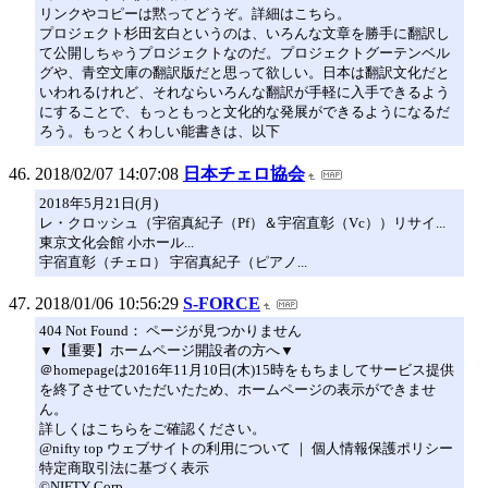
リンクやコピーは黙ってどうぞ。詳細はこちら。
プロジェクト杉田玄白というのは、いろんな文章を勝手に翻訳し
て公開しちゃうプロジェクトなのだ。プロジェクトグーテンベル
グや、青空文庫の翻訳版だと思って欲しい。日本は翻訳文化だと
いわれるけれど、それならいろんな翻訳が手軽に入手できるよう
にすることで、もっともっと文化的な発展ができるようになるだ
ろう。もっとくわしい能書きは、以下
2018/02/07 14:07:08
日本チェロ協会
2018年5月21日(月)
レ・クロッシュ（宇宿真紀子（Pf）＆宇宿直彰（Vc））リサイ...
東京文化会館 小ホール...
宇宿直彰（チェロ） 宇宿真紀子（ピアノ...
2018/01/06 10:56:29
S-FORCE
404 Not Found： ページが見つかりません
▼【重要】ホームページ開設者の方へ▼
＠homepageは2016年11月10日(木)15時をもちましてサービス提供
を終了させていただいたため、ホームページの表示ができませ
ん。
詳しくはこちらをご確認ください。
@nifty top ウェブサイトの利用について ｜ 個人情報保護ポリシー
特定商取引法に基づく表示
©NIFTY Corp