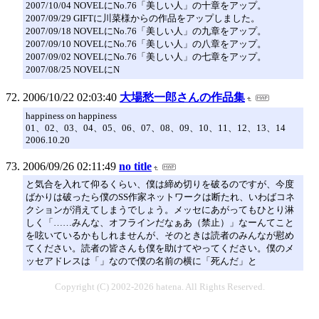
2007/10/04 NOVELにNo.76「美しい人」の十章をアップ。
2007/09/29 GIFTに川菜様からの作品をアップしました。
2007/09/18 NOVELにNo.76「美しい人」の九章をアップ。
2007/09/10 NOVELにNo.76「美しい人」の八章をアップ。
2007/09/02 NOVELにNo.76「美しい人」の七章をアップ。
2007/08/25 NOVELにN
2006/10/22 02:03:40
大場愁一郎さんの作品集
happiness on happiness
01、02、03、04、05、06、07、08、09、10、11、12、13、14
2006.10.20
2006/09/26 02:11:49
no title
と気合を入れて仰るくらい、僕は締め切りを破るのですが、今度
ばかりは破ったら僕のSS作家ネットワークは断たれ、いわばコネ
クションが消えてしまうでしょう。メッセにあがってもひとり淋
しく「……みんな、オフラインだなぁあ（禁止）」なーんてこと
を呟いているかもしれませんが、そのときは読者のみんなが慰め
てください。読者の皆さんも僕を助けてやってください。僕のメ
ッセアドレスは「」なので僕の名前の横に「死んだ」と
Copyright (C) 2002-2026 hatena. All Rights Reserved.