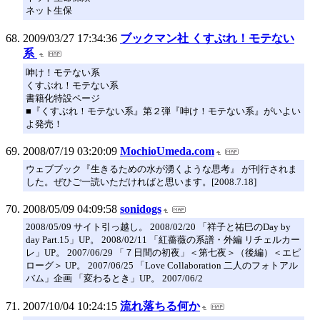
ネット生保
2009/03/27 17:34:36
ブックマン社 くすぶれ！モテない
系
呻け！モテない系
くすぶれ！モテない系
書籍化特設ページ
■『くすぶれ！モテない系』第２弾『呻け！モテない系』がいよい
よ発売！
2008/07/19 03:20:09
MochioUmeda.com
ウェブブック『生きるための水が湧くような思考』 が刊行されま
した。ぜひご一読いただければと思います。[2008.7.18]
2008/05/09 04:09:58
sonidogs
2008/05/09 サイト引っ越し。 2008/02/20 「祥子と祐巳のDay by
day Part.15」UP。 2008/02/11 「紅薔薇の系譜・外編 リチェルカー
レ」UP。 2007/06/29 「７日間の初夜」＜第七夜＞（後編）＜エピ
ローグ＞ UP。 2007/06/25 「Love Collaboration 二人のフォトアル
バム」企画 「変わるとき」UP。 2007/06/2
2007/10/04 10:24:15
流れ落ちる何か