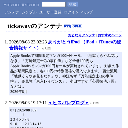
アンテナ
シンプル
ユーザー登録
ログイン
ヘルプ
tickawayのアンテナ
おとなりアンテナ
|
おすすめページ
2026/08/08 23:02:23
ありがとうiPod （iPod + iTunesの総
合情報サイト）
Apple Booksで期間限定マンガ100円セール。「地獄くらやみ花も
なき」「万能鑑定士Qの事件簿」など全巻100円も
Apple Booksでマンガ100円セールが実施されています。 対象の作
品が期間限定で、各100円の特別価格で購入できます。 藤堂流風
「地獄くらやみ花もなき」や、神江ちず「万能鑑定士Qの事件
簿」、鈴見敦「東京レイヴンズ」、小田すずか「心霊探偵八雲」
などは...
2026年8月
2026/08/03 19:17:11
▼ヒスパレブログ▼
07 | 2026/08 | 09
- - - - - - 1
2 3 4 5 6 7 8
9 10 11 12 13 14 15