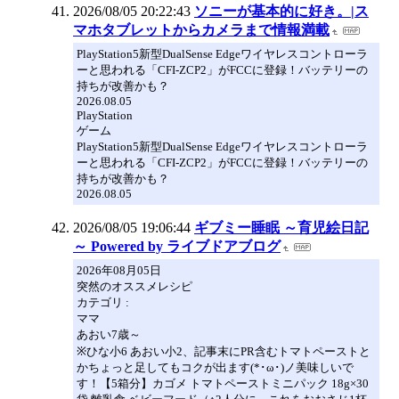
2026/08/05 20:22:43
ソニーが基本的に好き。|ス
マホタブレットからカメラまで情報満載
PlayStation5新型DualSense Edgeワイヤレスコントローラ
ーと思われる「CFI-ZCP2」がFCCに登録！バッテリーの
持ちが改善かも？
2026.08.05
PlayStation
ゲーム
PlayStation5新型DualSense Edgeワイヤレスコントローラ
ーと思われる「CFI-ZCP2」がFCCに登録！バッテリーの
持ちが改善かも？
2026.08.05
2026/08/05 19:06:44
ギブミー睡眠 ～育児絵日記
～ Powered by ライブドアブログ
2026年08月05日
突然のオススメレシピ
カテゴリ :
ママ
あおい7歳～
※ひな小6 あおい小2、記事末にPR含むトマトペーストと
かちょっと足してもコクが出ます(*･ω･)ノ美味しいで
す！【5箱分】カゴメ トマトペーストミニパック 18g×30