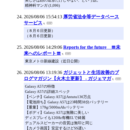
美しさは顔の造形だけじゃない、という話。
精神科マンガ (1,096)
2026/08/06 15:54:13
厚労省法令等データベース
サービス
（８月６日更新）
（８月６日更新）
2026/08/06 14:29:06
Reports for the future 〓未
来へのレポート〓
東京メトロ新線建設（近日公開）
2026/08/06 13:19:36
ガジェットと生活改善のブ
ログマガジン【火木土更新】 - ガジェマガ
Galaxy A57の特徴
Galaxy A57の詳細スペック
【ベンチ】Galaxy A57はAntutu136万点
【電池持ち】Galaxy A57は23時間38分バッテリー
【重量】179g/5000mAhバッテリー
【ボディ】Galaxy A57は無難に美しい
ディスプレイも120Hz有機ELで綺麗
デュアルスピーカーの音質は無印と同じ
【カメラ画質】安定するけどSS遅い