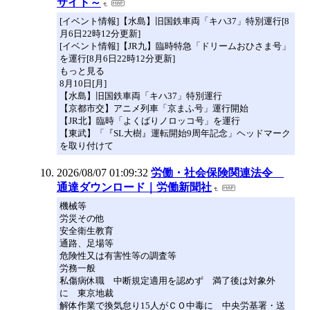
サイト～
[イベント情報]【水島】旧国鉄車両「キハ37」特別運行[8
月6日22時12分更新]
[イベント情報]【JR九】臨時特急「ドリームおひさま号」
を運行[8月6日22時12分更新]
もっと見る
8月10日[月]
【水島】旧国鉄車両「キハ37」特別運行
【京都市交】アニメ列車「京まふ号」運行開始
【JR北】臨時「よくばりノロッコ号」を運行
【東武】「『SL大樹』運転開始9周年記念」ヘッドマーク
を取り付けて
2026/08/07 01:09:32
労働・社会保険関連法令
通達ダウンロード｜労働新聞社
機械等
労災その他
安全衛生教育
通路、足場等
危険性又は有害性等の調査等
労務一般
私傷病休職 中断規定適用を認めず 満了後は対象外
に 東京地裁
解体作業で換気怠り15人がＣＯ中毒に 中央労基署・送