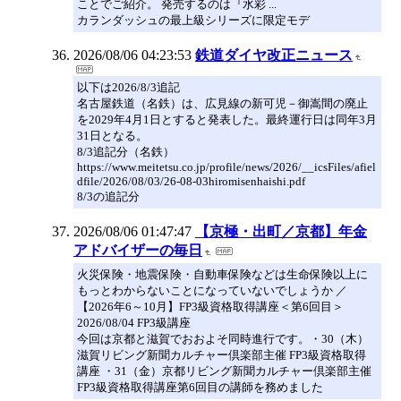
ことでご紹介。 発売するのは『水彩 ...
カランダッシュの最上級シリーズに限定モデ
2026/08/06 04:23:53
鉄道ダイヤ改正ニュース
以下は2026/8/3追記
名古屋鉄道（名鉄）は、広見線の新可児－御嵩間の廃止
を2029年4月1日とすると発表した。最終運行日は同年3月
31日となる。
8/3追記分（名鉄）
https://www.meitetsu.co.jp/profile/news/2026/__icsFiles/afiel
dfile/2026/08/03/26-08-03hiromisenhaishi.pdf
8/3の追記分
2026/08/06 01:47:47
【京極・出町／京都】年金
アドバイザーの毎日
火災保険・地震保険・自動車保険などは生命保険以上に
もっとわからないことになっていないでしょうか ／
【2026年6～10月】FP3級資格取得講座＜第6回目＞
2026/08/04 FP3級講座
今回は京都と滋賀でおおよそ同時進行です。・30（木）
滋賀リビング新聞カルチャー倶楽部主催 FP3級資格取得
講座 ・31（金）京都リビング新聞カルチャー倶楽部主催
FP3級資格取得講座第6回目の講師を務めました