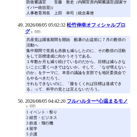
防衛審議官 安藤 敦史（内閣官房内閣審議官(国家サ
イバー統括室)）
人事教育局長 上田 幸司（統合幕僚
2026/08/05 05:02:32
松竹伸幸オフィシャルブロ
グ
共産党は躍進期間を開始 酷暑のお盆前に７月の数倍の
活動へ
集中期間で党員も赤旗も減らしたのに、その数倍の活動
をして目標達成に向かうそうである。
１年数か月も減り続けているのだから、目標は減らさな
いことに置くべきではないか。そして、「なぜ増えない
のか」をテーマに、本音の議論を支部でも地区委員会で
もやるべきだろう。
それもできないのに、「腹をくくれば目標は達成でき
る」って、科学の党とは言えないだろう。
2026/08/05 04:42:20
フルハルター*心温まるモノ
1 イベント・祭り
2 経営・ビジネス
3 鉄道・飛行機
4 留学
5 介護