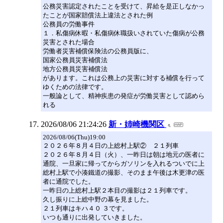
公務災害認定されたことを受けて、昇給を是正しなかっ
たことが国家賠償法上違法とされた例
公務員の労働事件
１．私傷病休暇・私傷病休職扱いされていた傷病が公務
災害とされた場合
労働者災害補償保険法の公務員版に、
国家公務員災害補償法
地方公務員災害補償法
があります。これは公務上の災害に対する補償を行って
ゆくための法律です。
一般論として、精神疾患の発症が労働災害として認めら
れる
2026/08/06 21:24:26
新・姉崎機関区
2026/08/06(Thu)19:00
２０２６年８月４日の上総村上駅② ２１列車
２０２６年８月４日（火）、一昨日は朝は地元の医者に
通院、一旦家に帰ってからガソリンを入れるついでに上
総村上駅で小湊鐵道の撮影、そのまま午後は木更津の医
者に通院でした。
一昨日の上総村上駅２本目の撮影は２１列車です。
久し振りに上総中野の幕を見ました。
２１列車はキハ４０ ３です。
いつも通りに出発していきました。