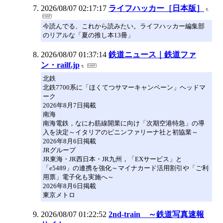
2026/08/07 02:17:17
ライフハッカー［日本版］
今読んでる、これから読みたい。ライフハッカー編集部
のリアルな「夏の推し本13冊」
2026/08/07 01:37:14
鉄道ニュース｜鉄道ファ
ン・railf.jp
北鉄
北鉄7700系に「ほくてつサマーキャンペーン」ヘッドマ
ーク
2026年8月7日掲載
南海
南海電鉄，なにわ筋線開業に向け「次期空港特急」の導
入を決定～イタリアのピニンファリーナ社と初協業～
2026年8月6日掲載
JRグループ
JR東海・JR西日本・JR九州，「EXサービス」と
「e5489」の連携を強化～マイナカード活用割引や「ご利
用票」電子化も実施へ～
2026年8月6日掲載
東京メトロ
2026/08/07 01:22:52
2nd-train ～鉄道写真速報