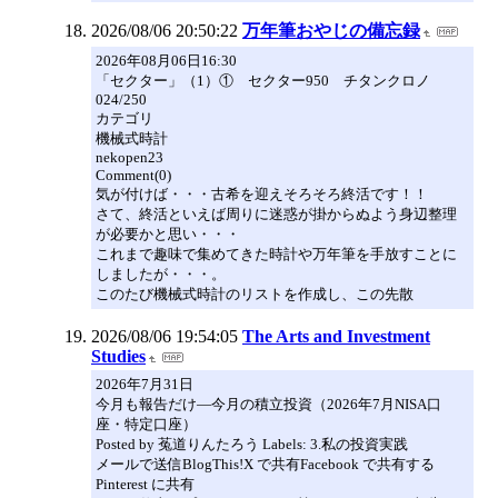
2026/08/06 20:50:22
万年筆おやじの備忘録
2026年08月06日16:30
「セクター」（1）① セクター950 チタンクロノ
024/250
カテゴリ
機械式時計
nekopen23
Comment(0)
気が付けば・・・古希を迎えそろそろ終活です！！
さて、終活といえば周りに迷惑が掛からぬよう身辺整理
が必要かと思い・・・
これまで趣味で集めてきた時計や万年筆を手放すことに
しましたが・・・。
このたび機械式時計のリストを作成し、この先散
2026/08/06 19:54:05
The Arts and Investment
Studies
2026年7月31日
今月も報告だけ―今月の積立投資（2026年7月NISA口
座・特定口座）
Posted by 菟道りんたろう Labels: 3.私の投資実践
メールで送信BlogThis!X で共有Facebook で共有する
Pinterest に共有