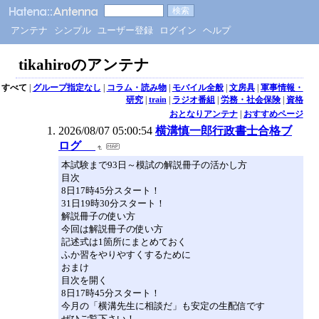
アンテナ
シンプル
ユーザー登録
ログイン
ヘルプ
tikahiroのアンテナ
すべて
|
グループ指定なし
|
コラム・読み物
|
モバイル全般
|
文房具
|
軍事情報・
研究
|
train
|
ラジオ番組
|
労務・社会保険
|
資格
おとなりアンテナ
|
おすすめページ
2026/08/07 05:00:54
横溝慎一郎行政書士合格ブ
ログ
本試験まで93日～模試の解説冊子の活かし方
目次
8日17時45分スタート！
31日19時30分スタート！
解説冊子の使い方
今回は解説冊子の使い方
記述式は1箇所にまとめておく
ふか習をやりやすくするために
おまけ
目次を開く
8日17時45分スタート！
今月の「横溝先生に相談だ」も安定の生配信です
ぜひご覧下さい！