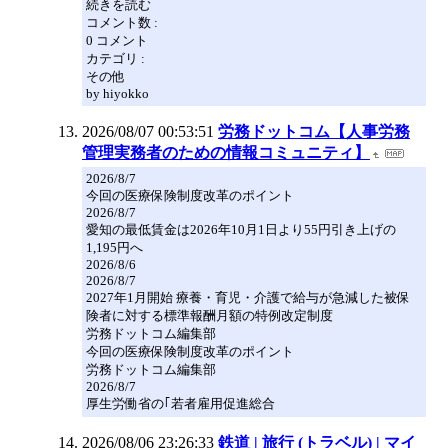
続きを読む
コメント数 :
0 コメント
カテゴリ :
その他
by hiyokko
2026/08/07 00:53:51
労務ドットコム【人事労務
管理実務者のための情報コミュニティ】
2026/8/7
今回の医療保険制度改革のポイント
2026/8/7
愛知の最低賃金は2026年10月1日より55円引き上げの
1,195円へ
2026/8/6
2026/8/7
2027年1月開始 療養・育児・介護で給与が急減した被保
険者に対する標準報酬月額の特例改定制度
労務ドットコム編集部
今回の医療保険制度改革のポイント
労務ドットコム編集部
2026/8/7
厚生労働省の｢若者雇用促進総合
2026/08/06 23:26:33
鉄道 | 旅行 (トラベル) | マイ