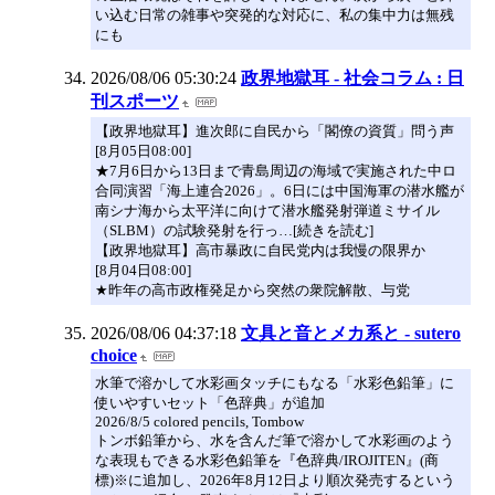
い込む日常の雑事や突発的な対応に、私の集中力は無残
にも
2026/08/06 05:30:24
政界地獄耳 - 社会コラム : 日
刊スポーツ
【政界地獄耳】進次郎に自民から「閣僚の資質」問う声
[8月05日08:00]
★7月6日から13日まで青島周辺の海域で実施された中ロ
合同演習「海上連合2026」。6日には中国海軍の潜水艦が
南シナ海から太平洋に向けて潜水艦発射弾道ミサイル
（SLBM）の試験発射を行っ…[続きを読む]
【政界地獄耳】高市暴政に自民党内は我慢の限界か
[8月04日08:00]
★昨年の高市政権発足から突然の衆院解散、与党
2026/08/06 04:37:18
文具と音とメカ系と - sutero
choice
水筆で溶かして水彩画タッチにもなる「水彩色鉛筆」に
使いやすいセット「色辞典」が追加
2026/8/5 colored pencils, Tombow
トンボ鉛筆から、水を含んだ筆で溶かして水彩画のよう
な表現もできる水彩色鉛筆を『色辞典/IROJITEN』(商
標)※に追加し、2026年8月12日より順次発売するという