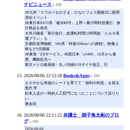
ナビニュース
JR九州「スワローおひさま」ひなたフェス開催日に夜間
滞在イベント
JR東日本E653系「碓氷峠号」上野～横川間特別運行、旅
行商品を発売
大井川鐵道「夜行急行」総運転時間22時間超「ヒルネ直
通プラン」も
京都鉄道博物館、500系「時速300kmへの挑戦!」映像上
映など9月開催
JR東海「EXサービス」JR西日本「e5489」10月から連
携、機能拡充へ
東京メトロ銀座線・丸ノ内線9/19ダイヤ改正、日
2026/08/06 22:52:28
Books&Apps
ささやかな幸福のシードを育てて「福利や利息」を得る
熊代 亨
松本人志が一時的人工肛門になったことについて語りた
い
黄金頭
2026/08/06 22:11:22
弁護士 師子角允彬のブロ
グ
2026-08-06