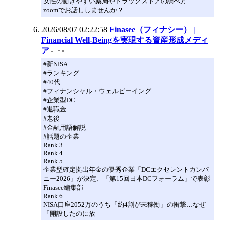
女性の働きやすい薬局やドラッグストアの調べ方
zoomでお話ししませんか？
2026/08/07 02:22:58
Finasee（フィナシー） |
Financial Well-Beingを実現する資産形成メディ
ア
#新NISA
#ランキング
#40代
#フィナンシャル・ウェルビーイング
#企業型DC
#退職金
#老後
#金融用語解説
#話題の企業
Rank 3
Rank 4
Rank 5
企業型確定拠出年金の優秀企業「DCエクセレントカンパ
ニー2026」が決定、「第15回日本DCフォーラム」で表彰
Finasee編集部
Rank 6
NISA口座2052万のうち「約4割が未稼働」の衝撃…なぜ
「開設したのに放