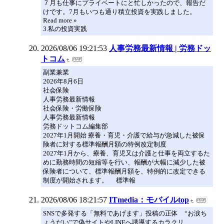
７月も仕事にプライベートにと忙しかったので、報告だ
けです。7月もいつも通り積立投資を実践しました。
Read more »
3.私の投資実践
2026/08/06 19:21:53
人事労務最新情報 | 労務ドッ
トコム
副業兼業
2026年8月6日
社会保険
人事労務最新情報
社会保険・労働保険
人事労務最新情報
労務ドットコム編集部
2027年1月開始 療養・育児・介護で給与が急減した被保
険者に対する標準報酬月額の特例改定制度
2027年1月から、療養、育児又は介護と仕事を両立するた
めに勤務時間の短縮等を行い、報酬が大幅に減少した被
保険者について、標準報酬月額を、特例的に改定できる
制度が開始されます。 標準報
2026/08/06 18:21:57
ITmedia：モバイルtop
SNSで多発する「無料であげます」投稿の正体 “お涙ち
ょうだい”で偽サイトやLINEへ誘導するカラクリ