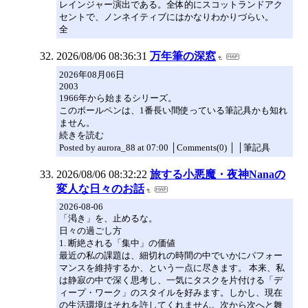
レインジャー演出である。全体的にスコットランドアク
セントで、ノンネイティブにはかなりわかりづらい。
全
2026/08/06 08:36:31
万年筆の深窓
2026年08月06日
2003
1966年から始まるシリーズ。
このボールペンは、1番長い間使っている筆記具かも知れ
ません。
続きを読む
Posted by aurora_88 at 07:00 │Comments(0) │ │筆記具
2026/08/06 08:32:22
旅する小悪魔・夜神Nanaの
変人な日々のお話
2026-08-06
「渇き」を、止めるな。
日々の過ごし方
1. 断絶される「集中」の価値
最近の私の課題は、細切れの時間の中でいかにパフォー
マンスを維持するか、という一点に尽きます。 本来、私
は静寂の中で深く思考し、一気にタスクを片付ける「デ
ィープ・ワーク」のスタイルを好みます。しかし、現在
の生活環境はそれを許してくれません。次から次へと舞