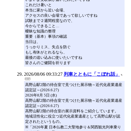
これだけ暑いと
本当に家から近い会場、
アクセスの良い会場であって欲しいですね
試験まで２週間程度なので、
今からできること…
曖昧な知識の整理
重要（基本）事項の確認
当日は、
うっかりミス、失点を防ぐ
もし有休がとれるなら、
最後の追い込みに使いたいですね
皆さんのご健闘を祈ります
2026/08/06 09:33:27
列車とともに「こぼれ話」
高野山駅2階の待合室で見つけた展示物～近代化産業遺産
認定証～(2026.6.27)
2026年8月 5日 (水)
高野山駅2階の待合室で見つけた展示物～近代化産業遺産
認定証～(2026.6.27)
高野山駅2階の待合室の展示資料をご紹介しています。
地域活性化に役立つ近代化産業遺産として高野山駅が認
定されたというもの。
※「2026年夏 日本仏教二大聖地参り＆関西観光列車乗り