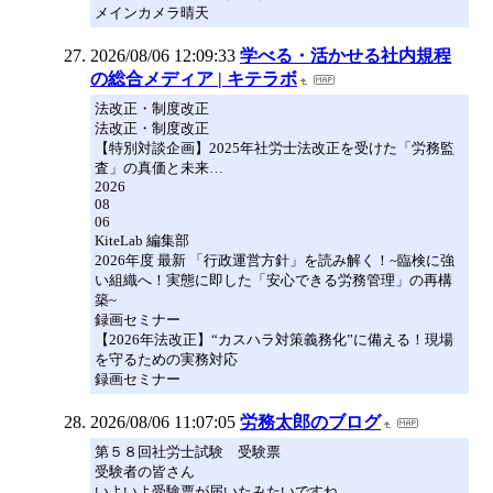
メインカメラ晴天
2026/08/06 12:09:33
学べる・活かせる社内規程
の総合メディア | キテラボ
法改正・制度改正
法改正・制度改正
【特別対談企画】2025年社労士法改正を受けた「労務監
査」の真価と未来…
2026
08
06
KiteLab 編集部
2026年度 最新 「行政運営方針」を読み解く！~臨検に強
い組織へ！実態に即した「安心できる労務管理」の再構
築~
録画セミナー
【2026年法改正】“カスハラ対策義務化”に備える！現場
を守るための実務対応
録画セミナー
2026/08/06 11:07:05
労務太郎のブログ
第５８回社労士試験 受験票
受験者の皆さん
いよいよ受験票が届いたみたいですね