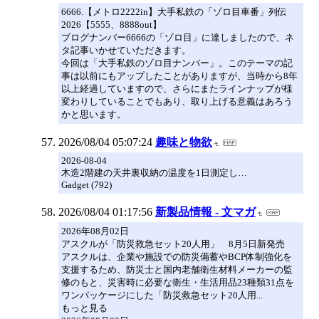
6666.【メトロ2222in】大手私鉄の「ゾロ目車番」列伝
2026【5555、8888out】
ブログナンバー6666の「ゾロ目」に達しましたので、ネ
タ記事いかせていただきます。
今回は「大手私鉄のゾロ目ナンバー」。このテーマの記
事は以前にもアップしたことがありますが、当時から8年
以上経過していますので、さらにまたラインナップが様
変わりしていることでもあり、取り上げる意義はあろう
かと思います。
2026/08/04 05:07:24
趣味と物欲
2026-08-04
木造2階建の天井裏収納の温度を1日測定し…
Gadget (792)
2026/08/04 01:17:56
新製品情報 - 文マガ
2026年08月02日
アスクルが「防災救急セット20人用」 8月5日新発売
アスクルは、企業や施設での防災備蓄やBCP体制強化を
支援するため、防災士と国内老舗衛生材料メーカーの監
修のもと、災害時に必要な衛生・生活用品23種類31点を
ワンパッケージにした「防災救急セット20人用...
もっと見る