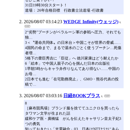
31日19時30分スタート！
道場： 26年合格目標 行政書士法道場 -行政書
2026/08/07 03:14:23
WEDGE Infinity(ウェッジ)
2“劣勢”プーチンがベラルーシ軍の参戦へ圧力、それでも
独…
3＜〝運命共同体〟の日米台＞中国こそが世界の脅威....…
4国民の命まで、まるで湯水のごとく使うプーチン…死傷
者増…
5格下の豊臣秀吉に「臣従」へ 徳川家康はどう耐えたか
6「絵本」で中国人親子の心を掴んだ日本の出版社
1早朝5時からキャラ弁作りなんてあり得ない……中国の
お母…
2日本でも進む「在宅勤務廃止」、GMO・熊谷代表の投
稿で…
2026/08/07 03:03:16
日経BOOKプラス
8
［麻布競馬場］ブランド服を捨ててユニクロを買ったら
タワマン文学が生まれた話
緩和ケア医・廣橋猛 がんを伝えたキャサリン皇太子妃3
つの勇気
知っておきたい「光電融合」03 日本はNTTだけにあら