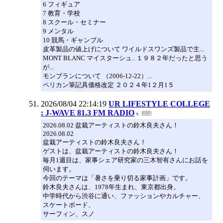
6 フィギュア
7 教育・学校
8 スクール・セミナー
9 メンタル
10 競馬・ギャンブル
皮革製品の値上げについて ワイルドスワンズ製品で主...
MONT BLANC マイスターシュ.. １９８２年だったと思う
が...
モンブランについて （2006-12-22）...
ペリカン筆記具価格改定 ２０２４年1２月1５
2026/08/04 22:14:19
UR LIFESTYLE COLLEGE
: J-WAVE 81.3 FM RADIO
2026.08.02 盆栽アーティストの鈴木良夫さん！
2026.08.02
盆栽アーティストの鈴木良夫さん！
ゲストは、盆栽アーティストの鈴木良夫さん！
毎月1週目は、家事シェア研究家の三木智有さんにお話を
伺います。
今回のテーマは「暑さを乗り切る家事計画」です。
鈴木良夫さんは、1978年生まれ、東京都出身。
中学時代から渋谷に通い、ファッションやカルチャー、
スケートボード、
サーフィン、スノ