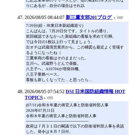
に記念乗車券のリリースとか、他の私鉄のネタがそれな
りにあるが…自分の場合はそれ以
2026/08/05 08:44:07
新三鷹支部201ブログ
7/20分(続・JR東日本新組織巡り)
こんばんは。7月20日分です。タイトルの通り。
前回確認できなかった新組織の看板を求めて行脚。
では今日の1枚以上行って見ましょう。
出オチは武蔵境営業所から。この構図も最近よく登場す
るようになったね（
三鷹車両の看板はそのままだった。
立川へ。武蔵野うどんで昼飯。
八王子へ。A10704が増発待機。
八王子乗務ベース。
看板も新しくなってた…と思ったら…
2026/08/05 07:54:52
DSI 日米国防組織情報 HOT
TOPICS
(07/31)令和８年夏の将官人事と防衛省幹部人事
2026年07月31日
令和８年夏の将官人事と防衛省幹部人事
----------------------------------------------------
政府は７月３１日の閣議で以下の防衛省幹部人事を承認
した。発令は８月７日付。