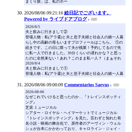
まくり旅」は、私のホー
2026/08/06 09:21:16
絵日記でございます。
Powered by ライブドアブログ
2026/8/5
夫と飲みに行きまして②
登場人物：私(アラ還)と夫と息子夫婦と社会人の娘一人暮
らし中の高齢の母もいますプロフィールはこちら。 ①の
続きです。この日に限って夫が残業！予約してるので先
に私一人で行きました。30分くらいの遅れかな？と思っ
たのに全然来ない！あれ？このまま私一人？（まぁそれ
2026/8/4
夫と飲みに行きまして①
登場人物：私(アラ還)と夫と息子夫婦と社会人の娘一人暮
2026/08/06 09:00:09
Commentarius Saevus
2026-08-06
なぜこれでいけると思ったのか…『トレインスポッティ
ング』
芝居 ミュージカル
シアター・ロイヤル・ヘイマーケットでミュージカル
『トレインスポッティング』を見た。言わずと知れた有
名小説・映画の舞台化で、原作者のアーヴィン・ウェル
シュが台本にかかわっており、キャロライン・ジェイ・