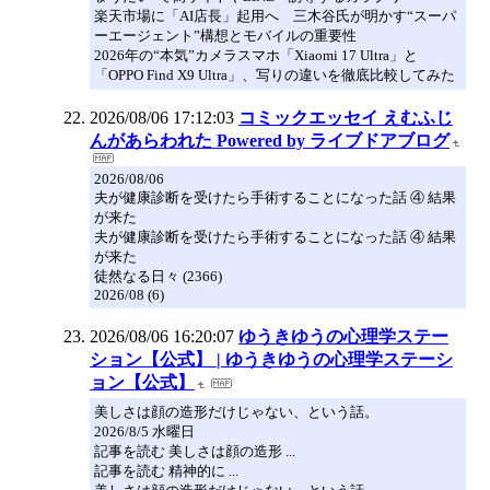
楽天市場に「AI店長」起用へ 三木谷氏が明かす“スーパ
ーエージェント”構想とモバイルの重要性
2026年の“本気”カメラスマホ「Xiaomi 17 Ultra」と
「OPPO Find X9 Ultra」、写りの違いを徹底比較してみた
2026/08/06 17:12:03
コミックエッセイ えむふじ
んがあらわれた Powered by ライブドアブログ
2026/08/06
夫が健康診断を受けたら手術することになった話 ④ 結果
が来た
夫が健康診断を受けたら手術することになった話 ④ 結果
が来た
徒然なる日々 (2366)
2026/08 (6)
2026/08/06 16:20:07
ゆうきゆうの心理学ステー
ション【公式】 | ゆうきゆうの心理学ステーシ
ョン【公式】
美しさは顔の造形だけじゃない、という話。
2026/8/5 水曜日
記事を読む 美しさは顔の造形 ...
記事を読む 精神的に ...