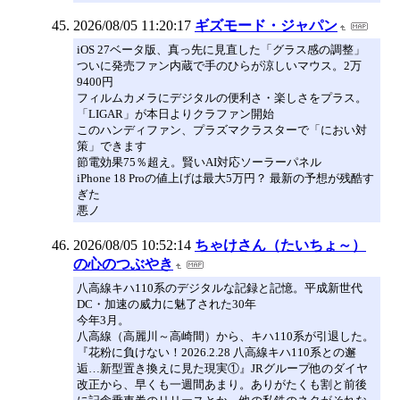
2026/08/05 11:20:17
ギズモード・ジャパン
iOS 27ベータ版、真っ先に見直した「グラス感の調整」
ついに発売ファン内蔵で手のひらが涼しいマウス。2万
9400円
フィルムカメラにデジタルの便利さ・楽しさをプラス。
「LIGAR」が本日よりクラファン開始
このハンディファン、プラズマクラスターで「におい対
策」できます
節電効果75％超え。賢いAI対応ソーラーパネル
iPhone 18 Proの値上げは最大5万円？ 最新の予想が残酷す
ぎた
悪ノ
2026/08/05 10:52:14
ちゃけさん（たいちょ～）
の心のつぶやき
八高線キハ110系のデジタルな記録と記憶。平成新世代
DC・加速の威力に魅了された30年
今年3月。
八高線（高麗川～高崎間）から、キハ110系が引退した。
『花粉に負けない！2026.2.28 八高線キハ110系との邂
逅…新型置き換えに見た現実①』JRグループ他のダイヤ
改正から、早くも一週間あまり。ありがたくも割と前後