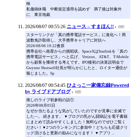
検
私傷病休職 中断規定適用を認めず 満了後は対象外
に 東京地裁
2026/08/07 00:55:26
ニュース – すまほん!!
スターリンクが「真の携帯電話サービス」に進化へ！周
波数免許取得し、大手携帯キャリアに対抗へ
2026/08/06 19:22會原
携帯会社へ衛星からの挑戦状。SpaceXはStarlinkを「真の
携帯電話サービス」へと広げ、Verizon、AT&T、T-Mobile
から顧客を獲得する考えです。IPO後初の決算説明会で
Gwynne Shotwell社長が明らかにしたと、ロイター通信が
報じました。Sp
2026/08/07 00:54:45
ひよっこ一家備忘録Powered
by ライブドアブログ
推しのライブ初参戦の話①
2026年08月05日
なぜか当たるような気がしていたのですが見事に全滅で
した⋯。 続きます。 ▼ブログの乳がん闘病記を電子書籍
にまとめて読みやすくしました！無料なのでぜひご覧く
ださい！▼2つのランキングに参加中！どちらも応援クリ
ック頂けると更新の励みになります！ ▼アプリ ...