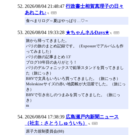
2026/08/04 21:48:47
行政書士相賀真理子の日々
あれこれ♪
食べまりログ～夏はやっぱり…♡～
2026/08/04 19:33:28
★ちゃんネルDays★
旅から帰ってきました。
パリの旅のまとめ記録です。（Exposureでアルバムも作
ってみました）
パリの旅の記事まとめ 13'
ブログ10年目のありがとう！
パリのデルフォニックスで鉛筆スタンドを買ってきまし
た（旅にっき）
BHVで文具もいろいろ買ってきました。（旅にっき）
Moleskineサイズの赤い地図帳が大活躍でした。（旅にっ
き）
BHVで引き出しのつまみを買ってきました。（旅にっ
き）
m
2026/08/04 17:38:39
広島瀬戸内新聞ニュース
（社主：さとうしゅういち）
原子力規制委員会(88)