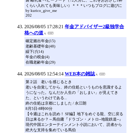
袋 離乳食 ベビーフード（↑2人分に、これをおおさじ1杯
くらい入れても美味しい）＊＊＊いつもブログに遊びに
by kurico_give_me
202
2026/08/05 17:28:21
年金アドバイザー2級独学合
格への道
確定拠出年金(15)
老齢基礎年金(48)
繰下げ(14)
年金の税金(4)
在職老齢年金(29)
2026/08/05 12:54:14
WEB本の雑誌
第２話 老いを感じるとき
老いを自覚してから、終の住処というものを意識するよ
うになった。なんだか人生の「おしまい」が見えてき
た、というわけである...
終の住処は京都にしました / 永江朗
8月5日-8時00分
【今週はこれを読め！ SF編】地下をめぐる龍、空に戻る
日は来るか？～馬伯庸『ドラゴン・メトロ--地龍鉄道--』
現代中国エンターテインメント小説において、読者から
絶大な支持を集めている馬伯