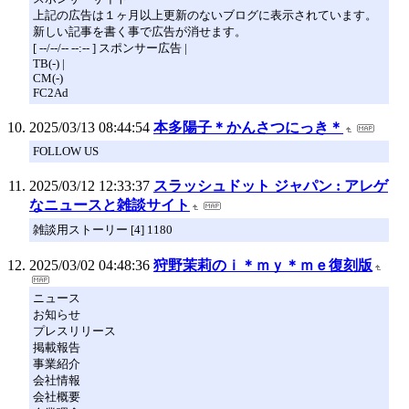
上記の広告は１ヶ月以上更新のないブログに表示されています。
新しい記事を書く事で広告が消せます。
[ --/--/-- --:-- ] スポンサー広告 |
TB(-) |
CM(-)
FC2Ad
2025/03/13 08:44:54
本多陽子＊かんさつにっき＊
FOLLOW US
2025/03/12 12:33:37
スラッシュドット ジャパン : アレゲ
なニュースと雑談サイト
雑談用ストーリー [4] 1180
2025/03/02 04:48:36
狩野茉莉のｉ＊ｍｙ＊ｍｅ復刻版
ニュース
お知らせ
プレスリリース
掲載報告
事業紹介
会社情報
会社概要