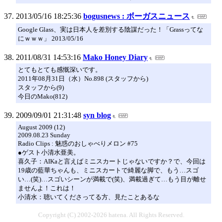
2013/05/16 18:25:36
bogusnews : ボーガスニュース
Google Glass、実は日本人を差別する陰謀だった！「Grassってな
にｗｗｗ」 2013/05/16
2011/08/31 14:53:16
Mako Honey Diary
とてもとても感慨深いです。
2011年08月31日（水）No.898 (スタッフから)
スタッフから(9)
今日のMako(812)
2009/09/01 21:31:48
syn blog
August 2009 (12)
2009.08.23 Sunday
Radio Clips : 魅惑のおしゃべりメロン #75
●ゲスト小清水亜美。
喜久子：AIKaと言えばミニスカートじゃないですか？で、今回は
19歳の藍華ちゃんも、ミニスカートで綺麗な脚で、もう…スゴ
い…(笑)…スゴいシーンが満載で(笑)、満載過ぎて…もう目が離せ
ませんよ！これは！
小清水：聴いてくださってる方、見たことあるな
Copyright (C) 2002-2026 hatena. All Rights Reserved.