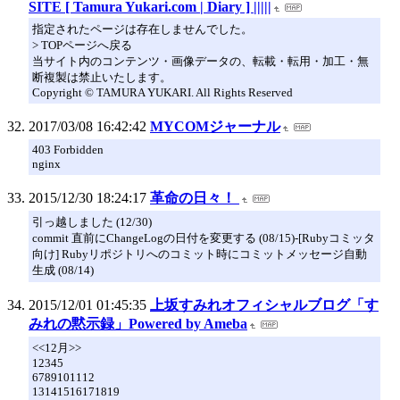
SITE [ Tamura Yukari.com | Diary ] |||||
指定されたページは存在しませんでした。
> TOPページへ戻る
当サイト内のコンテンツ・画像データの、転載・転用・加工・無
断複製は禁止いたします。
Copyright © TAMURA YUKARI. All Rights Reserved
2017/03/08 16:42:42
MYCOMジャーナル
403 Forbidden
nginx
2015/12/30 18:24:17
革命の日々！
引っ越しました (12/30)
commit 直前にChangeLogの日付を変更する (08/15)-[Rubyコミッタ
向け] Rubyリポジトリへのコミット時にコミットメッセージ自動
生成 (08/14)
2015/12/01 01:45:35
上坂すみれオフィシャルブログ「す
みれの黙示録」Powered by Ameba
<<12月>>
12345
6789101112
13141516171819