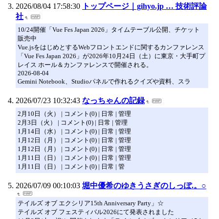
2026/08/04 17:58:30
トップページ｜gihyo.jp … 技術評論
社
10/24開催「Vue Fes Japan 2026」タイムテーブル公開⁠⁠、チケット
販売中
Vue.jsをはじめとするWebフロントエンドに関するカンファレンス
「Vue Fes Japan 2026」が2026年10月24日（土）に東京・大手町プ
レイス ホール＆カンファレンスで開催される。
2026-08-04
Gemini Notebook⁠⁠、Studioパネルで作れるクイズや資料⁠⁠、スラ
2026/07/23 10:32:43
なっちゃんの記録
2月10日（火） | コメント(0) | 日常 | 管理
2月3日（火） | コメント(0) | 日常 | 管理
1月14日（水） | コメント(0) | 日常 | 管理
1月12日（月） | コメント(0) | 日常 | 管理
1月12日（月） | コメント(0) | 日常 | 管理
1月11日（日） | コメント(0) | 日常 | 管理
1月11日（日） | コメント(0) | 日常 | 管
2026/07/09 00:10:03
堀中優希のゆきうさぎのしっぽ.。○
テイルズ オブ エクシリア15th Anniversary Party」☆
テイルズ オブ フェスティバル2026にて発表されました