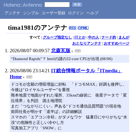
アンテナ
シンプル
ユーザー登録
ログイン
ヘルプ
tima1981のアンテナ
すべて
|
グループ指定なし
|
ITとか
|
中の人
|
ナード的
|
まんが
おとなりアンテナ
|
おすすめページ
2026/08/07 00:09:57
北森瓦版
“Diamond Rapids”？ Intelの謎の32-core CPUが出現 (08/06)
2026/08/06 23:14:21
IT総合情報ポータル「ITmedia」
Home
ドコモが念願の増収増益に好転 「ドコモMAX」好調も後押し、
今後は“ロイヤルユーザー”を重視
熊本地震で地面がずれた場所、35kmの線状に 衛星データで「変
位境界」を判読 国土地理院
まだ「つながりにくい」声ある“ドコモ通信品質問題”の現在地
前田社長が明かす「道半ば」の詳細解説
スマホの「エアコン冷却」がダメなワケ 猛暑日にやりがちな“水
没”の危険性と正しい冷やし方
写真加工アプリ「SNOW」に