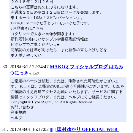
２０１８年１２月２６日
こちらの更新はお久しぶりになります。
今週末３０日の冬コミ２日目にサークル参加します。
東１ホール・I-08a「スピンパッション」。
FGOのロマニ×ぐだ子とソロモン×ぐだ子です。
↓お品書きはこちら
（クリックで大きい画像が開きます）
新刊既刊の詳しいサンプルや書店委託情報は
ピクシブでご覧ください→■
商業誌の方は年が明けたら、また新作の立ち上げなどを
ボチボチやってい
2018/03/22 22:24:47
MAKOオフィシャルブログ はちみ
つにっき
ご指定のページは移動、または、削除された可能性がございま
す。 もしくは、ご指定のURLが違う可能性がございます。 URLを
ご確認のうえ再度アクセスお願いいたします。サービスに関する
情報はスタッフブログ、または、ヘルプにてご確認ください。
Copyright © CyberAgent, Inc. All Rights Reserved.
お問い合わせ
利用規約
ヘルプ
2017/08/01 16:17:02
||||| 田村ゆかり OFFICIAL WEB-