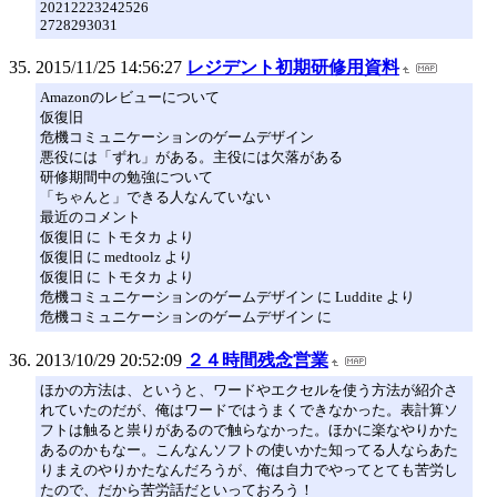
20212223242526
2728293031
2015/11/25 14:56:27
レジデント初期研修用資料
Amazonのレビューについて
仮復旧
危機コミュニケーションのゲームデザイン
悪役には「ずれ」がある。主役には欠落がある
研修期間中の勉強について
「ちゃんと」できる人なんていない
最近のコメント
仮復旧 に トモタカ より
仮復旧 に medtoolz より
仮復旧 に トモタカ より
危機コミュニケーションのゲームデザイン に Luddite より
危機コミュニケーションのゲームデザイン に
2013/10/29 20:52:09
２４時間残念営業
ほかの方法は、というと、ワードやエクセルを使う方法が紹介さ
れていたのだが、俺はワードではうまくできなかった。表計算ソ
フトは触ると祟りがあるので触らなかった。ほかに楽なやりかた
あるのかもなー。こんなんソフトの使いかた知ってる人ならあた
りまえのやりかたなんだろうが、俺は自力でやってとても苦労し
たので、だから苦労話だといっておろう！