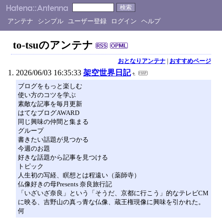
アンテナ
シンプル
ユーザー登録
ログイン
ヘルプ
to-tsuのアンテナ
おとなりアンテナ
|
おすすめページ
2026/06/03 16:35:33
架空世界日記
ブログをもっと楽しむ
使い方のコツを学ぶ
素敵な記事を毎月更新
はてなブログAWARD
同じ興味の仲間と集まる
グループ
書きたい話題が見つかる
今週のお題
好きな話題から記事を見つける
トピック
人生初の写経、瞑想とは程遠い（薬師寺）
仏像好きの母Presents 奈良旅行記
「いざいざ奈良」という「そうだ、京都に行こう」的なテレビCM
に映る、吉野山の真っ青な仏像、蔵王権現像に興味を引かれた。
何