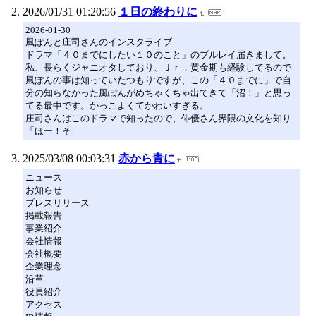
2026/01/31 01:20:56
１日の終わりに
2026-01-30
風ぽんと庄司さんのインスタライブ
ドラマ「４０までにしたい１０のこと」のブルレイ届きまして。
私、長らくジャニオタしており、Ｊｒ．黄金期も経験してるので
風ぽんの事は知っていたつもりですが、この「４０までに」で自
分の知らなかった風ぽんがめちゃくちゃ出てきて「沼！」と思っ
てる最中です。かっこよくてかわいすぎる。
庄司さんはこのドラマで知ったので、俳優さん界隈の文化を知り
「ほー！そ
2025/03/08 00:03:31
赤から青に
ニュース
お知らせ
プレスリリース
掲載報告
事業紹介
会社情報
会社概要
企業理念
沿革
役員紹介
アクセス