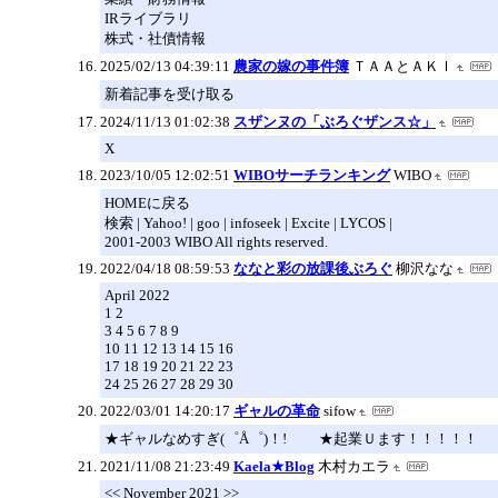
IRライブラリ
株式・社債情報
2025/02/13 04:39:11
農家の嫁の事件簿
ＴＡＡとＡＫＩ
新着記事を受け取る
2024/11/13 01:02:38
スザンヌの「ぶろぐザンス☆」
X
2023/10/05 12:02:51
WIBOサーチランキング
WIBO
HOMEに戻る
検索 | Yahoo! | goo | infoseek | Excite | LYCOS |
2001-2003 WIBO All rights reserved.
2022/04/18 08:59:53
ななと彩の放課後ぶろぐ
柳沢なな
April 2022
1 2
3 4 5 6 7 8 9
10 11 12 13 14 15 16
17 18 19 20 21 22 23
24 25 26 27 28 29 30
2022/03/01 14:20:17
ギャルの革命
sifow
★ギャルなめすぎ(゜Å゜)！! ★起業Ｕます！！！！！
2021/11/08 21:23:49
Kaela★Blog
木村カエラ
<< November 2021 >>