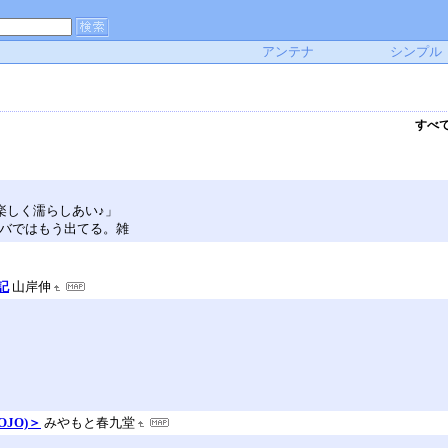
アンテナ
シンプル
すべ
で楽しく濡らしあい♪」
アキバではもう出てる。雑
記
山岸伸
OJO)＞
みやもと春九堂