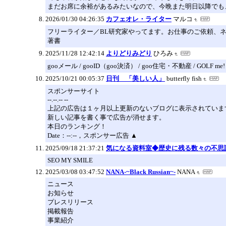
まだお席に余裕があるみたいなので、今晩また明日以降でも
2026/01/30 04:26:35
カフェオレ・ライター
マルコ
フリーライター／BL研究家やってます。お仕事のご依頼、
著書
2025/11/28 12:42:14
よりどりみどり
ひろみ
gooメール / gooID（goo決済） / goo住宅・不動産 / GOLF me!
2025/10/21 00:05:37
日刊 「美しい人」
butterfly fish
スポンサーサイト
--.--.-- --
上記の広告は１ヶ月以上更新のないブログに表示されていま
新しい記事を書く事で広告が消せます。
本日のランキング！
Date：--:--，スポンサー広告 ▲
2025/09/18 21:37:21
気になる資料室◆歴史に残る数々の不思
SEO MY SMILE
2025/03/08 03:47:52
NANA-~Black Russian~-
NANA
ニュース
お知らせ
プレスリリース
掲載報告
事業紹介