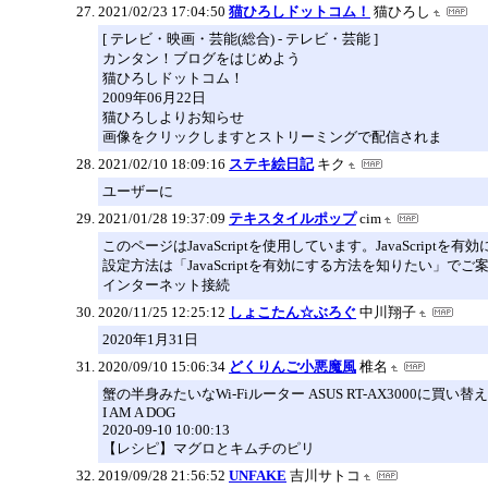
2021/02/23 17:04:50
猫ひろしドットコム！
猫ひろし
[ テレビ・映画・芸能(総合) - テレビ・芸能 ]
カンタン！ブログをはじめよう
猫ひろしドットコム！
2009年06月22日
猫ひろしよりお知らせ
画像をクリックしますとストリーミングで配信されま
2021/02/10 18:09:16
ステキ絵日記
キク
ユーザーに
2021/01/28 19:37:09
テキスタイルポップ
cim
このページはJavaScriptを使用しています。JavaScript
設定方法は「JavaScriptを有効にする方法を知りたい」で
インターネット接続
2020/11/25 12:25:12
しょこたん☆ぶろぐ
中川翔子
2020年1月31日
2020/09/10 15:06:34
どくりんご小悪魔風
椎名
蟹の半身みたいなWi-Fiルーター ASUS RT-AX3000に買い
I AM A DOG
2020-09-10 10:00:13
【レシピ】マグロとキムチのピリ
2019/09/28 21:56:52
UNFAKE
吉川サトコ