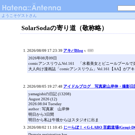
ようこそゲストさん
SolarSodaの寄り道（敬称略）
2026/08/09 17:23:39
アキバBlog
2026年08月09日
comicアンスリウムVol.161 「水着美女とビニールプール
大人向け漫画誌「comicアンスリウム」Vol.161【AA】が
2026/08/05 19:27:48
アイドルブログ 写真家山岸伸・撮影日
yamagishiの日記 (13208)
August 2026 (12)
2026.08.04 Tuesday
author : 写真家 山岸伸
明日から3日間
明日から私は午後からはスタジオに出ま
2026/08/02 11:10:45
じーらぼ！＜G-LABO 言戯道場(Gengi-D
Domain registration has