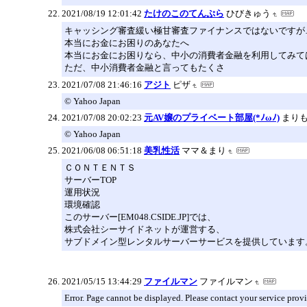
2021/08/19 12:01:42
たけのこのてんぷら
ひびきゅう
キャッシング審査緩い極甘審査ファイナンスではないですが
本当にお金にお困りのあなたへ
本当にお金にお困りなら、中小の消費者金融を利用してみて
ただ、中小消費者金融と言ってもたくさ
2021/07/08 21:46:16
アジト
ピザ
© Yahoo Japan
2021/07/08 20:02:23
元AV嬢のプライベート部屋(*ﾉωﾉ)
まり
© Yahoo Japan
2021/06/08 06:51:18
美乳性活
ママ＆まり
ＣＯＮＴＥＮＴＳ
サーバーTOP
運用状況
環境確認
このサーバー[EM048.CSIDE.JP]では、
株式会社シーサイドネットが運営する、
サブドメイン型レンタルサーバーサービスを提供しています
2021/05/15 13:44:29
ファイルマン
ファイルマン
Error. Page cannot be displayed. Please contact your service provid