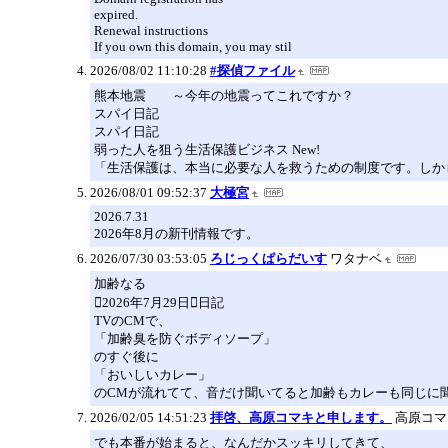
expired.
Renewal instructions
If you own this domain, you may stil
2026/08/02 11:10:28
#探偵ファイル
熊本地震 ～今年の地震ってこれですか？
スパイ日記
スパイ日記
弱った人を狙う生活保護ビジネス New!
「生活保護は、本当に必要な人を救うための制度です。しか
2026/08/01 09:52:37
大極宮
2026.7.31
2026年8月の新刊情報です。
2026/07/30 03:53:05
ろじっくぱらだいす
ワタナベ
加齢なる
2026年7月29日日記
TVのCMで、
「加齢臭を防ぐボディソープ」
のすぐ後に
「おいしいカレー」
のCMが流れてて、音だけ聞いてると加齢もカレーも同じに
2026/02/05 14:51:23
拝啓、高原コマキと申します。
高原コマ
でも本番が始まると、なんだかスッキリしてきて、