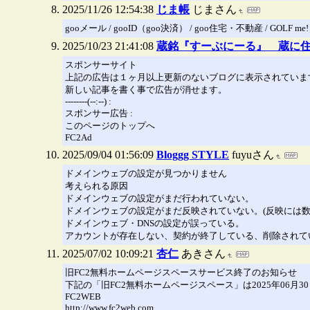
2025/11/26 12:54:38
じま帳
じまさん
gooメール / gooID（goo決済） / goo住宅・不動産 / GOLF me!
2025/10/23 21:41:08
蔵銘『すーぶにーる』 蔵に
スポンサーサイト
上記の広告は１ヶ月以上更新のないブログに表示されていま
新しい記事を書く事で広告が消せます。
--------(--:--) :
スポンサー広告 :
このページのトップへ
FC2Ad
2025/09/04 01:56:09
Bloggg STYLE
fuyuさん
ドメインウェブの設定が見つかりません
考えられる原因
ドメインウェブの設定がまだ行われていない。
ドメインウェブの設定がまだ反映されていない。(反映には数
ドメインウェブ・DNSの設定が誤っている。
アカウントが存在しない、契約が終了している、削除されて
2025/07/02 10:09:21
杏仁
あきさん
旧FC2無料ホームページスペースサービス終了のお知らせ
下記の「旧FC2無料ホームページスペース」は2025年06月
FC2WEB
http://www.fc2web.com