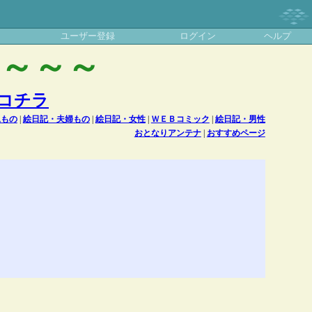
ユーザー登録
ログイン
ヘルプ
～～～～
コチラ
児もの
|
絵日記・夫婦もの
|
絵日記・女性
|
ＷＥＢコミック
|
絵日記・男性
おとなりアンテナ
|
おすすめページ