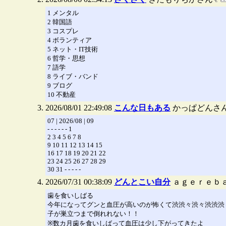
1 メンタル
2 韓国語
3 コスプレ
4 ボランティア
5 ネット・IT技術
6 哲学・思想
7 語学
8 ライブ・バンド
9 ブログ
10 不動産
2026/08/01 22:49:08
こんな日もある
かっぱどんさ
07 | 2026/08 | 09
- - - - - - 1
2 3 4 5 6 7 8
9 10 11 12 13 14 15
16 17 18 19 20 21 22
23 24 25 26 27 28 29
30 31 - - - - -
2026/07/31 00:38:09
どんとこい自分
ａｇｅｒｅｂ
歯を食いしばる
今年になってグンと血圧が高いのが怖くて渋渋々渋々渋渋渋
子が巣立つまで倒れれない！！
※数カ月歯を食いしばって血圧は少し下がってきたよ