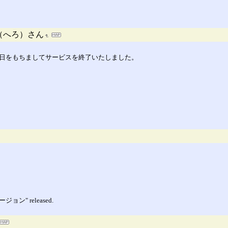
（へろ）さん
30日をもちましてサービスを終了いたしました。
ージョン" released.