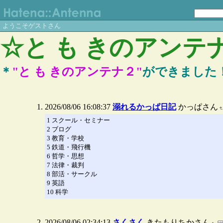
ようこそゲストさん
☆と も きのアン
＊
"と も きのアンテナ２"
ができました！
2026/08/06 16:08:37
溺れるかっぱ日記
かっぱさん
1 スクール・セミナー
2 ブログ
3 教育・学校
5 鉄道・飛行機
6 哲学・思想
7 法律・裁判
8 部活・サークル
9 英語
10 科学
2026/08/06 02:34:13
さくさく
きたもりちかさん