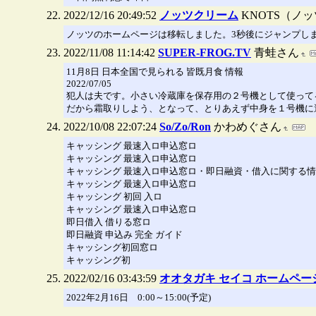
2022/12/16 20:49:52
ノッツクリーム
KNOTS（ノ
ノッツのホームページは移転しました。3秒後にジャンプし
2022/11/08 11:14:42
SUPER-FROG.TV
青蛙さん
11月8日 日本全国で見られる 皆既月食 情報
2022/07/05
犯人は夫です。小さい冷蔵庫を保存用の２号機として使って
だから霜取りしよう、となって、とりあえず中身を１号機に
2022/10/08 22:07:24
So/Zo/Ron
かわめぐさん
キャッシング 最速入ロ申込窓ロ
キャッシング 最速入ロ申込窓ロ
キャッシング 最速入ロ申込窓ロ・即日融資・借入に関する
キャッシング 最速入ロ申込窓ロ
キャッシング 初回 入ロ
キャッシング 最速入ロ申込窓ロ
即日借入 借りる窓ロ
即日融資 申込み 完全 ガイド
キャッシング初回窓ロ
キャッシング初
2022/02/16 03:43:59
オオタガキ セイコ ホームペー
2022年2月16日 0:00～15:00(予定)