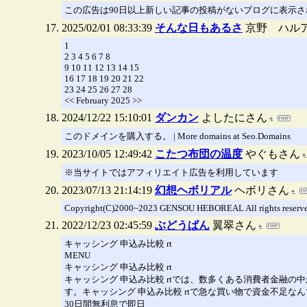
この広告は90日以上新しい記事の投稿がないブログに表示
2025/02/01 08:33:39
そんな日もあるさ
京野 ハル
1
2 3 4 5 6 7 8
9 10 11 12 13 14 15
16 17 18 19 20 21 22
23 24 25 26 27 28
<< February 2025 >>
2024/12/22 15:10:01
ダンカン
よしたにさん
このドメインを購入する。 | More domains at Seo.Domains
2023/10/05 12:49:42
こたつ布団の温度
やぐもさん
※当サイトではアフィリエイト広告を利用しています
2023/07/13 21:14:19
幻想ヘボリアル
ヘボリさん
Copyright(C)2000~2023 GENSOU HEBOREAL All rights reserve
2022/12/23 02:45:59
ぶどうぱん
翼翠さん
キャッシング 申込み比較 rt
MENU
キャッシング 申込み比較 rt
キャッシング 申込み比較 rtでは、数多くある消費者金融
す。キャッシング 申込み比較 rtで急な買い物で資金不足
30日間無利息で即日