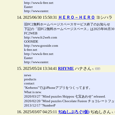
http://www.k-free.net
Easter
http://www.easter.
2025/06/30 15:50:31
ＨＥＲＯ－ＨＥＲＯ
ヨシハラ
旧FC2無料ホームページスペースサービス終了のお知らせ
下記の「旧FC2無料ホームページスペース」は2025年06月
FC2WEB
http://www.fc2web.com
GOOSIDE
http://www.gooside.com
k-free.net
http://www.k-free.net
Easter
http://www.easter.
2025/05/24 13:34:41
RHYME
ハナさん
news
products
contact
"Kerberos"ではiPhoneアプリをつくってます。
What is new.
2020/03/27 "Mind puzzles Shippou 七宝あわせ" released.
2020/02/20 "Mind puzzles Chocolate Fusion チョコレートフュ
2013/12/17 "NumberP
2025/03/07 04:25:11
ぢぬしぶろぐ(仮)
ぢぬしさん