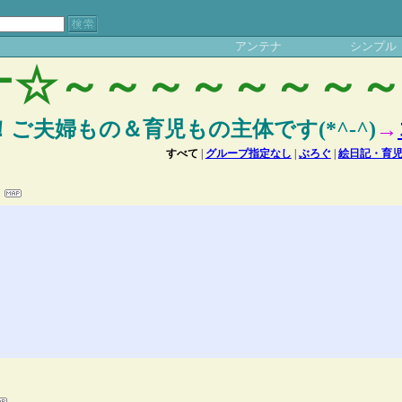
アンテナ
シンプル
テナ☆～～～～～～～
ご夫婦もの＆育児もの主体です(*^-^)
→
すべて
|
グループ指定なし
|
ぶろぐ
|
絵日記・育