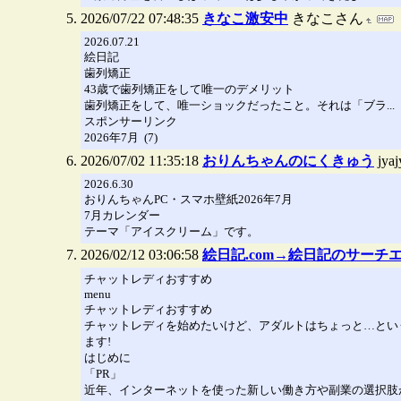
2026/07/22 07:48:35
きなこ激安中
きなこさん
2026.07.21
絵日記
歯列矯正
43歳で歯列矯正をして唯一のデメリット
歯列矯正をして、唯一ショックだったこと。それは「ブラ...
スポンサーリンク
2026年7月 (7)
2026/07/02 11:35:18
おりんちゃんのにくきゅう
jy
2026.6.30
おりんちゃんPC・スマホ壁紙2026年7月
7月カレンダー
テーマ「アイスクリーム」です。
2026/02/12 03:06:58
絵日記.com→絵日記のサーチ
チャットレディおすすめ
menu
チャットレディおすすめ
チャットレディを始めたいけど、アダルトはちょっと…とい
ます!
はじめに
「PR」
近年、インターネットを使った新しい働き方や副業の選択肢