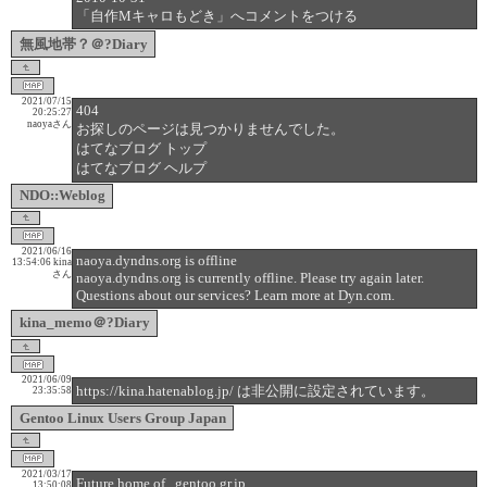
「自作Mキャロもどき」へコメントをつける
無風地帯？＠?Diary
2021/07/15
404
20:25:27
naoyaさん
お探しのページは見つかりませんでした。
はてなブログ トップ
はてなブログ ヘルプ
NDO::Weblog
2021/06/16
naoya.dyndns.org is offline
13:54:06
kina
さん
naoya.dyndns.org is currently offline. Please try again later.
Questions about our services? Learn more at Dyn.com.
kina_memo＠?Diary
2021/06/09
https://kina.hatenablog.jp/ は非公開に設定されています。
23:35:58
Gentoo Linux Users Group Japan
2021/03/17
Future home of...gentoo.gr.jp
13:50:08