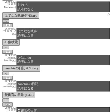
2024/03/27
おわり。
21:38:59
BlueMoonさ
読者になる
ん
はてなな軌跡＠?Diary
2024/03/27
はてなな軌跡
20:54:00
os9
さん
読者になる
0x集積蔵
2024/03/27
os0x.blog
20:26:12
hoochieさん
読者になる
hoochieの日記＠?Diary
2024/03/27
hoochieの日記
20:24:30
mutronixさん
読者になる
焚書官の日常 (4.4.0)
2024/03/27
焚書官の日常
20:02:33