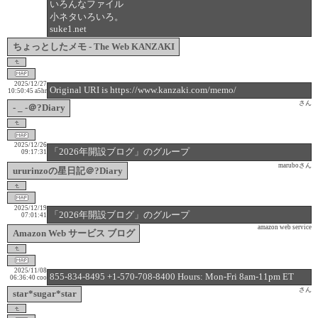
いろんなファイル
小ネタいろいろ。
suke1.net
ちょっとしたメモ - The Web KANZAKI
2025/12/27
Original URI is https://www.kanzaki.com/memo/
10:50:45
a5hr
さん
- _ -＠?Diary
2025/12/26
「2026年開設ブログ」のグループ
09:17:31
maruboさん
ururinzoの星日記＠?Diary
2025/12/19
「2026年開設ブログ」のグループ
07:01:41
amazon web service
Amazon Web サービス ブログ
2025/11/08
855-834-8495 +1-570-708-8400 Hours: Mon-Fri 8am-11pm ET
06:36:40
coo
さん
star*sugar*star