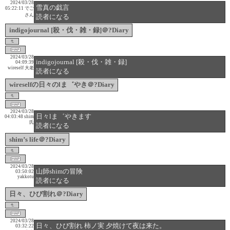
2024/03/28
雪真の戯言
05:22:11
でご
さん
読者になる
indigojournal [殺・伐・雑・録]＠?Diary
2024/03/28
indigojournal [殺・伐・雑・録]
04:09:39
wireself 大老
読者になる
wireselfの日々のlま゛やき＠?Diary
2024/03/28
日々lま゛やきます
04:03:48
shim
氏
読者になる
shim’s life＠?Diary
2024/03/28
山師shimの冒険
03:50:02
yakkotu
読者になる
日々、ひび割れ＠?Diary
2024/03/28
日々、ひび割れ 柿ノ実 夕焼けて夜は来た。
03:32:22