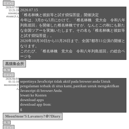
2026/07/08
2026.07.15
13:25:19
ninomiya
「椎名林檎と彼奴等と試す煩悩菩提」開催決定
etsumiさん
今年は、3月から5月にかけて、「椎名林檎 党大会 令和八年
列島巡回」を開催した椎名林檎ですが、なんとこの秋にも新た
な全国ツアーを実施いたします。その名も「椎名林檎と彼奴等
と試す煩悩菩提」。
2026年10月30日から11月26日まで、全国7都市11公演の開催と
なります。
このたび、「椎名林檎 党大会 令和八年列島巡回」の総合ペ
ージを
黒猫集会所
2026/06/04
sepertinya JavaScript tidak aktif pada browser anda Untuk
01:15:10
moonstoneさ
pengalaman terbaik di situs kami, pastikan untuk mengaktifkan
ん
Javascript di browser Anda.
lewati ke Konten
download apps
download app from:
g
MoonStone’S Lavatory?＠?Diary