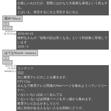
が嬉しいわけだが、実際にはかなり大袈裟な表現という気もす
る。
とはいえ、肯定するにせよ否定するにせよ
惑＠?Diary
2026/04/07
2026-04-10
18:19:24
ton
穂村弘さんの『短歌の話は長くなる』という対談集に登場して
います
2026 / 4
はてなWatch - tomoya
2026/01/21
コンテンツ
14:58:01
kanzakiさん
日記
主に教育テレビのことを書きます。
ETV Clip
みんなで教育テレビ関連のWebページを集めようっていうコー
ナー。
いないいないばあっ！あんてな
いないいないばあ関連ページを片っ端から集めます。
教育テレビおえかきしりとり
絵に自信がある人もない人もお気軽にどうぞ。