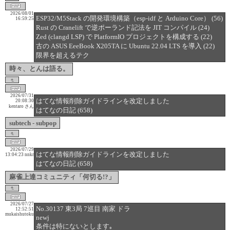
2026/08/01
ESP32/M5Stack の開発環境構築（esp-idf と Arduino Core） (56)
16:59:25
Rust の Cranelift で逆ポーランド記法を JIT コンパイル (24)
Zed (clangd LSP) で PlatformIO プロジェクトを構成する (22)
古の ASUS EeeBook X205TA に Ubuntu 22.04 LTS を導入 (22)
限界を超えるテク
時々、とんは語る。
2026/07/31
はてな情報削除ガイドラインを改定しました
20:08:30
kentaro さん
はてなの日記 (658)
subtech - subpop
2026/07/29
はてな情報削除ガイドラインを改定しました
13:04:23
nnkr
はてなの日記 (658)
麻雀上達コミュニティ「何切る!?」
2026/07/27
No.30137 東3局 7巡目 南家 ドラ
12:52:51
mukaishutoku
newj
条件は特にないとします｡