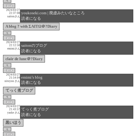
2024/03/27
youkoseki.com | 廃虚みたいなところ
22:37:08
saitonさん
読者になる
A blog ? with ΣΑΙΤΩ＠?Diary
2024/03/27
saitonのブログ
22:12:50
emimiさん
読者になる
clair de lune＠?Diary
2024/03/27
emimi’s blog
21:54:04
nitoyon さん
読者になる
てっく煮ブログ
2024/03/27
てっく煮ブログ
21:43:57
yaske さん
読者になる
黒いほう