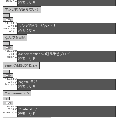
exsoy さん
読者になる
マンガ肉が足りない！
2024/03/28
マンガ肉が足りないっ！
03:04:18
danceinthemo
読者になる
od さん
なんでも日記
2024/03/28
danceinthemoodの競馬予想ブログ
02:59:26
cogenさん
読者になる
cogenの日記＠?Diary
2024/03/28
cogenの日記
02:51:24
koinugamix
読者になる
/*koinu-memo*/
2024/03/28
/*koinu-log*/
02:35:47
yuzuki-mさん
読者になる