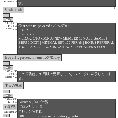
kawatarou さ
す。
ん
Shishimushi
2025/06/09
Chat with us, powered by LiveChat
14:34:06
lovelyさん
LOGIN
Info Terkini:
MERAKTOTO - BONUS NEW MEMBER 10% ALL GAMES |
BBFS 9 DIGIT | MINIMAL BET 100 PERAK | BONUS REFFERAL
TOGEL & SLOT | BONUS CASHACK LIVEGAMES & SLOT
C
love all ... personal memo ...＠?Diary
2025/01/12
この広告は、90日以上更新していないブログに表示していま
00:03:27
alisato さん
す。
本日の有里
2024/09/21
Alisato's ブログ一覧
12:18:51
ブログリンク集
IT戦記
エレホン写真館
amachang さ
ん
URL：http://alisato.web2.jp/diary_photo