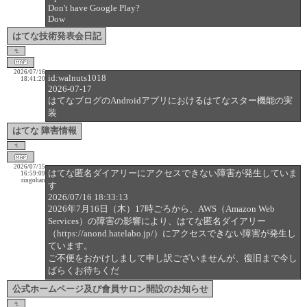
Don't have Google Play?
Dow
はてな技術発表会日記
2026/07/16
id:walnuts1018
18:41:20
2026-07-17
はてなブログのAndroidアプリにおけるはてなスター機能の実
装
はてな 障害情報
2026/07/15
はてな匿名ダイアリーにアクセスできない障害が発生していま
16:59:09
ringohan
す
2026/07/16 18:33:13
2026年7月16日（木）17時ごろから、AWS（Amazon Web
Services）の障害の影響により、はてな匿名ダイアリー
（https://anond.hatelabo.jp/）にアクセスできない障害が発生し
ています。
ご不便をおかけしまして申し訳ございませんが、復旧まで今し
ばらくお待ちくだ
公式ホームページ及び會員サロン開設のお知らせ