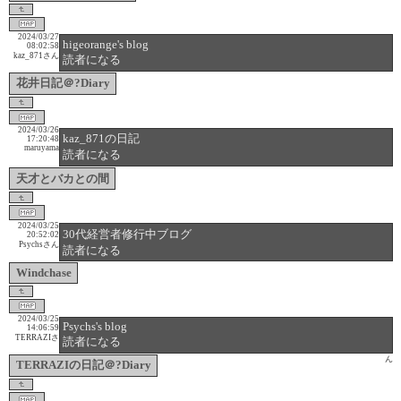
2024/03/27
higeorange's blog
08:02:58
kaz_871さん
読者になる
花井日記＠?Diary
2024/03/26
kaz_871の日記
17:20:48
maruyama
読者になる
天才とバカとの間
2024/03/25
30代経営者修行中ブログ
20:52:02
Psychsさん
読者になる
Windchase
2024/03/25
Psychs's blog
14:06:59
TERRAZIさ
読者になる
ん
TERRAZIの日記＠?Diary