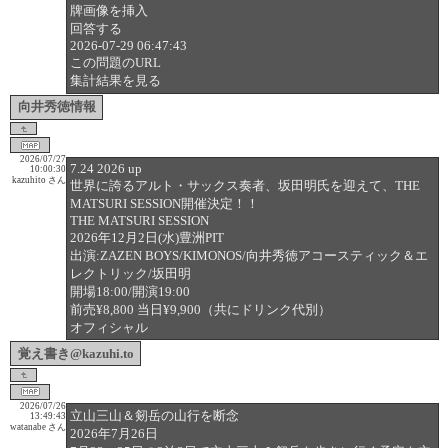
牌画像を挿入
回答する
2026-07-29 06:47:43
この問題のURL
集計結果を見る
向井秀徳情報
2026/07/27
7.24 2026 up
10:00:30
kazuhito さん
世界に誇るアルト・サックス奏者、坂田明氏を迎えて、THE
MATSURI SESSION開催決定！！
THE MATSURI SESSION
2026年12月2日(水)豊洲PIT
出演:ZAZEN BOYS/KIMONOS/向井秀徳アコースティック＆エ
レクトリック/坂田明
開場18:00/開演19:00
前売¥8,800 当日¥9,900（共にドリンク代別）
オフィシャル
覚え書き@kazuhi.to
2026/07/26
立山三山＆剱岳の山行を断念
13:49:43
watanabe さん
2026年7月26日