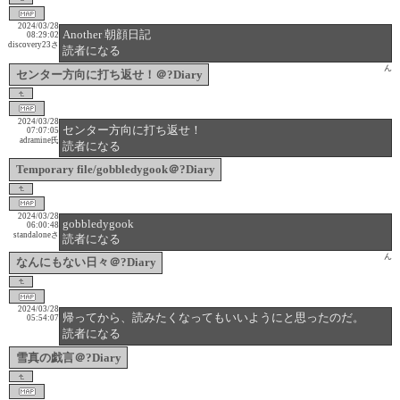
2024/03/28
Another 朝顔日記
08:29:02
discovery23さ
読者になる
ん
センター方向に打ち返せ！＠?Diary
2024/03/28
センター方向に打ち返せ！
07:07:05
adramine氏
読者になる
Temporary file/gobbledygook＠?Diary
2024/03/28
gobbledygook
06:00:48
standaloneさ
読者になる
ん
なんにもない日々＠?Diary
2024/03/28
帰ってから、読みたくなってもいいようにと思ったのだ。
05:54:07
読者になる
雪真の戯言＠?Diary