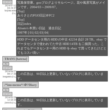
写真保管庫。gooブログよりサルベージ。花や風景写真がメイ
2024/07/12
ンです。2004/03～2009/07。
04:24:37
kojima arata
[Top]
さん
ありさとのFGO日記＠FC2
[Top]
日記index
Alisato's 本買い日誌 過去日記
1997年 [ 01| 02| 03| 04|
HDD データセンタ用の HDD の中古 42234 合計 28 TB。ebay で
データセンタで使われてた中古 HDD 14TB を二個買った。こ
れまでもデータセンター用の HDD を ebay で買ってきたけどと
てもコスパ良い
TRANS [hatena]
2024/04/27
この広告は、90日以上更新していないブログに表示していま
09:17:30
inugamixさん
す。
/*inu-memo*/＠?Diary
2024/03/28
この広告は、90日以上更新していないブログに表示していま
12:50:34
jintrickさん
す。