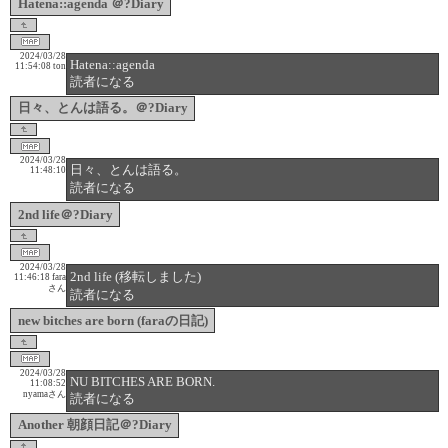
Hatena::agenda ＠?Diary
2024/03/28
Hatena::agenda
11:54:08
ton
読者になる
日々、とんは語る。＠?Diary
2024/03/28
日々、とんは語る。
11:48:10
読者になる
2nd life＠?Diary
2024/03/28
2nd life (移転しました)
11:46:18
fara
さん
読者になる
new bitches are born (faraの日記)
2024/03/28
NU BITCHES ARE BORN.
11:08:52
nyamaさん
読者になる
Another 朝顔日記＠?Diary