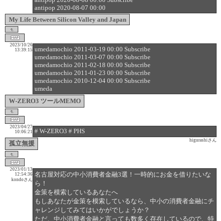
antipop 2020-08-07 00:00
My Life Between Silicon Valley and Japan
2023/10/26
umedamochio 2011-03-19 00:00 Subscribe
13:39:15
umedamochio 2011-03-07 00:00 Subscribe
umedamochio 2011-02-18 00:00 Subscribe
umedamochio 2011-01-23 00:00 Subscribe
umedamochio 2010-12-04 00:00 Subscribe
umeda
W-ZERO3 ツールMEMO
2023/04/27
# W-ZERO3 # PHS
10:06:21
higurashiさん
孤立無援
2023/01/13
名古屋対応の中小消費者金融3選！一時的にお金を借りたいな
12:54:36
kondoさん
ら！
金策を模索しているあなたへ
もしあなたが金策を模索しているなら、中小の消費者金融にチ
ャレンジしてみてはいかがでしょうか？
ただ、中小消費者金融と言っても数多く存在しているので、特