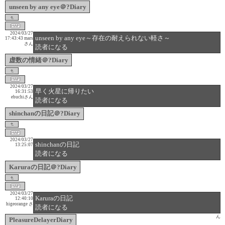
unseen by any eye＠?Diary
2024/03/27
unseen by any eye～存在の耐えられない軽さ～
17:43:43
mars
さん
読者になる
虚数の情緒＠?Diary
2024/03/27
早く火星に帰りたい
16:31:53
ebuchiさん
読者になる
shinchanの日記＠?Diary
2024/03/27
shinchanの日記
13:25:07
読者になる
Karuraの日記＠?Diary
2024/03/27
Karuraの日記
12:40:10
higeorange さ
読者になる
ん
PleasureDelayerDiary