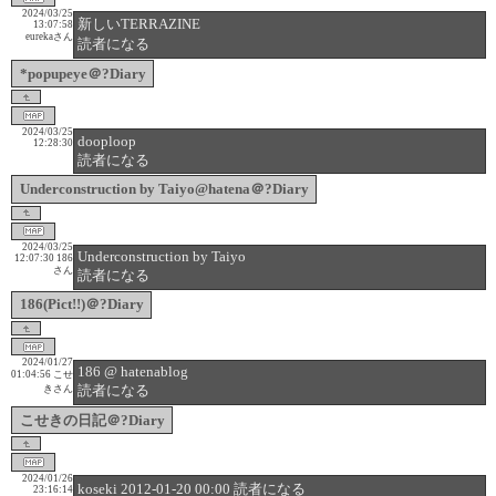
2024/03/25
新しいTERRAZINE
13:07:58
eurekaさん
読者になる
*popupeye＠?Diary
2024/03/25
dooploop
12:28:30
読者になる
Underconstruction by Taiyo@hatena＠?Diary
2024/03/25
Underconstruction by Taiyo
12:07:30
186
さん
読者になる
186(Pict!!)＠?Diary
2024/01/27
186 @ hatenablog
01:04:56
こせ
読者になる
きさん
こせきの日記＠?Diary
2024/01/26
koseki 2012-01-20 00:00 読者になる
23:16:14