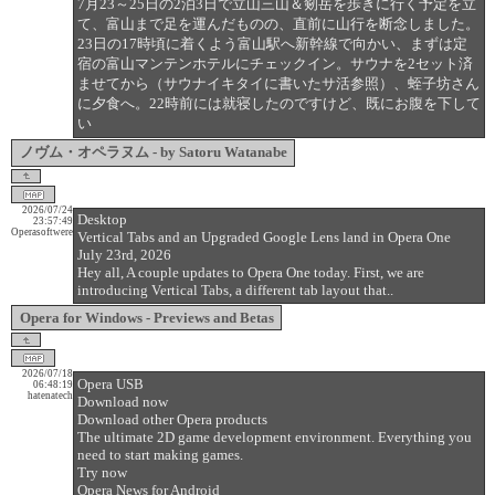
7月23～25日の2泊3日で立山三山＆剱岳を歩きに行く予定を立
て、富山まで足を運んだものの、直前に山行を断念しました。
23日の17時頃に着くよう富山駅へ新幹線で向かい、まずは定
宿の富山マンテンホテルにチェックイン。サウナを2セット済
ませてから（サウナイキタイに書いたサ活参照）、蛭子坊さん
に夕食へ。22時前には就寝したのですけど、既にお腹を下して
い
ノヴム・オペラヌム - by Satoru Watanabe
2026/07/24
Desktop
23:57:49
Operasoftwere
Vertical Tabs and an Upgraded Google Lens land in Opera One
July 23rd, 2026
Hey all, A couple updates to Opera One today. First, we are
introducing Vertical Tabs, a different tab layout that..
Opera for Windows - Previews and Betas
2026/07/18
Opera USB
06:48:19
hatenatech
Download now
Download other Opera products
The ultimate 2D game development environment. Everything you
need to start making games.
Try now
Opera News for Android