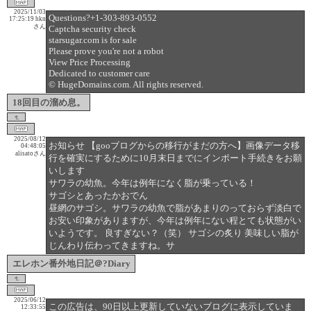
2025/11/03
Questions?+1-303-893-0552
17:25:19
hkn
さん
Captcha security check
starsugar.com is for sale
Please prove you're not a robot
View Price Processing
Dedicated to customer care
© HugeDomains.com. All rights reserved.
18回目の溜め息。
2025/08/12
お知らせ 【gooブログからの移行がまだの方へ】画像データ移
04:48:05
alisatoさん
行を確実にするために10月末日までにインポート手続きをお願
いします
サワラの幼魚。今年は例年になく脂が乗っている！
サゴシとあったかおでん
昼網のサゴシ。サワラの幼魚で脂があまりのっておらず淡白で
お安い印象がありますが、今年は例年にない程とても状態がい
いようです。 良すぎない？（笑） サゴシの炙り 美味しい脂が
じんわり伝わってきますね。サ
エレホン番外地日記＠?Diary
2025/06/12
この広告は、90日以上更新していないブログに表示していま
12:33:55