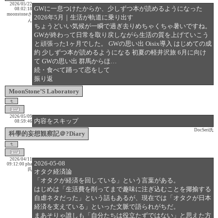
2026/05/22
GWに一息つけたからか、少しずつ本が読めるようになった
08:02:18
moonstoneさ
2026年5月｜生活が軌道に乗り出す
ん
ちょうどいい気候が一瞬で過ぎ去りめちゃくちゃ暑いですね。
GWが終わって日常を取り戻しながら生活の質を上げていこう
と頑張った1ヶ月でした。 GWの思い出 Oisix導入 はじめての成
約 少しずつ本が読めるようになる 初夏の軽井沢旅 6月に向け
て GWの思い出 群馬からほ…
続・食べて踊って恋をして
振り返
MoonStone’S Laboratory
2026/05/09
内容をスキップ
08:59:46
DocSeri氏
科學的妄想観察記＠?Diary
2026/04/11
2026-05-08
09:12:00
pha
氏
オタク経済論
「オタクが経済を回している」という言葉がある。
はじめは「生活費を削ってまで趣味に注ぎ込むことを揶揄する
自虐ネタだった」という話もあるが、現在では「オタクが日本
経済を支えている」といった文脈で語られがちだ。
まあそりゃ誰しも「自分たちは役立たずではない」と思えた方