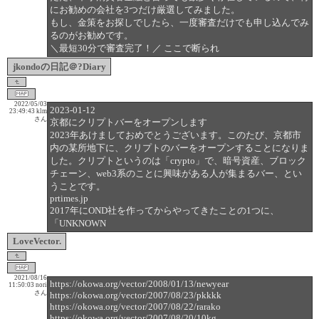
にお勧めの会社を3つだけ厳選してみました。
もし、金策をお探しでしたら、一度審査だけでも申し込んでみ
るのがお勧めです。
＼最短30分で審査完了！／ ここで断られ
jkondoの日記＠?Diary
2022/05/03
2023-01-12
23:49:43
klm
さん
京都にクリプトバーをオープンします
2023年あけましておめでとうございます。このたび、京都市
内の某所地下に、クリプトのバーをオープンすることになりま
した。クリプトというのは「crypto」で、暗号資産、ブロック
チェーン、web3系のことに興味がある人が集まるバー、とい
うことです。
prtimes.jp
2017年にOND社を作ってからやってきたことの1つに、
「UNKNOWN
LoveVector.
2021/08/16
https://okowa.org/vector/2008/01/13/newyear
11:50:03
nori
さん
https://okowa.org/vector/2007/08/23/pkkkk
https://okowa.org/vector/2007/08/22/rarako
https://okowa.org/vector/2007/08/20/10kg