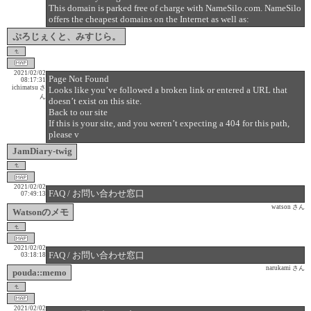
This domain is parked free of charge with NameSilo.com. NameSilo
offers the cheapest domains on the Internet as well as:
ぷろじぇくと、みすじら。
2021/02/02
Page Not Found
08:17:31
ichimatsu さ
Looks like you’ve followed a broken link or entered a URL that
ん
doesn’t exist on this site.
Back to our site
If this is your site, and you weren’t expecting a 404 for this path,
please v
JamDiary-twig
2021/02/02
FAQ / お問い合わせ窓口
07:49:13
watson さん
Watsonのメモ
2021/02/02
FAQ / お問い合わせ窓口
03:18:18
narukami さん
pouda::memo
2021/02/02