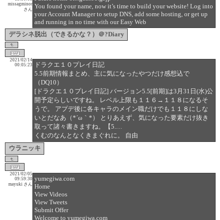
missagminor
You found your name, now it’s time to build your website! Log into
さん
your Account Manager to setup DNS, add some hosting, or get up
and running in no time with our Easy Web
デラシネ脱出（できるかな？）＠?Diary
2021/02/14
ドラクエ１０プレイ日記
00:05:23
5.5前期情報まとめ、主に気になったやつだけ感想込で
（DQ10）
[ドラクエ１０プレイ日記] バージョン5.5[前期]は3月31日(水)公
開予定らしいですね。 レベル上限も１１６→１１８になるそ
うで。 アプデ後に各キャラのメイン職だけでも１１８にしな
いとだなあ（*´ω｀*） とりあえず、気になった要素だけ抜き
取って諸々書きますね。【5.…
くむのなんとなくきまぐれに。 自由
ウラニッキ
2021/02/05
yumegiwa.com
09:59:30
mayuki さん
Home
View Videos
View Tweets
Submit Offer
Welcome to yumegiwa.com