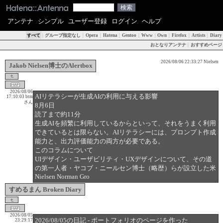
アンテナ
シンプル
ユーザー登録
ログイン
ヘルプ
すべて
|
グループ指定なし
|
Opera
|
Hatena
|
Gentoo
|
Www
|
Own
|
Firefox
|
Artists
|
Diary
おとなりアンテナ
|
おすすめページ
2026/08/06 22:33:27
Nielsen
Jakob Nielsen博士のAlertbox
2026/08/06
AIリテラシーが生成AIの利用に与える影響
17:10:03
btm
さん
8月6日
読了まで約11分
生成AIを頻繁に利用しているからといって、それをうまく利用
できているとは限らない。AIリテラシーには、プロンプト作成
能力と、出力評価能力の両方が必要である。
このコラムについて
UIデザイン・ユーザビリティ・UXデザインについて、その道
の第一人者・ヤコブ・ニールセン博士（略歴）らが設立した米
Nielsen Norman Gro
すめるまん Broken Diary
2026/08/05
2026/08/05の日記 - ポートフォリオのページを作った
23:29:17