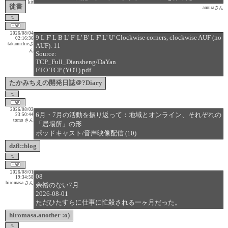
kit
徒書
amuraさん
2026/08/04
9 L F' L B L' F' L' B' L F' L' U' Clockwise corners, clockwise AUF (no
02:16:36
takamichieさ
AUF). 11
ん
Source:
TCP_Full_Diansheng/DaYan
FTO TCP (YOT).pdf
たかみちえの開発日誌＠?Diary
2026/08/02
6月・7月の活動を振り返って：地域とオンライン、それぞれの
23:50:44
tomo さん
「居場所」の形
ポッドキャスト/音声映像配信 (10)
dzfl::blog
2026/08/01
08
19:34:58
hiromasa さん
余裕のない7月
2026-08-01
ただひたすらに仕事に忙殺される一ヶ月だった。
hiromasa.another :o)