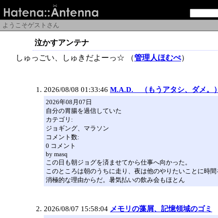
ようこそゲストさん
泣かすアンテナ
しゅっごい、しゅきだよーっ☆ （
管理人ほむぺ
）
2026/08/08 01:33:46
M.A.D. （もうアタシ、ダメ。
2026年08月07日
自分の胃腸を過信していた
カテゴリ:
ジョギング、マラソン
コメント数:
0 コメント
by masq
この日も朝ジョグを済ませてから仕事へ向かった。
このところは朝のうちに走り、夜は他のやりたいことに時間
消極的な理由からだ。暑気払いの飲み会もほとん
2026/08/07 15:58:04
メモリの藻屑、記憶領域のゴミ