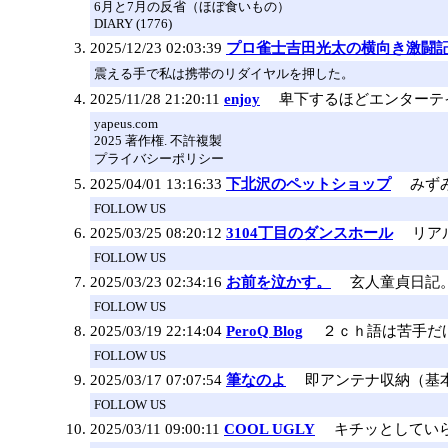
6月と7月の反省（ほぼ食いもの）
DIARY (1776)
2025/12/23 02:03:39
プロ雀士吉田光太の横向き激闘記 - l
震える手で私は携帯のリダイヤルを押した。
2025/11/28 21:20:11
enjoy
卑下するほどエンターテ
yapeus.com
2025 著作権. 不許複製
プライバシーポリシー
2025/04/01 13:16:33
下北沢のペットショップ
みずみ
FOLLOW US
2025/03/25 08:20:12
3104丁目のダンスホール
リアル
FOLLOW US
2025/03/23 02:34:16
お前を泣かす。
玄人童貞日記
FOLLOW US
2025/03/19 22:14:04
PeroQ Blog
２ｃｈ語は苦手だ
FOLLOW US
2025/03/17 07:07:54
筆なのよ
即アンテナ収納（基
FOLLOW US
2025/03/11 09:00:11
COOL UGLY
キチッとしていら