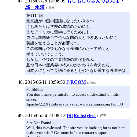
2015/07/28 10:06:09
もしもしＱさんＱさんよ・
邱 永漢
第1114回
北京語が中国の国語になったいきさつ
さしあたりは学校の成績のためにも、
またアメリカに留学に行くためにも、
更には国際舞台で色んな国の人とつきあうためにも
英語を覚えることが必要です。
この傾向は今後もかなり長期にわたって続くと
考えていいでしょう。
しかし、今後の世界情勢の変化を睨み、
且つ日本の産業界の将来のかかわりを考えたら、
日本人にとって英語に優るとも劣らない重要な外国語は
2015/06/11 18:59:50
J-RCOM
Forbidden
You don’t have permission to access /index.html on this
server.
Apache/2.2.9 (Debian) Server at www.kamiura.com Port 80
2015/05/24 23:08:12
[R]Richstyles!
Site Not Found
Well, this is awkward. The site you’re looking for is not here.
Is this your site? Get more info or contact support.