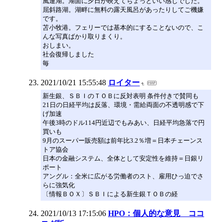
風連湖。湖面に夕日が映えてちょっといい感じでした。
屈斜路湖。湖畔に無料の露天風呂があったりしてご機嫌
です。
苫小牧港。フェリーでは基本的にすることないので、こ
んな写真ばかり取りまくり。
おしまい。
社会復帰しました
毎
2021/10/21 15:55:48
ロイター
新生銀、ＳＢＩのＴＯＢに反対表明 条件付きで賛同も
21日の日経平均は反落、環境・需給両面の不透明感で下
げ加速
午後3時のドル114円近辺でもみあい、日経平均急落で円
買いも
9月のスーパー販売額は前年比3.2％増＝日本チェーンス
トア協会
日本の金融システム、全体として安定性を維持＝日銀リ
ポート
アングル：全米に広がる労働者のスト、雇用ひっ迫でさ
らに強気化
〔情報ＢＯＸ〕ＳＢＩによる新生銀ＴＯＢの経
2021/10/13 17:15:06
HPO：個人的な意見 ココ