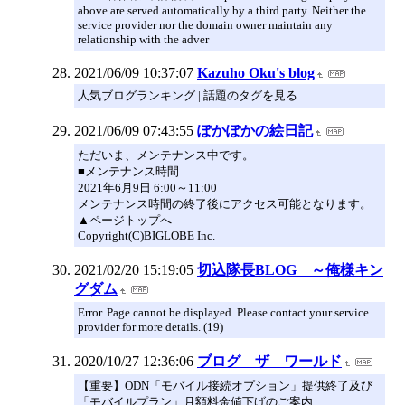
above are served automatically by a third party. Neither the
service provider nor the domain owner maintain any
relationship with the adver
2021/06/09 10:37:07
Kazuho Oku's blog
人気ブログランキング | 話題のタグを見る
2021/06/09 07:43:55
ぽかぽかの絵日記
ただいま、メンテナンス中です。
■メンテナンス時間
2021年6月9日 6:00～11:00
メンテナンス時間の終了後にアクセス可能となります。
▲ページトップへ
Copyright(C)BIGLOBE Inc.
2021/02/20 15:19:05
切込隊長BLOG ～俺様キン
グダム
Error. Page cannot be displayed. Please contact your service
provider for more details. (19)
2020/10/27 12:36:06
ブログ ザ ワールド
【重要】ODN「モバイル接続オプション」提供終了及び
「モバイルプラン」月額料金値下げのご案内