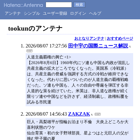
アンテナ
シンプル
ユーザー登録
ログイン
ヘルプ
tookunのアンテナ
おとなりアンテナ
|
おすすめページ
2026/08/07 17:27:56
田中宇の国際ニュース解説
人道主義覇権の興亡 <1>
【2026年8月6日】1960年代にソ連も中国も内政が混乱し
共産主義の拡大どころでなくなった。英国系（冷戦派）
は、共産主義の脅威を強調する方式の冷戦が維持できな
くなった。代わりに思いついたのが人道主義の覇権戦略
だった。ソ連も中国も、人々の自由や尊厳を弾圧する非
人道的な策を続けていた。米英は、非人道な政権が続く
限りソ連や中国などを許さず、経済制裁し、政権転覆を
試みる市民運
2026/08/07 14:56:43
ZAKZAK
巨人・高梨雄平が指輪お泊まり不倫 大炎上どころか大
喜利状態のワケ
仙台育英・初の女子野球部員、星よつはと元巨人の父が
挑む甲子園の夏