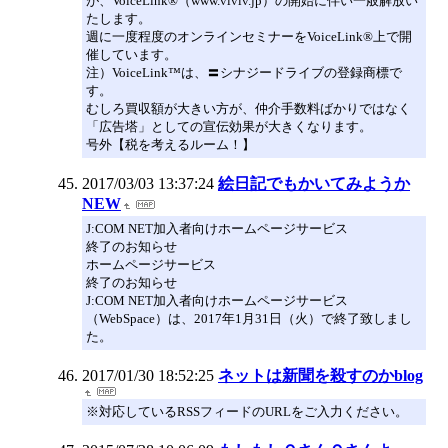
が、VoiceLink®（www.vlvlv.jp）の開始に伴い一般解放い
たします。
週に一度程度のオンラインセミナーをVoiceLink®上で開
催しています。
注）VoiceLink™は、〓シナジードライブの登録商標で
す。
むしろ買収額が大きい方が、仲介手数料ばかりではなく
「広告塔」としての宣伝効果が大きくなります。
号外【税を考えるルーム！】
2017/03/03 13:37:24
絵日記でもかいてみようか
NEW
J:COM NET加入者向けホームページサービス
終了のお知らせ
ホームページサービス
終了のお知らせ
J:COM NET加入者向けホームページサービス
（WebSpace）は、2017年1月31日（火）で終了致しまし
た。
2017/01/30 18:52:25
ネットは新聞を殺すのかblog
※対応しているRSSフィードのURLをご入力ください。