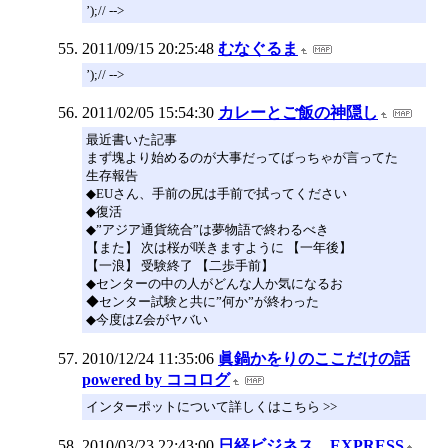
’);// -->
2011/09/15 20:25:48
むなぐるま
’);// -->
2011/02/05 15:54:30
カレーとご飯の神隠し
最近書いた記事
まず塊より始めるのが大事だってばっちゃが言ってた
生存報告
◆EUさん、手前の尻は手前で拭ってください
◆復活
◆”アジア通貨統合”は夢物語で終わるべき
【また】 次は桜が咲きますように 【一年後】
【一浪】 受験終了 【二歩手前】
◆センターの中の人がどんな人か気になるお
◆センター試験と共に”何か”が終わった
◆今度はZ会がヤバい
2010/12/24 11:35:06
眞鍋かをりのここだけの話
powered by ココログ
インターポットについて詳しくはこちら >>
2010/03/23 22:43:00
日経ビジネス EXPRESS