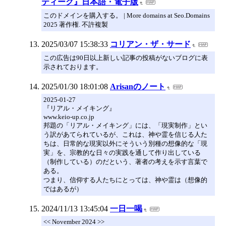
ティーク』日本語・電子版
このドメインを購入する。 | More domains at Seo.Domains
2025 著作権. 不許複製
2025/03/07 15:38:33
コリアン・ザ・サード
この広告は90日以上新しい記事の投稿がないブログに表
示されております。
2025/01/30 18:01:08
Arisanのノート
2025-01-27
『リアル・メイキング』
www.keio-up.co.jp
邦題の「リアル・メイキング」には、「現実制作」とい
う訳があてられているが、これは、神や霊を信じる人た
ちは、日常的な現実以外にそういう別種の想像的な「現
実」を、宗教的な日々の実践を通して作り出している
（制作している）のだという、著者の考えを示す言葉で
ある。
つまり、信仰する人たちにとっては、神や霊は（想像的
ではあるが）
2024/11/13 13:45:04
一日一喝
<< November 2024 >>