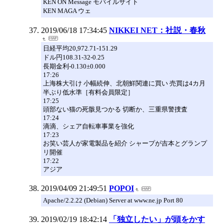
KEN ON Message モバイルサイト
KEN MAGA ウェ
2019/06/18 17:34:45
NIKKEI NET：社説・春秋
日経平均20,972.71-151.29
ドル円108.31-32-0.25
長期金利-0.130±0.000
17:26
上海株大引け 小幅続伸、北朝鮮関連に買い 売買は4カ月
半ぶり低水準［有料会員限定］
17:25
頭部ない猫の死骸見つかる 切断か、三重県警捜査
17:24
滴滴、シェア自転車事業を強化
17:23
お笑い芸人が家電製品を紹介 シャープが吉本とグランプ
リ開催
17:22
アジア
2019/04/09 21:49:51
POPOI
Apache/2.2.22 (Debian) Server at www.ne.jp Port 80
2019/02/19 18:42:14
「独立したい」が頭をかす