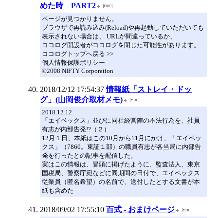
めた時 PART2
ページが見つかりません。
ブラウザで再読み込み(Reload)や再起動していただいても
表示されない場合は、 URLが間違っているか、
ココログ開設者がココログを閉じた可能性があります。
ココログトップへ戻る >>
個人情報保護ポリシー
©2008 NIFTY Corporation
2018/12/12 17:54:37
情報紙「ストレイ・ドッ
グ」(山岡俊介取材メモ)
2018.12.12
「エイベックス」並びに同社経営陣の不法行為を、社員
有志が内部告発!?（２）
12月１日、本紙はこの10月から11月にかけ、「エイベッ
クス」（7860。東証１部）の職員有志が各当局に内部告
発を行ったとの記事を配信した。
実はこの情報は、冒頭に掲げたように、監査法人、東京
国税局、警察庁宛などに同期間の日付で、エイベックス
従業員（匿名希望）の名前で、送付したとする文書が本
紙も含めた
2018/09/02 17:55:10
百式 - おまけページ