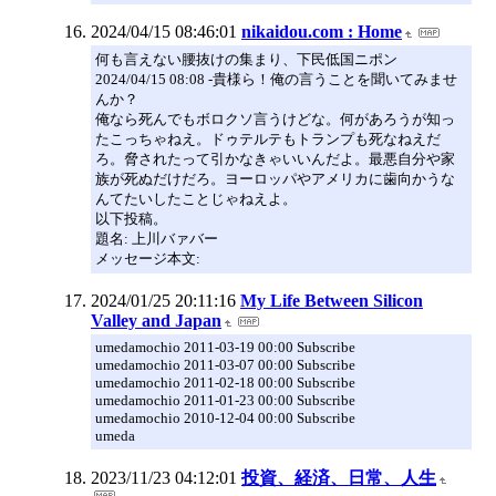
2024/04/15 08:46:01
nikaidou.com : Home
何も言えない腰抜けの集まり、下民低国ニポン
2024/04/15 08:08 -貴様ら！俺の言うことを聞いてみませ
んか？
俺なら死んでもボロクソ言うけどな。何があろうが知っ
たこっちゃねえ。ドゥテルテもトランプも死なねえだ
ろ。脅されたって引かなきゃいいんだよ。最悪自分や家
族が死ぬだけだろ。ヨーロッパやアメリカに歯向かうな
んてたいしたことじゃねえよ。
以下投稿。
題名: 上川バァバー
メッセージ本文:
2024/01/25 20:11:16
My Life Between Silicon
Valley and Japan
umedamochio 2011-03-19 00:00 Subscribe
umedamochio 2011-03-07 00:00 Subscribe
umedamochio 2011-02-18 00:00 Subscribe
umedamochio 2011-01-23 00:00 Subscribe
umedamochio 2010-12-04 00:00 Subscribe
umeda
2023/11/23 04:12:01
投資、経済、日常、人生