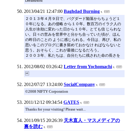
DreamHost
2013/04/21 12:47:00
Baghdad Burning
２０１３年４月９日で、バグダード陥落からちょうど１
０年になる。あの侵略 から１０年。数百万のイラク人の
人生が永劫に変わった日から１０年。とても信 じられな
い。日々の営みを世界中と分かち合っていた頃が、ほん
の昨日のことの ように感じられる。今日は、再び、私の
思いをこのブログに書き留めておかなけ ればならないと
思う。おそらく、これが最後になるだろう。
２００３年、私たちは、自分たちに残された命の長さを
2012/08/02 03:26:42
Letter from Yochomachi

2012/07/27 13:24:00
SocialCompany
©2008 NIFTY Corporation
2011/12/12 09:34:54
GATES
Thanks for your visiting! Please wait...
2011/09/15 20:26:39
天木直人・マスメディアの
裏を読む