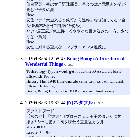
仙台育英・初の女子野球部員、星よつはと元巨人の父が
挑む甲子園の夏
New
安住アナ「大金入ると銀行から連絡」なぜ知ってる？全
英OP桑木2億円で自身に飛び火
Xで中居正広が急上昇 冷ややかな書き込みの一方、少な
くない賞賛
New
女性に対する重大なコンプライアンス違反に
2026/08/04 12:58:43
Boing Boing: A Directory of
Wonderful Things
Technology Type a word, get it back in 50 ASCII art fonts
Ellsworth Toohey
History This 1940 time capsule came with its own windmill
Ellsworth Toohey
Boing Boing Gadgets Get 8TB of secure cloud storag
2026/08/03 19:37:44
[N]ネタフル
ファストフード
【松のや】「“超厚”リブロース and 玉子のタレかつ丼」
厚さ2.5cmに驚き！肉を味わう重量級カツ丼
2026.08.03
Kindleセール