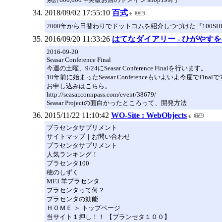
2018/09/02 17:55:10
百式
2000年から日替わりでドットコムを紹介しつづけた『100SHI
2016/09/20 11:33:26
はてなダイアリー - ひがやす
2016-09-20
Seasar Conference Final
今週の土曜、9/24にSeasar Conference Finalを行います。
10年前に始まったSeasar Conferenceもいよいよ今度でFinal
お申し込みはこちら。
http://seasar.connpass.com/event/38679/
Seasar Projectの面白かったところって、開発方法
2015/11/22 11:10:42
WO-Site : WebObjects
プラセンタサプリメント
サイトマップ｜お問い合わせ
プラセンタサプリメント
人気ランキング！
プラセンタ100
穂のしずく
MF3 羊プラセンタ
プラセンタって何？
プラセンタの効能
ＨＯＭＥ ＞ トップページ
当サイト１押し！！ 【プランセタ１００】