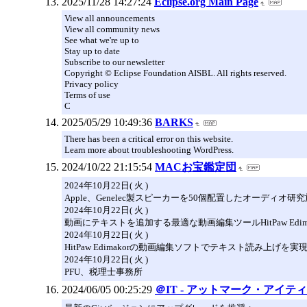
2025/11/28 14:27:24
Eclipse.org Main Page
View all announcements
View all community news
See what we're up to
Stay up to date
Subscribe to our newsletter
Copyright © Eclipse Foundation AISBL. All rights reserved.
Privacy policy
Terms of use
C
2025/05/29 10:49:36
BARKS
There has been a critical error on this website.
Learn more about troubleshooting WordPress.
2024/10/22 21:15:54
MACお宝鑑定団
2024年10月22日( 火 )
Apple、Genelec製スピーカーを50個配置したオーディオ研
2024年10月22日( 火 )
動画にテキストを追加する最適な動画編集ツールHitPaw Edima
2024年10月22日( 火 )
HitPaw Edimakorの動画編集ソフトでテキスト読み上げを実
2024年10月22日( 火 )
PFU、税理士事務所
2024/06/05 00:25:29
＠IT - アットマーク・アイティ