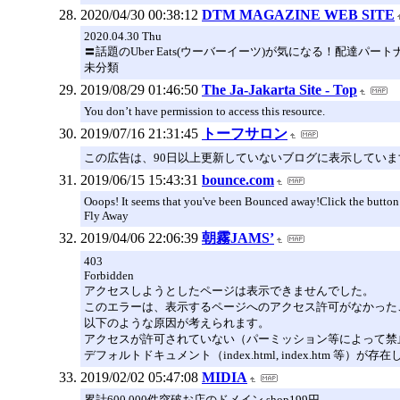
2020/04/30 00:38:12
DTM MAGAZINE WEB SITE
2020.04.30 Thu
〓話題のUber Eats(ウーバーイーツ)が気になる！配達パー
未分類
2019/08/29 01:46:50
The Ja-Jakarta Site - Top
You don’t have permission to access this resource.
2019/07/16 21:31:45
トーフサロン
この広告は、90日以上更新していないブログに表示していま
2019/06/15 15:43:31
bounce.com
Ooops! It seems that you've been Bounced away!Click the button t
Fly Away
2019/04/06 22:06:39
朝霧JAMS’
403
Forbidden
アクセスしようとしたページは表示できませんでした。
このエラーは、表示するページへのアクセス許可がなかった
以下のような原因が考えられます。
アクセスが許可されていない（パーミッション等によって禁
デフォルトドキュメント（index.html, index.htm 等）が存
2019/02/02 05:47:08
MIDIA
累計600,000件突破お店のドメイン.shop199円