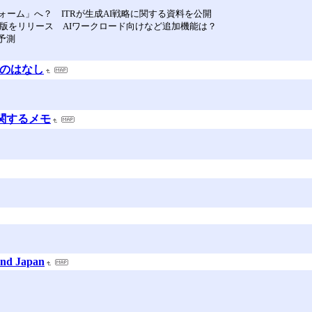
ーム」へ？ ITRが生成AI戦略に関する資料を公開
ックプレビュー版をリリース AIワークロード向けなど追加機能は？
予測
猫のはなし
に関するメモ
and Japan