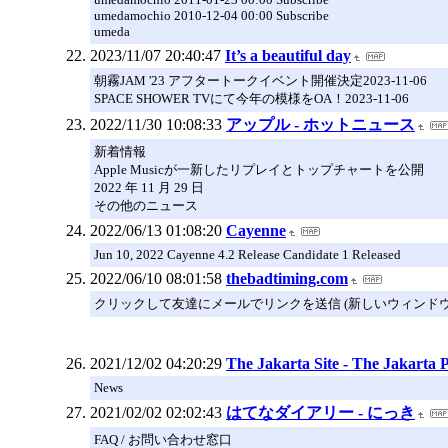
umedamochio 2010-12-04 00:00 Subscribe
umeda
2023/11/07 20:40:47
It’s a beautiful day
朝霧JAM '23 アフタートークイベント開催決定2023-11-06
SPACE SHOWER TVにて今年の模様をOA！2023-11-06
2022/11/30 10:08:33
アップル - ホットニュース
新着情報
Apple Musicが一新したリプレイとトップチャートを公開
2022 年 11 月 29 日
その他のニュース
2022/06/13 01:08:20
Cayenne
Jun 10, 2022 Cayenne 4.2 Release Candidate 1 Released
2022/06/10 08:01:58
thebadtiming.com
クリックして友達にメールでリンクを送信 (新しいウィンドウ
2021/12/02 04:20:29
The Jakarta Site - The Jakarta P
News
2021/02/02 02:02:43
はてなダイアリー - にっき
FAQ / お問い合わせ窓口