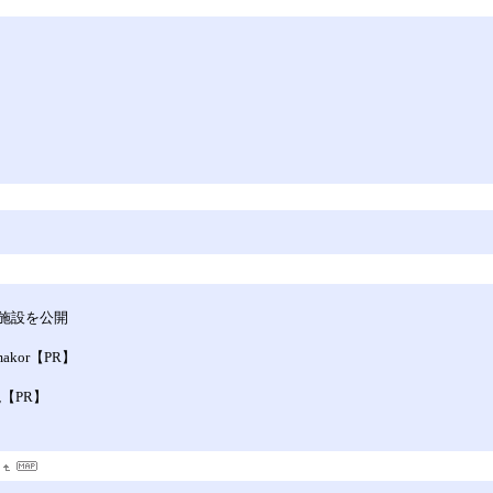
究施設を公開
kor【PR】
現【PR】