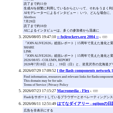
読了まで約11分
生成AIを頻繁に利用しているからといって、それをうまく
AIモデレーターによるインタビュー： いつ、どんな場合に
Alertbox
7月29日
読了まで約16分
AIによるインタビューは、多くの参加者から迅速に
2026/08/05 19:47:10
:: fujirockers.org 2004 ::
『JOIN ALIVE2026』総括レポート｜15周年で見えた進化
SHARE
LINK
『JOIN ALIVE2026』総括レポート｜15周年で見えた進化
2026/08/05 - COLUMN, REPORT
2026年7月18日（土）、19日（日）と、岩見沢市の北海道グ
2026/07/29 17:09:52
[ the flash components network ]
Find information, resources and relevant links for flashcomponent
This domain may be for sale.
Terms of Service | Privacy Policy
2026/07/23 17:15:27
Macromedia - Flex
Flashをサポートしているブラウザーとオペレーティングシステムの最新のリストは
2026/06/11 12:51:49
はてなダイアリー - ogijunの日
広告を非表示にする