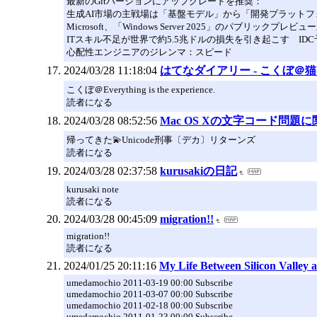
最新のGitバージョンにアップグレードを推奨：
生成AI市場の主戦場は「基盤モデル」から「開発プラットフォ
Microsoft、「Windows Server 2025」のパブリ
ITスキル不足が世界で約5.5兆ドルの損失を引き起こす IDC
心配性エンジニアのジレンマ：スピード
2024/03/28 11:18:04
はてなダイアリー - こくぼ＠
こくぼ＠Everything is the experience.
読者になる
2024/03/28 08:52:56
Mac OS Xの文字コード問題
帰ってきた💫Unicode刑事〔デカ〕リターンズ
読者になる
2024/03/28 02:37:58
kurusakiの日記
kurusaki note
読者になる
2024/03/28 00:45:09
migration!!
migration!!
読者になる
2024/01/25 20:11:16
My Life Between Silicon Valley 
umedamochio 2011-03-19 00:00 Subscribe
umedamochio 2011-03-07 00:00 Subscribe
umedamochio 2011-02-18 00:00 Subscribe
umedamochio 2011-01-23 00:00 Subscribe