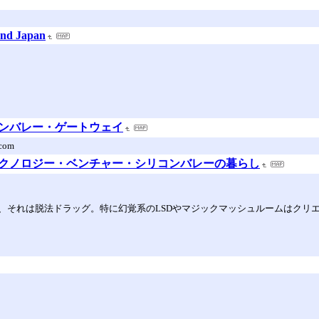
and Japan
ay シリコンバレー・ゲートウェイ
.com
千賀： テクノロジー・ベンチャー・シリコンバレーの暮らし
、それは脱法ドラッグ。特に幻覚系のLSDやマジックマッシュルームはクリ