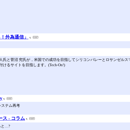
る！外為通信」
人氏と菅沼 究氏が，米国での成功を目指してシリコンバレーとロサンゼルス
サイトを目指します。(Tech-On!)
ey
システム再考
ース - コラム
と…?