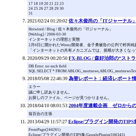
17 18 19 20 21 22 23
24 25 26 27 28 29 30
31
2021/02/24 01:20:02
佐々木俊尚の「ITジャーナル
Hotwired / Blog / 佐々木俊尚の「ITジャーナル」
[Weblog] / 2006-03-30
インターネットの理想と実態
2月6日に開かれたWinny開発者、金子勇被告の公判で村
「インターネットの共有メカニズムでは、規模が大きくなっ
2020/09/29 00:20:50
FX-BLOG / 森好治郎の“ス
DB Error: no such field
SQL:SELECT * FROM ABLOG_morinews,ABLOG_morinewsText L
2018/05/08 22:46:39
為替レポート：経済レポート
エラー
誠に申し訳ありません。
お探しのファイル、ページが見つかりません。
2018/04/10 08:01:53
2004年度連載企画 ゼロか
翁百合の主張
2013/04/29 11:57:27
Eclipse/プラグイン開発のTIP
FrontPage(244261)
Eclipse/プラグイン開発のTIPS集/GooglePlugin(106343)