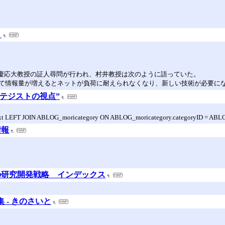
」
井純慶応大教授の証人尋問が行われ、村井教授は次のように語っていた。
て情報量が増えるとネットが負荷に耐えられなくなり、新しい技術が必要に
トラテジストの視点”
EFT JOIN ABLOG_moricategory ON ABLOG_moricategory.categoryID = ABLOG
情報
らの研究開発戦略 インデックス
S集 - きのさいと