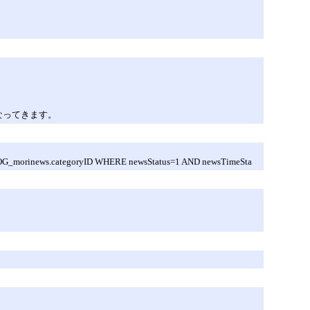
なってきます。
_morinews.categoryID WHERE newsStatus=1 AND newsTimeSta