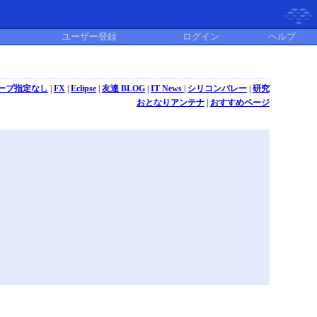
ユーザー登録
ログイン
ヘルプ
ープ指定なし
|
FX
|
Eclipse
|
友達 BLOG
|
IT News
|
シリコンバレー
|
研究
おとなりアンテナ
|
おすすめページ