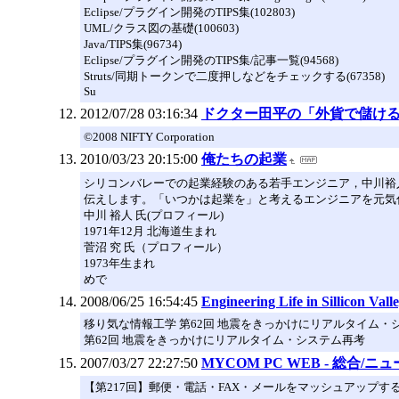
Eclipse/プラグイン開発のTIPS集(102803)
UML/クラス図の基礎(100603)
Java/TIPS集(96734)
Eclipse/プラグイン開発のTIPS集/記事一覧(94568)
Struts/同期トークンで二度押しなどをチェックする(67358)
Su
2012/07/28 03:16:34
ドクター田平の「外貨で儲け
©2008 NIFTY Corporation
2010/03/23 20:15:00
俺たちの起業
シリコンバレーでの起業経験のある若手エンジニア，中川裕
伝えします。「いつかは起業を」と考えるエンジニアを元気付ける
中川 裕人 氏(プロフィール)
1971年12月 北海道生まれ
菅沼 究 氏（プロフィール）
1973年生まれ
めで
2008/06/25 16:54:45
Engineering Life in Sillicon Vall
移り気な情報工学 第62回 地震をきっかけにリアルタイム・
第62回 地震をきっかけにリアルタイム・システム再考
2007/03/27 22:27:50
MYCOM PC WEB - 総合/ニュ
【第217回】郵便・電話・FAX・メールをマッシュアップする