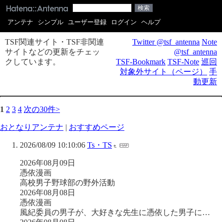
アンテナ
シンプル
ユーザー登録
ログイン
ヘルプ
TSF関連サイト・TSF非関連
Twitter @tsf_antenna
Note
サイトなどの更新をチェッ
@tsf_antenna
クしています。
TSF-Bookmark
TSF-Note
巡回
対象外サイト（ページ）
手
動更新
1
2
3
4
次の30件>
おとなりアンテナ
|
おすすめページ
2026/08/09 10:10:06
Ts・TS
2026年08月09日
憑依漫画
高校男子野球部の野外活動
2026年08月08日
憑依漫画
風紀委員の男子が、大好きな先生に憑依した男子に…