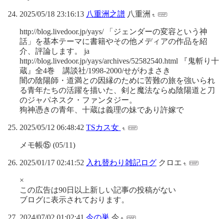
2025/05/18 23:16:13
八重洲之譜
八重洲
http://blog.livedoor.jp/yays/ 「ジェンダーの変容という神
話」を基本テーマに書籍やその他メディアの作品を紹
介、評論します。 ja
http://blog.livedoor.jp/yays/archives/52582540.html 『鬼斬り十
蔵』全4巻 講談社/1998-2000/せがわまさき
闇の陰陽師・道満との因縁のために苦難の旅を強いられ
る青年たちの活躍を描いた、剣と魔法ならぬ陰陽道と刀
のジャパネスク・ファンタジー。
狗神憑きの青年、十蔵は義理の妹であり許嫁で
2025/05/12 06:48:42
TSカス女
メモ帳⑮ (05/11)
2025/01/17 02:41:52
入れ替わり雑記ログ
クロエ
×
この広告は90日以上新しい記事の投稿がない
ブログに表示されております。
2024/07/02 01:02:41
今の巣
今