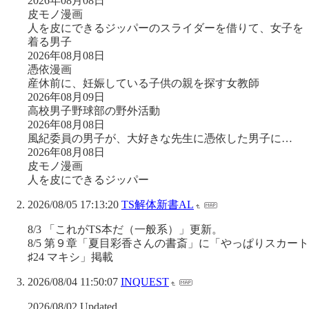
2026年08月08日
皮モノ漫画
人を皮にできるジッパーのスライダーを借りて、女子を
着る男子
2026年08月08日
憑依漫画
産休前に、妊娠している子供の親を探す女教師
2026年08月09日
高校男子野球部の野外活動
2026年08月08日
風紀委員の男子が、大好きな先生に憑依した男子に…
2026年08月08日
皮モノ漫画
人を皮にできるジッパー
2026/08/05 17:13:20
TS解体新書AL
8/3 「これがTS本だ（一般系）」更新。
8/5 第９章「夏目彩香さんの書斎」に「やっぱりスカート
♯24 マキシ」掲載
2026/08/04 11:50:07
INQUEST
2026/08/02 Updated