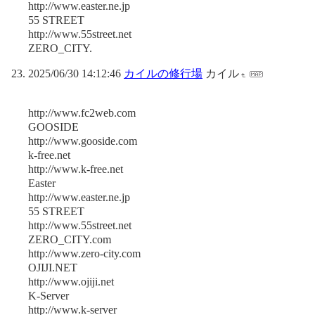
http://www.easter.ne.jp
55 STREET
http://www.55street.net
ZERO_CITY.
2025/06/30 14:12:46
カイルの修行場
カイル
http://www.fc2web.com
GOOSIDE
http://www.gooside.com
k-free.net
http://www.k-free.net
Easter
http://www.easter.ne.jp
55 STREET
http://www.55street.net
ZERO_CITY.com
http://www.zero-city.com
OJIJI.NET
http://www.ojiji.net
K-Server
http://www.k-server