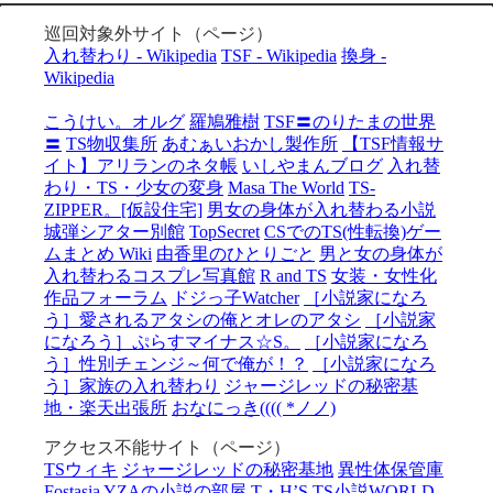
巡回対象外サイト（ページ）
入れ替わり - Wikipedia
TSF - Wikipedia
換身 -
Wikipedia
こうけい。オルグ
羅鳩雅樹
TSF〓のりたまの世界
〓
TS物収集所
あむぁいおかし製作所
【TSF情報サ
イト】アリランのネタ帳
いしやまんブログ
入れ替
わり・TS・少女の変身
Masa The World
TS-
ZIPPER。[仮設住宅]
男女の身体が入れ替わる小説
城弾シアター別館
TopSecret
CSでのTS(性転換)ゲー
ムまとめ Wiki
由香里のひとりごと
男と女の身体が
入れ替わるコスプレ写真館
R and TS
女装・女性化
作品フォーラム
ドジっ子Watcher
［小説家になろ
う］愛されるアタシの俺とオレのアタシ
［小説家
になろう］ぷらすマイナス☆S。
［小説家になろ
う］性別チェンジ～何で俺が！？
［小説家になろ
う］家族の入れ替わり
ジャージレッドの秘密基
地・楽天出張所
おなにっき(((( *ノノ)
アクセス不能サイト（ページ）
TSウィキ
ジャージレッドの秘密基地
異性体保管庫
Fostasia
YZAの小説の部屋
T・H’S TS小説WORLD