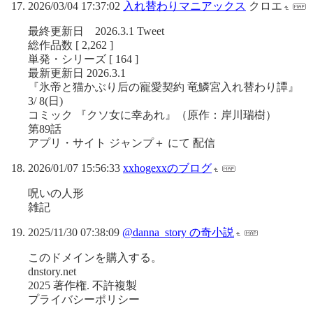
2026/03/04 17:37:02
入れ替わりマニアックス
クロエ
最終更新日 2026.3.1 Tweet
総作品数 [ 2,262 ]
単発・シリーズ [ 164 ]
最新更新日 2026.3.1
『氷帝と猫かぶり后の寵愛契約 竜鱗宮入れ替わり譚』
3/ 8(日)
コミック 『クソ女に幸あれ』（原作：岸川瑞樹）
第89話
アプリ・サイト ジャンプ＋ にて 配信
2026/01/07 15:56:33
xxhogexxのブログ
呪いの人形
雑記
2025/11/30 07:38:09
@danna_story の奇小説
このドメインを購入する。
dnstory.net
2025 著作権. 不許複製
プライバシーポリシー