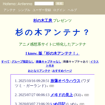
アンテナ
シンプル
ユーザー登録
ログイン
ヘルプ
杉の木工房
プレゼンツ
杉 の 木 ア ン テ ナ ？
アニメ感想系サイトに特化したアンテナ
I know. 版「杉の木アンテナ！」
すべて
|
グループ指定なし
|
画像キャプチャなし
|
画像キャプチャあり
|
イラス
ト付き
おとなりアンテナ
|
おすすめページ
2025/10/16 09:28:51
放蕩オペラハウス
(ワダ
ツミ・ガーランド)
2025/07/27 00:06:13
メヰドの見上
(Xii)
2020/03/07 23:06:20
いぬ日記
(いぬ)