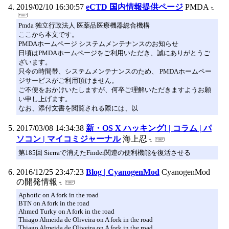
2019/02/10 16:30:57
eCTD 国内情報提供ページ
PMDA
Pmda 独立行政法人 医薬品医療機器総合機構
ここから本文です。
PMDAホームページ システムメンテナンスのお知らせ
日頃はPMDAホームページをご利用いただき、誠にありがとうご
ざいます。
只今の時間帯、システムメンテナンスのため、 PMDAホームペー
ジサービスがご利用頂けません。
ご不便をおかけいたしますが、何卒ご理解いただきますようお願
い申し上げます。
なお、添付文書を閲覧される際には、以
2017/03/08 14:34:38
新・OS X ハッキング! | コラム | パ
ソコン | マイコミジャーナル
海上忍
第185回 Sierraで消えたFinder関連の便利機能を復活させる
2016/12/25 23:47:23
Blog | CyanogenMod
CyanogenMod
の開発情報
Aphotic on A fork in the road
BTN on A fork in the road
Ahmed Turky on A fork in the road
Thiago Almeida de Oliveira on A fork in the road
Thiago Almeida de Oliveira on A fork in the road