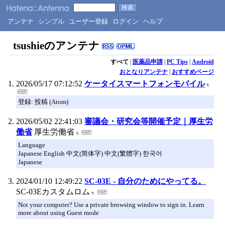
アンテナ
シンプル
ユーザー登録
ログイン
ヘルプ
tsushieのアンテナ
すべて
|
医薬品申請
|
PC Tips
|
Android
おとなりアンテナ
|
おすすめページ
2026/05/17 07:12:52
ケータイスマートフォンモバイル
登録: 投稿 (Atom)
2026/05/02 22:41:03
審議会・研究会等開催予定｜厚生労
働省
厚生労働省
Language
Japanese English 中文(简体字) 中文(繁體字) 한국어
Japanese
2024/01/10 12:49:22
SC-03E - 自分のためにやってる。
SC-03Eカスタムロム
Not your computer? Use a private browsing window to sign in. Learn
more about using Guest mode