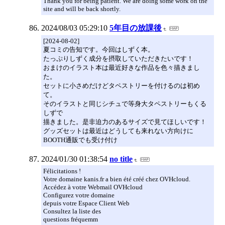
Thank you for being patient. We are doing some work on the
site and will be back shortly.
2024/08/03 05:29:10
5年目の放課後
[2024-08-02]
夏コミの告知です。今回はしずく本。
たっぷりしずく成分を摂取していただきたいです！
おまけのイラスト本は最近好きな作品を色々描きまし
た。
セットに小さめだけどタペストリーを付けるのは初め
て。
そのイラストと同じシチュで等身大タペストリーもくる
しずで
描きました。是非迫力のあるサイズで見てほしいです！
グッズセットは最近はどうしても来れない方向けに
BOOTH通販でも受け付け
2024/01/30 01:38:54
no title
Félicitations !
Votre domaine kanis.fr a bien été créé chez OVHcloud.
Accédez à votre Webmail OVHcloud
Configurez votre domaine
depuis votre Espace Client Web
Consultez la liste des
questions fréquemm