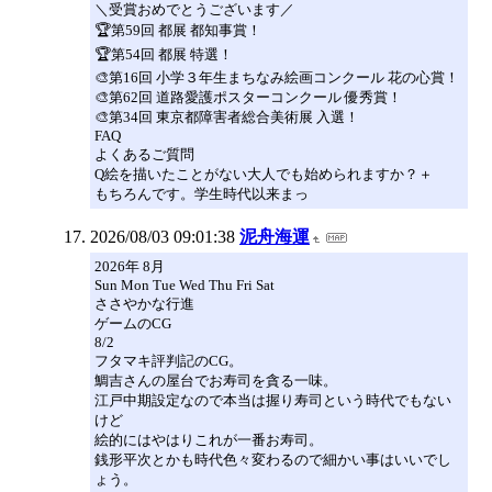
＼受賞おめでとうございます／
🏆第59回 都展 都知事賞！
🏆第54回 都展 特選！
🎨第16回 小学３年生まちなみ絵画コンクール 花の心賞！
🎨第62回 道路愛護ポスターコンクール 優秀賞！
🎨第34回 東京都障害者総合美術展 入選！
FAQ
よくあるご質問
Q絵を描いたことがない大人でも始められますか？＋
もちろんです。学生時代以来まっ
2026/08/03 09:01:38
泥舟海運
2026年 8月
Sun Mon Tue Wed Thu Fri Sat
ささやかな行進
ゲームのCG
8/2
フタマキ評判記のCG。
鯛吉さんの屋台でお寿司を貪る一味。
江戸中期設定なので本当は握り寿司という時代でもない
けど
絵的にはやはりこれが一番お寿司。
銭形平次とかも時代色々変わるので細かい事はいいでし
ょう。