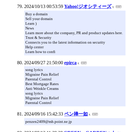
2024/10/13 00:53:59
Yahoo!ジオシティーズ
Buy a domain
Sell your domain
Learn )
News
Learn more about the company, PR and product updates here.
Trust & Security
Connects you to the latest information on security
Help center
Learn how to confi
2024/09/27 21:50:00
epirca
song lyrics
Migraine Pain Relief
Parental Control
Best Mortgage Rates
Anti Wrinkle Creams
song lyrics
Migraine Pain Relief
Parental Control
2024/09/16 15:42:33
ペン禅一如
penzen2409@mh.point.ne.jp