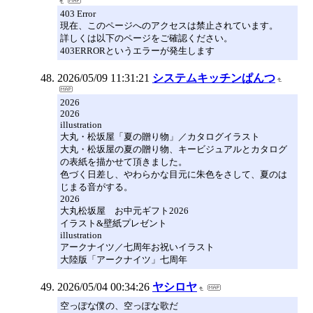
403 Error
現在、このページへのアクセスは禁止されています。
詳しくは以下のページをご確認ください。
403ERRORというエラーが発生します
2026/05/09 11:31:21
システムキッチンぱんつ
2026
2026
illustration
大丸・松坂屋「夏の贈り物」／カタログイラスト
大丸・松坂屋の夏の贈り物、キービジュアルとカタログ
の表紙を描かせて頂きました。
色づく日差し、やわらかな目元に朱色をさして、夏のは
じまる音がする。
2026
大丸松坂屋 お中元ギフト2026
イラスト&壁紙プレゼント
illustration
アークナイツ／七周年お祝いイラスト
大陸版「アークナイツ」七周年
2026/05/04 00:34:26
ヤシロヤ
空っぽな僕の、空っぽな歌だ