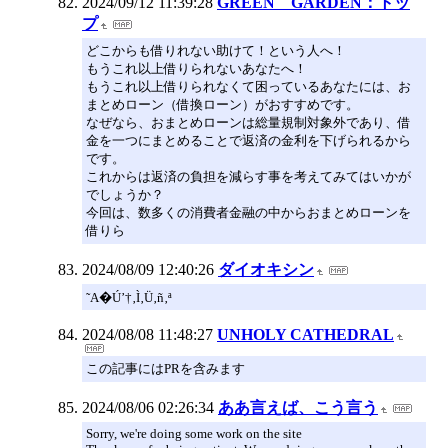
2024/09/12 11:39:28
GREEN GARDEN：トッ
プ
どこからも借りれない助けて！という人へ！
もうこれ以上借りられないあなたへ！
もうこれ以上借りられなくて困っているあなたには、お
まとめローン（借換ローン）がおすすめです。
なぜなら、おまとめローンは総量規制対象外であり、借
金を一つにまとめることで返済の金利を下げられるから
です。
これからは返済の負担を減らす事を考えてみてはいかが
でしょうか？
今回は、数多くの消費者金融の中からおまとめローンを
借りら
2024/08/09 12:40:26
ダイオキシン
˜A�Ú’†‚Ì‚Ü‚ñ‚ª
2024/08/08 11:48:27
UNHOLY CATHEDRAL
この記事にはPRを含みます
2024/08/06 02:26:34
ああ言えば、こう言う
Sorry, we're doing some work on the site