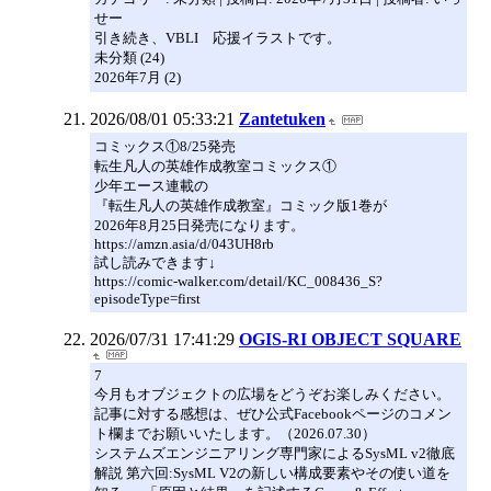
せー
引き続き、VBLI 応援イラストです。
未分類 (24)
2026年7月 (2)
2026/08/01 05:33:21
Zantetuken
コミックス①8/25発売
転生凡人の英雄作成教室コミックス①
少年エース連載の
『転生凡人の英雄作成教室』コミック版1巻が
2026年8月25日発売になります。
https://amzn.asia/d/043UH8rb
試し読みできます↓
https://comic-walker.com/detail/KC_008436_S?
episodeType=first
2026/07/31 17:41:29
OGIS-RI OBJECT SQUARE
7
今月もオブジェクトの広場をどうぞお楽しみください。
記事に対する感想は、ぜひ公式Facebookページのコメン
ト欄までお願いいたします。（2026.07.30）
システムズエンジニアリング専門家によるSysML v2徹底
解説 第六回:SysML V2の新しい構成要素やその使い道を