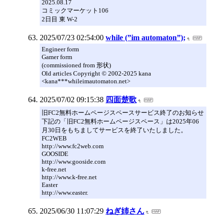
2025.08.17
コミックマーケット106
2日目 東 W-2
2025/07/23 02:54:00
while (”im automaton”);
Engineer form
Gamer form
(commissioned from 形状)
Old articles Copyright © 2002-2025 kana
<kana***whileimautomaton.net>
2025/07/02 09:15:38
四面楚歌
旧FC2無料ホームページスペースサービス終了のお知らせ
下記の「旧FC2無料ホームページスペース」は2025年06
月30日をもちましてサービスを終了いたしました。
FC2WEB
http://www.fc2web.com
GOOSIDE
http://www.gooside.com
k-free.net
http://www.k-free.net
Easter
http://www.easter.
2025/06/30 11:07:29
ねぎ姉さん