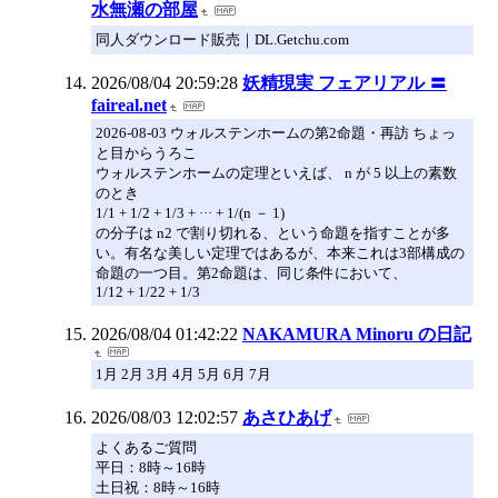
水無瀬の部屋
同人ダウンロード販売｜DL.Getchu.com
2026/08/04 20:59:28
妖精現実 フェアリアル 〓
faireal.net
2026-08-03 ウォルステンホームの第2命題・再訪 ちょっ
と目からうろこ
ウォルステンホームの定理といえば、 n が 5 以上の素数
のとき
1/1 + 1/2 + 1/3 + ··· + 1/(n － 1)
の分子は n2 で割り切れる、という命題を指すことが多
い。有名な美しい定理ではあるが、本来これは3部構成の
命題の一つ目。第2命題は、同じ条件において、
1/12 + 1/22 + 1/3
2026/08/04 01:42:22
NAKAMURA Minoru の日記
1月 2月 3月 4月 5月 6月 7月
2026/08/03 12:02:57
あさひあげ
よくあるご質問
平日：8時～16時
土日祝：8時～16時