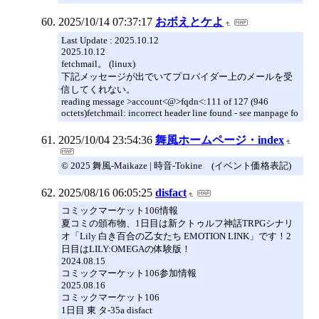
2025/10/14 07:37:17
おボえとケよ
Last Update : 2025.10.12
2025.10.12
fetchmail。 (linux)
下記メッセージが出でいてプロパイダー上のメールを受
信してくれない。
reading message >account<@>fqdn<:111 of 127 (946
octets)fetchmail: incorrect header line found - see manpage fo
2025/10/04 23:54:36
舞風ホームページ・index
© 2025 舞風-Maikaze | 時音-Tokine (イベント価格表記)
2025/08/16 06:05:25
disfact
コミックマーケット106情報
夏コミの頒布物、1日目は新クトゥルフ神話TRPGシナリ
オ「Lily 白き百合の乙女たち EMOTION LINK」です！2
日目はLILY:OMEGAの体験版！
2024.08.15
コミックマーケット106参加情報
2025.08.16
コミックマーケット106
1日目 東 タ-35a disfact