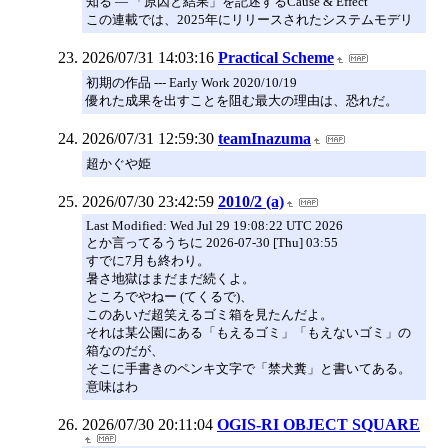
知る ― 「原因と結果」を記述するCause & Effect
この連載では、2025年にリリースされたシステムモデリ
2026/07/31 14:03:16
Practical Scheme
初期の作品 --- Early Work 2020/10/19
優れた成果を出すことを阻む最大の理由は、恐れだ。
2026/07/31 12:59:30
teamInazuma
超かぐや姫
2026/07/30 23:42:59
2010/2 (a)
Last Modified: Wed Jul 29 19:08:22 UTC 2026
とか言ってるうちに 2026-07-30 [Thu] 03:55
すでに7月も終わり。
暑さ地獄はまだまだ続くよ。
ところでやねー (てくるで)、
このあいだ超笑えるゴミ箱を見たんだよ。
それは某公園にある「もえるゴミ」「もえないゴミ」の
箱なのだが、
そこに手書きのペンキ文字で「禁犬糞」と書いてある。
意味はわ
2026/07/30 20:11:04
OGIS-RI OBJECT SQUARE