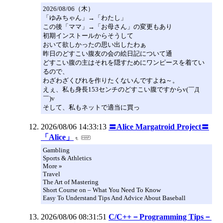
2026/08/06（木）
「ゆみちゃん」→「わたし」
この後「ママ」→「お母さん」の変更もあり
初期インストールからそうして
おいて欲しかったの思い出したわぁ
昨日のどすこい腹友の会の絵日記について通
どすこい腹の主はそれを隠すためにワンピースを着てい
るので、
わざわざくびれを作りたくないんですよね～。
えぇ、私も身長153センチのどすこい腹ですからv(￣Д
￣)v
そして、私もネットで適当に買っ
2026/08/06 14:33:13
〓Alice Margatroid Project〓
「Alice」
Gambling
Sports & Athletics
More »
Travel
The Art of Mastering
Short Course on – What You Need To Know
Easy To Understand Tips And Advice About Baseball
2026/08/06 08:31:51
C/C++－Programming Tips－