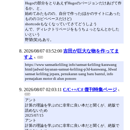
Hugoの部分をとりあえずHugoのバージョンだけあげて作
るか。と、
始めてみたものの、自分で作った(ほかのサイトにあった
もののコピペベースだけど)
shortcodeもなくなっていてさてどうしよう
んで、ディレクトリページをもうちょっとなんとかした
いという
野望(笑)もあり。
2026/08/07 03:52:00
吉田が巨大な物を作ってま
すよ
https://www samsatkeliling info/samsat-keliling-karawang
html/jadwal-layanan-samsat-keliling-p3d-karawang, Jdwal
samsat keliling jepara, penukaran uang baru bantul, info
pemajakan motor di alun ponoro
2026/08/07 02:03:11
C/C++/C# 復刊特集ページ
アント
計算の理論を学ぶのに非常に良い本だと聞くが、絶版で
読めないため
2025/07/15
アント
計算の理論を学ぶのに非常に良い本だと聞くが、絶版で