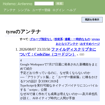
アンテナ
シンプル
ユーザー登録
ログイン
ヘルプ
既読を非表示
tyruのアンテナ
すべて
|
グループ指定なし
|
技術系
|
連載・一時的なもの
|
xtyrux
おとなりアンテナ
|
おすすめページ
2026/08/07 23:33:50
ファイルディスクリプタに
ついて：CodeZine（コードジン）
4
Google Workspaceで7月27日週に発表された新機能をまと
めて紹介
予定どおり作っているのに、なぜ良くならないのか
──「アウトプット脳」と「ユーザー価値脳」に橋をかけ
る3つの設計【CEDEC2026】
TypeScriptを実行可能なネイティブバイナリにコンパイル
する「scriptc」公開
なぜAIで速く作れても成果は増えないのか──及川卓也氏
が説く、AIネイティブ時代に人間が手放