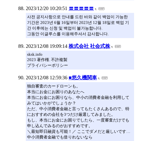
2023/12/20 10:20:51
〓〓〓〓〓
사전 공지사항으로 안내를 드린 바와 같이 백업이 가능한
기간은 2023년 6월 16일부터 2023년 12월 18일로 백업 기
간 이후에는 신청 및 백업이 불가능합니다.
그동안 이글루스를 이용해주셔서 감사합니다.
2023/12/08 19:09:14
株式会社 社会式株
sksk.info
2023 著作権. 不許複製
プライバシーポリシー
2023/12/08 12:59:36
■悠久機関車
独自審査のカードローンも。
本当にお金にお困りのあなたへ
本当にお金にお困りなら、中小の消費者金融を利用して
みてはいかがでしょうか？
ただ、中小消費者金融と言ってもたくさんあるので、特
におすすめの会社を3つだけ厳選してみました。
もし、本当にお金にお困りでしたら、一度審査だけでも
申し込んでみるのがおすすめです。
＼最短即日融資も可能！／ ここでダメだと厳しいです…
中小消費者金融でも借りれないなら