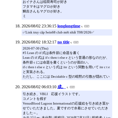
おイナさんは稲荷寿司が好き
フタマキはマグロが好き
鯛吉さんもマグロが好き。
ミ
2026/08/02 23:36:15
longlongtime
✅Link truy cập Iwin68 club mới nhất T08/2026✅
2026/08/02 18:32:17
no title
2026-07-30 (Thu)
#5 Lean の if 式は条件節に命題を書く
Lean の if 式は if c then t else e という普通の形なのだが、
条件節 c には命題を書くというのが面白い。
if c then t else e という式は ite という関数を用いて ite c t e
と実装される。
ただし、ここには Decidable c 型の暗黙の引数が隠れてい
2026/08/02 06:03:10
成。
引き続き、VBLI 応援イラストです。
コメントを残す
VenusBlood Lagoon Internationalの応援絵を引き続き置か
せていただきました。夏ですので水着にさせていただき
ました～。
カテゴリー: 未分類 | 投稿日: 2026年7月31日 | 投稿者: いっ