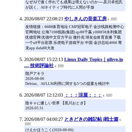
なぜAIで速く作れても成果は増えないのか──及川卓也氏
が説く、AIネイティブ時代に人間が手放
2026/08/07 22:08:23
やしきんの音楽工房
友情链接：6686体育地址 CMP冠军电子 金沙线路检测中心
官网地址 公海7108线路(集团) qy88千嬴 yl88858永利集团
优德官网 优德中文官方平台 微扑克 球友会体育直播 下载
一个u9平台彩票 乐虎电子游戏平台 中国·金沙总站4066 尊
龙app dafa88大发
2026/08/07 15:22:13
Linux Daily Topics｜gihyo.jp
… 技術評論社
階戸アキラ
2026-08-06
Debian⁠⁠、AI/LLM利用に関する5つの提案を検討中
2026/08/07 12:12:03
：：：涼屋：：：
陰キャに優しい世界 【黒川おとぎ】
2026.05.31
2026/08/07 04:00:27
ときどきの雑記帖 i戦士篇
けえかほうこく(2026-08-06)