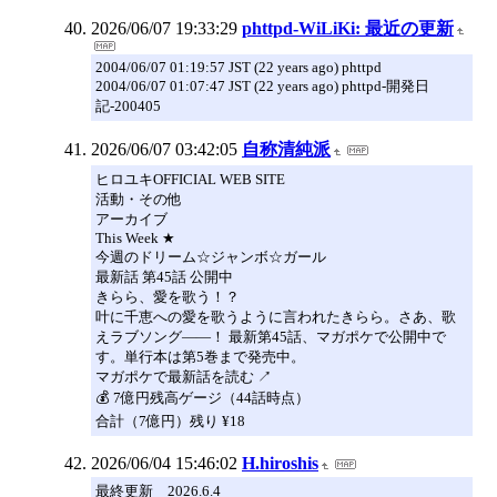
2026/06/07 19:33:29
phttpd-WiLiKi: 最近の更新
2004/06/07 01:19:57 JST (22 years ago) phttpd
2004/06/07 01:07:47 JST (22 years ago) phttpd-開発日
記-200405
2026/06/07 03:42:05
自称清純派
ヒロユキOFFICIAL WEB SITE
活動・その他
アーカイブ
This Week ★
今週のドリーム☆ジャンボ☆ガール
最新話 第45話 公開中
きらら、愛を歌う！？
叶に千恵への愛を歌うように言われたきらら。さあ、歌
えラブソング——！ 最新第45話、マガポケで公開中で
す。単行本は第5巻まで発売中。
マガポケで最新話を読む ↗
💰 7億円残高ゲージ（44話時点）
合計（7億円）残り ¥18
2026/06/04 15:46:02
H.hiroshis
最終更新 2026.6.4