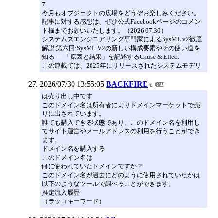
7
今月もオブジェクトの広場をどうぞお楽しみください。
記事に対する感想は、ぜひ公式Facebookページのコメン
ト欄までお願いいたします。（2026.07.30）
システムズエンジニアリング専門家によるSysML v2徹底
解説 第六回:SysML V2の新しい構成要素やその使い道を
知る ― 「原因と結果」を記述するCause & Effect
この連載では、2025年にリリースされたシステムモデリ
2026/07/30 13:55:05
BACKFIRE
は売り出し中です
このドメイン名は所有者によりドメインマーケットで売
りに出されています。
誰でも購入できる状態であり、このドメイン名を利用し
てサイト運営やメールアドレスの利用を行うことができ
ます。
ドメイン名を購入する
このドメイン名は
何に使われていたドメインですか？
このドメイン名が過去にどのように使用されていたかは
以下のようなツールで調べることができます。
推定流入履歴
（ラッコキーワード）