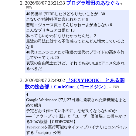
2026/08/07 23:21:33
プログラ増田のあなぐら
40代後半でFIREしたけどやりたいことが.. 30
こないだ精神科医に言われたこと 9
悲報：ジュース買ってんじゃねーよが通じない 6
こんなプリキュアは嫌だ 13
私ってちいかわになりたかったんだ。 2
最近の司法に対する不信感ってどんどん増大しているよ
な 8
40代ITエンジニアだが俺達の世代のプライドの高さを許
してやってくれ 20
表現の自由戦士だけど、それでもみい山はアニメ化され
るべきだ
2026/08/07 22:49:02
「SEXYHOOK」 とある関
数の接合部：CodeZine（コードジン）
4
Google Workspaceで7月27日週に発表された新機能をまと
めて紹介
予定どおり作っているのに、なぜ良くならないのか
──「アウトプット脳」と「ユーザー価値脳」に橋をかけ
る3つの設計【CEDEC2026】
TypeScriptを実行可能なネイティブバイナリにコンパイル
する「scriptc」公開