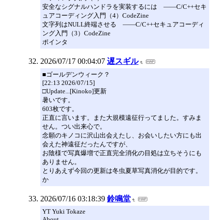
安全なシグナルハンドラを実装するには ――C/C++セキ
ュアコーディング入門（4）CodeZine
文字列はNULL終端させる ――C/C++セキュアコーディ
ング入門（3）CodeZine
ポインタ
2026/07/17 00:04:07
遅スギル
■ゴールデンウィーク？
[22:13 2026/07/15]
□Update...[Kinoko]更新
暑いです。
603枚です。
正直に言います。また大規模遠征行ってました。すみま
せん。つい出来心で。
念願のキノコに沢山出会えたし、お会いしたい方にも出
会えた神遠征だったんですが、
お陰様で写真爆増で正直完全消化の目処は立ちそうにも
ありません。
とりあえず今回の更新は冬虫夏草写真消化が目的です。
か
2026/07/16 03:18:39
鈴鳴堂
YT Yuki Tokaze
About