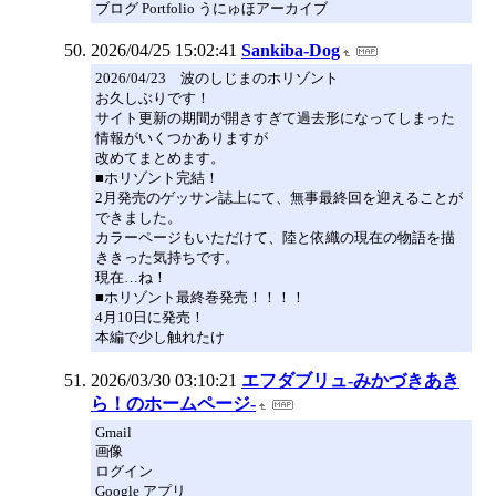
ブログ Portfolio うにゅほアーカイブ
2026/04/25 15:02:41
Sankiba-Dog
2026/04/23 波のしじまのホリゾント
お久しぶりです！
サイト更新の期間が開きすぎて過去形になってしまった
情報がいくつかありますが
改めてまとめます。
■ホリゾント完結！
2月発売のゲッサン誌上にて、無事最終回を迎えることが
できました。
カラーページもいただけて、陸と依織の現在の物語を描
ききった気持ちです。
現在…ね！
■ホリゾント最終巻発売！！！！
4月10日に発売！
本編で少し触れたけ
2026/03/30 03:10:21
エフダブリュ-みかづきあき
ら！のホームページ-
Gmail
画像
ログイン
Google アプリ