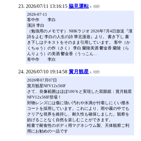
2026/07/11 13:16:15
脇見運転
2026-07-11
客中作 李白
漢詩 李白
（勉強用のメモです） NHKラジオ 2026年7月4日放送『漢
詩をよむ 李白の人生の詩 華北漫遊』より。 書き下し 書
き下しはテキストをそのまま引用しています。 客中（か
くちゅう）の作（さく） 李白 蘭陵美酒 鬱金香 蘭陵（ら
んりょう）の美酒 鬱金香（うっこん…
客中作 李白
2026/07/10 19:14:58
賞月観星
2026年07月07日
賞月観星NFV12x56IF
さて、良像範囲はほぼ100％と実現した双眼鏡：賞月観星
NFV12x56IF登場！
対物レンズには傷に強い汚れや水滴が付着しにくい撥水
コートを採用しています。これにより、雨や霧の中でも
クリアな視界を維持し、耐久性も確保しました。観察を
妨げることなく自然を楽しむことができます。
軽量で耐食性のボディ用マグネシウム製、天体観察ご利
用にお勧めの一品です