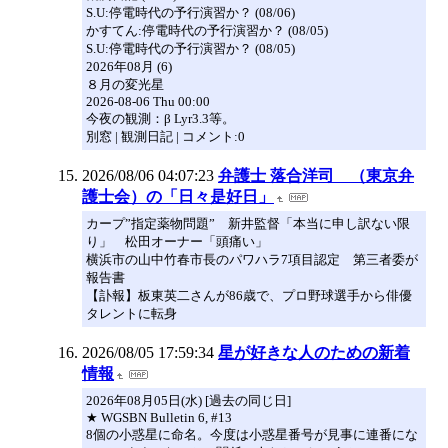
S.U:停電時代の予行演習か？ (08/06)
かすてん:停電時代の予行演習か？ (08/05)
S.U:停電時代の予行演習か？ (08/05)
2026年08月 (6)
８月の変光星
2026-08-06 Thu 00:00
今夜の観測：β Lyr3.3等。
別窓 | 観測日記 | コメント:0
2026/08/06 04:07:23
弁護士 落合洋司 （東京弁
護士会）の「日々是好日」
カープ”指定薬物問題” 新井監督「本当に申し訳ない限
り」 松田オーナー「頭痛い」
横浜市の山中竹春市長のパワハラ7項目認定 第三者委が
報告書
【訃報】板東英二さんが86歳で、プロ野球選手から俳優
タレントに転身
2026/08/05 17:59:34
星が好きな人のための新着
情報
2026年08月05日(水) [過去の同じ日]
★ WGSBN Bulletin 6, #13
8個の小惑星に命名。今度は小惑星番号が見事に連番にな