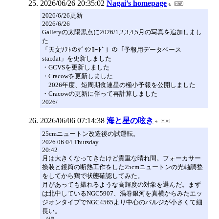
2026/06/26 20:35:02
Nagai’s homepage
2026/6/26更新
2026/6/26
Galleryの太陽黒点に2026/1,2,3,4,5月の写真を追加しまし
た
「天文ｿﾌﾄのﾀﾞｳﾝﾛｰﾄﾞ」の「予報用データベース
star.dat」を更新しました
・GCVSを更新しました
・Cracowを更新しました
2026年度、短周期食連星の極小予報を公開しました
・Cracowの更新に伴って再計算しました
2026/
2026/06/06 07:14:38
海と星の呟き
25cmニュートン改造後の試運転。
2026.06.04 Thursday
20:42
月は大きくなってきたけど貴重な晴れ間。フォーカサー
換装と鏡筒の断熱工作をした25cmニュートンの光軸調整
をしてから鶏で状態確認してみた。
月があっても撮れるような高輝度の対象を選んだ。まず
は北中しているNGC5907、渦巻銀河を真横からみたエッ
ジオンタイプでNGC4565より中心のバルジが小さくて細
長い。