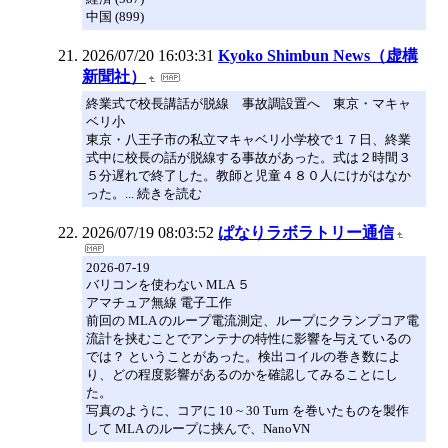
中国 (899)
2026/07/20 16:03:31
Kyoko Shimbun News（虚構
新聞社）
終業式で校長講話が脱線 事故調設置へ 東京・マキャ
ベリ小
東京・八王子市の私立マキャベリ小学校で１７日、終業
式中に校長の話が脱線する事故があった。式は２時間３
５分遅れで終了した。教師と児童４８０人にけがはなか
った。... 続きを読む
2026/07/19 08:03:52
ぱなりラボラトリー通信
2026-07-19
バリコンを使わない MLA ５
アマチュア無線 電子工作
前回の MLA のループ電流測定、ループにクランプコア電
流計を挟むことでアンテナの特性に影響を与えているの
では？ ということがあった。検出コイルの巻き数によ
り、どの程度影響があるのかを確認してみることにし
た。
写真のように、コアに 10 ~ 30 Turn を巻いたものを製作
して MLA のループに挟んで、NanoVN