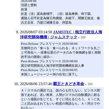
2026-08-06
項梁と楚制
前漢
於是（項）梁為會稽守、（項）籍為裨將、徇下縣。
廣陵人召平於是為陳王徇廣陵、未能下。聞陳王敗走、秦
兵又且至、乃渡江矯陳王命、拝梁為
2026/08/07 03:14:58
JAMSTEC | 独立行政法人海
洋研究開発機構 | ジャムステック
Press Release プレスリリース 2026/08/06
生物同士の「食べる・食べられる」ネットワークを丸ご
と可視化へ ―栄養位置のデータのみで食物網を描く画期
的手法の開発に成功―
Press Release プレスリリース 2026/08/06
国立研究開発法人海洋研究開発機構役員人事
Press Release プレスリリース 2026/08/05
米国ニュージャージー州の住宅に落下し
2026/08/06 23:57:46
覇王ときどき革命
ＡＩスマホの通訳では、誰の心も打たない。ビジネス関
係であれば、近い将来、人間がスマホの自動通訳に頼る
という場面が生じても、すぐに消えるだろう。ＡＩに丸
ごと読み込まれてもいい程度の商談なら、ＡＩ同士でや
ればいい。