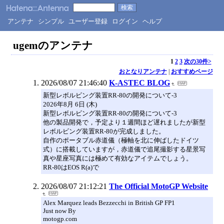
アンテナ
シンプル
ユーザー登録
ログイン
ヘルプ
ugemのアンテナ
1
2
3
次の30件>
おとなりアンテナ
|
おすすめページ
2026/08/07 21:46:40
K-ASTEC BLOG
新型レボルビング装置RR-80の開発について-3
2026年8月 6日 (木)
新型レボルビング装置RR-80の開発について-3
他の製品開発で，予定より１週間ほど遅れましたが新型
レボルビング装置RR-80が完成しました。
自作のポータブル赤道儀（極軸を北に伸ばしたドイツ
式）に搭載していますが，赤道儀で追尾撮影する星景写
真や星座写真には極めて有効なアイテムでしょう。
RR-80はEOS R(a)で
2026/08/07 21:12:21
The Official MotoGP Website
Alex Marquez leads Bezzecchi in British GP FP1
Just now By
motogp.com