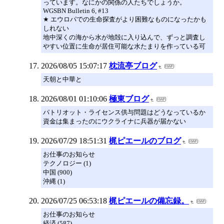
っています。なにかの関係の人たちでしょうか。
WGSBN Bulletin 6, #13
★ エウロパでの生命探査がより困難なものになったかも
しれない
地中深くの海から水が地殻に入り込んで、ずっと調査し
やすい位置に生命が居住可能な水たまりを作っている可
2026/08/05 15:07:17
枕流亭ブログ
天朝と中華と
2026/08/01 01:10:06
極東ブログ
パトリオット・ライセンス供与問題はどうなっているか
資金は集まったのにウクライナに兵器が届かない
2026/07/29 18:51:31
梶ピエールのブログ
お仕事のお知らせ
テクノロジー (1)
中国 (900)
沖縄 (1)
2026/07/25 06:53:18
梶ピエールの備忘録。
お仕事のお知らせ
経済 (587)