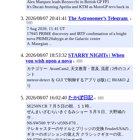
Alex Marquez leads Bezzecchi in British GP FP1
It's Ducati fronting Aprilia and KTM as MotoGP revs back in
2026/08/07 20:41:41
The Astronomer’s Telegram
7 Aug 2026; 11:41 UT
17945 PRIME discovery and IRTF confirmation of a bright
nova PRIME26ahygn at the Galactic center
A. Masegian ...
2026/08/07 18:53:32
STARRY NIGHTs | When
you wish upon a nova
カテゴリー: AtomCam2, 天文教育・普及, 流星 | 2件のコメ
ント
meteor-detect を GUI で制御するアプリ (β版) に IMAKO よ
り
2026/08/07 16:02:40
たかぼ日記
SE250N CR ７月５日の朝、１１時...
ぜんまいざむらいきぐるみショー ５月５日、大野城の
サ...
NS-SW500 ヤマハのNS-F70...
テレキャスターのサドルとブリッジの交換 FenderUSAの...
ギターのポジションの覚え方 クラシックギターの弦...
NS-F700 ヤマハのスピーカーN...