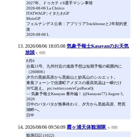
2027年、ドゥカティ6選手マシン事情
2026-08-06 La Chirico
ITATWAGP | イタたわGP
MotoGP
フェルナンデス公表：アプリリアTrackhouseと2年契約更
改
2026-08-06 L
2026/08/06 18:05:08
気象予報士Kasayanのお天気
放談
8月6
台風13号、九州付近の進路予想は短期予報の範囲内に
（260806）
夕方の黒姫高原から黒姫山と妙高山のシルエット。
東風フェーンで信濃町アメダスの最高気温は一瞬だけ
30℃超え。 pic.twitter.com/eCpzRacaOj
— 気象予報士Kasayan 番外編！ (@kasayan77) August 5,
2026
日中のバタバタが無事終わり、夕方から黒姫高原、野尻
湖畔へ。
日中
2026/08/06 09:56:09
霞ヶ浦天体観測隊
観測日記 (1022)