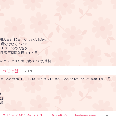
の日） 15日、いよいよBaby...
鰤ではなくてハマ...
１３日間の入院を...
目 帝王切開前日（１４日）
パン アメリカで食べていた薄切...
ぺごっぱ！
6
≪ 12345678910111213141516171819202122232425262728293031≫09月
5
 22
 29
ろじっくぱらだいす(Logic Paradise) ～logipara.com～