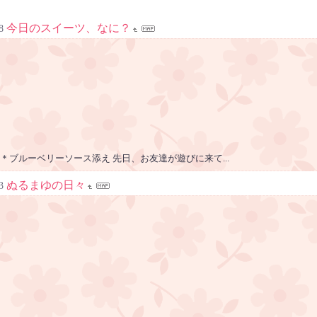
今日のスイーツ、なに？
8
＊ブルーベリーソース添え 先日、お友達が遊びに来て...
ぬるまゆの日々
3