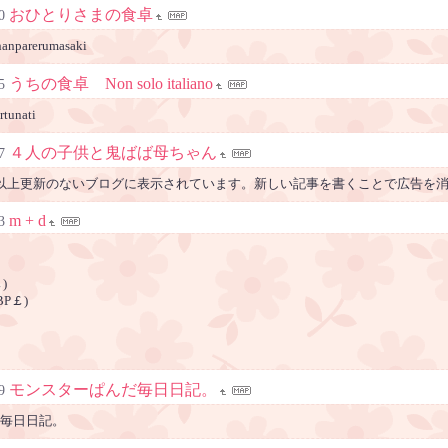
おひとりさまの食卓
0
parerumasaki
うちの食卓 Non solo italiano
5
tunati
４人の子供と鬼ばば母ちゃん
7
以上更新のないブログに表示されています。新しい記事を書くことで広告を
m + d
3
￡)
GBP￡)
モンスターぱんだ毎日日記。
9
毎日日記。