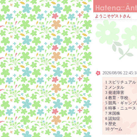
ようこそゲストさん
2026/08/06 22:45:1
1 スピリチュアル
2 メンタル
3 発達障害
4 教育・学校
5 競馬・ギャンブ
6 時事・ニュース
7 米国株
8 認知症
9 歴史
10 ゲーム