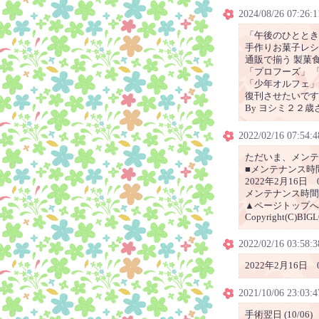
2024/08/26 07:26:1
「午後のひととき
手作りお菓子レシ
通販で揃う 製菓食材
「プロフーズ」 
「少年オルフェ」
復刊させたいです
By ヨシミ２２歳
2022/02/16 07:54:4
ただいま、メンテ
■メンテナンス時
2022年2月16日 0
メンテナンス時間
▲ページトップへ
Copyright(C)BIGL
2022/02/16 03:58:3
2022年2月16日 0
2021/10/06 23:03:4
手術翌日 (10/06)