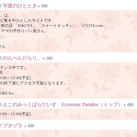
午後のひととき
1
」は、
ピ集を中心としたサイトです。
の店 「KIKUYA」 「スイートキッチン」 「572310.com」
「ママの手作りパン屋さん」
さん
のんべんだらり。
8
ナンス中です。
間
:00～15:00(予定)
の終了後にアクセス可能となります。
OBE Inc.
えこのみっくぱらだいす Economic Paradise（トップ）
8
:00～15:00(予定)
ブタヅラ
7