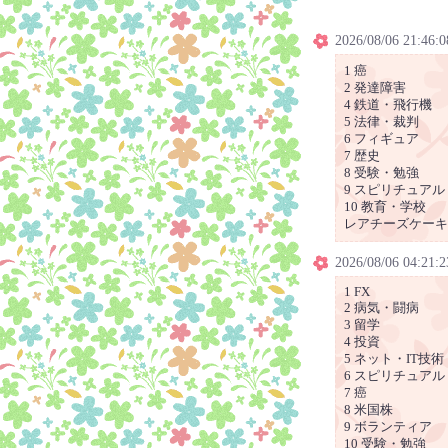
2026/08/06 21:46:0
1 癌
2 発達障害
4 鉄道・飛行機
5 法律・裁判
6 フィギュア
7 歴史
8 受験・勉強
9 スピリチュアル
10 教育・学校
レアチーズケーキ
2026/08/06 04:21:2
1 FX
2 病気・闘病
3 留学
4 投資
5 ネット・IT技術
6 スピリチュアル
7 癌
8 米国株
9 ボランティア
10 受験・勉強