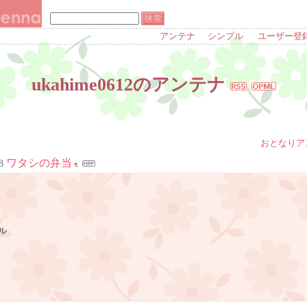
アンテナ
シンプル
ユーザー登
ukahime0612のアンテナ
おとなりア
ワタシの弁当
8
ル