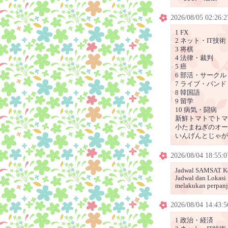
2026/08/05 02:26:2
1 FX
2 ネット・IT技術
3 将棋
4 法律・裁判
5 癌
6 部活・サークル
7 ライブ・バンド
8 韓国語
9 留学
10 病気・闘病
新鮮トマトでトマト
小たまねぎのオーブ
いんげんとじゃが
2026/08/04 18:55:0
Jadwal SAMSAT Kel
Jadwal dan Lokasi
melakukan perpanja
2026/08/04 14:43:5
1 政治・経済