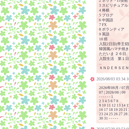
2 ネット・IT技術
3 スピリチュアル
4 将棋
5 ブログ
6 中国語
7 FX
8 ボランティア
9 英語
10 癌
入院2日目(帝王切開
韓国風ハマチ焼き 
ただいま ２６日、
入院生活 第１日
...
ＡＮＤＥＲＳＥＮの
2026/08/03 03:34:1
2026年08月 / 07月
07 | 2026/08 | 09
- - - - - - 1
2 3 4 5 6 7 8
9 10 11 12 13 14 1
16 17 18 19 20 21
23 24 25 26 27 28
30 31 - - - - -