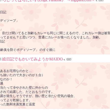
5
日記
ディソープ」
」
、音だけ聞いてると加齢もカレーも同じに聞こえるので、これカレー側は被
ってません？と思いつつ、普通にカレーが食べたくなりました。加齢。
 日記
「加齢臭を防ぐボディソープ」 のすぐ後に
絵日記でもかいてみようかMAIDO
3
あるお宅用なのかと…
ち抜いたので大きいのが１台）
なのか！
通
当たって冷やされた壁に外からの
されて結露した、だとおもうのです。
露が発生しそうですが、熱い壁と冷たい空気の場合、
ってより乾燥します。
った飽和水蒸気量と温度