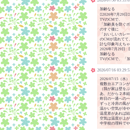
2026/07/30 03:53:0
加齢なる
2026年7月29日
TVのCMで、
「加齢臭を防ぐボ
のすぐ後に
「おいしいカレー
のCMが流れてて
計な印象与えちゃ
2026年7月29日 :
加齢なる
TVのCMで、 
2026/07/16 03:29:5
2026/07/15（水）
複数台エアコンが
（我が家は壁をぶ
あ、だから２本組
昨日の一通への一
ずっと冷房の風が
温かい空気が冷や
温度差があれば結
空気は温度が上が
中学校の理科でや