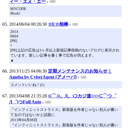
ィー・エヌ・エー
MYCODE
Mosh!
2014/06/04 00:26:30
☆E☆相棒
2014
0604
[PR]
×
[PR]上記の広告は3ヶ月以上新規記事投稿のないブログに表示され
ています。新しい記事を書く事で広告が消えます。
▲
2013/11/25 04:06:30
定期メンテナンスのお知らせ｜
Ameba by CyberAgent [アメーバ]
コメントいいね！(1)
2013/04/08 21:35:28
⊂⌒⊃。Д。)⊃カジ速≡≡≡⊂⌒つ゜
Д゜)つFull Auto
『インフィニットストラトス』新装版を作者じゃない別人が書い
てるのではないかと話題に
2013年04月08日
『インフィニットストラトス』新装版を作者じゃない別人が書い