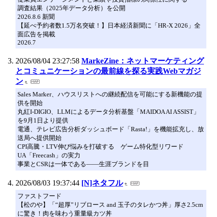
調査結果（2025年データ分析）を公開
2026.8.6 新聞
【延べ予約者数1.5万名突破！】日本経済新聞に「HR-X 2026」全
面広告を掲載
2026.7
2026/08/04 23:27:58
MarkeZine：ネットマーケティング
とコミュニケーションの最前線を探る実践Webマガジ
ン
Sales Marker、ハウスリストへの継続配信を可能にする新機能の提
供を開始
丸紅I-DIGIO、LLMによるデータ分析基盤「MAIDOA AI ASSIST」
を9月1日より提供
電通、テレビ広告分析ダッシュボード「Rasta!」を機能拡充し、放
送局へ提供開始
CPI高騰・LTV伸び悩みを打破する ゲーム特化型リワード
UA「Freecash」の実力
事業とCSRは一体である――生涯ブランドを目
2026/08/03 19:37:44
[N]ネタフル
ファストフード
【松のや】「“超厚”リブロース and 玉子のタレかつ丼」厚さ2.5cm
に驚き！肉を味わう重量級カツ丼