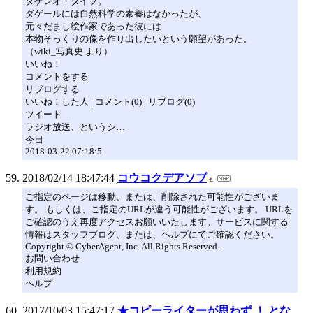
ダゲレオ・タイプ。
ダゲールには自然科学の素養はなかったが、
元々だまし絵作家であった彼には
本物そっくりの像を作り出したいという願望があった。
（wiki_写真史 より）
いいね！
コメントをする
リブログする
いいね！した人 | コメント(0) | リブログ(0)
ツイート
ラジオ放送、というシ…
今日
2018-03-22 07:18:5
2018/02/14 18:47:44
コウコクデアソブ
ご指定のページは移動、または、削除された可能性がございま
す。 もしくは、ご指定のURLが違う可能性がございます。 URLを
ご確認のうえ再度アクセスお願いいたします。サービスに関する
情報はスタッフブログ、または、ヘルプにてご確認ください。
Copyright © CyberAgent, Inc. All Rights Reserved.
お問い合わせ
利用規約
ヘルプ
2017/10/03 15:47:17
★コピーライターが思わず ！ とな