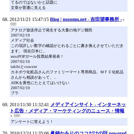
てるのではないかと話題に
文章が普通に見える
2012/11/21 15:47:15
Blog | nozomu.net - 吉田望事務所 -
アナログ放送停止で発生する大量の地デジ難民
2007/02/19
メディア社会
この項詳しい数字の確認がとれるごとに書き換えさせていただき
ます。 現在日本に...
mixiPOPガール投票結果発表！
2007/02/16
takibiとconcent
カネボウ化粧品さんのファミリーマート専用商品、ＭＦＣ化粧品
さんから相談があって、...
ADKを黄色にたとえてはいけない
2007/02/10
ブラ
2011/11/30 11:32:41
メディアインサイト - インターネッ
ト広告・メディア・マーケティングのニュース・情報
アンケートに答えよう！
2010/12/24 11:35:06
眞鍋かをりのココだけの話 powered