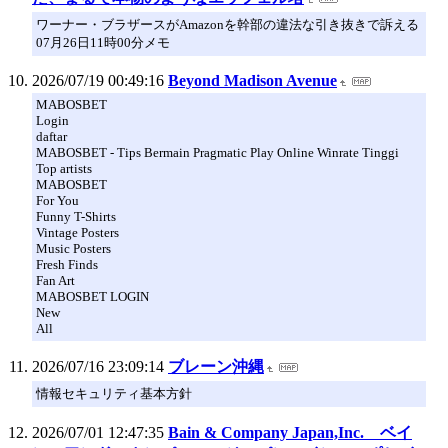
ワーナー・ブラザースがAmazonを幹部の違法な引き抜きで訴える
07月26日11時00分メモ
2026/07/19 00:49:16
Beyond Madison Avenue
MABOSBET
Login
daftar
MABOSBET - Tips Bermain Pragmatic Play Online Winrate Tinggi
Top artists
MABOSBET
For You
Funny T-Shirts
Vintage Posters
Music Posters
Fresh Finds
Fan Art
MABOSBET LOGIN
New
All
2026/07/16 23:09:14
ブレーン沖縄
情報セキュリティ基本方針
2026/07/01 12:47:35
Bain & Company Japan,Inc. ベイ