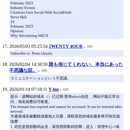
February 2025
Industry Events
Charlotte Gets Social With SocialFresh
Steve Hall
19
February 2025
Opinion
Why Advertising Will N
2026/05/03 05:25:54
2WENTY 4OUR
Subscribe to: Posts (Atom)
2026/02/04 14:38:50
誰も信じてくれない、本当にあった
不思議な話。
コミュニケーションという不思議。
2026/01/14 07:18:11
Y log
提示：该网站的域名（）已过期 查询whois信息 ，网站不能正常访
问，域名续费后可恢复。
The domain has expired and cannot be accessed. It can be restored after
renewal.
为避免域名被删除或被他人注册，请联系您的域名服务商尽快完成
续费：
1. 若您是西部数码会员，请登西部数码官网，进入：管理中心->域