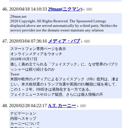
2020/04/18 14:10:33
29man(ニクマン)
29man.net
2020 Copyright. All Rights Reserved. The Sponsored Listings
displayed above are served automatically by a third party. Neither the
service provider nor the domain owner maintain any relation
2020/03/04 07:36:16
メディア・パブ
スマートフォン専用ページを表示
オンラインメディアをウオッチ
2018年10月17日
激しく責め立てられる「フェイスブック」に、なぜ世界のパブリ
ッシャーは頼り続けるのか
Tweet
米国や欧州のメディアによるフェイスブック（FB）批判は、凄ま
じい。米大統領選のトランプ当選や英国のEU離脱に端を発して、
この１～２年、FB叩きは過熱化する一方である。
フェイクニュースやロシア疑惑、さらには個人情報の不
2020/02/28 04:22:17
A.T. カーニー
ナビゲーション
内容へスキップ
カーニーについて