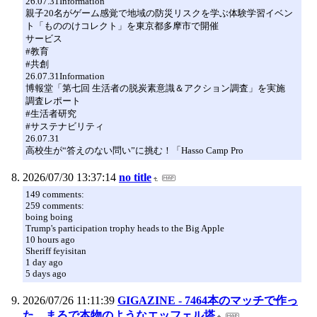
26.07.31Information
親子20名がゲーム感覚で地域の防災リスクを学ぶ体験学習イベン
ト「もののけコレクト」を東京都多摩市で開催
サービス
#教育
#共創
26.07.31Information
博報堂「第七回 生活者の脱炭素意識＆アクション調査」を実施
調査レポート
#生活者研究
#サステナビリティ
26.07.31
高校生が“答えのない問い”に挑む！「Hasso Camp Pro
2026/07/30 13:37:14
no title
149 comments:
259 comments:
boing boing
Trump's participation trophy heads to the Big Apple
10 hours ago
Sheriff feyisitan
1 day ago
5 days ago
2026/07/26 11:11:39
GIGAZINE - 7464本のマッチで作っ
た、まるで本物のようなエッフェル塔