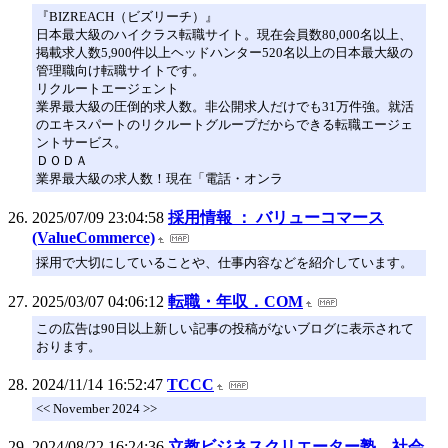
『BIZREACH（ビズリーチ）』
日本最大級のハイクラス転職サイト。現在会員数80,000名以上、
掲載求人数5,900件以上ヘッドハンター520名以上の日本最大級の
管理職向け転職サイトです。
リクルートエージェント
業界最大級の圧倒的求人数。非公開求人だけでも31万件強。就活
のエキスパートのリクルートグループだからできる転職エージェ
ントサービス。
ＤＯＤＡ
業界最大級の求人数！現在「電話・オンラ
2025/07/09 23:04:58
採用情報 ： バリューコマース
(ValueCommerce)
採用で大切にしていることや、仕事内容などを紹介しています。
2025/03/07 04:06:12
転職・年収．COM
この広告は90日以上新しい記事の投稿がないブログに表示されて
おります。
2024/11/14 16:52:47
TCCC
<< November 2024 >>
2024/08/22 16:24:36
立教ビジネスクリエーター塾 社会