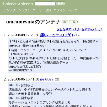
アンテナ
シンプル
ユーザー登録
ログイン
ヘルプ
umeumeyutaのアンテナ
おとなりアンテナ
|
おすすめページ
2026/08/08 17:29:36
痛いニュース(ノ∀`)
👴"テレビ大好き"高齢者の｢テレビ離れ｣が始まった…10代後半～
20代の約7割が"ほぼ見ない"
1 名前：パンナ・コッタ ★：2026/08/07(金) 22:57:35.02
ID:NKtfTkGT9.net
"テレビ大好き"高齢者の｢テレビ離れ｣が始まった…10代後半～20
代の約7割が"ほぼ見ない"衝撃の最新データ
https://t.co/RJ1vayT5OY
— PRESIDENT Onl
2026/08/06 16:41:38
no title
2026.8.5 お知らせ
徳島県の「令和8年度職員のエンゲージメント向上に関する
調査・改善支援等業務」を受託
2026.8.6 調査結果
モチベーションエンジニアリング研究所より
従業員エンゲージメントと業績や投資指標の関係性に関する