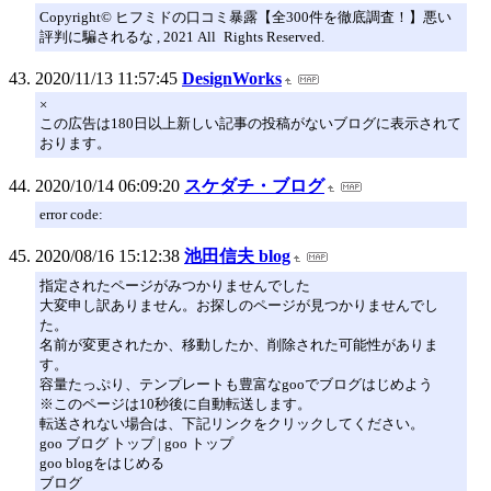
Copyright© ヒフミドの口コミ暴露【全300件を徹底調査！】悪い
評判に騙されるな , 2021 All Rights Reserved.
2020/11/13 11:57:45
DesignWorks
×
この広告は180日以上新しい記事の投稿がないブログに表示されて
おります。
2020/10/14 06:09:20
スケダチ・ブログ
error code:
2020/08/16 15:12:38
池田信夫 blog
指定されたページがみつかりませんでした
大変申し訳ありません。お探しのページが見つかりませんでし
た。
名前が変更されたか、移動したか、削除された可能性がありま
す。
容量たっぷり、テンプレートも豊富なgooでブログはじめよう
※このページは10秒後に自動転送します。
転送されない場合は、下記リンクをクリックしてください。
goo ブログ トップ | goo トップ
goo blogをはじめる
ブログ