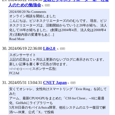
人のための勉強会
2024/08/20 No Comments
オンライン相談を開始しました
こんにちは。ビジネスクリエーターズののむらです。 現在、ビジ
ネスクリエーターズは、活動開始からでいうと20年が経ち、 法人
化して16年が経ちました。 (創業は2004年4月、法人化は2008年4
月) 活動内容の変遷等もあ […]
Read More
2024/06/19 22:36:00
Life2.0
スポンサーサイト
上記の広告は１ヶ月以上更新のないブログに表示されています。
新しい記事を書く事で広告が消せます。
--/--/--(--) --:--:--| スポンサー広告|
FC2Ad
2024/05/31 13:04:31
CNET Japan
安くてオシャレ、女性向けスマートリング「Evie Ring」を試して
みた
アーム、最新CPUやGPUをまとめた「CSS for Client」--AIに最適
化、GitHubにライブラリーも
5月30日昼のモバイルSuica障害、他社システムのエラー復旧で解
消へ--JR東、公式「X」で投稿