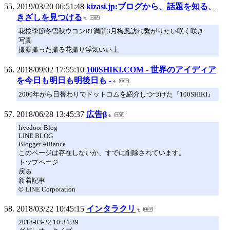
2019/03/20 06:51:48
kizasi.jp:ブログから、話題を知る、
きざしを見つける
花桜季節冬雪秋ウコンRT満開3月梅風訪れ繋がりたい咲く咲き
写真
撮影撮った撮る花撮り浮気いい上
2018/09/02 17:55:10
100SHIKI.COM - 世界のアイディア
を今日も明日も明後日も -
2000年から日替わりでドットコムを紹介しつづけた『100SHIKI』
2018/06/28 13:45:37
広告β
livedoor Blog
LINE BLOG
Blogger Alliance
このページは存在しないか、すでに削除されています。
トップページ
戻る
新着記事
© LINE Corporation
2018/03/22 10:45:15
インタラクリ
2018-03-22 10:34:39