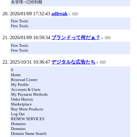
名管理->已经到期
2026/01/09 17:32:43
adfreak
Free Tools
Free Tools
2026/01/09 16:59:34
ブランドって何だぁ？
Free Tools
Free Tools
2025/10/31 10:36:47
デジタルな広告たち
0
Home
Renewal Center
My Profile
Accounts & Users
My Payment Methods
Order History
Marketplace
Buy More Products
Log Out
RENEW SERVICES
Domains
Domains
Domain Name Search