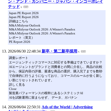
ン・アンド・カンパニー・ジャパン・インコーポレイ
テッド
Japan PE Report 2026
Japan PE Report 2026
詳細はこちら
M&A Midyear Outlook
M&A Midyear Outlook 2026: A Winner's Paradox
M&A Midyear Outlook 2026: A Winner's Paradox
レポート（英文）
PE Report 2026
2026/06/30 22:48:34
新卒・第二新卒採用
調査レポート
エージェンティックコマースに対応する準備はできていますか？
AIエージェントがブランドと消費者との間に介在し、商品の比較
から、保証内容の評価、最適な商品の選択、購入完了までを数秒
で自律的に行うようになっており、コマースのルールが全く新し
い形にリセットされています。
詳しく見る
Close
製造業パフォーマンスの根幹にあるシステミックAI
AIを試験運用に留まらせず、 データ、ガバナン
2026/06/04 22:50:31
Ads of the World | Advertising