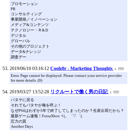
プロモーション
PR
コンサルティング
事業開発／イノベーション
メディア&コンテンツ
テクノロジー・Ｒ&Ｄ
デジタル
グローバル
その他のプロジェクト
データ&ナレッジ
調査デー
2019/06/10 03:16:12
Coolz0r - Marketing Thoughts
Error. Page cannot be displayed. Please contact your service provider
for more details. (9)
2019/03/27 13:52:28
リクルートで働く男の日記
パタヤに戻る
それでもパタヤが俺を呼ぶ！
なぜPS4はわずか5年で終了してしまったのか？生産出荷だから？
最新ゲーム速報！ForzaXboxヾ(。゜▽゜).
圧力の質
Another Days