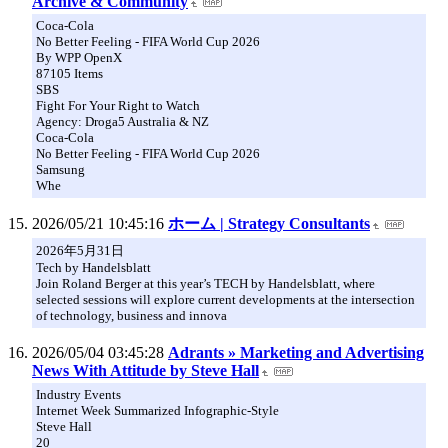
Archive & Community
Coca-Cola
No Better Feeling - FIFA World Cup 2026
By WPP OpenX
87105 Items
SBS
Fight For Your Right to Watch
Agency: Droga5 Australia & NZ
Coca-Cola
No Better Feeling - FIFA World Cup 2026
Samsung
Whe
2026/05/21 10:45:16
ホーム | Strategy Consultants
2026年5月31日
Tech by Handelsblatt
Join Roland Berger at this year’s TECH by Handelsblatt, where
selected sessions will explore current developments at the intersection
of technology, business and innova
2026/05/04 03:45:28
Adrants » Marketing and Advertising
News With Attitude by Steve Hall
Industry Events
Internet Week Summarized Infographic-Style
Steve Hall
20