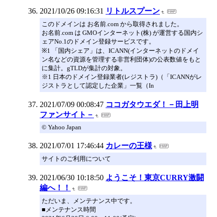
2021/10/26 09:16:31
リトルスプーン
このドメインは お名前.com から取得されました。
お名前.com は GMOインターネット(株) が運営する国内シ
ェアNo.1のドメイン登録サービスです。
※1 「国内シェア」は、ICANN(インターネットのドメイ
ン名などの資源を管理する非営利団体)の公表数値をもと
に集計。gTLDが集計の対象。
※1 日本のドメイン登録業者(レジストラ)（「ICANNがレ
ジストラとして認定した企業」一覧（In
2021/07/09 00:08:47
ココガタウエダ！－田上明
ファンサイト－
© Yahoo Japan
2021/07/01 17:46:44
カレーの王様
サイトのご利用について
2021/06/30 10:18:50
ようこそ！東京CURRY激闘
編へ！！
ただいま、メンテナンス中です。
■メンテナンス時間