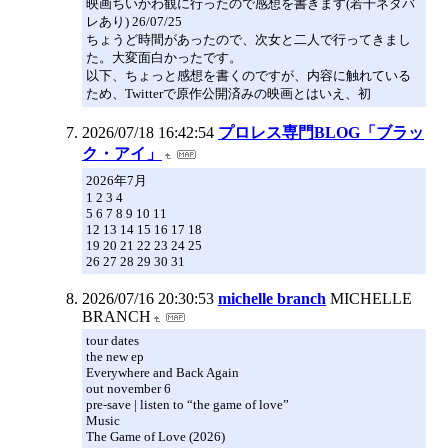
映画ちいかわ観に行ったので感想を書きます(若干ネタバ
レあり) 26/07/25
ちょうど時間があったので、次女と二人で行ってきまし
た。大変面白かったです。
以下、ちょっと感想を書くのですが、内容に触れている
ため、Twitterで原作公開済みの映画とはいえ、初
2026/07/18 16:42:54
プロレス専門BLOG「ブラッ
ク・アイ」
2026年7月
1 2 3 4
5 6 7 8 9 10 11
12 13 14 15 16 17 18
19 20 21 22 23 24 25
26 27 28 29 30 31
2026/07/16 20:30:53
michelle branch
MICHELLE
BRANCH
tour dates
the new ep
Everywhere and Back Again
out november 6
pre-save | listen to “the game of love”
Music
The Game of Love (2026)