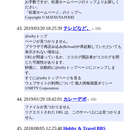
お手数ですが、松屋ホームページのトップよりお探しく
ださい。
「松屋ホームページ」のトップへ
Copyright © MATSUYA FOOD
2019/03/20 18:25:39
テレビなど。
@niftyトップ
ページが見つかりません。
ブラウザで再読み込み(Reload)や再起動していただいても
表示されない場合は、
URLが間違っているか、ココログ開設者がココログを閉
じた可能性があります。
秒後に、自動的に@niftyトップページにジャンプしま
す。
すぐに@niftyトップページを見る
ウェブサイトの利用について 個人情報保護ポリシー
©NIFTY Corporation
2019/01/29 18:42:01
カレーデポ
ファイルが見つかりません
リクエストされた URL は、このサーバ上には見つかりま
せん。
2018/08/05 12:25:48
Hobby & Travel BBS