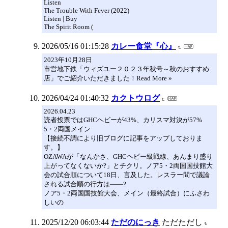
Listen
The Trouble With Fever (2022)
Listen | Buy
The Spirit Room (
2026/05/16 01:15:28
カレー食堂『心』
2023年10月28日
市営地下鉄「ウィズユー２０２３年秋号～秋のおすすめ
店」でご紹介いただきました！Read More »
2026/04/24 01:40:32
カクトウログ
2026.04.23
読者投票ではGHCヘビーが43%、カリスマ対決が57%
5・2両国メイン
【接続不調により旧ブログに記事をアップしておりま
す。】
OZAWAが「なんかさ、GHCヘビー級戦線、あんまり盛り
上がってなくないか?」とチクリ。ノア5・2両国国技館大
会の試合順について18日、言及した。レスラー間で議論
される試合順の行方は——?
ノア5・2両国国技館大会、メイン（最終試合）にふさわ
しいの
2025/12/20 06:03:44
ただのにっき
ただただし