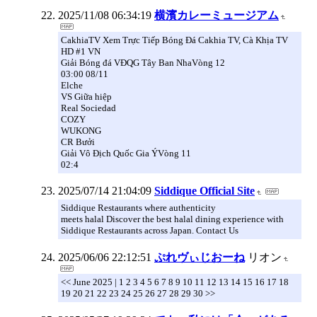
2025/11/08 06:34:19
横濱カレーミュージアム
CakhiaTV Xem Trực Tiếp Bóng Đá Cakhia TV, Cà Khịa TV
HD #1 VN
Giải Bóng đá VĐQG Tây Ban NhaVòng 12
03:00 08/11
Elche
VS Giữa hiệp
Real Sociedad
COZY
WUKONG
CR Bưởi
Giải Vô Địch Quốc Gia ÝVòng 11
02:4
2025/07/14 21:04:09
Siddique Official Site
Siddique Restaurants where authenticity
meets halal Discover the best halal dining experience with
Siddique Restaurants across Japan. Contact Us
2025/06/06 22:12:51
ぷれヴぃじおーね
リオン
<< June 2025 | 1 2 3 4 5 6 7 8 9 10 11 12 13 14 15 16 17 18
19 20 21 22 23 24 25 26 27 28 29 30 >>