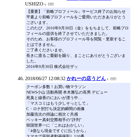
USHIZO
【重要】「前略プロフィール」サービス終了のお知らせ
平素より前略プロフィールをご愛用いただきありがとう
ございます。
このたび、2016年9月30日（金）をもちまして、前略プロ
フィールの提供を終了させていただきました。
そのため、お客様のプロフィール等を閲覧・更新するこ
とはできません。
ご了承くださいませ。
長きに渡るご愛顧を賜り、まことにありがとうございま
した。
2016年9月30日 株式会社ザッ
2018/06/27 12:08:32
かれーの店うどん
クーポン多数！お買い物マラソン
NEWS小山 活動再開 本木雅弘の長男 デビュー
死臭と線香のにおいが漂う中…
「マスコミはもう少しそっとして」
C・ロナ肘打ち決定的瞬間の画像
加藤浩次の持論に相次ぐ共感
ベッキー真剣交際相手の“評判”
韓国世界一に「これはおかしい」
「4億なら現金ですぐに払うから」
スマホで容疑者動画撮影し110番