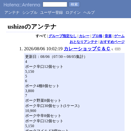
アンテナ
シンプル
ユーザー登録
ログイン
ヘルプ
ushizoのアンテナ
すべて
|
グループ指定なし
|
カレー
|
プロ格
|
音楽
|
ゲーム
おとなりアンテナ
|
おすすめページ
2026/08/06 10:02:19
カレーショップＣ＆Ｃ
更新日：08/06（07/30～08/05集計）
4
ポーク辛口12個セット
5,150
5
6
ポーク4種8個セット
3,800
7
ポーク野菜8個セット
ポーク辛口30個セット(1ケース)
10,900
ポーク中辛8個セット
ポーク辛口12個セット
5,150
ポークマイルド8個セット