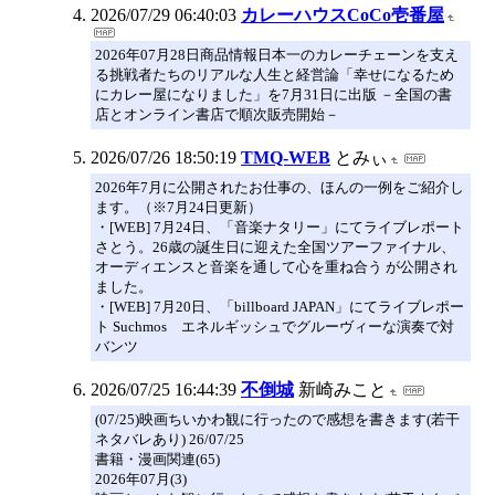
2026/07/29 06:40:03
カレーハウスCoCo壱番屋
2026年07月28日商品情報日本一のカレーチェーンを支え
る挑戦者たちのリアルな人生と経営論「幸せになるため
にカレー屋になりました」を7月31日に出版 －全国の書
店とオンライン書店で順次販売開始－
2026/07/26 18:50:19
TMQ-WEB
とみぃ
2026年7月に公開されたお仕事の、ほんの一例をご紹介し
ます。（※7月24日更新）
・[WEB] 7月24日、「音楽ナタリー」にてライブレポート
さとう。26歳の誕生日に迎えた全国ツアーファイナル、
オーディエンスと音楽を通して心を重ね合う が公開され
ました。
・[WEB] 7月20日、「billboard JAPAN」にてライブレポー
ト Suchmos エネルギッシュでグルーヴィーな演奏で対
バンツ
2026/07/25 16:44:39
不倒城
新崎みこと
(07/25)映画ちいかわ観に行ったので感想を書きます(若干
ネタバレあり) 26/07/25
書籍・漫画関連(65)
2026年07月(3)