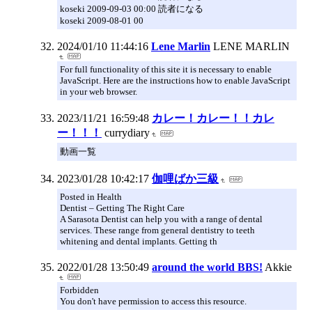
koseki 2009-09-03 00:00 読者になる
koseki 2009-08-01 00
2024/01/10 11:44:16
Lene Marlin
LENE MARLIN
For full functionality of this site it is necessary to enable
JavaScript. Here are the instructions how to enable JavaScript
in your web browser.
2023/11/21 16:59:48
カレー！カレー！！カレ
ー！！！
currydiary
動画一覧
2023/01/28 10:42:17
伽哩ばか三級
Posted in Health
Dentist – Getting The Right Care
A Sarasota Dentist can help you with a range of dental
services. These range from general dentistry to teeth
whitening and dental implants. Getting th
2022/01/28 13:50:49
around the world BBS!
Akkie
Forbidden
You don't have permission to access this resource.