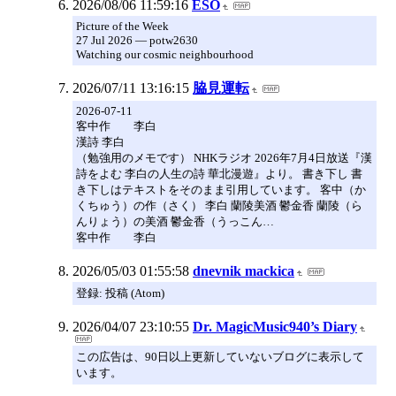
2026/08/06 11:59:16
ESO
Picture of the Week
27 Jul 2026 — potw2630
Watching our cosmic neighbourhood
2026/07/11 13:16:15
脇見運転
2026-07-11
客中作 李白
漢詩 李白
（勉強用のメモです） NHKラジオ 2026年7月4日放送『漢
詩をよむ 李白の人生の詩 華北漫遊』より。 書き下し 書
き下しはテキストをそのまま引用しています。 客中（か
くちゅう）の作（さく） 李白 蘭陵美酒 鬱金香 蘭陵（ら
んりょう）の美酒 鬱金香（うっこん…
客中作 李白
2026/05/03 01:55:58
dnevnik mackica
登録: 投稿 (Atom)
2026/04/07 23:10:55
Dr. MagicMusic940’s Diary
この広告は、90日以上更新していないブログに表示して
います。