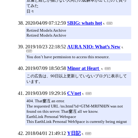
豆腐と紐しか描けない人向けの図解本が出てたので買っ
てみた
日々
2020/04/09 07:12:59
SBIG: whats hot
Retired Models Archive
Retired Models Archive
2019/10/23 22:18:52
AURA NIO: What’s New
You don’t have permission to access this resource.
2019/07/09 18:50:58
Minor at Heart
この広告は、90日以上更新していないブログに表示して
います。
2019/03/09 19:29:16
CVnet
404. That窶冱 an error.
The requested URL /ns.html?id=GTM-MRFNHJN was not
found on this server. That窶冱 all we know.
EarthLink Personal Webspace
This EarthLink Personal WebSpace is currently being migrat
2018/04/01 21:49:12
Y日記