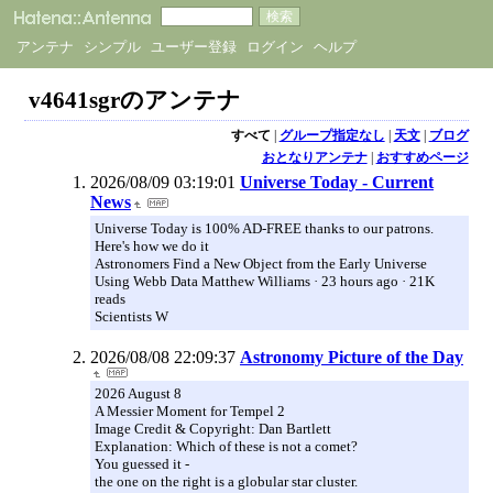
アンテナ
シンプル
ユーザー登録
ログイン
ヘルプ
v4641sgrのアンテナ
すべて
|
グループ指定なし
|
天文
|
ブログ
おとなりアンテナ
|
おすすめページ
2026/08/09 03:19:01
Universe Today - Current
News
Universe Today is 100% AD-FREE thanks to our patrons.
Here's how we do it
Astronomers Find a New Object from the Early Universe
Using Webb Data Matthew Williams · 23 hours ago · 21K
reads
Scientists W
2026/08/08 22:09:37
Astronomy Picture of the Day
2026 August 8
A Messier Moment for Tempel 2
Image Credit & Copyright: Dan Bartlett
Explanation: Which of these is not a comet?
You guessed it -
the one on the right is a globular star cluster.