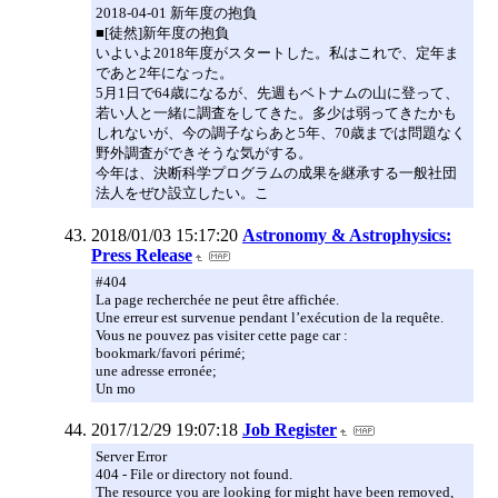
2018-04-01 新年度の抱負
■[徒然]新年度の抱負
いよいよ2018年度がスタートした。私はこれで、定年ま
であと2年になった。
5月1日で64歳になるが、先週もベトナムの山に登って、
若い人と一緒に調査をしてきた。多少は弱ってきたかも
しれないが、今の調子ならあと5年、70歳までは問題なく
野外調査ができそうな気がする。
今年は、決断科学プログラムの成果を継承する一般社団
法人をぜひ設立したい。こ
2018/01/03 15:17:20
Astronomy & Astrophysics:
Press Release
#404
La page recherchée ne peut être affichée.
Une erreur est survenue pendant l’exécution de la requête.
Vous ne pouvez pas visiter cette page car :
bookmark/favori périmé;
une adresse erronée;
Un mo
2017/12/29 19:07:18
Job Register
Server Error
404 - File or directory not found.
The resource you are looking for might have been removed,