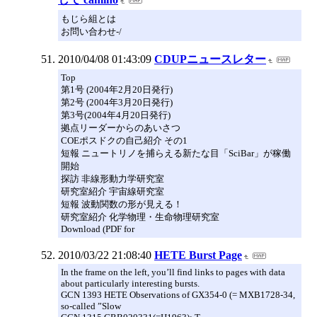
もじら組とは
お問い合わせ-/
2010/04/08 01:43:09
CDUPニュースレター
Top
第1号 (2004年2月20日発行)
第2号 (2004年3月20日発行)
第3号(2004年4月20日発行)
拠点リーダーからのあいさつ
COEポスドクの自己紹介 その1
短報 ニュートリノを捕らえる新たな目「SciBar」が稼働
開始
探訪 非線形動力学研究室
研究室紹介 宇宙線研究室
短報 波動関数の形が見える！
研究室紹介 化学物理・生命物理研究室
Download (PDF for
2010/03/22 21:08:40
HETE Burst Page
In the frame on the left, you’ll find links to pages with data
about particularly interesting bursts.
GCN 1393 HETE Observations of GX354-0 (= MXB1728-34,
so-called ”Slow