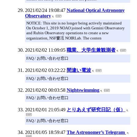
2021/02/24 19:08:47
National Optical Astronomy
Observatory
NOTICE: This site is no longer being actively maintained
On October 1, 2019 NOAO joined with Gemini Observatory
and Rubin Observatory operations to create a new
organization, NSF窶冱 NOIRLab. The conten
2021/02/02 11:09:05
職業、大学生兼観測者
FAQ / お問い合わせ窓口
2021/02/02 03:22:22
間違い電波
FAQ / お問い合わせ窓口
2021/02/02 00:03:58
Nightswimming
FAQ / お問い合わせ窓口
2021/02/01 21:05:49
とりあえず研究日記（仮）
FAQ / お問い合わせ窓口
2021/01/05 18:59:47
The Astronomer’s Telegram