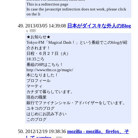
This is a redirection page
In case the javascript redirection does not work, please click
on the li
2013/03/05 14:39:08
日本がダイスキな外人のBlog
★お知らせ★
Tokyo-FM「Magical Dash！」という番組でこのblogが紹
介されます！
日程・６月２７日（火）
18:35ごろ
番組のHPはこちら！
http://www.tfm.co.jp/magic/
本になりました！
プロフィール
マーティ
カナダで暮らしています。
現在の職業
銀行でファイナンシャル・アドバイザーをしています。
ユキコのブログ
はじめにお読み下さい
このブログ
2012/12/19 19:38:36
mozilla - mozilla、firefox、そ
して camino