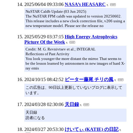
2025/06/04 09:33:06
NASA’s HEASARC
NuSTAR Caldb Update (03 Jun 2025)
The NuSTAR FPM caldb was updated to version 20250602.
This release includes a new clock correction file, v206 using a
new temperature model. Please see the release no
2025/05/29 03:37:15
High Energy Astrophysics
Picture Of the Week
Credit: M. G. Revnivtsev et al.; INTEGRAL
Reflections of Past Activity
You look younger the more distant the mirror. That seems to
be the lesson learned by astronomers in new images of hard X-
ray emis
2024/10/15 08:42:52
ピーター藤尾 チリの風
この広告は、90日以上更新していないブログに表示して
います。
2024/03/28 02:30:06
天日録
天日録
読者になる
2024/03/27 20:53:30
けいてぃ (KATIE) の日記