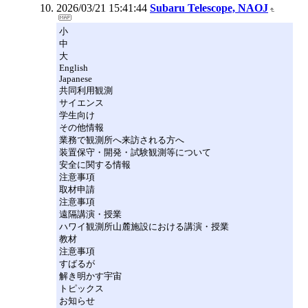
2026/03/21 15:41:44
Subaru Telescope, NAOJ
小
中
大
English
Japanese
共同利用観測
サイエンス
学生向け
その他情報
業務で観測所へ来訪される方へ
装置保守・開発・試験観測等について
安全に関する情報
注意事項
取材申請
注意事項
遠隔講演・授業
ハワイ観測所山麓施設における講演・授業
教材
注意事項
すばるが
解き明かす宇宙
トピックス
お知らせ