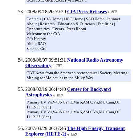
GCN 1315 GRB020331(=H1963): T
2008/09/18 20:59:29
CfA Press Releases
Contacts | CfA Home | HCO Home | SAO Home | Intranet
About | Research | Education & Outreach | Facilities |
Opportunities | Events | Press Room
Welcome to the CfA
CfA History
About SAO
Science Gro
2008/06/07 09:51:31
National Radio Astronomy
Observatory
GBT News from the American Astronomical Society Meeting:
Mining for Molecules in the Milky Way
2008/02/19 06:44:40
Center for Backyard
Astrophysics
Primary:HV Vir,V485 Cen,UMa 6,AM CVn,MU Cam,OT
1112-35 (Cen)
Primary:HV Vir,V485 Cen,UMa 6,AM CVn,MU Cam,OT
1112-35 (Cen)
2007/03/29 06:37:46
The High Energy Transient
Explorer (HETE-2)