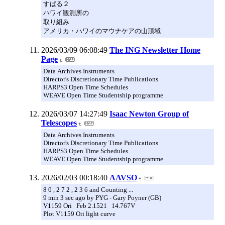
すばる２
ハワイ観測所の
取り組み
アメリカ・ハワイのマウナケアの山頂域
2026/03/09 06:08:49
The ING Newsletter Home
Page
Data Archives Instruments
Director's Discretionary Time Publications
HARPS3 Open Time Schedules
WEAVE Open Time Studentship programme
2026/03/07 14:27:49
Isaac Newton Group of
Telescopes
Data Archives Instruments
Director's Discretionary Time Publications
HARPS3 Open Time Schedules
WEAVE Open Time Studentship programme
2026/02/03 00:18:40
AAVSO
8 0 , 2 7 2 , 2 3 6 and Counting ...
9 min 3 sec ago by PYG - Gary Poyner (GB)
V1159 Ori Feb 2.1521 14.767V
Plot V1159 Ori light curve