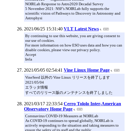
NOIRLab Response to Astro2020 Decadal Survey
5 November 2021: NSF’s NOIRLab fully supports the
scientific vision of Pathways to Discovery in Astronomy and
Astrophysi
2021/06/25 15:31:40
VLT Latest News
By continuing to use this website, you are giving consent to
our use of cookies.
For more information on how ESO uses data and how you can
disable cookies, please view our privacy policy.
Accept
Irela
2021/05/05 02:54:41
Vine Linux Home Page
VineSeed 以外の Vine Linux リリースを終了します
2021/05/04
エラッタ情報
すべてのリリース版のメンテナンスを終了しました
2021/03/17 22:33:54
Cerro Tololo Inter-American
Observatory Home Page
Coronavirus COVID-19 Measures at NOIRLab
As COVID-19 continues to spread globally, NOIRLab is
actively responding to the situation and taking measures to
ensure the safety of its staff and the public.