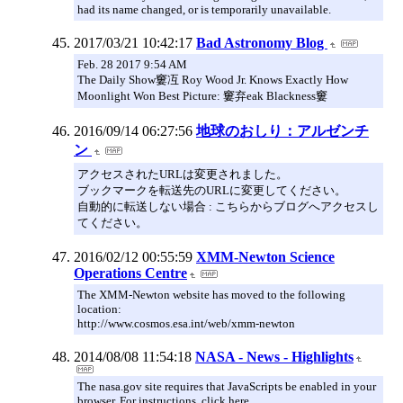
had its name changed, or is temporarily unavailable.
2017/03/21 10:42:17
Bad Astronomy Blog
Feb. 28 2017 9:54 AM
The Daily Show窶冱 Roy Wood Jr. Knows Exactly How
Moonlight Won Best Picture: 窶弃eak Blackness窶
2016/09/14 06:27:56
地球のおしり：アルゼンチ
ン
アクセスされたURLは変更されました。
ブックマークを転送先のURLに変更してください。
自動的に転送しない場合 : こちらからブログへアクセスし
てください。
2016/02/12 00:55:59
XMM-Newton Science
Operations Centre
The XMM-Newton website has moved to the following
location:
http://www.cosmos.esa.int/web/xmm-newton
2014/08/08 11:54:18
NASA - News - Highlights
The nasa.gov site requires that JavaScripts be enabled in your
browser. For instructions, click here