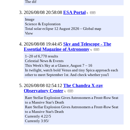
The dif
2026/08/08 20:58:08
ESA Portal
Image
Science & Exploration
Total solar eclipse 12 August 2026 – Global map
View
2026/08/08 19:44:45
Sky and Telescope - The
Essential Magazine of Astronomy
1–20 of 6,770 results
Celestial News & Events
This Week's Sky at a Glance, August 7 – 16
In twilight, watch bold Venus and tiny Spica approach each
other to meet September 1st. And check whether you'l
2026/08/08 02:54:12
The Chandra X-ray
Observatory Center
Rare Stellar Explosion Gives Astronomers a Front-Row Seat
to a Massive Star’s Death
Rare Stellar Explosion Gives Astronomers a Front-Row Seat
to a Massive Star's Death
Currently 4.22/5
Currently 3.95/