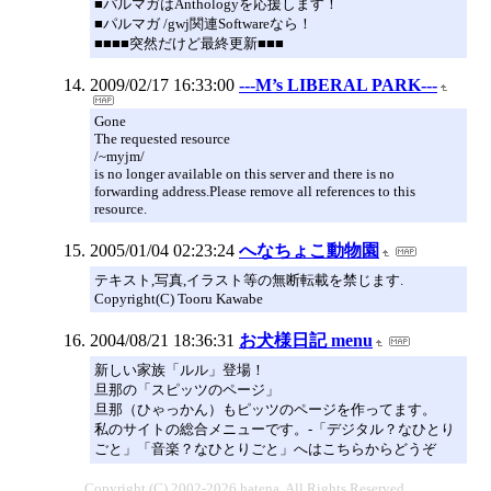
■パルマガはAnthologyを応援します！
■パルマガ /gwj関連Softwareなら！
■■■■突然だけど最終更新■■■
2009/02/17 16:33:00
---M’s LIBERAL PARK---
Gone
The requested resource
/~myjm/
is no longer available on this server and there is no
forwarding address.Please remove all references to this
resource.
2005/01/04 02:23:24
へなちょこ動物園
テキスト,写真,イラスト等の無断転載を禁じます.
Copyright(C) Tooru Kawabe
2004/08/21 18:36:31
お犬様日記 menu
新しい家族「ルル」登場！
旦那の「スピッツのページ」
旦那（ひゃっかん）もピッツのページを作ってます。
私のサイトの総合メニューです。-「デジタル？なひとり
ごと」「音楽？なひとりごと」へはこちらからどうぞ
Copyright (C) 2002-2026 hatena. All Rights Reserved.