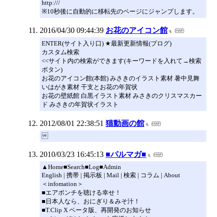
http:///
※10秒後に自動的に移転先のページにジャンプします。
2016/04/30 09:44:39
お花のアイコン館
ENTER(サイト入り口) ★最新更新情報(ブログ)
カスタム検索
<<サイト内の検索ができます(キーワードを入れて→検索
ボタン)
お花のアイコン館(本館) みさきのイラスト素材 暑中見舞
いはがき素材 干支とお花の年賀状
お花の壁紙館 白黒イラスト素材 みさきのクリスマスカー
ド みさきの年賀状イラスト
2012/08/01 22:38:51
猫動画の館

2010/03/23 16:45:13
■パルマガ■
▲Home■Search■Log■Admin
English | 携帯 | 掲示板 | Mail | 検索 | コラム | About
＜infomation＞
■エアボンチを聴ける幸せ！
■日本人なら、おにぎり＆みそ汁！
■T.Clip X ベータ版、再開発のお知らせ