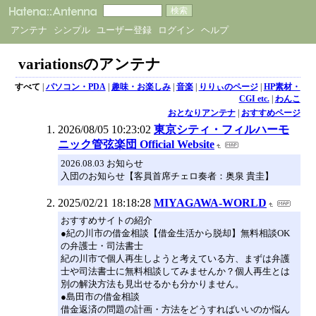
アンテナ
シンプル
ユーザー登録
ログイン
ヘルプ
variationsのアンテナ
すべて
|
パソコン・PDA
|
趣味・お楽しみ
|
音楽
|
りりぃのページ
|
HP素材・
CGI etc.
|
わんこ
おとなりアンテナ
|
おすすめページ
2026/08/05 10:23:02
東京シティ・フィルハーモ
ニック管弦楽団 Official Website
2026.08.03 お知らせ
入団のお知らせ【客員首席チェロ奏者：奥泉 貴圭】
2025/02/21 18:18:28
MIYAGAWA-WORLD
おすすめサイトの紹介
●紀の川市の借金相談【借金生活から脱却】無料相談OK
の弁護士・司法書士
紀の川市で個人再生しようと考えている方、まずは弁護
士や司法書士に無料相談してみませんか？個人再生とは
別の解決方法も見出せるかも分かりません。
●島田市の借金相談
借金返済の問題の計画・方法をどうすればいいのか悩ん