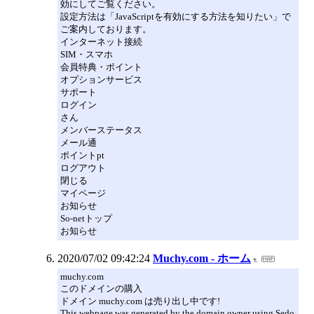
効にしてご覧ください。
設定方法は「JavaScriptを有効にする方法を知りたい」で
ご案内しております。
インターネット接続
SIM・スマホ
会員特典・ポイント
オプションサービス
サポート
ログイン
さん
メンバーステータス
メール通
ポイントpt
ログアウト
閉じる
マイページ
お知らせ
So-netトップ
お知らせ
2020/07/02 09:42:24
Muchy.com - ホーム
muchy.com
このドメインの購入
ドメイン muchy.com は売り出し中です!
This webpage was generated by the domain owner using Sedo