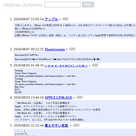
2026/08/07 15:03:54
アップル
下取りに出すと、iPhone 17が実質2,383円/月 x 36回から1。24か月目のアップグレードで残りの支払いが不要に2
新しいiPhoneが22,000円から
135,000円割引に 4。
記載のiPhone 17の月々の支払い金額（税込）は、ペイディあと払いプランApple専用で金利0%の36か月分割払いを選択し
2026/08/07 09:52:25
Tlazol.teotnia
Reactions🚀2⚡1🌈1🛰️1
Reactions👍5🛰️5😂4🎉4🚀4🌈4👀3✨3❤️2🔥2⚡2📡2🐾2💡2🌙2🌸2🤔1🥹1🥳1🧠1🐕1
2026/08/05 01:46:33
:: w w w . n e m i r i . c o m ::
Naming
Name Your Company
AI names, premium domains, and human experts — one flow
Naming
Name Your Company
AI names, premium domains, and human experts — one flow
Buy Now
$211
$4,395
2026/08/03 13:44:16
APPLE LINKAGE
「MacBook Air」が品薄に メモリ不足の影響拡大
Apple、スマートグラス＆ヘッドセットを健康デバイスへ
Anker、釘刺し試験や加圧試験をクリアしたQi2対応モバイルバッテリーを発売
「MacBook Air」が品薄に メモリ不足の影響拡大
Apple、スマートグラス＆ヘッドセットを健康デバイスへ
バッファロー、エレコム、TP-LinkのWi-Fiルーターが割引価格に
2026/08/02 22:25:44
覚えやすい名前
- - - - - - 1
2 3 4 5 6 7 8