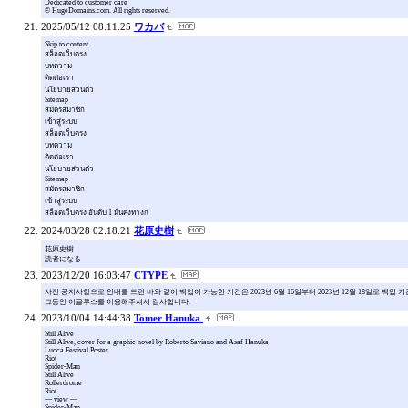
Dedicated to customer care
© HugeDomains.com. All rights reserved.
2025/05/12 08:11:25
ワカバ
Skip to content
สล็อตเว็บตรง
บทความ
ติดต่อเรา
นโยบายส่วนตัว
Sitemap
สมัครสมาชิก
เข้าสู่ระบบ
สล็อตเว็บตรง
บทความ
ติดต่อเรา
นโยบายส่วนตัว
Sitemap
สมัครสมาชิก
เข้าสู่ระบบ
สล็อตเว็บตรง อันดับ 1 มั่นคงทางก
2024/03/28 02:18:21
花原史樹
花原史樹
読者になる
2023/12/20 16:03:47
CTYPE
사전 공지사항으로 안내를 드린 바와 같이 백업이 가능한 기간은 2023년 6월 16일부터 2023년 12월 18일로 백업
그동안 이글루스를 이용해주셔서 감사합니다.
2023/10/04 14:44:38
Tomer Hanuka
Still Alive
Still Alive, cover for a graphic novel by Roberto Saviano and Asaf Hanuka
Lucca Festival Poster
Riot
Spider-Man
Still Alive
Rollerdrome
Riot
— view —
Spider-Man