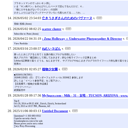
プラネットマンのでっかいキン消し
いま『キン肉マン』をのんびりしたペースで読んでるんだけど、4…
「猫にエサをあげないでください」の法則
ひさしぶりにはてなブックマークでいろいろ怒られてる……うわ、…
2026/05/02 23:54:03
亡きうさぎさんのためのパヴァーヌ
登録: 投稿 (Atom)
2026/05/02 08:02:25
scatter cluster
Subscribe to: Posts (Atom)
2026/04/22 04:31:19
: Zena Holloway :: Underwater Photographer & Director
View Portfolio
2026/03/16 23:00:57
ねむい３ばん
困ったときにググると出てくる謎の個人ブログを目指したい
個人ブログの「備忘録として残しておきます」的な小粒ライフハック記事まとめ
Lifehack記事振り返り どうも、ねじまきです。 サブブログやねじまきブログでのライフハック的な振り
世界の
2026/02/01 02:05:27
植物少女園
■2026/01/29(THU)
2026年2月8日（日）【ワンダーフェスティバル 2026冬】参加します
詳しくは「イベント参加予定」をご覧下さい。
【石長櫻子／植物少女園 作品集】
-アウフヘーベン-
絶賛販売中
2026/01/28 09:17:36
MySpace.com - Milk - 31 - 女性 - TUCSON, ARIZONA - www.
Top 8
Oct 29, 2014 at 09:32 AM , Zürich, Zürich, Switzerland
Jul 23, 2013 at 10:57 PM , Phoenix, AZ
2025/11/06 00:03:13
Untitled Document
Questions?+1-303-893-0552
Captcha security check
forsakenplaces.com is for sale
Please prove you're not a robot
View Price Processing