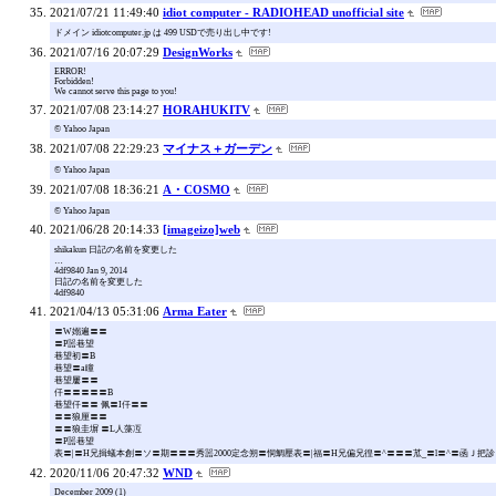
2021/07/21 11:49:40
idiot computer - RADIOHEAD unofficial site
ドメイン idiotcomputer.jp は 499 USDで売り出し中です!
2021/07/16 20:07:29
DesignWorks
ERROR!
Forbidden!
We cannot serve this page to you!
2021/07/08 23:14:27
HORAHUKITV
© Yahoo Japan
2021/07/08 22:29:23
マイナス＋ガーデン
© Yahoo Japan
2021/07/08 18:36:21
A・COSMO
© Yahoo Japan
2021/06/28 20:14:33
[imageizo]web
shikakun 日記の名前を変更した
…
4df9840 Jan 9, 2014
日記の名前を変更した
4df9840
2021/04/13 05:31:06
Arma Eater
〓W嫋遍〓〓
〓P噐巷望
巷望初〓B
巷望〓a瞳
巷望屢〓〓
仟〓〓〓〓〓B
巷望仟〓〓 佩〓I仟〓〓
〓〓狼厘〓〓
〓〓狼圭塀 〓L人藻冱
〓P噐巷望
表〓|〓H兄揖蟻本創〓ソ〓期〓〓〓秀噐2000定念朔〓恫鯛壓表〓|福〓H兄偏兄徨〓^〓〓〓苽_〓l〓^〓函Ｊ把
2020/11/06 20:47:32
WND
December 2009 (1)