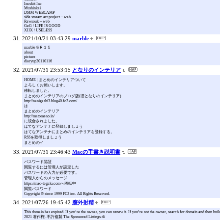
Incubit Inc
Mushinkai
DMM WEBCAMP
side stream art project – web
Rawsouk – web
GeG / LIFE IS GOOD
XIIX / USELESS
2021/10/21 03:43:29
marble
marble※Ｒ１５
about
picture
diaryup20110116
2021/07/31 23:53:15
となりのインテリア
HOME | まとめのインテリアついて
よろしくお願いします。
移転しました。
まとめのインテリアのブログ版(旧となりのインテリア)
http://nanigashi3.blog40.fc2.com/
は
まとめのインテリア
http://matomeno.in/
に統合されました。
はてなアンテナに登録しましょう
はてなアンテナにまとめのインテリアを登録する。
RSSを取得しましょう
まとめのイ
2021/07/31 23:46:43
Macの手書き説明書
パスワード認証
閲覧するには管理人が設定した
パスワードの入力が必要です。
管理人からのメッセージ
https://mac-tegaki.comへ移転中
閲覧パスワード
Copyright © since 1999 FC2 inc. All Rights Reserved.
2021/07/26 19:45:42
膣外射精
This domain has expired. If you’re the owner, you can renew it. If you’re not the owner, search for domain and then bui
2021 著作権. 不許複製 The Sponsored Listings di