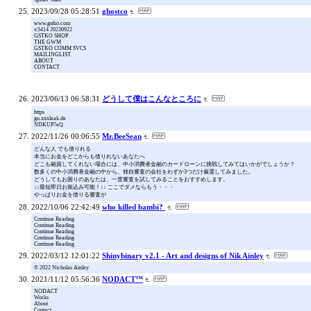
2023/09/28 05:28:51
ghostco
www.gstko.com
v.5414 20230922
GSTKO SHOP
THE GWM
GSTKO COMM SVCS
MAILINGLIST
ABOUT
CONTACT
2023/06/13 06:58:31
どうして僕はこんなところに
https
go.xxxleak.de
NDKUP7eQ
2022/11/26 00:06:55
Mr.BeeSean
どんな人 でも借りれる
本当にお金をどこからも借りれないあなたへ
どこも融資してくれない場合には、中小消費者金融のカードローンに挑戦してみてはいかがでしょうか？
数多くの中小消費者金融の中から、独自審査の会社をわずか3つだけ厳選してみました。
どうしてもお困りのあなたは、一度審査を試してみることをおすすめします。
↓↓最短即日お振込み可能！↓↓ ここでダメならもう・・・
やっぱりお金を借りる審査が
2022/10/06 22:42:49
who killed bambi?
Continue Reading
Continue Reading
Continue Reading
Continue Reading
Continue Reading
2022/03/12 12:01:22
Shinybinary v2.1 - Art and designs of Nik Ainley
© 2022 Nicholas Ainley
2021/11/12 05:56:36
NODACT™
NODACT
Works
About
Contact