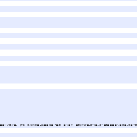
診〓〓H兄鹿伏〓a、紗垢、咫泡噐匯〓w議〓〓嫌〓ソ〓期、〓ソ〓下、〓F頚下吉〓a瞳伏〓a議二〓I〓〓〓〓ソ〓期〓a瞳〓ク騏煆ř