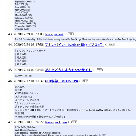
September 2009 (1)
July 2009 (1)
June 2009 (10)
May 2009 (59)
April 2009 (32)
March 2009 (33)
February 2009 (25)
January 2009 (48)
December 2008 (28)
November 2008 (25)
October 2008
2020/07/29 09:33:03
fancy parrot
For full functionality of this site it is necessary to enable JavaScript. Here are the instructions how to enable JavaScript i
2020/07/24 06:47:56
フミンバイン - livedoor Blog（ブログ）
│ミッソンインパッセボーゥ
│同人活動
│同人活動
│同人活動
│同人活動
2020/07/14 02:05:40
ほんとどうしようもないサイト
2020/07/14 (Tue)
2020/02/12 01:21:32
■JH科学 MOTS.JP■
FANBOX
問合せ
■2020年参加イベント
２月 みみけっと
４月デザインフェスタ
5月コミックマーケット
以下クリックで過去を表示
１９年３月７日〓１０日 「アートフェア東京」東京国際フォーラム KOMIYAMA TOKYO キャンバス３点。
周辺情報
▼ JohnHathway原作＆監修ゲームアプリ(終了)
2019/09/18 13:36:22
Kassopia Open
Affordable, Reliable
Web Hosting Solutions
Web Hosting - courtesy of www.bluehost.com
Error. Page cannot be displayed. Please contact your service provider for more details. (20)