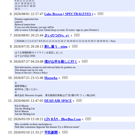
9 10 11 12 13 14 15
16 17 18 19 20 21 22
23 24 25 26 27 28 29
30 31 - - - - -
2026/08/01 22:57:47
Luke Brown ( SPECTRALEYES )
Domain registration has
expired.
Renewal instructions
If you own this domain, you may still be
able to renew it through your Namecheap account. To renew: sign in, open Domain L
2026/08/01 20:25:44
さいのつの(x_x)
[ 2026/08 ] 1 2 3 4 5 6 7 8 9 10 11 12 13 14 15 16 17 18 19 20 21 22 23 24 25 26 27 28 29 30 31 » Next
2026/07/31 20:28:13
刺し違う - sting
はてな情報削除ガイドラインを改定しました
はてなの日記 (658)
2026/07/27 04:24:08
僕が山羊を殺しに行く
Find information, resources and relevant links for pandora.nu.
This domain may be for sale.
Terms of Service | Privacy Policy
2026/07/21 23:15:46
Mazurka
✳︎
最新情報は
各SNSをご覧ください
✳︎
株式会社 Mazurka Graphic 東京都港区南青山2丁目2番15号 ウィン青山942
2026/06/01 12:47:05
DEAD AIR SPACE
Kid A Mnesia
Join the Mailing List
Kid A Mnesia
Join the Mailing List
2026/05/19 13:18:21
LÍN RĂN - BlogBus.Com
May available on these marketplaces:
Find other extensions Appraise this domain Try a different name?
2026/05/10 21:33:27
平民新聞