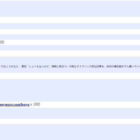
返りをしておこうかなと。 最近「しょーもないけど、地味に役立つ」小粒なライフハック的な記事を、自分の備忘録がてら書いて
myspace.com/logyu