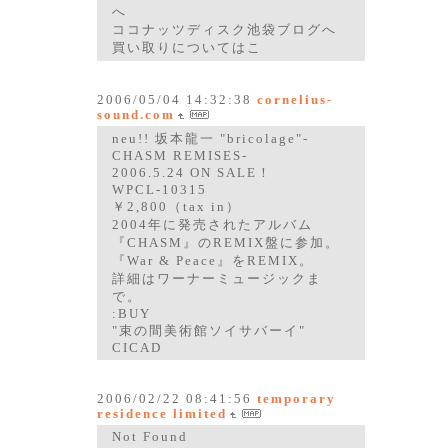
へ
ココナッツディスク池袋ブログへ
買い取りについてはこ
2006/05/04 14:32:38
cornelius-
sound.com
neu!! 坂本龍一 "bricolage"-
CHASM REMISES-
2006.5.24 ON SALE！
WPCL-10315
￥2,800（tax in）
2004年に発売されたアルバム
『CHASM』のREMIX盤に参加。
『War & Peace』をREMIX。
詳細はワーナーミュージックま
で。
:BUY
"束の間美術館ソイサバーイ"
CICAD
2006/02/22 08:41:56
temporary
residence limited
Not Found