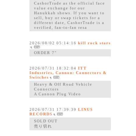
CashorTrade as the official face
value exchange for our
Hanukkah shows. If you want to
sell, buy or swap tickets for a
different date, CashorTrade is a
verified, fan-to-fan resa
2026/08/02 05:14:16
kill rock stars
ORDER 7"
2026/07/31 18:32:04
ITT
Industries, Cannon: Connectors &
Switches
Heavy & Off Road Vehicle
Connectors
A Cannon Plug Video
2026/07/31 17:39:39
LINUS
RECORDS
SOLD OUT
売り切れ