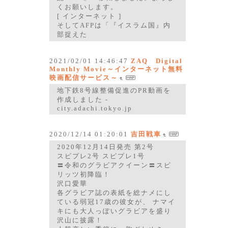
くお願いします。
[ インターネット ]
そしてAFPは「『イスラム国』内
部捉えた
2021/02/01 14:46:47
ZAQ Digital
Monthly Movie～インターネット無料
映画配信サービス～
地下鉄8号線整備促進のPR動画を
作成しました -
city.adachi.tokyo.jp
2020/12/14 01:20:01
吉田戦車
2020年12月14日発売 第2号
スピプレ2号 スピプレ1号
〓令和のグラビアクイーン〓スピ
リッツ初降臨！
沢口愛華
各グラビア誌の表紙を総ナメにし
ている弱冠17歳の彼女が、 ナマイ
キにも大人っぽいグラビアを盛り
沢山に披露！