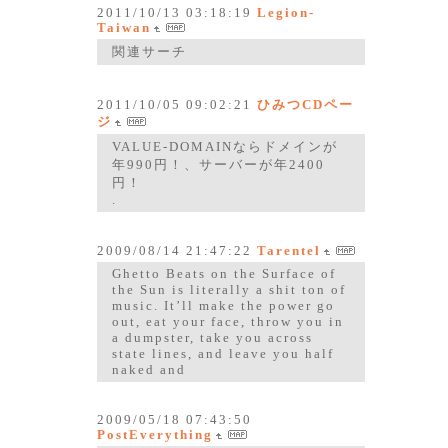
2011/10/13 03:18:19
Legion-
Taiwan
関連サーチ
2011/10/05 09:02:21
ひみつCDペー
ジ
VALUE-DOMAINならドメインが
年990円！、サーバーが年2400
円！
.
2009/08/14 21:47:22
Tarentel
Ghetto Beats on the Surface of
the Sun is literally a shit ton of
music. It’ll make the power go
out, eat your face, throw you in
a dumpster, take you across
state lines, and leave you half
naked and
2009/05/18 07:43:50
PostEverything