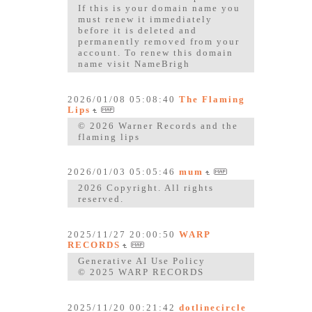
If this is your domain name you
must renew it immediately
before it is deleted and
permanently removed from your
account. To renew this domain
name visit NameBrigh
2026/01/08 05:08:40
The Flaming
Lips
© 2026 Warner Records and the
flaming lips
2026/01/03 05:05:46
mum
2026 Copyright. All rights
reserved.
2025/11/27 20:00:50
WARP
RECORDS
Generative AI Use Policy
© 2025 WARP RECORDS
2025/11/20 00:21:42
dotlinecircle