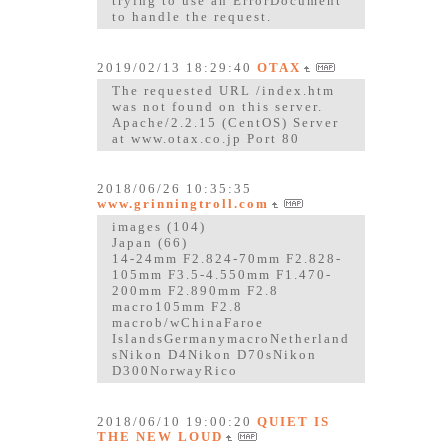
trying to use an ErrorDocument
to handle the request.
2019/02/13 18:29:40
OTAX
The requested URL /index.htm
was not found on this server.
Apache/2.2.15 (CentOS) Server
at www.otax.co.jp Port 80
2018/06/26 10:35:35
www.grinningtroll.com
images (104)
Japan (66)
14-24mm F2.824-70mm F2.828-
105mm F3.5-4.550mm F1.470-
200mm F2.890mm F2.8
macro105mm F2.8
macrob/wChinaFaroe
IslandsGermanymacroNetherland
sNikon D4Nikon D70sNikon
D300NorwayRico
2018/06/10 19:00:20
QUIET IS
THE NEW LOUD