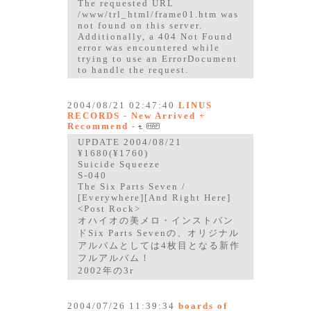
The requested URL
/www/trl_html/frame01.htm was
not found on this server.
Additionally, a 404 Not Found
error was encountered while
trying to use an ErrorDocument
to handle the request.
2004/08/21 02:47:40
LINUS
RECORDS - New Arrived +
Recommend -
UPDATE 2004/08/21
¥1680(¥1760)
Suicide Squeeze
S-040
The Six Parts Seven /
[Everywhere][And Right Here]
<Post Rock>
オハイオの美メロ・インストバン
ドSix Parts Sevenの、オリジナル
アルバムとしては4枚目となる新作
フルアルバム！
2002年の3r
2004/07/26 11:39:34
boards of