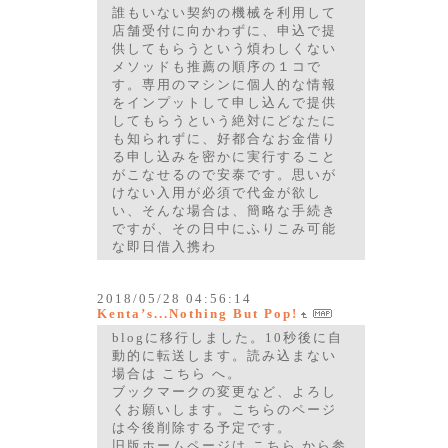
誰もいない契約の機械を利用して
店舗受付に向かわずに、申込で提
供してもらうという煩わしくない
メソッドも推薦の順序の１コで
す。専用のマシンに個人的な情報
をインプットして申し込んで提供
してもらうという絶対にどなたに
も知られずに、好都合なお金借り
る申し込みを密かに実行すること
がこなせるので安泰です。思いが
けない入用が必須で代金が欲し
い、そんな場合は、簡略な手続き
ですが、その日中にふりこみ可能
な即日借入携わ
2018/05/28 04:56:14
Kenta’s...Nothing But Pop!
blogに移行しました。10秒後に自
動的に転送します。読み込まない
場合は こちら へ。
ブックマークの変更など、よろし
くお願いします。こちらのページ
は今後削除する予定です。
旧版ホームページは こちら から参