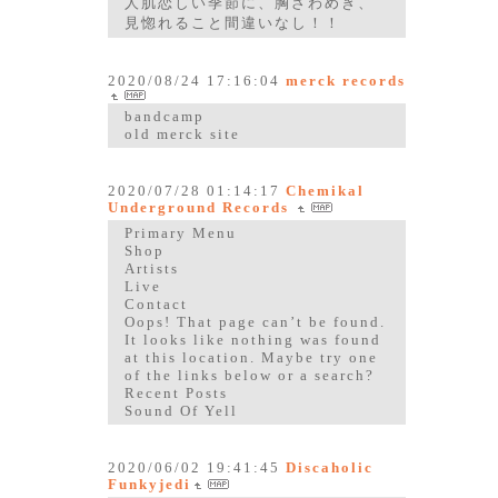
人肌恋しい季節に、胸ざわめき、
見惚れること間違いなし！！
2020/08/24 17:16:04
merck records
bandcamp
old merck site
2020/07/28 01:14:17
Chemikal
Underground Records
Primary Menu
Shop
Artists
Live
Contact
Oops! That page can’t be found.
It looks like nothing was found
at this location. Maybe try one
of the links below or a search?
Recent Posts
Sound Of Yell
2020/06/02 19:41:45
Discaholic
Funkyjedi