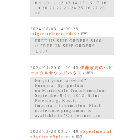
8 9 10 11 12 13 14 15 16 17 18
19 20 21 22 23 24 25 26 27 28
>>
2024/08/08 14:00:25
>tigerstylerecords<
FREE US SHIP ORDERS $100+
// FREE UK SHIP ORDERS
￡75+
2024/04/20 01:20:45
伊藤政則のヘビ
ーメタルサウンドハウス
Forgot your password?
European Symposium
on Martensitic Transformations
September 9-16, 2012, Saint-
Petersburg, Russia
Important information: Final
conference programme is
available in "Conference pro
2023/03/28 03:27:49
eXperimental
eXpress eXplorer