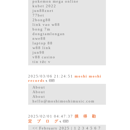
pokemon mega online
kubet 2022
jun88znet
77bet
2bong88
link vao w88
bong 7m
dongtamlongan
nwe88
laptop 88
w88 link
jun98
v88 casino
tin tức v
2025/03/06 21:24:51
moshi moshi
records
About
About
About
hello@moshimoshimusic.com
2025/02/01 04:47:37
損 得 勘
定 ブ ロ グ
<< February 2025 | 1 2 3 4 5 6 7