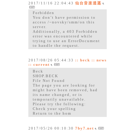
2017/11/16 22:04:43
仙台音楽逍遥
Forbidden
You don’t have permission to
access /~novsky/smm/on this
server.
Additionally, a 403 Forbidden
error was encountered while
trying to use an ErrorDocument
to handle the request.
2017/08/26 05:44:33
:: beck :: news
:: current
Beck
SHOP.BECK
File Not Found
The page you are looking for
might have been removed, had
its name changed, or is
temporarily unavailable.
Please try the following:
Check your spelling
Return to the hom
2017/05/26 00:10:30
7by7.net