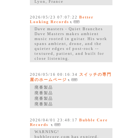
Lyon, France
2026/05/23 07:07:22
Better
Looking Records
Dave masters - Quiet Branches
Dave Masters makes ambient
music rooted in guitar. His work
spans ambient, drone, and the
quieter edges of post-rock --
textured, patient, and built for
close listening.
2026/05/16 00:16:34
スイッチの専門
屋のホームページ
廃番製品
廃番製品
廃番製品
廃番製品
2026/04/01 23:48:17
Bubble Core
Records
WARNING!
bubblecore.com has expired.