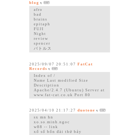
blog
afro
bad
brains
epitaph
FUJI
Night
review
spencer
バトルス
2025/09/07 20:51:07
FatCat
Records
Index of /
Name Last modified Size
Description
Apache/2.4.7 (Ubuntu) Server at
www.fat-cat.co.uk Port 80
2025/04/10 21:17:27
duotone
sx mn hn
xo.so.minh.ngoc
w88 -- link
xổ số bốn đài thứ bảy