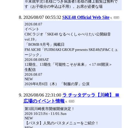
※未就学児1名様につき保護者1名様の膝上観覧は無料で
す（お子様分の申込は不用）。お席が必要な場
2026/08/07 00:55:32
SKE48 Official Web Site
2026.08.07
イベント
CBCラジオ「SKE48 なるべくしゃべりたい公開録音
vol.19」
「BOMB 9月号」掲載日
FM AICHI「FUJIMAKI GROUP presents SKE48のF&Cミュ
ージック」
2026.08.08SAT
12期生、13期生「可能性こそが未来」＜17:00開演＞
生配信
2026.08.07
NEW
2026年8月6日（木） 「制服の芽」公演
2026/08/06 22:31:00
ラ チッタデッラ【川崎】 〓
広場のイベント情報
第5回川崎夜市開催開催決定！
2026 10/23.Fri - 11/01.Sun
NEW
【パスタ】人気のパスタメニューをご紹介！
NEW