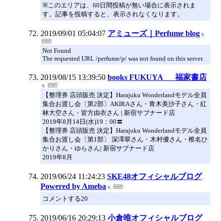
※このエリアは、60日間投稿が無い場合に表示されま
す。記事を投稿すると、表示されなくなります。
2019/09/01 05:04:07
アミューズ｜Perfume blog
Not Found
The requested URL /perfume/p/ was not found on this server.
2019/08/15 13:39:50
books FUKUYA___福家書店
【整理券 店頭販売 決定】Harajuku Wonderlandモデル全員
集合お渡し会〔第2部〕AKIRAさん・青木美沙子さん・紅
林大空さん・皆方由衣さん | 新宿サブナード店
2019年8月14日(水)19：00〓
【整理券 店頭販売 決定】Harajuku Wonderlandモデル全員
集合お渡し会〔第1部〕 深澤翠さん・木村優さん・椎名ひ
かりさん・ゆらさん| 新宿サブナード店
2019年8月
2019/06/24 11:24:23
SKE48オフィシャルブログ
Powered by Ameba
コメントする20
2019/06/16 20:29:13
小倉唯オフィシャルブログ