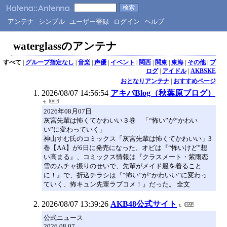
アンテナ
シンプル
ユーザー登録
ログイン
ヘルプ
waterglassのアンテナ
すべて
|
グループ指定なし
|
音楽
|
声優
|
イベント
|
関西
|
関東
|
東海
|
その他
|
ブ
ログ
|
アイドル
|
AKBSKE
おとなりアンテナ
|
おすすめページ
2026/08/07 14:56:54
アキバBlog（秋葉原ブログ）
2026年08月07日
灰宮先輩は怖くてかわいい３巻 「“怖い”が“かわい
い”に変わっていく」
神山すむ氏のコミックス「灰宮先輩は怖くてかわいい」3
巻【AA】が6日に発売になった。オビは『“怖いけど”想
い高まる』、コミックス情報は『クラスメート・紫雨恋
雪のムチャ振りのせいで、先輩がメイド服を着ること
に！』で、折込チラシは『“怖い”が“かわいい”に変わっ
ていく、怖キュン先輩ラブコメ！』だった。 全文
2026/08/07 13:39:26
AKB48公式サイト
公式ニュース
2026.08.07