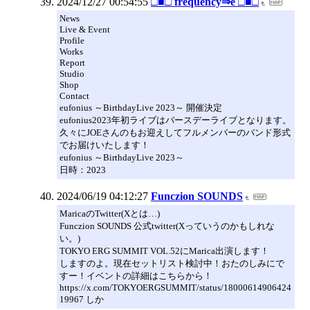
2024/12/27 00:54:55
□■□ frequency⇒e □■□
News
Live & Event
Profile
Works
Report
Studio
Shop
Contact
eufonius ～BirthdayLive 2023～ 開催決定
eufonius2023年初ライブはバースデーライブとなります。
久々にJOEさんのもお迎えしてフルメンバーのバンド形式
でお届けいたします！
eufonius ～BirthdayLive 2023～
日時：2023
2024/06/19 04:12:27
Funczion SOUNDS
MaricaのTwitter(Xとは…)
Funczion SOUNDS 公式twitter(Xっていうのかもしれな
い。)
TOKYO ERG SUMMIT VOL.52にMarica出演します！
しますのよ。現在セットリスト検討中！おたのしみにで
すー！イベントの詳細はこちらから！
https://x.com/TOKYOERGSUMMIT/status/18000614906424
19967 しか