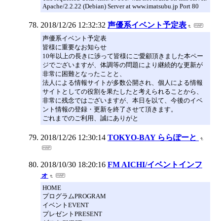
Apache/2.2.22 (Debian) Server at www.imatsubu.jp Port 80
2018/12/26 12:32:32
声優系イベント予定表
声優系イベント予定表
皆様に重要なお知らせ
10年以上の長きに渉って皆様にご愛顧頂きました本ペー
ジでございますが、体調等の問題により継続的な更新が
非常に困難となったことと、
法人による情報サイトが多数公開され、個人による情報
サイトとしての役割を果たしたと考えられることから、
非常に残念ではございますが、本日を以て、今後のイベ
ント情報の登録・更新を終了させて頂きます。
ごれまでのご利用、誠にありがと
2018/12/26 12:30:14
TOKYO-BAY ららぽーと
2018/10/30 18:20:16
FM AICHI/イベントインフ
ォ
HOME
プログラムPROGRAM
イベントEVENT
プレゼントPRESENT