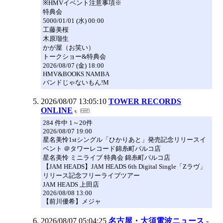
※HMVイベント注意事項※
特典会
5000/01/01 (水) 00:00
工藤美桜
木原瑠生
かが屋（お笑い）
トークショー&特典会
2026/08/07 (金) 18:00
HMV&BOOKS NAMBA
バンドじゃないもん!M
2026/08/07 13:05:10
TOWER RECORDS
ONLINE
284 件中 1～20件
2026/08/07 19:00
星名美怜1stシングル「ひかりあと」発売記念リリースイ
ベント ＠タワーレコード錦糸町パルコ店
星名美怜 ミニライブ 特典会 錦糸町パルコ店
【JAM HEADS】JAM HEADS 6th Digital Single「Zラヴ」
リリース記念フリーライブツアー
JAM HEADS 上田店
2026/08/08 13:00
【前川優希】メジャ
2026/08/07 05:04:25
名古屋・大須電波ニュース -