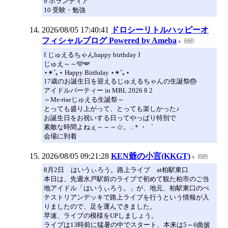
9 ボランティア
10 受験・勉強
2026/08/05 17:40:41
ドロシーリトルハッピーオ
フィシャルブログ Powered by Ameba
꒰ じゅえるちゃんhappy birthday ꒱
じゅえ～～🩵🪽
‎⋆✴︎˚｡⋆ Happy Birthday ‎⋆✴︎˚｡⋆
17歳のお誕生日を迎えるじゅえるちゃんの生誕祭🎂
アイドルパーティー in MBL 2026 8 2
～Me-riseじゅえる生誕祭～
とっても盛り上がって、とっても楽しかった♪
お誕生日をお祝いする日ってやっぱり特別で
素敵な時間よねぇ～～～☆。.:＊・゜
会場に到着
2026/08/05 09:21:28
KEN爺の小言(KKGT)
8月2日 はいうぃろう。路上ライブ at柏駅東口
本日は、先週水戸駅前のライブで初めて観た柏市のご当
地アイドル「はいうぃろう。」が、地元、柏駅東口のぺ
テストリアンデッキで路上ライブを行うという情報が入
りましたので、足を運んできました。
早速、ライブの模様をUPしましょう。
ライブは13時前に猛暑の中でスタート、本来は5～6曲披