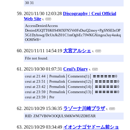
30 31
2021/11/30 12:03:28
Discography | Ceui Official
Web Site
AccessDeniedAccess
DeniedJGQTT6K0S4MXFN5Vr0FsDszQ2moy+PgSNSEIxOP
5G1Dyhswg/DcUnJkZ01C1mOgbEc7lWKGXingea3ay4askq
OO9IW8=
2021/11/11 14:54:19
大宮アルシェ
File not found.
2021/10/30 01:07:31
Ceui’s Diary
ceui at 21:44｜Permalink│Comments(1)│ 〓〓〓〓〓〓0
ceui at 23:51｜Permalink│Comments(12)│ 〓〓〓〓〓〓0
ceui at 23:42｜Permalink│Comments(14)│ 〓〓〓〓〓〓0
ceui at 23:59｜Permalink│Comments(13)│ 〓〓〓〓〓〓0
ceui at 23:59｜Per
2021/10/29 15:36:35
ラゾーナ川崎プラザ
RID: ZM7VB0W3OQULSMKWNUZDH5XR
2021/10/29 03:34:49
イオンナゴヤドーム前ショ