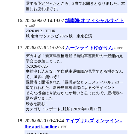
露する予定だったところ、3曲でお開きとなりました。本
当にお疲れ様です。
2026/08/02 14:19:07
城南海 オフィシャルサイト
2026.09.21 TOUR
城 南海 ウタアシビ 2026 秋 東京公演
2026/07/26 21:02:33
ムーンライトゆかりん
デカすぎ！新来島豊橋造船で自動車運搬船の一般船内見
学会に参加しました。
◇2026/07/25
事前申し込みなしで自動車運搬船が見学できる機会なん
て、滅多に無いぞ！
豊橋港で開催された「豊橋みなとフェスティバル」の一
環で行われた、新来島豊橋造船による公開イベント
そんな機会は今後なかなか無いと思ったので、豊橋港へ
足を運びました
続きを読む..
カテゴリ：レポート, 船舶 | 2026年07月25日
2026/06/20 09:40:44
エイプリルズ オンライン -
the aprils online