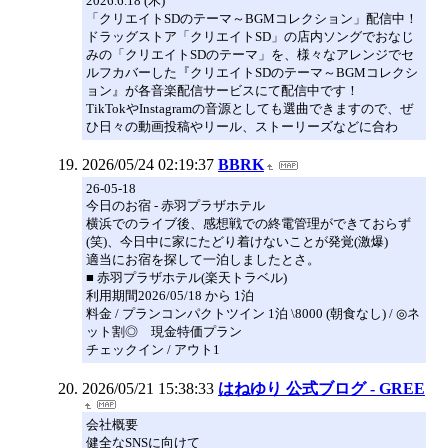
2026.6.18 (木)
「クリエイトSDのテーマ～BGMコレクション」配信中！
ドラッグストア「クリエイトSD」の店内ソングでおなじ
みの「クリエイトSDのテーマ」を、様々なアレンジでセ
ルフカバーした『クリエイトSDのテーマ～BGMコレクシ
ョン』が各音楽配信サービスにて配信中です！
TikTokやInstagramの音源としても選曲できますので、ぜ
ひ日々の動画投稿やリール、ストーリーズなどに合わ
2026/05/24 02:19:37
BBRK
26-05-18
今日のお宿 - 赤羽プラザホテル
横浜でのライブ後、感想戦での終電管理ができておらず
(笑)、今日中に家にたどり着けないことが発覚(激爆)
適当にお宿を探して一泊しましたとさ。
■ 赤羽プラザホテル(楽天トラベル)
利用期間2026/05/18 から 1泊
料金 / プランコンパクトツイン 1泊 \8000 (朝食なし) / ◎ネ
ット割◎ 現金特価プラン
チェックイン / アウト1
2026/05/21 15:38:33
はねゆり 公式ブログ - GREE
会社概要
健全なSNSに向けて