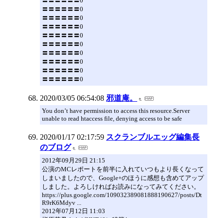
〓〓〓〓〓〓0
〓〓〓〓〓〓0
〓〓〓〓〓〓0
〓〓〓〓〓〓0
〓〓〓〓〓〓0
〓〓〓〓〓〓0
〓〓〓〓〓〓0
〓〓〓〓〓〓0
〓〓〓〓〓〓0
〓〓〓〓〓〓0
2020/03/05 06:54:08
邪道庵。
You don’t have permission to access this resource.Server
unable to read htaccess file, denying access to be safe
2020/01/17 02:17:59
スクランブルエッグ編集長
のブログ
2012年09月29日 21:15
公演のMCレポートを前半に入れていつもより長くなって
しまいましたので、Google+のほうに感想も含めてアップ
しました。よろしければお読みになってみてください。
https://plus.google.com/109032389081888190627/posts/Dt
R9rK6Mdyv ...
2012年07月12日 11:03