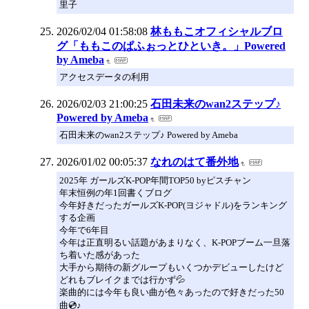
里子
2026/02/04 01:58:08
林ももこオフィシャルブロ
グ「ももこのぱふぉっとひといき。」Powered
by Ameba
アクセスデータの利用
2026/02/03 21:00:25
石田未来のwan2ステップ♪
Powered by Ameba
石田未来のwan2ステップ♪ Powered by Ameba
2026/01/02 00:05:37
なれのはて番外地
2025年 ガールズK-POP年間TOP50 byピスチャン
年末恒例の年1回書くブログ
今年好きだったガールズK-POP(ヨジャドル)をランキング
する企画
今年で6年目
今年は正直明るい話題があまりなく、K-POPブーム一旦落
ち着いた感があった
大手から期待の新グループもいくつかデビューしたけど
どれもブレイクまでは行かず💦
楽曲的には今年も良い曲が色々あったので好きだった50
曲💿♪