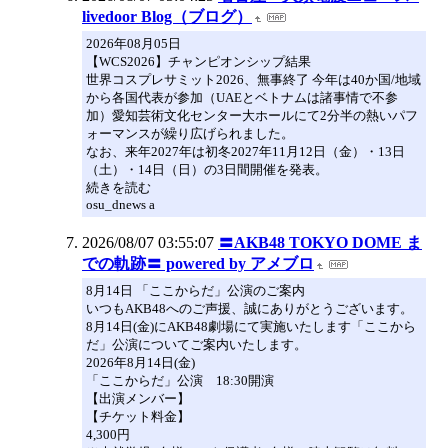
livedoor Blog（ブログ）
2026年08月05日
【WCS2026】チャンピオンシップ結果
世界コスプレサミット2026、無事終了 今年は40か国/地域
から各国代表が参加（UAEとベトナムは諸事情で不参
加）愛知芸術文化センター大ホールにて2分半の熱いパフ
ォーマンスが繰り広げられました。
なお、来年2027年は初冬2027年11月12日（金）・13日
（土）・14日（日）の3日間開催を発表。
続きを読む
osu_dnews a
2026/08/07 03:55:07
〓AKB48 TOKYO DOME ま
での軌跡〓 powered by アメブロ
8月14日 「ここからだ」公演のご案内
いつもAKB48へのご声援、誠にありがとうございます。
8月14日(金)にAKB48劇場にて実施いたします「ここから
だ」公演についてご案内いたします。
2026年8月14日(金)
「ここからだ」公演 18:30開演
【出演メンバー】
【チケット料金】
4,300円