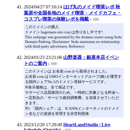
2024/04/27 07:16:14
はげ丸のメイド喫茶レポ 秋
葉原や全国各地のメイド喫茶・メイドカフェ・
コスプレ喫茶の体験レポを掲載
このドメインの購入
ドメイン hagemaru-site.com は売り出し中です!
This webpage was generated by the domain owner using Sedo
Domain Parking. Disclaimer: Sedo maintains no relationship
with third party advertisers. Reference
2024/01/23 23:21:06
山野楽器：銀座本店イベン
トのご案内
このドメインは お名前.com から取得されました。
お名前.com は GMOインターネットグループ(株) が運営す
る国内シェアNo.1のドメイン登録サービスです。
※表示価格は、全て税込です。
※サービス品質維持のため、一時的に対象となる料金へ
一定割合の「サービス維持調整費」を加算させていただ
きます。
※1 「国内シェア」は、ICANN(インターネットのドメイ
ン名などの資源を管理する非営利団体
2023/12/20 17:29:49
HeartLandStudio / Live
Schedule (Outside)