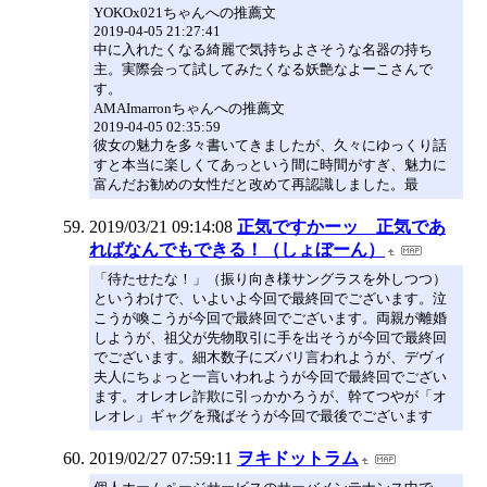
YOKOx021ちゃんへの推薦文
2019-04-05 21:27:41
中に入れたくなる綺麗で気持ちよさそうな名器の持ち
主。実際会って試してみたくなる妖艶なよーこさんで
す。
AMAImarronちゃんへの推薦文
2019-04-05 02:35:59
彼女の魅力を多々書いてきましたが、久々にゆっくり話
すと本当に楽しくてあっという間に時間がすぎ、魅力に
富んだお勧めの女性だと改めて再認識しました。最
2019/03/21 09:14:08
正気ですかーッ 正気であ
ればなんでもできる！（しょぼーん）
「待たせたな！」（振り向き様サングラスを外しつつ）
というわけで、いよいよ今回で最終回でございます。泣
こうが喚こうが今回で最終回でございます。両親が離婚
しようが、祖父が先物取引に手を出そうが今回で最終回
でございます。細木数子にズバリ言われようが、デヴィ
夫人にちょっと一言いわれようが今回で最終回でござい
ます。オレオレ詐欺に引っかかろうが、幹てつやが「オ
レオレ」ギャグを飛ばそうが今回で最後でございます
2019/02/27 07:59:11
ヲキドットラム