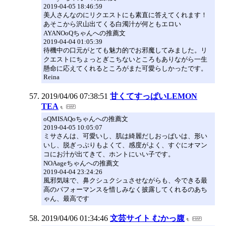
2019-04-05 18:46:59
美人さんなのにリクエストにも素直に答えてくれます！
あそこから沢山出てくる白濁汁が何ともエロい
AYANOoQちゃんへの推薦文
2019-04-04 01:05:39
待機中の口元がとても魅力的でお邪魔してみました。リ
クエストにちょっとぎこちないところもありながら一生
懸命に応えてくれるところがまた可愛らしかったです。
Reina
2019/04/06 07:38:51
甘くてすっぱいLEMON
TEA
oQMISAQoちゃんへの推薦文
2019-04-05 10:05:07
ミサさんは、可愛いし、肌は綺麗だしおっぱいは、形い
いし、脱ぎっぷりもよくて、感度がよく、すぐにオマン
コにお汁が出てきて、ホントにいい子です。
NOAageちゃんへの推薦文
2019-04-04 23:24:26
風邪気味で、鼻クシュクシュさせながらも、今できる最
高のパフォーマンスを惜しみなく披露してくれるのあち
ゃん、最高です
2019/04/06 01:34:46
文芸サイト むかっ腹