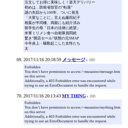
注文してお得に美味しく！楽天デリバリー
初めは…防衛省技官の“転落”
謎の失踪から100年、ついに発見
「大変なことに」言えぬ藤田紀子
相葉が半同棲、両親にも紹介済み
留学生の母「日本の法律に絶望」
米軍ミリメシ食べ自衛隊員悶絶
驚き“開店セール”状態の元SMAP
今年炎上・騒動起こした女性たち
太
2017/11/16 20:18:59
メッセージ
Forbidden
You don’t have permission to access /~musasino/message.htm
on this server.
Additionally, a 403 Forbidden error was encountered while
trying to use an ErrorDocument to handle the request.
2017/11/16 20:13:43
MY THING
Forbidden
You don’t have permission to access /~musasino/mything.htm
on this server.
Additionally, a 403 Forbidden error was encountered while
trying to use an ErrorDocument to handle the request.