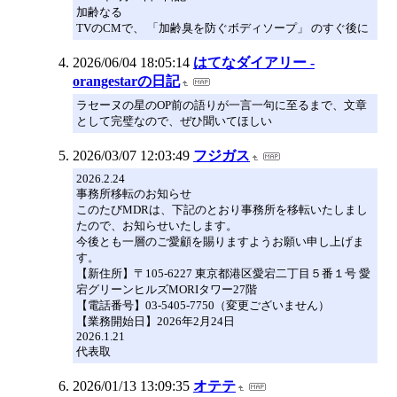
加齢なる
TVのCMで、 「加齢臭を防ぐボディソープ」 のすぐ後に
2026/06/04 18:05:14
はてなダイアリー -
orangestarの日記
ラセーヌの星のOP前の語りが一言一句に至るまで、文章
として完璧なので、ぜひ聞いてほしい
2026/03/07 12:03:49
フジガス
2026.2.24
事務所移転のお知らせ
このたびMDRは、下記のとおり事務所を移転いたしまし
たので、お知らせいたします。
今後とも一層のご愛顧を賜りますようお願い申し上げま
す。
【新住所】〒105-6227 東京都港区愛宕二丁目５番１号 愛
宕グリーンヒルズMORIタワー27階
【電話番号】03-5405-7750（変更ございません）
【業務開始日】2026年2月24日
2026.1.21
代表取
2026/01/13 13:09:35
オテテ