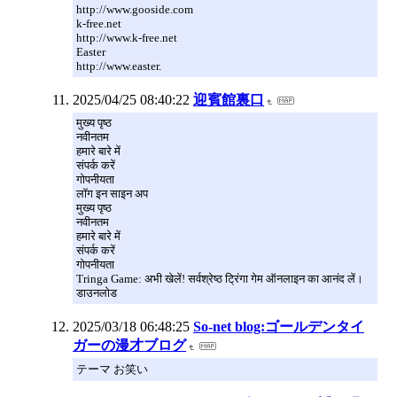
http://www.gooside.com
k-free.net
http://www.k-free.net
Easter
http://www.easter.
2025/04/25 08:40:22
迎賓館裏口
मुख्य पृष्ठ
नवीनतम
हमारे बारे में
संपर्क करें
गोपनीयता
लॉग इन साइन अप
मुख्य पृष्ठ
नवीनतम
हमारे बारे में
संपर्क करें
गोपनीयता
Tringa Game: अभी खेलें! सर्वश्रेष्ठ ट्रिंगा गेम ऑनलाइन का आनंद लें।
डाउनलोड
2025/03/18 06:48:25
So-net blog:ゴールデンタイ
ガーの漫才ブログ
テーマ お笑い