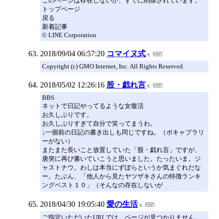
このページは存在しないか、すでに削除されています。
トップページ
戻る
新着記事
© LINE Corporation
2018/09/04 06:57:20
コマイヌ式
Copyright (c) GMO Internet, Inc. All Rights Reserved.
2018/05/02 12:26:16
股・戯れ言
BBS
ネットで日記やってるような女復活
お久しぶりです。
お久しぶりすぎて自分で笑ってまうわ。
↓一個前の日記の書き出しも同じですね。（ボキャブラリ
ーがない）
またまた長いこと放置していた「股・戯れ言」ですが、
唐突に再び書いていこうと思いました。たったいま。ジ
ャストナウ。わしは本当にずぼらというか気まぐれだな
ー。たぶん、「他人から見たヤツザキさんの特徴ランキ
ングベスト１０」（そんなの存在しないが
2018/04/30 19:05:40
愛の生活
ご指定いただいたURLでは、ページが見つかりません。