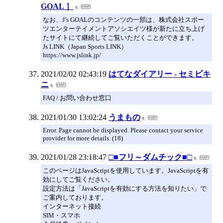
GOAL ］
なお、J’s GOALのコンテンツの一部は、株式会社スポー
ツエンターテイメントアソシエイツ様が新たに立ち上げ
たサイトにて継続してご覧いただくことができます。
Js LINK（Japan Sports LINK）
https://www.jslink.jp/
2021/02/02 02:43:19
はてなダイアリー - セミビキ
ニ
FAQ / お問い合わせ窓口
2021/01/30 13:02:24
うまもの
Error. Page cannot be displayed. Please contact your service
provider for more details. (18)
2021/01/28 23:18:47
□■フリ～ダムチック■□
このページはJavaScriptを使用しています。JavaScriptを有
効にしてご覧ください。
設定方法は「JavaScriptを有効にする方法を知りたい」で
ご案内しております。
インターネット接続
SIM・スマホ