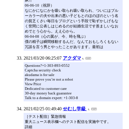
豚汁
06-06-10（祝辞）
なにかになにかを吸い取られ吸い取られ、ついにはブル
ーカラーの夫や出来の悪い子どもとのほのぼのという名
の貧乏くさい毎日をブログという手段で恥ずかしげもな
く世間に公表しはじめるのが結婚生活です羨ましいなお
めでとう心から。ええ心から。
06-04-08（心の翼が、今、時を飛ぶ）
僕の精子は瞬間移動するんだ、なんておもしろくもない
冗談を言う男とやったことがあります。最初は
2021/03/20 06:25:07
アクダマ
Questions?+1-303-893-0552
Captcha security check
akudama is for sale
Please prove you’re not a robot
View Price
Dedicated to customer care
30-day money back guarantee
Talk to a domain expert: +1-303-8
2021/02/25 01:49:40
せむし学級
［テスト配信］緊急情報
重大ニュース表示欄へのテスト配信を実施中です。
詳細