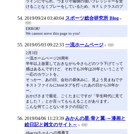
ラインに守られ、つまり守備側の強いプレッシャーを受
けることなくプレーをしているため、ＮＦＬクラスのプ
2019/09/24 03:40:04
スポーツ総合研究所 Blog
ERROR!
We cannot serve this page to you!
2019/05/03 09:22:33
一流ホームページ
2月3日
一流ホームページ20周年
半年以上放置しておきながら今さらどのツラ下げてって
感はあるんですけど、それでも20年は20年ということで
一応のカウントを。
そっかー、あの日、会社の昼休みに、見よう見まねでテ
キストファイルにhtmlタグを打ったあの日から20年か
ー。
おかげさまで最近、ごくたまにですが「学生時代に見て
ました！」とか言ってもらえることがあります。
こんな何てことないオタクの日記で、
2019/04/06 11:23:39
みかんの星-骨と翼-～漫画と
絵日記と雑文のサイト～
rikacyuちゃんへの推薦文