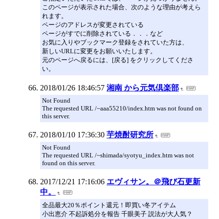
このページが表示された場合、次のような理由が考えら
れます。
ページのアドレスが変更されている
ページがすでに削除されている．．．など
お気に入りやブックマーク登録をされていた方は、
新しいURLに変更をお願いいたします。
元のページへ戻るには、[戻る] をクリックしてくださ
い。
2018/01/26 18:46:57
湘南 から元気倶楽部
Not Found
The requested URL /~aaa55210/index.htm was not found on
this server.
2018/01/10 17:36:30
芋焼酎研究所
Not Found
The requested URL /~shimada/syotyu_index.htm was not
found on this server.
2017/12/21 17:16:06
エヴィサン。＠飛び石更新
中。
全品最大20％ポイント還元！即買い冬アイテム
小出恵介 不起訴処分を報告 千眼美子 説法が大人気？