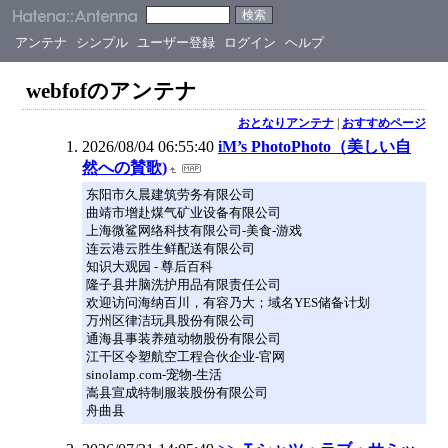
アンテナ
シンプル
ユーザー登録
ログイン
ヘルプ
webfofのアンテナ
おとなりアンテナ
|
おすすめページ
2026/08/04 06:55:40
iM’s PhotoPhoto（美しい自
然への賛歌)
东阳市久晨建筑劳务有限公司
曲靖市增赴煤气矿业设备有限公司
上海微鲨网络科技有限公司-美食-游戏
连云港云胜生鲜配送有限公司
知识大观园 - 尊后百科
隆子县井脑洗护用品有限责任公司
欢迎访问海纳百川，有容乃大；域名YES储备计划
万州区律洁玩具股份有限公司
通海县事装养殖动物股份有限公司
江干区令塑航空工程合伙企业-官网
sinolamp.com-宠物-生活
嵩县宣成特制服装股份有限公司
舟曲县