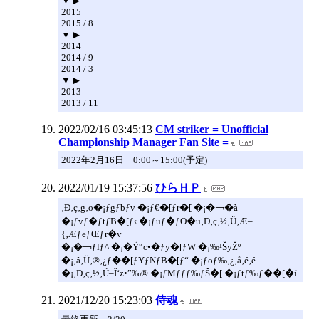
▼ ▶
2015
2015 / 8
▼ ▶
2014
2014 / 9
2014 / 3
▼ ▶
2013
2013 / 11
2022/02/16 03:45:13
CM striker = Unofficial
Championship Manager Fan Site =
2022年2月16日 0:00～15:00(予定)
2022/01/19 15:37:56
ひらＨＰ
‚Ð‚ç‚g‚o�¡ƒgƒbƒv �¡ƒ€�[ƒr�[ �¡�￢�à
�¡ƒvƒ�ƒtƒB�[ƒ‹ �¡ƒuƒ�ƒO�u‚Ð‚ç‚½‚Ü‚Æ–
{‚ÆƒeƒŒƒr�v
�¡�￢ƒlƒ^ �¡�Ÿ“c•�ƒy�[ƒW �¡‰¹ŠyŽº
�¡‚â‚Ü‚®‚¿ƒ��[ƒYƒNƒB�[ƒ“ �¡ƒoƒ‰‚¿‚å‚é‚é
�¡‚Ð‚ç‚½‚Ü–Ï‘z•”‰® �¡ƒMƒƒƒ‰ƒŠ�[ �¡ƒtƒ‰ƒ��[�í
2021/12/20 15:23:03
侍魂