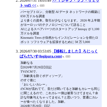
2026/07/31 14:05:49
>> Ｔシャツ・ラブ・サミッ
ト vol5 <<
パーセプトロン、分散型 AI データ ネットワークの構築に
650 万ドルを調達
より多くの資本。取引が少なくなります。 2026 年上半期
がヨーロッパのテクノロジーについて語ること
AI によるスペアパーツのスタートアップ Intropy が 1,100
万ドルを調達
Kinematic Trees が自然からインスピレーションを得たロ
ボット ソフトウェアを拡張するために 58 万 5,000
2026/07/30 03:53:05
【移転しました】ろじっく
ぱらだいす(logipara.com)
加齢なる
2026年7月29日日記
TVのCMで、
「加齢臭を防ぐボディソープ」
のすぐ後に
「おいしいカレー」
のCMが流れてて、音だけ聞いてると加齢もカレーも同じ
に聞こえるので、これカレー側は被害うけてません？余
計な印象与えちゃってません？と思いつつ、普通にカレ
ーが食べたくなりました。加齢。
2026年7月29日 : 日記