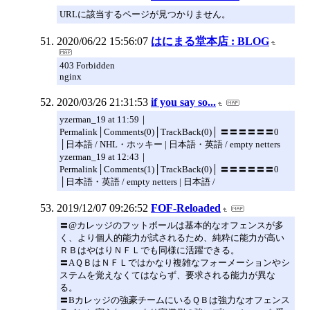
URLに該当するページが見つかりません。
2020/06/22 15:56:07
はにまる堂本店 : BLOG
403 Forbidden
nginx
2020/03/26 21:31:53
if you say so...
yzerman_19 at 11:59｜
Permalink│Comments(0)│TrackBack(0)│ 〓〓〓〓〓〓0
│日本語 / NHL・ホッキー | 日本語・英語 / empty netters
yzerman_19 at 12:43｜
Permalink│Comments(1)│TrackBack(0)│ 〓〓〓〓〓〓0
│日本語・英語 / empty netters | 日本語 /
2019/12/07 09:26:52
FOF-Reloaded
〓@カレッジのフットボールは基本的なオフェンスが多
く、より個人的能力が試されるため、純粋に能力が高い
ＲＢはやはりＮＦＬでも同様に活躍できる。
〓AＱＢはＮＦＬではかなり複雑なフォーメーションやシ
ステムを覚えなくてはならず、要求される能力が異な
る。
〓Bカレッジの強豪チームにいるＱＢは強力なオフェンス