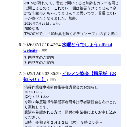
のCMが流れてて、音だけ聞いてると加齢もカレーも同じ
に聞こえるので、これカレー側は被害うけてません？余
計な印象与えちゃってません？と思いつつ、普通にカレ
ーが食べたくなりました。加齢。
2026年7月29日 : 日記
加齢なる
TVのCMで、 「加齢臭を防ぐボディソープ」 のすぐ後に
2026/07/17 10:47:24
水曜どうでしょう official
website
社内見学のご案内
社内見学のご案内
2025/12/05 02:36:29
ビルメン協会【掲示板（お
知らせ）】
清掃作業従事者研修指導者講習会のお知らせ
2025/12/02
添付：25-1.doc
令和７年度清掃作業従事者研修指導者講習会を次のとお
り実施します。
受講を希望される方は、添付の申請書によりお申し込み
ください。
日時 令和８年２月１２日（木） ９時２５分～