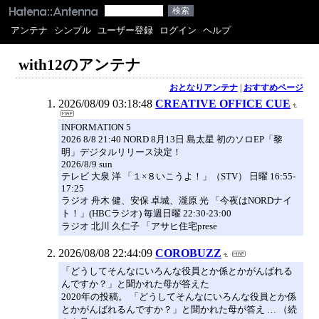
アンテナ
シンプル
ユーザー登録
ログイン
ヘルプ
with12のアンテナ
おとなりアンテナ
|
おすすめページ
2026/08/09 03:18:48
CREATIVE OFFICE CUE
INFORMATION 5
2026 8/8 21:40 NORD 8月13日 島太星 初のソロEP「黎
明」デジタルリリース決定！
2026/8/9 sun
テレビ 大泉 洋 「１×８いこうよ！」（STV） 日曜 16:55-
17:25
ラジオ 舟木 健、安保 卓城、瀧原 光 「今夜はNORDナイ
ト！」(HBCラジオ) 毎週日曜 22:30-23:00
ラジオ 北川 久仁子 「アサヒ住宅prese
2026/08/08 22:44:09
COROBUZZ
「どうしてそんなにいろんな役員とか係とかがんばれる
んですか？」と聞かれた母が答えた
2020年の投稿。 「どうしてそんなにいろんな役員とか係
とかがんばれるんですか？」と聞かれた母が答え … （続