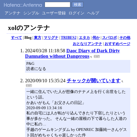
アンテナ
シンプル
ユーザー登録
ログイン
ヘルプ
xolのアンテナ
すべて
|
Blog
|
東方
|
マリグナ
|
TRIBES2
|
エタカ
|
伺か
|
スパロボ
|
その他
おとなりアンテナ
|
おすすめページ
2024/03/28 11:18:58
Daoc Diary of Dark Dirty
Damnation without Dangerous
P&G
読者になる
2020/09/10 15:35:24
チャックが開いています
一緒に住んでいた人が想像のナナメ上を行く出世をした
という話。
かあいがもん「お父さんの日記」
2020-09-09 13:34:16
私の自宅には人が転がり込んできたり下宿したりという
事が多かった。 そんな一緒の屋根の下で暮らした人達の
中に私の…
手越のゲームキングダム by OPENREC 加藤純一さんゲス
ト回がめちゃくちゃ楽しかった件