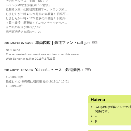
そのクールビズ、実は「NG」？
ヘラヘラMCに批判殺到「不愉快」
欧州輸入車への関税調査完了へ、トランプ米…
しまむらが一時▲17％超安の大暴落！ 日経平…
しまむらが一時▲17％超安の大暴落！ 日経平…
＜日中経済・新事情＞ドコモとチャイナモバ…
有力紙の報道が割れたワケ
高円宮絢子さま婚約へ、お
車両図鑑｜鉄道ファン・railf.jp
2018/03/18 07:04:02
Not Found
The requested document was not found on this server.
Web Server at railf.jp-2011年2月21日
Yahoo!ニュース - 鉄道業界
2017/02/11 16:55:56
1～20/403件
鉄道むすめ 券売機に初採用 経済 2/11(土) 15:51
1～20/403件
Hatena
ふい(id:fui)
の第2アンテナ(
関係)です。
∞
β