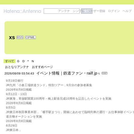
アンテナ
シンプル
ユーザー登録
ログイン
ヘルプ
xs
すべて
G
D
*
N
おとなりアンテナ
おすすめページ
イベント情報｜鉄道ファン・railf.jp
2026/08/09 03:54:43
9月19日催行
JR九州「小倉工場鉄道ランド」特別ツアー，9月分の参加者募集
2026年8月8日掲載
9月12日・13日
JR東海，草薙駅開業100周年・橋上駅舎完成10周年を記念したイベントを実施
2026年8月8日掲載
9月5日
JR東日本秋田事業本部，「横手駅まつり」開催にあわせて臨時列車の運行・お仕事体験イベン
道古物オークションを実施
2026年8月8日掲載
8月29日
JR東日本，