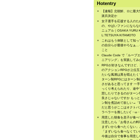
Hotentry
【速報】北朝鮮、ロに最大
派兵決定か
女子選手を応援する人のた
の、やばいファンにならな
ニュアル｜OSAKA YURU 
L:TETSUYA KITAMOTO
これはもう体験として知っ
の自分らが最後やろなぁ…
こと
Claude Code で「ループ
ニアリング」を実践してみ
RPGが好きなんですけど
のアクションRPGが上位
たいな風潮は異を唱えたく
ターン制RPGにはターン
さがあると思ってます 一
っくり考えられたり、途中
憩したりできるのがターン
良さじゃないですか もっ
ン制を煮詰めて欲しい→「
だと思うがここはオクトパ
ラベラーを推したい(´・ω・
用意した朝食を息子が食べ
注意したら「お母さんの料
まずいから食べたくない」
「まずいなら食べなくてい
今後は自分で食事を用意し