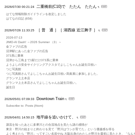
二重橋前(C10)で たたん たたん
2026/07/30 00:21:24
はてな情報削除ガイドラインを改定しました
はてなの日記 (658)
［ 普 通 ］［ 湖西線 近江舞子 ］
2026/07/26 11:33:25
2026-07-13
JIMO-AI Dash! ～2026 Summer （3）～
金ファブの広告
沼津駅にあった金ファブの広告
373系に乗車
沼津から三島まで1駅だけ373系に乗車
ようよしの安全サイクリングアクスタでよしこちゃんお誕生日祝い
つじ写真館
つじ写真館さんでよしこちゃんお誕生日祝い寫眞展に参加しました。
グランマ上土本店
グランマ上土本店さんでよしこちゃんお誕生日祝い。
誕生日
Downtown Train
2026/05/01 07:09:33
Subscribe to: Posts (Atom)
地平線を追いかけて、
2026/04/01 14:50:15
源流を知ったあとに多摩川との合流地点を見たら謎の感情が
東京・野川の始まりと終わりを見て「野川はワシが育てた」という優越感を得る
よく考えたら「野川」ってすごい名前やね 大阪出身のわたしが野川を最初に見たとき、「なん