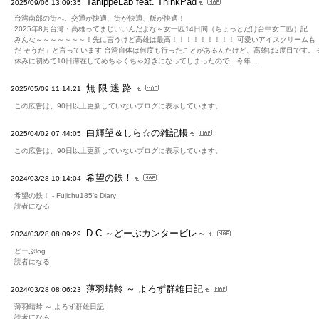
TanippeLab feat. ThinkPad
2025/09/06 13:09:35
台湾南部の街へ。交通が快適、街が快適、飯が快適！
2025年8月台湾・高雄ってまじいいんだよな～女一匹14日間（ちょっとだけ台中女二匹）記
みんな～～～～～～～！先に言うけど高雄は最高！！！！！！！！！ 可愛いアイスクリームも
だ そうだ」と言っています 台湾自体は何度も行ったことがあるんだけど、高雄は2度目です。 
休みに初めて10日滞在してめちゃくちゃ好きになってしまったので、今年…
無 限 迷 路
2025/05/09 11:14:21
この広告は、90日以上更新していないブログに表示しています。
白輝望＆しら☆の雑記帳
2025/04/02 07:44:05
この広告は、90日以上更新していないブログに表示しています。
希望の鉄！
2024/03/28 10:14:04
希望の鉄！ - Fujichu185’s Diary
読者になる
D.C.～どーぶカンタービレ～
2024/03/28 08:09:29
どーぶlog
読者になる
薄羽蜻蛉 ～ よろず群雄日記
2024/03/28 08:06:23
薄羽蜻蛉 ～ よろず群雄日記
読者になる