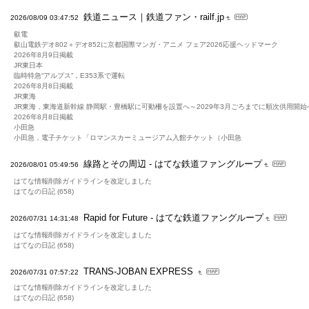
鉄道ニュース｜鉄道ファン・railf.jp
2026/08/09 03:47:52
叡電
叡山電鉄デオ802＋デオ852に京都国際マンガ・アニメ フェア2026応援ヘッドマーク
2026年8月9日掲載
JR東日本
臨時特急“アルプス”，E353系で運転
2026年8月8日掲載
JR東海
JR東海，東海道新幹線 静岡駅・豊橋駅に可動柵を設置へ～2029年3月ごろまでに順次供用開始
2026年8月8日掲載
小田急
小田急，電子チケット「ロマンスカーミュージアム入館チケット（小田急
線路とその周辺 - はてな鉄道ファングループ
2026/08/01 05:49:56
はてな情報削除ガイドラインを改定しました
はてなの日記 (658)
Rapid for Future - はてな鉄道ファングループ
2026/07/31 14:31:48
はてな情報削除ガイドラインを改定しました
はてなの日記 (658)
TRANS-JOBAN EXPRESS
2026/07/31 07:57:22
はてな情報削除ガイドラインを改定しました
はてなの日記 (658)