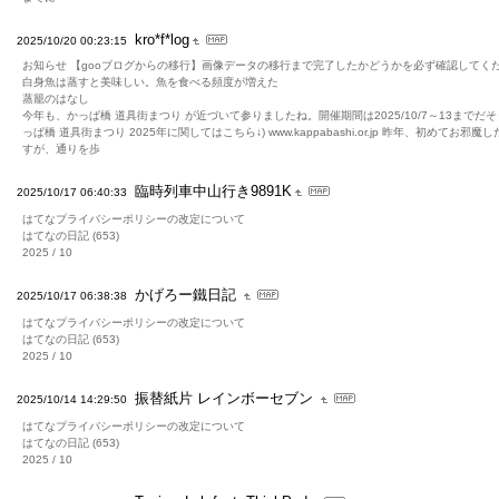
kro*f*log
2025/10/20 00:23:15
お知らせ 【gooブログからの移行】画像データの移行まで完了したかどうかを必ず確認してく
白身魚は蒸すと美味しい。魚を食べる頻度が増えた
蒸籠のはなし
今年も、かっぱ橋 道具街まつり が近づいて参りましたね。開催期間は2025/10/7～13までだそ
っぱ橋 道具街まつり 2025年に関してはこちら↓) www.kappabashi.or.jp 昨年、初めてお邪魔
すが、通りを歩
臨時列車中山行き9891K
2025/10/17 06:40:33
はてなプライバシーポリシーの改定について
はてなの日記 (653)
2025 / 10
かげろー鐵日記
2025/10/17 06:38:38
はてなプライバシーポリシーの改定について
はてなの日記 (653)
2025 / 10
振替紙片 レインボーセブン
2025/10/14 14:29:50
はてなプライバシーポリシーの改定について
はてなの日記 (653)
2025 / 10