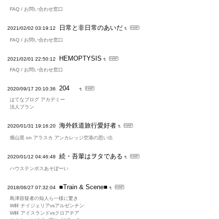
FAQ / お問い合わせ窓口
日常と非日常のあいだ
2021/02/02 03:19:12
FAQ / お問い合わせ窓口
HEMOPTYSIS
2021/02/01 22:50:12
FAQ / お問い合わせ窓口
204
2020/09/17 20:10:36
はてなブログ アカデミー
法人プラン
海外鉄道旅行愛好者
2020/01/31 19:16:20
畑山晃 on アラスカ アンカレッジ空港の思い出
続・吾輩はヲタである
2020/01/12 04:46:48
ハウステンボスあそぼーい
■Train & Scene■
2018/06/27 07:32:04
島津容疑者の知人ら一様に驚き
W杯 ナイジェリアvsアルゼンチン
W杯 アイスランドvsクロアチア