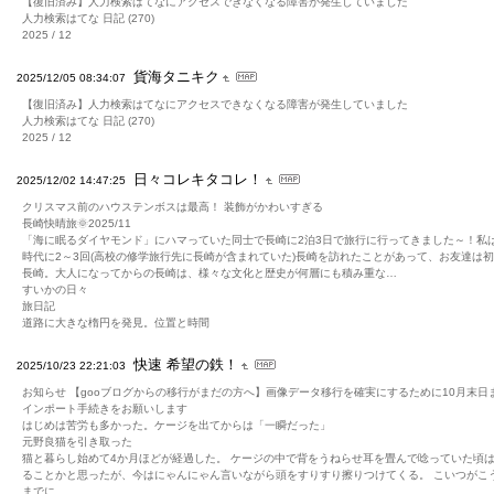
【復旧済み】人力検索はてなにアクセスできなくなる障害が発生していました
人力検索はてな 日記 (270)
2025 / 12
貨海タニキク
2025/12/05 08:34:07
【復旧済み】人力検索はてなにアクセスできなくなる障害が発生していました
人力検索はてな 日記 (270)
2025 / 12
日々コレキタコレ！
2025/12/02 14:47:25
クリスマス前のハウステンボスは最高！ 装飾がかわいすぎる
長崎快晴旅🌞2025/11
「海に眠るダイヤモンド」にハマっていた同士で長崎に2泊3日で旅行に行ってきました～！私
時代に2～3回(高校の修学旅行先に長崎が含まれていた)長崎を訪れたことがあって、お友達は
長崎。大人になってからの長崎は、様々な文化と歴史が何層にも積み重な…
すいかの日々
旅日記
道路に大きな楕円を発見。位置と時間
快速 希望の鉄！
2025/10/23 22:21:03
お知らせ 【gooブログからの移行がまだの方へ】画像データ移行を確実にするために10月末日
インポート手続きをお願いします
はじめは苦労も多かった。ケージを出てからは「一瞬だった」
元野良猫を引き取った
猫と暮らし始めて4か月ほどが経過した。 ケージの中で背をうねらせ耳を畳んで唸っていた頃
ることかと思ったが、今はにゃんにゃん言いながら頭をすりすり擦りつけてくる。 こいつがこ
までに