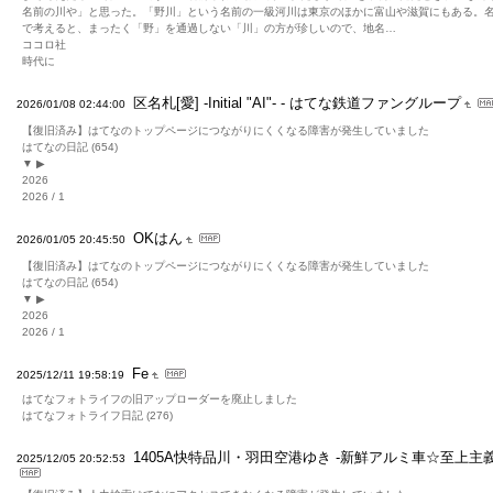
名前の川や」と思った。「野川」という名前の一級河川は東京のほかに富山や滋賀にもある。
で考えると、まったく「野」を通過しない「川」の方が珍しいので、地名…
ココロ社
時代に
区名札[愛] -Initial "AI"- - はてな鉄道ファングループ
2026/01/08 02:44:00
【復旧済み】はてなのトップページにつながりにくくなる障害が発生していました
はてなの日記 (654)
▼ ▶
2026
2026 / 1
OKはん
2026/01/05 20:45:50
【復旧済み】はてなのトップページにつながりにくくなる障害が発生していました
はてなの日記 (654)
▼ ▶
2026
2026 / 1
Fe
2025/12/11 19:58:19
はてなフォトライフの旧アップローダーを廃止しました
はてなフォトライフ日記 (276)
1405A快特品川・羽田空港ゆき -新鮮アルミ車☆至上主義
2025/12/05 20:52:53