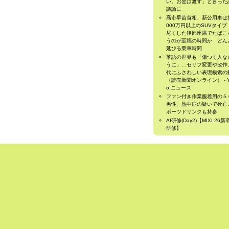
い。お金は渡す」と言った
議論に
高市早苗首相、新公用車は
000万円以上のSUVタイ
尽くした後部座席でたばこ
うのが至福の時間か どん
延びる乗車時間
落語の世界も「傷つく人な
うに」…セリフ変更や改作
代にふさわしい表現模索の
（読売新聞オンライン） - Y
o!ニュース
ファン付き作業服着用の５
男性、熱中症の疑いで死亡
ポーツドリンクも持参
AI研修(Day2)【MIXI 26
研修】