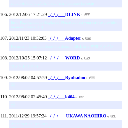
com/.net/.info/.org/.biz/.mobi/.asia/.jpn.com/.jp/.co.jp
2012/12/06 17:21:29
_/_/_/___DLINK
Error. Page cannot be displayed. Please contact your service provider
for more details. (10)
2012/11/23 10:32:03
_/_/_/___Adapter
For more information about this domain, click here. 中古ドメイン
2012/10/25 15:07:12
_/_/_/___WORD
コメント( 1040 )
2012/08/02 04:57:59
_/_/_/___Ryuhadoo

2012/08/02 02:45:49
_/_/_/___k404

2011/12/29 19:57:24
_/_/_/___ UKAWA NAOHIRO
Authorization Required