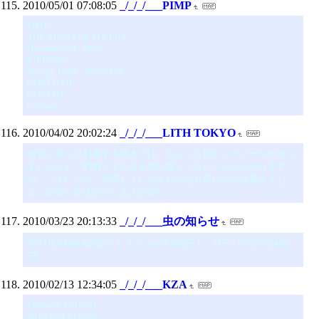
2010/05/01 07:08:05
_/_/_/___PIMP
PIMP
THE STORY OF MY LIFE
December 01, 2005
ICEBERG
Post by Dada : 06:00 PM
GHETTO.JP
GHETTO
Categor
2010/04/02 20:02:24
_/_/_/___LITH TOKYO
出会い系って利用する前までは、ちょっと怪しいイメージがあり
ましたけど、利用してみると別に怪しくないことが分かります
ね。っていうか、利用している人がかなり多いのには驚きまし
た。出会いを求めている人が多い
2010/03/23 20:13:33
_/_/_/___虫の知らせ
VALUE-DOMAINならドメインが年990円！、サーバーが年2400
円！
2010/02/13 12:34:05
_/_/_/___KZA
February 2010 (3)
2010.02.12 Friday