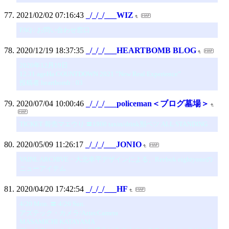
2021/02/02 07:16:43
_/_/_/___WIZ
FAQ / お問い合わせ窓口
2020/12/19 18:37:35
_/_/_/___HEARTBOMB BLOG
2020年12月19日
12.31 ageHa COUNTDOWN 2021 ”New Real Experience”
投稿者 heartbomb : 03
2020/07/04 10:00:46
_/_/_/___policeman＜ブログ墓場＞
TICKET 前売マエウり 〓1800 taxin/drink別ベツ ALL STANDING
2020/05/09 11:26:17
_/_/_/___JONIO
VAINL ARCHIVE・大北幸平デザインによる、Reebok eightyoneの
ニューアイテム
2020/04/20 17:42:54
_/_/_/___HF
4/20 Mon. 〓 4/26 Sun.
アズテック・カメラ/AztecCamera
MASAMICHI KATAYAMA