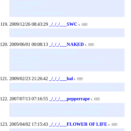
author : SCHEDULE
2010/02/13
| - | 20:51 | comments(0) | trackba
2009/12/26 08:43:29
_/_/_/___SWC
月別アーカイブ
2009/06/01 00:08:13
_/_/_/___NAKED
THE NAKED SOUL OF ICEBERG SLIM
February 03, 2006
FROM A STEEL BOX TO A WICKED YOUNG GIRL 10
ピンプ時代のピー
2009/02/23 21:26:42
_/_/_/___bal
自動で切り替わらない場合はコチラをクリックしてください。
2007/07/13 07:16:55
_/_/_/___pepperrape
はてなブックマークするFC2ブックマークに追加Livedoor クリッ
プに追加Yahoo!ブックマークに登録del.icio.usに追加
2005/04/02 17:15:43
_/_/_/___FLOWER OF LIFE