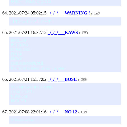
秒後に、自動的にココロ
2021/07/24 05:02:15
_/_/_/___WARNING !
【オンラインストアをオー
2021/07/21 16:32:12
_/_/_/___KAWS
ENGLISH
IN TOKYO
13 July 2021
ENTER
LEAVE
18歳未満の閲覧禁止。
Restricted to those 18 years or older.
2021/07/21 15:37:02
_/_/_/___BOSE
N.HOOLYWOOD COMPILE
16 March 2021
JAPANESE
ENGLISH
2021/07/08 22:01:16
_/_/_/___NO.12
© Yahoo Japan