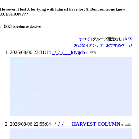
However, I lost X for tying with future.I have lost X. Dont someone know
XUESTION ???
↓【PR】is going to deceive.
すべて
|
グループ指定なし
|
X3X
おとなりアンテナ
|
おすすめページ
2026/08/06 23:31:14
_/_/_/___ktygch
1 部活・サークル
2 投資
3 語学
4 車・バイク
5 金融・マネー
6 仮想通貨
7 ネット・IT技術
8 政治・経済
9 将棋
10 留学
2026/08/06 22:55:04
_/_/_/___ HARVEST COLUMN
1 スピリチュアル
2 メンタル