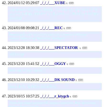
2024/01/12 05:29:07
_/_/_/___XUBE
ご自分のパソコンでない場合は、シークレット ブラウジング ウ
ィンドウを使用してログインしてください。 ゲストモードの使い
方の詳細
2024/01/08 09:08:21
_/_/_/___REC
Privacy policy·Do not sell my personal information·Manage
cookies·Terms of use·Disclaimer·Sitemap·©
2023/12/28 18:30:38
_/_/_/___SPECTATOR
2023.12.20
2023/12/20 15:41:52
_/_/_/___OGGY
Welcome to Oggy website
2023/12/10 10:29:32
_/_/_/___DK SOUND
出品されている商品がありません。
2023/10/15 10:57:25
_/_/_/___r_ktygch
About Jobs Blog Advertise Developers Guidelines Help Help forum
Privacy Terms Cookies