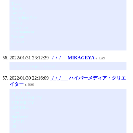
Travel
Health
Business
Everything Else
Beauty
Education
Entertainment
Fashion
Finance
Fi
2022/01/31 23:12:29
_/_/_/___MIKAGEYA
blog.excite.co.jp/mikageya
2022/01/30 22:16:09
_/_/_/___ ハイパーメディア・クリエ
イター
ABOUT US
PRIVACY POLICY
SITE POLICY
CONTACT
Error
Not Found
ABOUT
US
PRIVACY