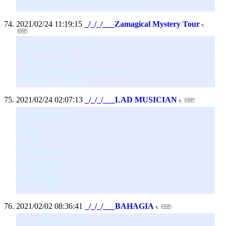
Please enable JS and disable any ad blocker
2021/02/24 11:19:15
_/_/_/___Zamagical Mystery Tour
Zamagical Mｙstery Tour
2005年09月13日
～夏のサイケな旅～
～寝転がってPETER MAXもイイ気分～
続きを読む ”～夏のサイ
2021/02/24 02:07:13
_/_/_/___LAD MUSICIAN
LAD MUSICIAN
COLLECTION
PHOTO
MOVIE
NEWS
NEW ARRIVALS
BACK NUMBER
INFORMATION
BACK NUMBER
ONLINE SHO
2021/02/02 08:36:41
_/_/_/___BAHAGIA
FAQ / お問い合わせ窓口