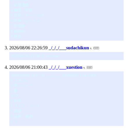
3 発達障害
4 教育・学校
5 競馬・ギャンブル
6 時事・ニュース
7 米国株
8 認知症
9 歴史
2026/08/06 22:26:59
_/_/_/___sudachikun
2026/08/06 21:00:43 xuestion
2026/08/06 21:00:43
_/_/_/___xuestion
2026/08/06 19:47:22 _/_/_/___ HARVEST COLUMN
1 コスプレ
2 車・バイク
3 癌
4 FX
5 科学
6 ライブ・バンド
7 英語
8 法律・裁判
9 ス