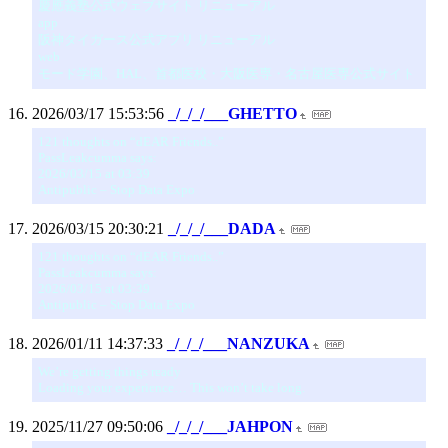
慶應義塾公式ウェブサイト リニューアル
app
阪神タイガース公式アプリ リニューアル
web
モード学園、HAL、首都医校・大阪医専・名古屋医専公式サイト
2026/03/17 15:53:56
_/_/_/___GHETTO
121 thoughts on “dEAR Friends..”
PassLeakcumma says:
2026/03/15 at 03:39
Antipublic – Stop Data Expo
2026/03/15 20:30:21
_/_/_/___DADA
121 thoughts on “dEAR Friends..”
PassLeakcumma says:
2026/03/15 at 03:39
Antipublic – Stop Data Expo
2026/01/11 14:37:33
_/_/_/___NANZUKA
We’re getting things ready
Loading your experience… This won’t take long.
2025/11/27 09:50:06
_/_/_/___JAHPON