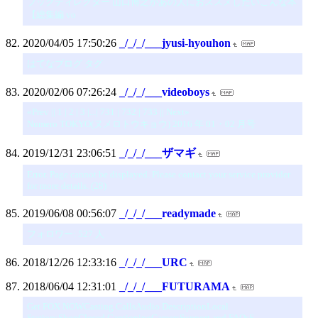
ブックディレクター 山口博之があの人におススメしたいこんな本
【総集編 vo
2020/04/05 17:50:26
_/_/_/___jyusi-hyouhon
はてなブログ タグ
2020/02/06 07:26:24
_/_/_/___videoboys
«Prev || 1 | 2 | 3 |...| 731 | 732 | 733 || Next»
Numero TOKYO(ヌメロトウキョウ) 2016 年 01・02 月号
2019/12/31 23:06:51
_/_/_/___ザマギ
Error. Page cannot be displayed. Please contact your service provider
for more details. (28)
2019/06/08 00:56:07
_/_/_/___readymade
フォロワー: 527 人
2018/12/26 12:33:16
_/_/_/___URC
2018/06/04 12:31:01
_/_/_/___FUTURAMA
Get FOX NOWCasting CallsAudio DescriptionLocal
StationsShopClosed CaptioningCareersSupport and FAQsS