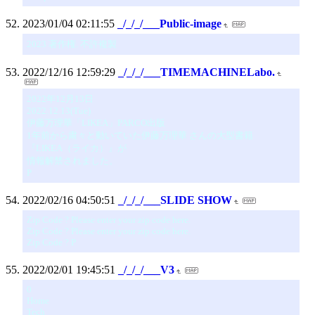
2023/01/04 02:11:55
_/_/_/___Public-image
2023 著作権. 不許複製
2022/12/16 12:59:29
_/_/_/___TIMEMACHINELabo.
2022年12月13日
2022.12.13(Tue)
伊藤万理華「LIKEA」PARCO出版
1年前から粛々と動いていた伊藤万理華 さんの大型書籍
『LIKEA（ライカ）』が
情報解禁されました。
P
2022/02/16 04:50:51
_/_/_/___SLIDE SHOW
Zip Code ? Please enter your zip code here.
Zip Code ? Please enter your zip code here.
Zip Code ? P
2022/02/01 19:45:51
_/_/_/___V3
0
Home
Tech