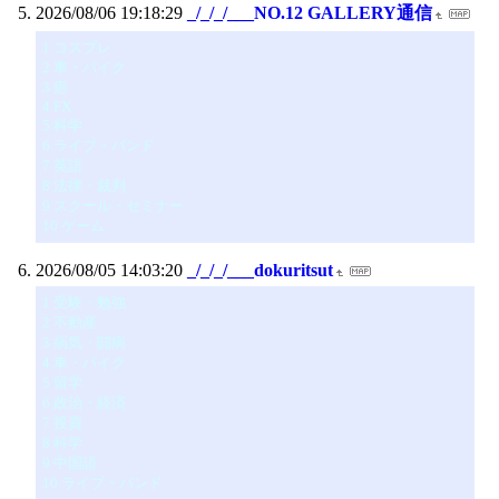
2026/08/06 19:18:29
_/_/_/___NO.12 GALLERY通信
1 コスプレ
2 車・バイク
3 癌
4 FX
5 科学
6 ライブ・バンド
7 英語
8 法律・裁判
9 スクール・セミナー
10 ゲーム
2026/08/05 14:03:20
_/_/_/___dokuritsut
1 受験・勉強
2 不動産
3 病気・闘病
4 車・バイク
5 留学
6 政治・経済
7 投資
8 科学
9 中国語
10 ライブ・バンド