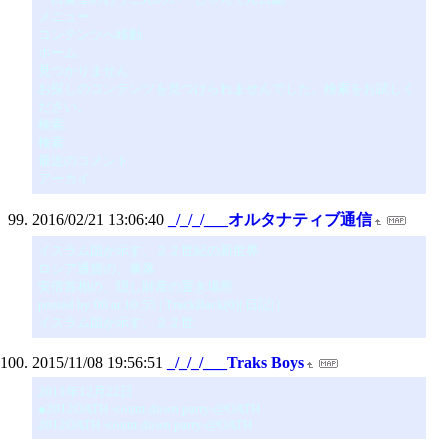
メニュー
コンテンツへ移動
ホーム
見つかりません
お探しのコンテンツを見つけられませんでした。検索をお試しく
ださい。
検索:
検索:
最近のコメント
アーカイ
2016/02/21 13:06:40
_/_/_/___オルタナティブ通信
イスラム国が示す、２２世紀の新世界
ロシア通貨の、暴落
安倍首相の、隠し財産の置き場所
posted by 00 at 10:55 | TrackBack(0)| 日記| |
イスラム国が示す、２２世
2015/11/08 19:56:51
_/_/_/___Traks Boys
2011年12月22日
●2012OATH -count down party-@OATH
2012OATH -count down party-@OATH