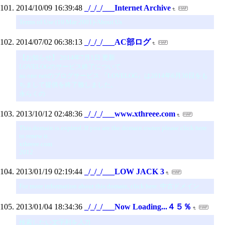
2014/10/09 16:39:48
_/_/_/___Internet Archive
Terms of Use (10 Mar 2001)-About Us
2014/07/02 06:38:13
_/_/_/___AC部ログ
【お知らせ】 2014年7月1日 更新
LOVELOGのサービス終了について
au one netのブログサービス 『LOVELOG』は2014年6月30日をも
ちまして提供を終了致しました。
永らくの
2013/10/12 02:48:36
_/_/_/___www.xthreee.com
This domain is expired. If you are the domain owner please click here
to renew it.
xthreee.com
2012
2013/01/19 02:19:44
_/_/_/___LOW JACK 3
For more information about this domain, click here. 中古ドメイン
2013/01/04 18:34:36
_/_/_/___Now Loading...４５％
検索したい文字列を入力