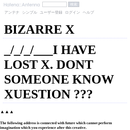
アンテナ
シンプル
ユーザー登録
ログイン
ヘルプ
BIZARRE X
_/_/_/___I HAVE
LOST X. DONT
SOMEONE KNOW
XUESTION ???
▲▲▲
The following address is connected with future which cannot perform
imagination which you experience after this creative.