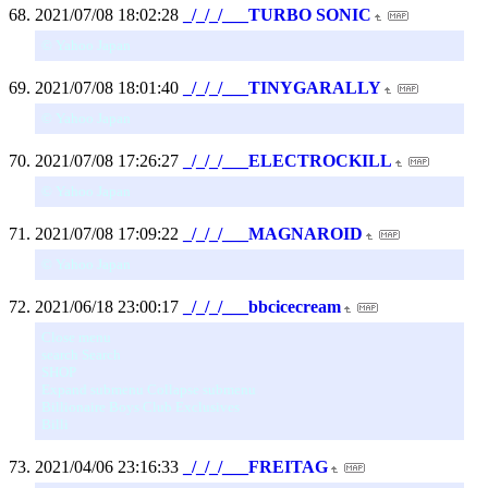
2021/07/08 18:02:28
_/_/_/___TURBO SONIC
© Yahoo Japan
2021/07/08 18:01:40
_/_/_/___TINYGARALLY
© Yahoo Japan
2021/07/08 17:26:27
_/_/_/___ELECTROCKILL
© Yahoo Japan
2021/07/08 17:09:22
_/_/_/___MAGNAROID
© Yahoo Japan
2021/06/18 23:00:17
_/_/_/___bbcicecream
Close menu
search Search
SHOP
Expand submenu Collapse submenu
Billionaire Boys Club Exclusives
Billi
2021/04/06 23:16:33
_/_/_/___FREITAG