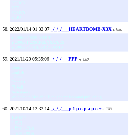
PORICY
SITE
PORICY
© HO
2022/01/14 01:33:07
_/_/_/___HEARTBOMB-X3X
● 2006/03/03PLAN E.T
● 2006/01/23SCREEN SAVERS
● 2005/07/14HE XART BOMB
2021/11/20 05:35:06
_/_/_/___PPP
Deutsch
English
Español
Français
日本語
Nederlands
Welcome to Movable Type, the professional publishing
2021/10/14 12:32:14
_/_/_/___p 1 p o p a p o +
1 認知症
2 投資
3 哲学・思想
4 病気・闘病