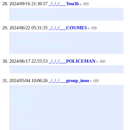
2024/09/16 21:36:57
_/_/_/___You3b
you3b.com is coming soon
This domain is managed at
2024/06/22 05:31:35
_/_/_/___COS/MES
Top Tracks / View All
From Other Space
GOZMEZ LAND - CHAOSEXOTICA -
2:58
2024/06/17 22:55:53
_/_/_/___POLICEMAN
Camera File Upload
2024/05/04 10:06:26
_/_/_/___group_inou
NEWS (128)
SCHEDULE (128)
WORKS (83)
GOODS (10)
MEDIA (123)
GALLERY (1)
SHOP (1)
Artwork by AC部
【イルカ