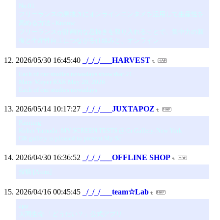
No.01
フリーランスの息抜きにオンラインエンタメを活用して生産性を
高める方法 - Knoow
フリーランスが計画的な息抜きを取り入れることで、集中力の回
復と生産性向上につながる仕組みと、オンライン
2026/05/30 16:45:40
_/_/_/___HARVEST
Each of our studies nowadays show that 21
Mary Meyer RXR May 28, 2026
Each of our studies nowadays
2026/05/14 10:17:27
_/_/_/___JUXTAPOZ
Painting
Kohei Yamada: MY SCREEN TESTS @ Gr Gallery, New York
GR gallery is pleased to present My Sc
2026/04/30 16:36:52
_/_/_/___OFFLINE SHOP
投稿 [Atom]
2026/04/16 00:45:45
_/_/_/___team☆Lab
app
大同生命 「どうだい？」公式アプリ