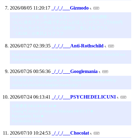
2026/08/05 11:20:17
_/_/_/___Gizmodo
iOS 27ベータ版、真っ先に見直した「グラス感の調整」
ついに発売ファン内蔵で手のひらが涼しいマウス。2万9400円
フィルムカメラにデジタルの便利さ・楽しさをプラス。
「LIGAR」が本日よりクラフ
2026/07/27 02:39:35
_/_/_/___Anti-Rothschild
Find information, resources and relevant links for anti-rothschild.net.
This domain may be for sale.
2026/07/26 00:56:36
_/_/_/___Googlemania
3 0.1838 24217272 require_once( '/home/users/2/minia/web/g-
mania/wp-includes/template-loader.php' )
2026/07/24 06:13:41
_/_/_/___PSYCHEDELICUNI
@長者舎 04/4/44/44:44 ■
Losing*Control @ Aoyama Mandara 04/01/17 ■
Psychedelic Text ■
Psychedelic Links
2026/07/10 10:24:53
_/_/_/___Chocolat