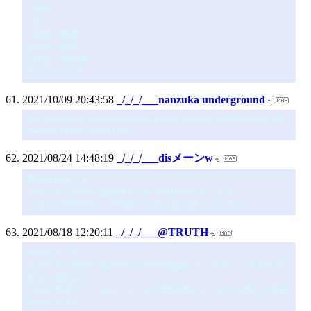
5 将棋
6 癌
7 受験・勉強
8 政治・経済
9 鉄道・飛行機
10 フィギュア
2021/10/09 20:43:58
_/_/_/___nanzuka underground
We’re sorry but vue.ts.class doesn’t work properly without JavaScript
enabled. Please enable it to c
2021/08/24 14:48:19
_/_/_/___disメーンw
無効なURLです。
プログラム設定の反映待ちである可能性があります。
しばらく時間をおいて再度アクセスをお試しください。
2021/08/18 12:20:11
_/_/_/___@TRUTH
@niftyトップ
ブラウザで再読み込み(Reload)や再起動していただいても表示さ
れない場合は、
URLが間違っているか、ココログ開設者がココログを閉じた可能
性があります。