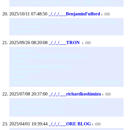
gooメール / gooID（goo決済） / goo住宅・不動産 / GOLF me!
2025/10/11 07:48:50
_/_/_/___BenjaminFulford
I have a custom domain with Typepad Domains mapped to my blog,
what do I do about it?
Typepad Domain
2025/09/26 08:20:08
_/_/_/___TRON
没有找到站点
您的请求在Web服务器中没有找到对应的站点！
可能原因：
您没有将此域名或IP绑定到对应站点!
配置文件未生效!
如何解决：
检查是否已经绑定到对应站点，若确认已绑定，请尝试重载Web服
2025/07/08 20:37:00
_/_/_/___richardkoshimizu
※10秒後にBIGLOBEのおすすめページに遷移します
BIGLOBEのおすすめサービス
Copyright(C)BIGLOBE Inc. 1996-
2025/04/01 10:39:44
_/_/_/___ORE BLOG