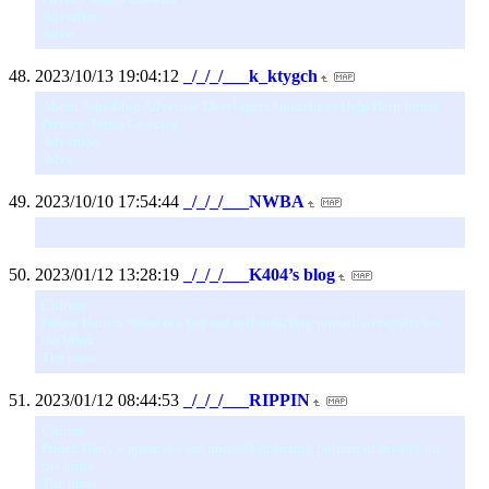
Advertise
Adve
2023/10/13 19:04:12
_/_/_/___k_ktygch
About Jobs Blog Advertise Developers Guidelines Help Help forum
Privacy Terms Cookies
Advertise
Adve
2023/10/10 17:54:44
_/_/_/___NWBA
2023/01/12 13:28:19
_/_/_/___K404’s blog
Culture
Prince Harry’s Spare is a sad and self-indicting portrait of royalty on
the brink
The press
2023/01/12 08:44:53
_/_/_/___RIPPIN
Culture
Prince Harry’s Spare is a sad and self-indicting portrait of royalty on
the brink
The press