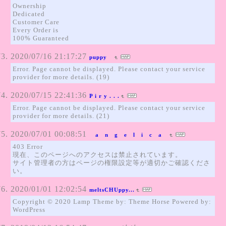
Ownership
Dedicated
Customer Care
Every Order is
100% Guaranteed
2020/07/16 21:17:27
puppy
Error. Page cannot be displayed. Please contact your service
provider for more details. (19)
2020/07/15 22:41:36
P i r y . . .
Error. Page cannot be displayed. Please contact your service
provider for more details. (21)
2020/07/01 00:08:51
a n g e l i c a
403 Error
現在、このページへのアクセスは禁止されています。
サイト管理者の方はページの権限設定等が適切かご確認くださ
い。
2020/01/01 12:02:54
meltsCHUppy...
Copyright © 2020 Lamp Theme by: Theme Horse Powered by:
WordPress