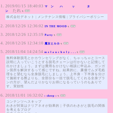
2019/01/15 18:40:03
マ ン ハ ッ タ
たれ
ン
株式会社デネット | メンテナンス情報 | プライバシーポリシー
2018/12/26 12:36:02
IN THE MOOD
2018/12/26 12:35:19
Party
2018/12/26 12:34:10
魔女とルカ
2018/11/04 14:24:54
m e l a n c h o l y . . .
無料体験脱毛とかカウンセリングがなく、ちゃっちゃとコース
説明に入っていこうとする脱毛チェーンは行かないと記憶して
出かけましょう。まずは費用をかけない相談に申込み、ガンガ
ン箇所を解決するって感じですね。結果的に、廉価でムダ毛処
理をと望むなら全身脱毛にしましょう。上半身・下半身を分け
て施術する際よりも、全部分を一括で脱毛してくれる全身プラ
ンの方が、望んだよりかなりお得になるっていうのもありで
す。実効性
2018/11/01 16:32:02
: sheep :
コンテンツへスキップ
わきが対策はクリアネオが効果的｜子供のわきがと脱毛の関係
を考えるブログ