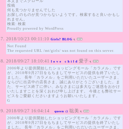
本文までスクロール
投稿
何も見つかりませんでした
お探しのものが見つからないようです。検索すると良いかもし
れません。
検索: 検索
Proudly powered by WordPress
2018/10/23 00:11:10
Girls? BLOG
Not Found
The requested URL /mt/girls/ was not found on this server.
2018/09/27 18:10:41
愛子
l o v e c h i l d
2006年より提供開始したショッピングモール「カラメル」です
が、2018年9月27日をもちましてサービスの提供を終了いたし
ました。 長年「カラメル」をご利用いただいたユーザーさま、
ならびに出店中の店長さま、誠にありがとうございました。ま
た、サービス終了に伴い、みなさまには多大なご迷惑をおかけ
いたしますことを深くおわび申し上げます。 今後とも弊社サー
ビスをご愛顧くださいますようお願いいたします。
G
2018/09/27 16:04:14
聡美
queen :)
2006年より提供開始したショッピングモール「カラメル」です
が、2018年9月27日をもちましてサービスの提供を終了いたし
ました。 長年「カラメル」をご利用いただいたユーザーさま、