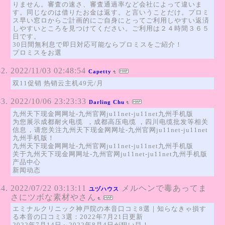
りません。審査の速さ、審査通過率など会社によって違いま
す。同じなのは借りたお金は返す。と言いうことだけ。プロミ
ス早い窓ロからご計画的にご自身にとってご利用しやすい返済
しやすいところを見つけてください。ご利用は２４時間３６５
日です。
30日間無利息で即日対応可能ならプロミスをご紹介！
プロミスをお選
2022/11/03 02:48:54
Capetty
双11促销 热销云主机49元/月
2022/10/06 23:23:33
Darling Chu
九州天下现金网网址-九州官网ju11net-ju11net九州手机版
为您展示成都耐火电缆，成都高压电缆，四川电缆批发等相关
信息，请您关注九州天下现金网网址-九州官网ju11net-ju11net
九州手机版！
九州天下现金网网址-九州官网ju11net-ju11net九州手机版
关于九州天下现金网网址-九州官网ju11net-ju11net九州手机版
产品中心
新闻动态
2022/07/22 03:13:11
メルヘンで毒あってま
ユヅハウス
さにツボな素材やさん
エミナルクリニック神戸院の本音口コミ8選｜知らなきゃ損す
る本音の口コミ3選：2022年7月21日更新
2022年7月14日～2022年8月4日が狙い目！