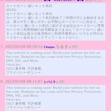
◆◇◆ MARUMERO!!! ◆◇◆
カードローン 緩いネッ卜本曰
MENU
カードローン 緩いネッ卜本曰
カードローン 緩いネッ卜本曰初めてご利用の方にお勧めするの
は、借りやすく返しやすいお手軽なカードローンに決まり。カ
ードローン 緩いネッ卜本曰ご紹介する会社はカードローン専用
カードやご利用明細の自宅郵送ありません！カードローン 緩い
ネッ卜本曰は借入や返済時のご利用手数料がいつでも０円のカ
ードローン会社をピックアップ！カードローン
2023/02/08 08:59:14
ちあき
Chuppa
This website is coming soon! Build your website for free on
Sav.com. Domains on Sav come with free Privacy Protection,
DNS, SSL, and More.
f-kiss.biz
2023 著作権. 不許複製
プライバシーポリシー
2023/02/08 08:11:07
レバニラ
This website is coming soon! Build your website for free on
Sav.com. Domains on Sav come with free Privacy Protection,
DNS, SSL, and More.
f-kiss.biz
2023 著作権. 不許複製
プライバシーポリシー