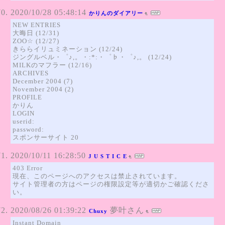
2020/10/28 05:48:14
かりんのダイアリー
NEW ENTRIES
大晦日 (12/31)
ZOO☆ (12/27)
きららイリュミネーション (12/24)
ジングルベル・゜♪,。・:*:・゜♭・゜♪,。 (12/24)
MILKのマフラー (12/16)
ARCHIVES
December 2004 (7)
November 2004 (2)
PROFILE
かりん
LOGIN
userid:
password:
スポンサーサイト 20
2020/10/11 16:28:50
J U S T I C E
403 Error
現在、このページへのアクセスは禁止されています。
サイト管理者の方はページの権限設定等が適切かご確認くださ
い。
2020/08/26 01:39:22
夢叶さん
Chuxy
Instant Domain