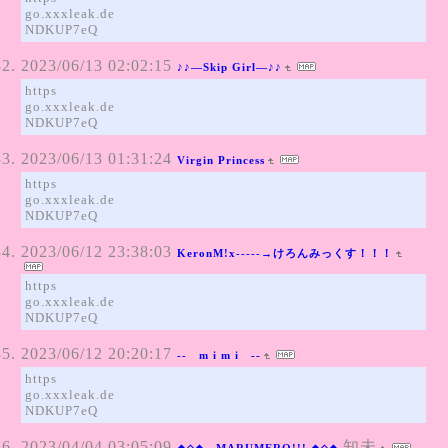
go.xxxleak.de
NDKUP7eQ
2023/06/13 02:02:15
♪♪―Skip Girl―♪♪
https
go.xxxleak.de
NDKUP7eQ
2023/06/13 01:31:24
Virgin Princess
https
go.xxxleak.de
NDKUP7eQ
2023/06/12 23:38:03
KeronM!x-----→けろんみっくす！！！
https
go.xxxleak.de
NDKUP7eQ
2023/06/12 20:20:17
-- m i m i --
https
go.xxxleak.de
NDKUP7eQ
2023/04/04 03:05:09
知未