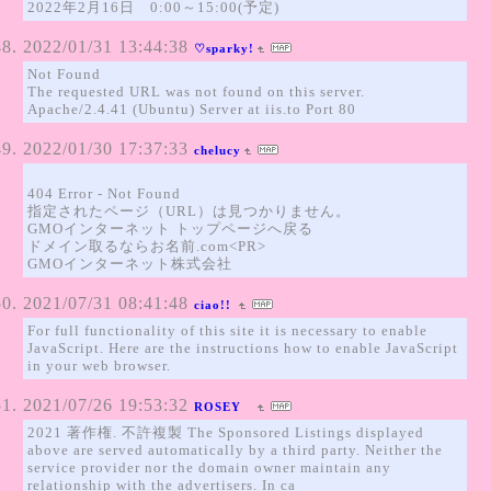
2022年2月16日 0:00～15:00(予定)
2022/01/31 13:44:38
♡sparky!
Not Found
The requested URL was not found on this server.
Apache/2.4.41 (Ubuntu) Server at iis.to Port 80
2022/01/30 17:37:33
chelucy
404 Error - Not Found
指定されたページ（URL）は見つかりません。
GMOインターネット トップページへ戻る
ドメイン取るならお名前.com<PR>
GMOインターネット株式会社
2021/07/31 08:41:48
ciao!!
For full functionality of this site it is necessary to enable
JavaScript. Here are the instructions how to enable JavaScript
in your web browser.
2021/07/26 19:53:32
ROSEY
2021 著作権. 不許複製 The Sponsored Listings displayed
above are served automatically by a third party. Neither the
service provider nor the domain owner maintain any
relationship with the advertisers. In ca