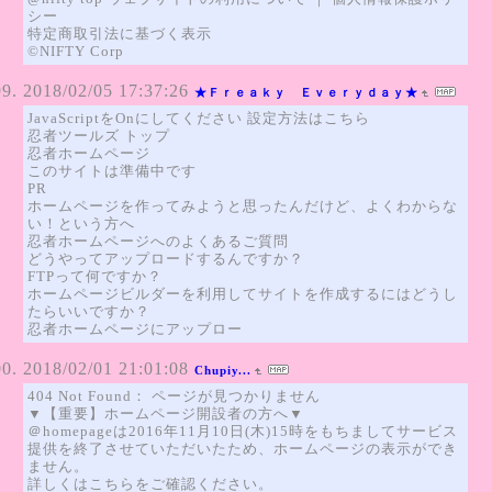
シー
特定商取引法に基づく表示
©NIFTY Corp
2018/02/05 17:37:26
★Ｆｒｅａｋｙ Ｅｖｅｒｙｄａｙ★
JavaScriptをOnにしてください 設定方法はこちら
忍者ツールズ トップ
忍者ホームページ
このサイトは準備中です
PR
ホームページを作ってみようと思ったんだけど、よくわからな
い！という方へ
忍者ホームページへのよくあるご質問
どうやってアップロードするんですか？
FTPって何ですか？
ホームページビルダーを利用してサイトを作成するにはどうし
たらいいですか？
忍者ホームページにアップロー
2018/02/01 21:01:08
Chupiy...
404 Not Found： ページが見つかりません
▼【重要】ホームページ開設者の方へ▼
＠homepageは2016年11月10日(木)15時をもちましてサービス
提供を終了させていただいたため、ホームページの表示ができ
ません。
詳しくはこちらをご確認ください。