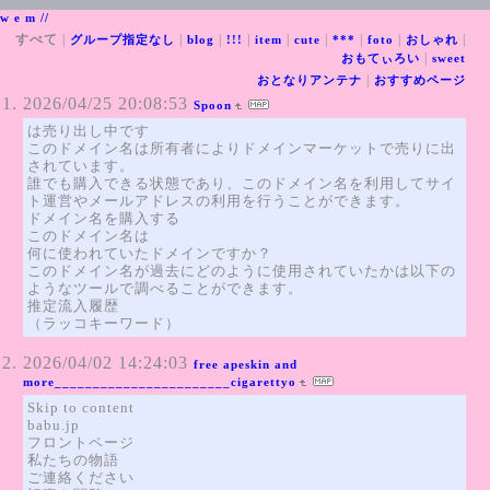
w e m //
すべて
|
|
|
|
|
|
|
|
|
グループ指定なし
blog
!!!
item
cute
***
foto
おしゃれ
|
おもてぃろい
sweet
|
おとなりアンテナ
おすすめページ
2026/04/25 20:08:53
Spoon
は売り出し中です
このドメイン名は所有者によりドメインマーケットで売りに出
されています。
誰でも購入できる状態であり、このドメイン名を利用してサイ
ト運営やメールアドレスの利用を行うことができます。
ドメイン名を購入する
このドメイン名は
何に使われていたドメインですか？
このドメイン名が過去にどのように使用されていたかは以下の
ようなツールで調べることができます。
推定流入履歴
（ラッコキーワード）
2026/04/02 14:24:03
free apeskin and
more_______________________cigarettyo
Skip to content
babu.jp
フロントページ
私たちの物語
ご連絡ください