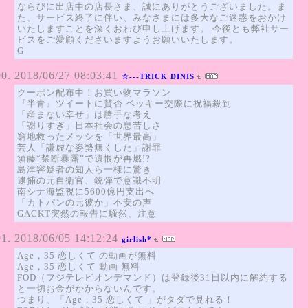
ならびに出店中の店長さま、誠にありがとうございました。ま
た、サービス終了に伴い、みなさまには多大なご迷惑をおかけ
いたしますことを深くおわび申し上げます。 今後とも弊社サー
ビスをご愛顧くださいますようお願いいたします。
G
2018/06/27 08:03:41
☆---TRICK DINIS
クーポン配布中！お買い物マラソン
『半青』ツイートに賛否 ベッキー交際に祝福殺到
「産まない幸せ」は勝手な考え
「謝りすぎ」日本社会の息苦しさ
窮地救ったメッシを「世界最高」
芸人「謙虚な姿勢無くした」謝罪
須藤“禁断暴露”で遺恨が再燃!?
島津容疑者の知人ら一様に驚き
逮捕の元自衛官、銃弾で意識不明
南シナ海監視に5600億円支出へ
「カトパンの元彼か」不安の声
GACKT突然の報告に騒然、注意
2018/06/05 14:12:24
girlish*
Age，35 恋しくて の動画が無料
Age，35 恋しくて 動画 無料
FOD（フジテレビオンデマンド）は登録後31日以内に解約する
と一切お金がかからないんです。
つまり、「Age，35 恋しくて 」がタダで見れる！