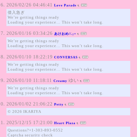
2026/02/26 04:46:41
Love Parade
借入急ぎ
We’re getting things ready
Loading your experience… This won’t take long.
2026/01/16 03:34:26
あけおめ//.;+
We’re getting things ready
Loading your experience… This won’t take long.
2026/01/10 18:22:19
CONVERSAS
We’re getting things ready
Loading your experience… This won’t take long.
2026/01/10 11:18:11
ゆい
Creamy
We’re getting things ready
Loading your experience… This won’t take long.
2026/01/02 21:06:22
Petty
© 2026 IKARIYA
2025/12/15 17:21:00
Heart Plaza
Questions?+1-303-893-0552
Captcha security check