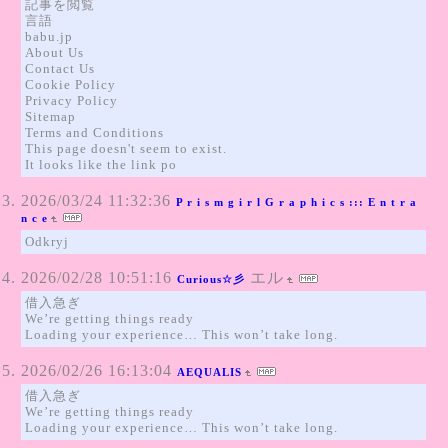
記事を閲覧
言語
babu.jp
About Us
Contact Us
Cookie Policy
Privacy Policy
Sitemap
Terms and Conditions
This page doesn't seem to exist.
It looks like the link po
2026/03/24 11:32:36
P r i s m g i r l G r a p h i c s ::: E n t r a
n c e
Odkryj
2026/02/28 10:51:16
エル
Curious☆彡
借入急ぎ
We’re getting things ready
Loading your experience… This won’t take long.
2026/02/26 16:13:04
AEQUALIS
借入急ぎ
We’re getting things ready
Loading your experience… This won’t take long.