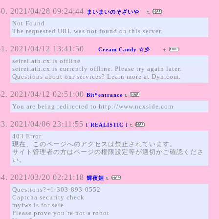
2021/04/28 09:24:44
まいまいのそざいや
Not Found
The requested URL was not found on this server.
2021/04/12 13:41:50
Cream Candy ☆彡
seirei.ath.cx is offline
seirei.ath.cx is currently offline. Please try again later.
Questions about our services? Learn more at Dyn.com.
2021/04/12 02:51:00
Bit*entrance
You are being redirected to http://www.nexside.com
2021/04/06 23:11:55
[ REALISTIC ]
403 Error
現在、このページへのアクセスは禁止されています。
サイト管理者の方はページの権限設定等が適切かご確認くださ
い。
2021/03/20 02:21:18
輝夜姫
Questions?+1-303-893-0552
Captcha security check
myfws is for sale
Please prove you’re not a robot