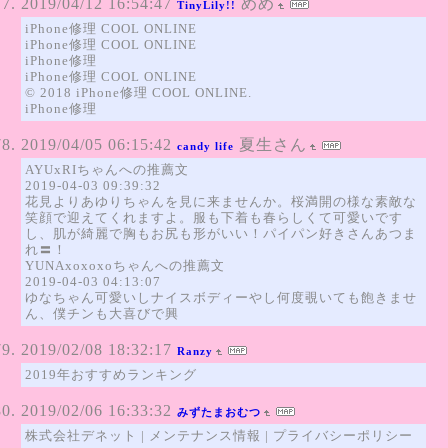
2019/04/12 16:54:47
めめ
TinyLily!!
iPhone修理 COOL ONLINE
iPhone修理 COOL ONLINE
iPhone修理
iPhone修理 COOL ONLINE
© 2018 iPhone修理 COOL ONLINE.
iPhone修理
2019/04/05 06:15:42
夏生さん
candy life
AYUxRIちゃんへの推薦文
2019-04-03 09:39:32
花見よりあゆりちゃんを見に来ませんか。桜満開の様な素敵な
笑顔で迎えてくれますよ。服も下着も春らしくて可愛いです
し、肌が綺麗で胸もお尻も形がいい！パイパン好きさんあつま
れ〓！
YUNAxoxoxoちゃんへの推薦文
2019-04-03 04:13:07
ゆなちゃん可愛いしナイスボディーやし何度覗いても飽きませ
ん、僕チンも大喜びで興
2019/02/08 18:32:17
Ranzy
2019年おすすめランキング
2019/02/06 16:33:32
みずたまおむつ
株式会社デネット | メンテナンス情報 | プライバシーポリシー