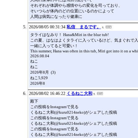
それぞれが体調やら感情やらの変化を司っており、
そいつらが体内のどの位置にいるのかによって
人間は病気になったり健康に
2026/08/05 00:31:34
私信 まるです。
タライはなみり！ Hana&Miri in the blue tub!
この夏、はなはよくタライに入っているけど、気まぐれで
一緒に入ってると可愛い！
This summer, Hana was often in this tub, Miri got into it on a whi
2026.08.04
ねこ
ねこ
2026年8月 (3)
ねこ5,929
2026年8
2026/08/02 16:46:22
くるねこ大和
殿下
この投稿をInstagramで見る
くるねこ大和(@kuru0214neko)がシェアした投稿
この投稿をInstagramで見る
くるねこ大和(@kuru0214neko)がシェアした投稿
この投稿をInstagramで見る
くるねこ大和(@kuru0214neko)がシェアした投稿