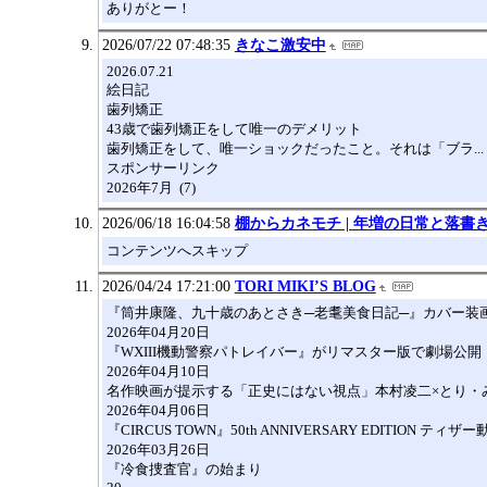
ありがとー！
2026/07/22 07:48:35
きなこ激安中
2026.07.21
絵日記
歯列矯正
43歳で歯列矯正をして唯一のデメリット
歯列矯正をして、唯一ショックだったこと。それは「ブラ...
スポンサーリンク
2026年7月 (7)
2026/06/18 16:04:58
棚からカネモチ | 年増の日常と落書
コンテンツへスキップ
2026/04/24 17:21:00
TORI MIKI’S BLOG
『筒井康隆、九十歳のあとさき─老耄美食日記─』カバー装
2026年04月20日
『WXIII機動警察パトレイバー』がリマスター版で劇場公開
2026年04月10日
名作映画が提示する「正史にはない視点」本村凌二×とり・
2026年04月06日
『CIRCUS TOWN』50th ANNIVERSARY EDITION ティザ
2026年03月26日
『冷食捜査官』の始まり