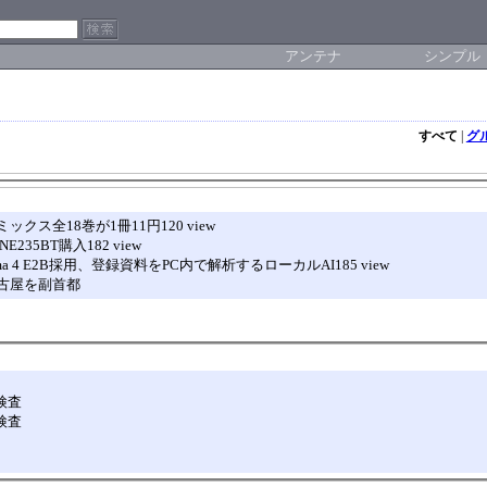
アンテナ
シンプル
すべて
|
グ
全18巻が1冊11円120 view
5BT購入182 view
4 E2B採用、登録資料をPC内で解析するローカルAI185 view
古屋を副首都
検査
検査