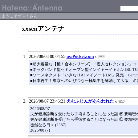
ようこそゲストさん
xxsenアンテナ
2026/08/08 00:04:55
usePocket.com
■超大容量な【極！合本シリーズ】「遊人セレクション」コミックス
■ネックバンド型セミオープン型インイヤーイヤホンJBL TUNE23
■ソースネクスト「いきなりAI マイノートLM」発売｜Gemma 
■日本再生！東京へのいびつな一極集中を解消して大阪、名
2026/08/07 23:46:21
えむふじんがあらわれた
2026/08/07
夫が健康診断を受けたら手術することになった話 ⑤ 要精密
夫が健康診断を受けたら手術することになった話 ⑤ 要精密
徒然なる日々 (2367)
2026/08 (7)