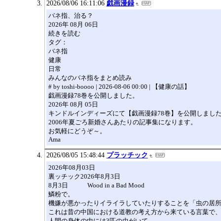
2026/08/06 16:11:06
戯画漫録
バネ指、治る？
2026年 08月 06日
続きを読む
タグ：
バネ指
健康
日常
みんなのバネ指をまとめ読み
# by toshi-boooo | 2026-08-06 00:00 | 【健康の話】
戯画漫録78巻を公開しました。
2026年 08月 05日
キンドルインディーズにて【戯画漫録78巻】を公開しまし
2006年夏ごろ新婚さんあたりの記事集になります。
お気軽にどうぞ～。
Ama
2026/08/05 15:48:44
プラッチック
2026年08月03日
裏ッチック2026年8月3日
8月3日 Wood in a Bad Mood
鱗粉で。
機嫌が悪かったりイライラしていたりすることを「虫の居
これは昔の中国における道教の考え方から来ている言葉で
人間の身体の中には3匹の虫がいて