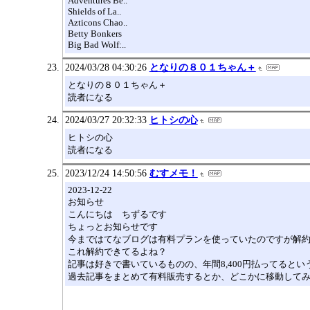
Adventures Be..
Shields of La..
Azticons Chao..
Betty Bonkers
Big Bad Wolf:..
2024/03/28 04:30:26
となりの８０１ちゃん＋
となりの８０１ちゃん＋
読者になる
2024/03/27 20:32:33
ヒトシの心
ヒトシの心
読者になる
2023/12/24 14:50:56
むすメモ！
2023-12-22
お知らせ
こんにちは ちずるです
ちょっとお知らせです
今まではてなブログは有料プランを使っていたのですが解
これ解約できてるよね？
記事は好きで書いているものの、年間8,400円払ってる
過去記事をまとめて有料販売するとか、どこかに移動して